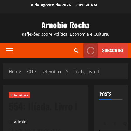
Skip
8 de agosto de 2026
3:09:55 AM
to
content
Arnobio Rocha
Reflexões sobre Política, Economia e Cultura.
SUBSCRIBE
Primary
Menu
Home
2012
setembro
5
Ilíada, Livro I
POSTS
Literatura
554: Ilíada, Livro I
admin
S
T
Q
5 de setembro de 2012