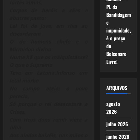
fortes almas,
PL da
Corpos de heróis a cães e
Bandidagem
abutres pasto:
e
Lei foi de Jove, em rixa ao
impunidade,
discordarem
é o preço
O de homens chefe e o
do
Mirmidon divino
Bolsonaro
Nume há que os malquistasse?
Livre!
O que o Supremo
Teve em Latona.Infenso um
letal morbo
ARQUIVOS
No campo ateia; o povo
perecia,
agosto
Só porque o rei desacatara a
2026
Crises.
Com ricos dons remir viera a
julho 2026
filha
Aos alados baixéis, nas mãos o
junho 2026