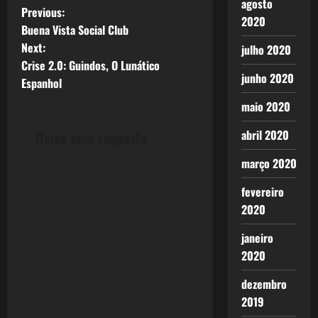
agosto
P
Previous:
2020
Buena Vista Social Club
o
Next:
julho 2020
Crise 2.0: Guindos, O Lunático
s
junho 2020
Espanhol
t
maio 2020
n
abril 2020
Deixe uma resposta
a
março 2020
v
fevereiro
2020
i
janeiro
g
2020
a
dezembro
2019
t