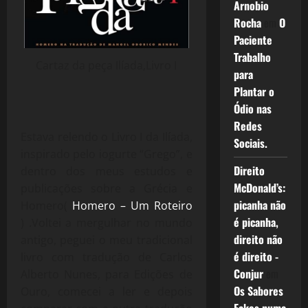
Arnobio
Rocha
em
O
Paciente
Trabalho
Cartaz da peça Ilíada,Livro I
para
Plantar o
Ódio nas
Redes
Estava relendo o Livro I da Ilíada,
Sociais.
inspirado pelo iogurte “Grego”, e
Direito
dentro dos meus estudos e
McDonald’s:
publicações sobre a Grécia e
picanha não
Homero(
Homero – Um Roteiro
é picanha,
) .Voltei a mergulhar no mundo
direito não
antigo, peguei o meu tradicional
é direito -
livro com tradução de Carlos
Conjur
em
Alberto Nunes, para Edições de
Os Sabores
Ouro, comecei a ler e depois