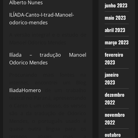
Alberto Nunes
junho 2023
ILÍADA-Canto-I-trad-Manoel-
maio 2023
odorico-mendes
abril 2023
A versão integral e o estudo de
março 2023
Manoel Odorico Mendes
fevereiro
Ilíada – tradução Manoel
2023
Odorico Mendes
janeiro
Procurando mais fontes na
2023
internet, encontrei um Blog
IliadaHomero
de um trabalho
dezembro
teatral no Paraná, apresentando
2022
o Canto I, um colosso, os versos
são a da tradução de Odorico
novembro
Mendes, o português usado é
2022
quase outra língua para os
outubro
tempos atuais, mas a