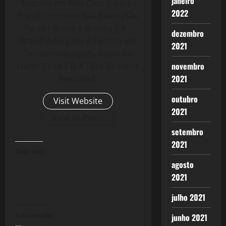
janeiro
Nascido em Bela Cruz (Ceará -
2022
Brasil), moro em São Paulo (São
Paulo - Brasil) e Brasília (DF -
dezembro
Brasil) Advogado e Técnico em
2021
Telecomunicações. Autor do
novembro
Livro - Crise 2.0: A Taxa de Lucro
2021
Reloaded.
outubro
Visit Website
2021
View All Posts
setembro
2021
Curtir isso:
agosto
2021
julho 2021
Relacionado
junho 2021