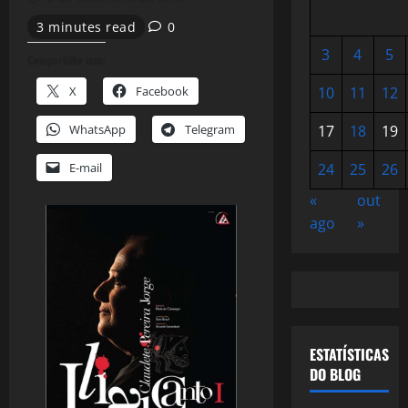
3 minutes read
0
3
4
5
Compartilhe isso:
X
Facebook
10
11
12
WhatsApp
Telegram
17
18
19
E-mail
24
25
26
«
out
ago
»
ESTATÍSTICAS
DO BLOG