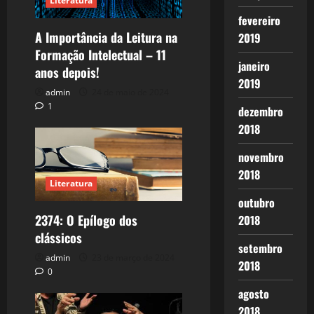
Literatura
fevereiro
A Importância da Leitura na
2019
Formação Intelectual – 11
janeiro
anos depois!
2019
admin
24 de maio de 2024
1
dezembro
2018
novembro
2018
Literatura
outubro
2374: O Epílogo dos
2018
clássicos
setembro
admin
23 de março de 2024
2018
0
agosto
2018