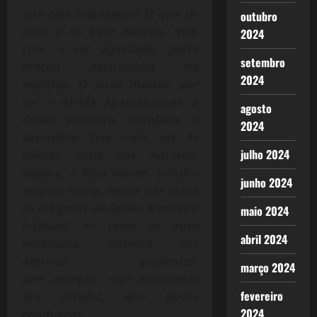
que eles brigassem? O que de
outubro
Zeus e de Leto nasceu, que,
2024
com o rei agastado, peste
setembro
lançou destruidora no
2024
exército. O povo morria, por
ter o Atrida Agamémnone a
agosto
Crises, primeiro, ultrajado, o
2024
sacerdote. Este viera, até às
julho 2024
céleres naus dos Aquivos,
súplice, a filha reaver. Infinito
junho 2024
resgate trazia, tendo nas mãos
as insígnias de Apolo, frecheiro
maio 2024
infalível, no cetro de ouro
abril 2024
enroladas. Implora aos
Aquivos presentes,
março 2024
sem exceção, mas mormente
fevereiro
aos Atridas, que povos
2024
conduzem: