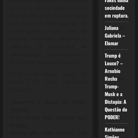
Fakes numa
comparar com a outra tradução
sociedade
do poeta maranhense Manoel
em ruptura.
Odorico Mendes. As diferenças
são enormes, não apenas de
Juliana
em
forma, prosa e verso, mas do
Gabriela –
próprio conteúdo, escolhas e
Elomar
métodos de transcrever os
versos gregos, mas a beleza e o
Trump é
deleite que provoca é imenso.
Louco? –
Arnobio
Confiram os versos iniciais do
Rocha
em
canto I da Ilíada em cada
Trump-
tradução:
Musk e a
Distopia: A
Canta-me, ó deusa, do Peleio
Questão do
Aquiles
PODER!
A ira tenaz, que, lutuosa aos
Gregos,
Kathianne
Verdes no Orco lançou mil
Simões
em