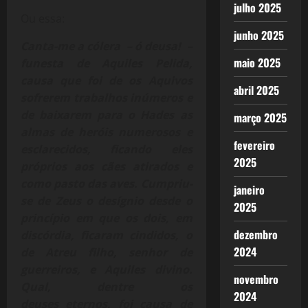
julho 2025
Ou essa:
junho 2025
Canta-me a cólera – ó deusa! –
maio 2025
funesta de Aquiles Pelida,
causa que foi de os Aquivos
abril 2025
sofrerem trabalhos inúmeros e
de baixarem para o Hades as
março 2025
almas de heróis numerosos e
fevereiro
esclarecidos, ficando eles
2025
próprios aos cães atirados e
como pasto das aves. Cumpriu-
janeiro
se de Zeus o desígnio desde o
2025
princípio em que os dois, em
dezembro
discórdia, ficaram cindidos, o
2024
de Atreu filho, senhor de
guerreiros, e Aquiles divino.
novembro
Qual, dentre os
2024
deuses eternos, foi causa de