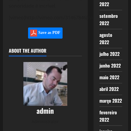
2022
sonoridade é incrível.
setembro
[vimeo]http://vimeo.com/31467846[/vimeo]
2022
Save as PDF
agosto
2022
ABOUT THE AUTHOR
julho 2022
junho 2022
maio 2022
abril 2022
março 2022
admin
fevereiro
2022
Administrator