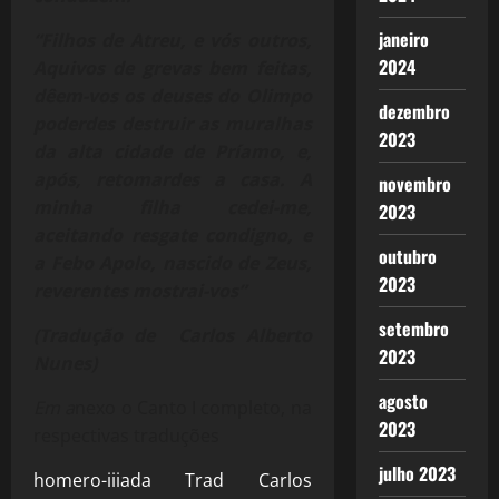
janeiro
“Filhos de Atreu, e vós outros,
2024
Aquivos de grevas bem feitas,
dêem-vos os deuses do Olimpo
dezembro
poderdes destruir as muralhas
2023
da alta cidade de Príamo, e,
após, retomardes a casa. A
novembro
minha filha cedei-me,
2023
aceitando resgate condigno, e
outubro
a Febo Apolo, nascido de Zeus,
2023
reverentes mostrai-vos”
setembro
(Tradução de Carlos Alberto
2023
Nunes)
agosto
Em a
nexo o Canto I completo, na
2023
respectivas traduções
julho 2023
homero-iiiada Trad Carlos