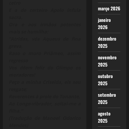
cetro
março 2026
E a do certeiro Apolo ínfula
sacra.
janeiro
Ora e aos irmãos potentes
2026
mais se humilha:
dezembro
“Atridas, vós Aqueus de fina
2025
greva,
Raso o muro Priâmeo, assim
novembro
regresso
2025
Vos dêem feliz do Olimpo os
moradores!
outubro
Peço a minha Criseida, eis seu
2025
resgate;
setembro
Reverentes à prole do Tonante,
2025
Ao Longe-vibrador, soltai-me a
filha.”
agosto
(Tradução de Manoel Odorico
2025
Mendes)