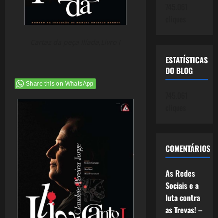
745.061
cliques
Cartaz da peça Ilíada,Livro I
ESTATÍSTICAS
DO BLOG
Share this on WhatsApp
745.061
cliques
COMENTÁRIOS
As Redes
Sociais e a
luta contra
as Trevas! –