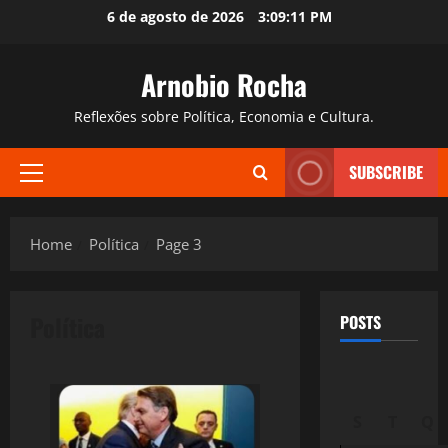
Skip
6 de agosto de 2026
3:09:12 PM
to
content
Arnobio Rocha
Reflexões sobre Política, Economia e Cultura.
SUBSCRIBE
Primary
Menu
Home
Política
Page 3
Política
POSTS
S
T
Q