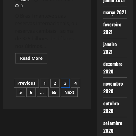
junho 2021
0
março 2021
O Brasil manteve suas
reservas Internacionais, ou
fevereiro
reservas cambiais, acima
2021
de 325 bilhões de dólares
janeiro
nos últimos...
2021
Read
Read More
more
dezembro
about
2020
2587:
As
Reservas
Paginação
novembro
Previous
1
2
3
4
Cambiais
Podem
2020
Ajudar
5
6
…
65
Next
de
o
Desenvolvimento
outubro
Científico
posts
e
2020
Tecnológico
do
Brasil?
setembro
2020