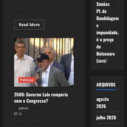
Simões
em
existe comunicação sem
PL da
definição Politica....
Bandidagem
Read
Read More
e
more
impunidade,
about
2609:
é o preço
Governo
Lula
do
III
venceu
Bolsonaro
o
embate
Livre!
POLÍTICO
com
o
Congresso,
mesmo
Política
derrotado
ARQUIVOS
na
Votação!
2608: Governo Lula romperia
agosto
com o Congresso?
2026
admin
26 de junho de 2025
0
julho 2026
Entre Mortos e feridos, o