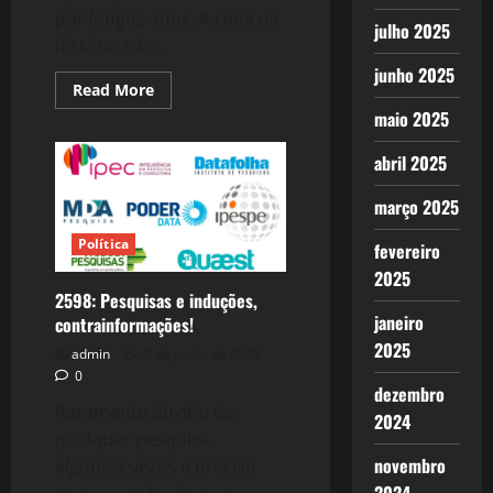
por longos anos. A roda da
julho 2025
história não...
junho 2025
Read
Read More
more
maio 2025
about
2599:
Os
abril 2025
Tigrões,
Bolsonaro
e
março 2025
trupe,
viraram
Gatinhos
Política
fevereiro
no
STF!
2025
2598: Pesquisas e induções,
janeiro
contrainformações!
2025
admin
8 de junho de 2025
0
dezembro
Raramente duvido de
2024
qualquer pesquisa,
novembro
algumas vezes é preciso