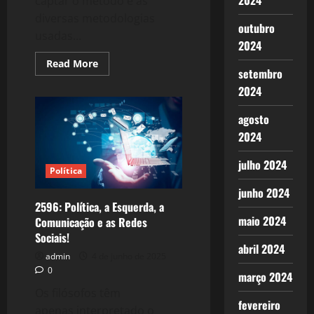
2024
captar o método e as
diversas metodologias
outubro
usadas...
2024
Read
Read More
setembro
more
about
2024
2598:
Pesquisas
e
agosto
induções,
contrainformações!
2024
julho 2024
Política
junho 2024
2596: Política, a Esquerda, a
maio 2024
Comunicação e as Redes
Sociais!
abril 2024
admin
4 de junho de 2025
0
março 2024
Os filósofos têm
fevereiro
apenas interpretado o