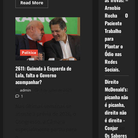
as Trevas! –
Read
Read More
more
Arnobio
about
Rocha
em
O
Há
risco
Paciente
de
“cancelamento”
Trabalho
do
Presidente
para
Lula?
Plantar o
Política
Ódio nas
Redes
2611: Guinada à Esquerda de
Sociais.
Lula, falta o Governo
Direito
acompanhar?
McDonald’s:
admin
1 de julho de 2025
picanha não
1
é picanha,
Nas últimas semanas se
direito não
assiste à prévia de 2026, o
é direito -
Congresso, a Câmara
Conjur
em
especialmente partiu para
Os Sabores
o...