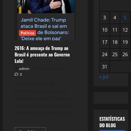
3
4
5
10
11
12
Política
17
18
19
2616: A ameaça de Trump ao
Brasil é presente ao Governo
24
25
26
Lula!
31
admin
7 de julho de 2025
0
« jul
As declarações do
Presidente dos Estados
Unidos, Donald Trump, em
apoio ao ex-presidente Jair
Bolsonaro, questionando
ESTATÍSTICAS
a...
DO BLOG