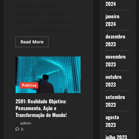
2024
mundo de maneiras
diferentes; a questão,
janeiro
porém, é transformá-lo.
2024
(11ª tese de Marx sobre...
dezembro
Read
Read More
2023
more
about
2596:
novembro
Política,
a
2023
Esquerda,
a
outubro
Comunicação
e
2023
as
Política
Redes
Sociais!
setembro
2591: Realidade Objetiva:
2023
Pensamento, Ação e
Transformação do Mundo!
agosto
admin
24 de maio de 2025
2023
0
julho 2023