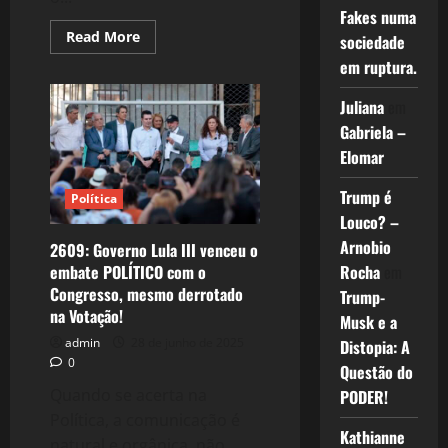
Fakes numa
Read
Read More
sociedade
more
about
em ruptura.
2611:
Guinada
Juliana
em
à
Esquerda
Gabriela –
de
Lula,
Elomar
falta
o
Governo
Trump é
Política
acompanhar?
Louco? –
Arnobio
2609: Governo Lula III venceu o
embate POLÍTICO com o
Rocha
em
Congresso, mesmo derrotado
Trump-
na Votação!
Musk e a
admin
28 de junho de 2025
Distopia: A
0
Questão do
Quando se acerta na
PODER!
Política, a comunicação é
Kathianne
natural e orgânica, não