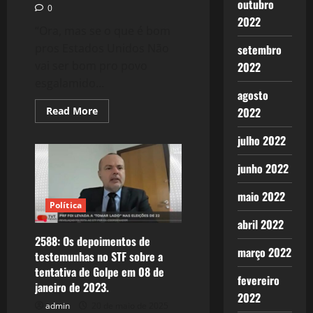
outubro
0
2022
“Ora, mas se o que é bom
pros Estados Unidos Não
setembro
vai ser bom pro povo
2022
esgalamido...
agosto
Read
Read More
2022
more
about
julho 2022
2589:
Soberania
Perdida:
junho 2022
O
Patriota
Brasileiro
maio 2022
que
Política
ama
os
abril 2022
EUA,
o
2588: Os depoimentos de
ataque
março 2022
testemunhas no STF sobre a
vil
ao
tentativa de Golpe em 08 de
Ministro
fevereiro
janeiro de 2023.
Alexandre
de
2022
Moares!
admin
20 de maio de 2025