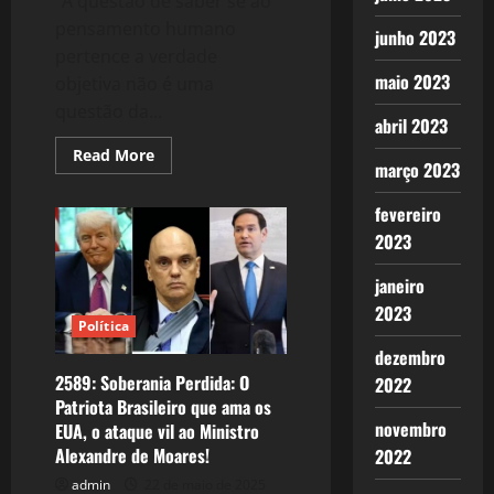
“A questão de saber se ao
pensamento humano
junho 2023
pertence a verdade
maio 2023
objetiva não é uma
questão da...
abril 2023
Read
Read More
março 2023
more
about
2591:
fevereiro
Realidade
Objetiva:
2023
Pensamento,
Ação
e
janeiro
Transformação
do
2023
Mundo!
Política
dezembro
2589: Soberania Perdida: O
2022
Patriota Brasileiro que ama os
novembro
EUA, o ataque vil ao Ministro
Alexandre de Moares!
2022
admin
22 de maio de 2025