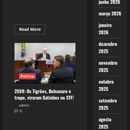
junho 2026
Governo Lula continua Vivo
e com números positivos e
março 2026
um estoque de...
janeiro
Read
Read More
2026
more
about
2608:
dezembro
Governo
Lula
2025
romperia
com
o
novembro
Congresso?
2025
Política
outubro
2025
2599: Os Tigrões, Bolsonaro e
trupe, viraram Gatinhos no STF!
setembro
admin
10 de junho de 2025
2025
0
agosto
Um dia histórico, de uma
2025
época que será lembrada