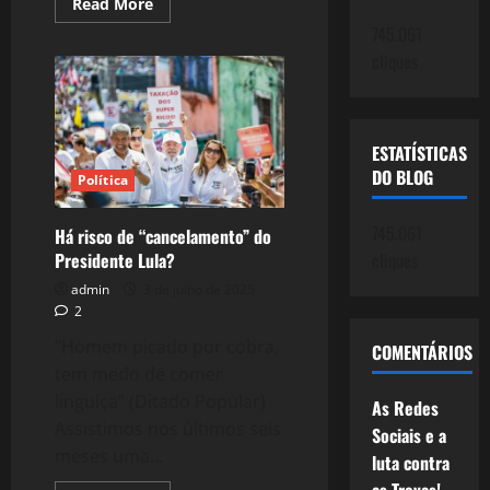
Read
Read More
more
745.061
about
2616:
cliques
A
ameaça
de
Trump
ao
Brasil
ESTATÍSTICAS
é
presente
DO BLOG
Política
ao
Governo
Lula!
745.061
Há risco de “cancelamento” do
cliques
Presidente Lula?
admin
3 de julho de 2025
2
“Homem picado por cobra,
COMENTÁRIOS
tem medo de comer
linguiça” (Ditado Popular)
As Redes
Assistimos nos últimos seis
Sociais e a
meses uma...
luta contra