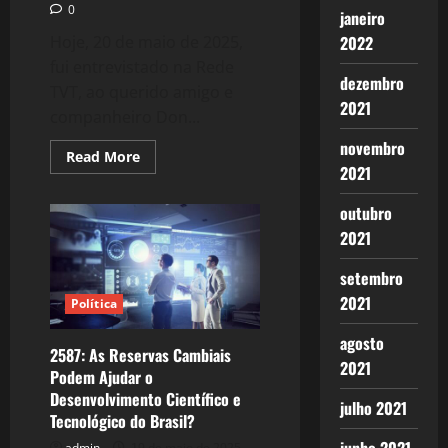
0
janeiro
Hoje, 20 de maio de 2025,
2022
fui entrevistado na Rede
dezembro
TVT, ao querido amigo e
2021
companheiro Don...
novembro
Read
Read More
more
2021
about
2588:
outubro
Os
depoimentos
2021
de
testemunhas
no
setembro
STF
sobre
2021
Política
a
tentativa
de
agosto
Golpe
2587: As Reservas Cambiais
em
2021
Podem Ajudar o
08
de
Desenvolvimento Científico e
julho 2021
janeiro
Tecnológico do Brasil?
de
2023.
admin
19 de maio de 2025