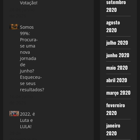
setembro
Votação!
2020
28 de junho
de 2025
agosto
Somos
2020
99%:
Procura-
julho 2020
se uma
nova
junho 2020
jornada
de
maio 2020
junho?
Esqueceu-
abril 2020
se seus
resultados?
março 2020
16 de julho
de 2025
fevereiro
2020
2022, é
Luta e
janeiro
LULA!
2020
29 de
dezembro de