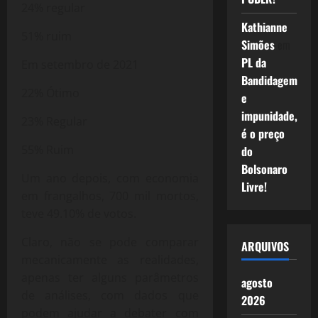
24% regular
Kathianne
51% ruim
Simões
em
PL da
Em setembro de 2021
Bandidagem
22% Ótimo
e
impunidade,
23% Regular
é o preço
55% Ruim
do
Bolsonaro
Um ano depois, com economia
Livre!
em frangalhos, 700 mil mortos,
teve 49.10% de votos.
Claro, não se pode comparar
ARQUIVOS
mecanicamente as realidades,
apenas ter alguns parâmetros
agosto
de análises, com dados que
2026
podem ajudar a debater com