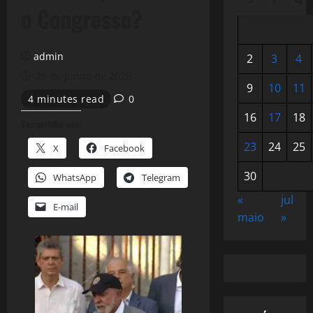
o Congresso?
admin
2
3
4
26 de junho de 2025
9
10
11
4 minutes read
0
16
17
18
Compartilhe isso:
23
24
25
X
Facebook
30
WhatsApp
Telegram
«
jul
E-mail
maio
»