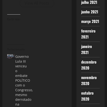
julho 2021
View All Posts
junho 2021
Curtir isso:
março 2021
fevereiro
2021
janeiro
Relacionado
2021
Governo
Lula III
dezembro
venceu
2020
o
embate
novembro
POLÍTICO
2020
com o
Congresso,
outubro
mesmo
2020
derrotado
na