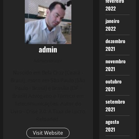
fevereiro
2022
janeiro
2022
dezembro
admin
2021
novembro
Administrator
2021
Nascido em Bela Cruz (Ceará -
Brasil), moro em São Paulo (São
outubro
Paulo - Brasil) e Brasília (DF -
2021
Brasil) Advogado e Técnico em
setembro
Telecomunicações. Autor do
2021
Livro - Crise 2.0: A Taxa de Lucro
Reloaded.
agosto
2021
Visit Website