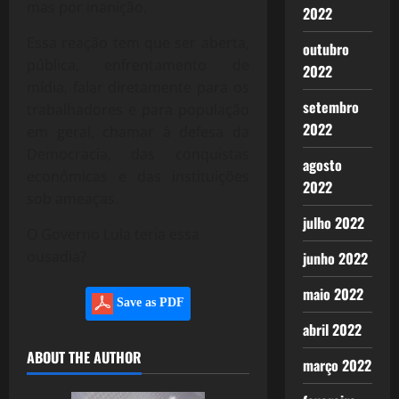
mas por inanição.
2022
Essa reação tem que ser aberta,
outubro
pública, enfrentamento de
2022
mídia, falar diretamente para os
setembro
trabalhadores e para população
2022
em geral, chamar à defesa da
Democracia, das conquistas
agosto
econômicas e das instituições
2022
sob ameaças.
julho 2022
O Governo Lula teria essa
ousadia?
junho 2022
maio 2022
Save as PDF
abril 2022
ABOUT THE AUTHOR
março 2022