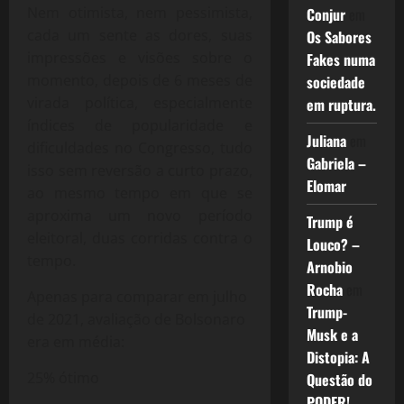
Nem otimista, nem pessimista,
Conjur
em
cada um sente as dores, suas
Os Sabores
impressões e visões sobre o
Fakes numa
momento, depois de 6 meses de
sociedade
virada política, especialmente
em ruptura.
índices de popularidade e
Juliana
em
dificuldades no Congresso, tudo
Gabriela –
isso sem reversão a curto prazo,
Elomar
ao mesmo tempo em que se
aproxima um novo período
Trump é
eleitoral, duas corridas contra o
Louco? –
tempo.
Arnobio
Rocha
em
Apenas para comparar em julho
Trump-
de 2021, avaliação de Bolsonaro
Musk e a
era em média:
Distopia: A
25% ótimo
Questão do
PODER!