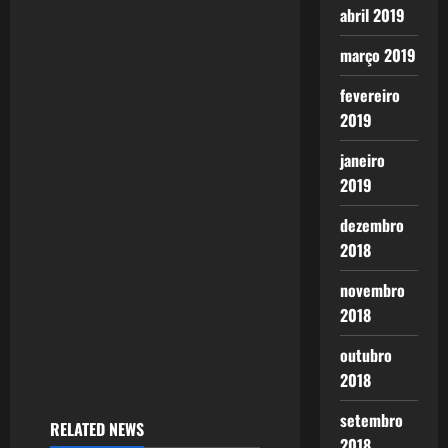
g
abril 2019
a
março 2019
t
fevereiro
2019
i
janeiro
o
2019
n
dezembro
2018
novembro
2018
outubro
2018
setembro
RELATED NEWS
2018