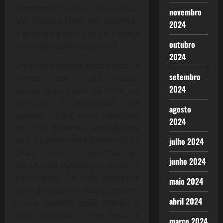
meter medo a ponto de sinalizar
novembro
um impeachment. No entanto,
2024
o governo é derrotado e a conta
outubro
fica completamente para si.
2024
Uma das decisões mais difíceis é
setembro
romper com o ciclo vicioso
2024
aberto pelo Golpe de 2016, os
músculos e autonomia que
agosto
ganhou o Congresso, reforçado
2024
por dois governos entreguistas
que simplesmente fecharam os
julho 2024
olhos para o controle do
junho 2024
Orçamento Público por políticos
minúsculos. Os dois primeiros
maio 2024
anos do governo houve tensões,
abril 2024
mas o governo tinha energia e
apoio popular, o que freou a
março 2024