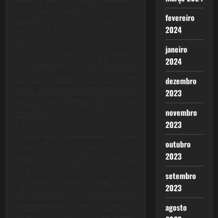
sanha golpista do Congresso,
além do controle maior que
fevereiro
Arthur Lira exercia.
2024
O Governo tem que abandonar
janeiro
o republicanismo de araque,
2024
um luxo frente à uma horda
dezembro
selvagem de extrema-direita que
2023
não faz nem ideia do que seja
marcos civilizatórios e
novembro
democracia.
2023
O governo estabeleceu ótima
outubro
relação com o STF, que o
2023
Congresso quer controlar, então
setembro
a aliança tática, deve virar
2023
estratégica e ir para o
enfrentamento aberto com a
agosto
Câmara em particular,