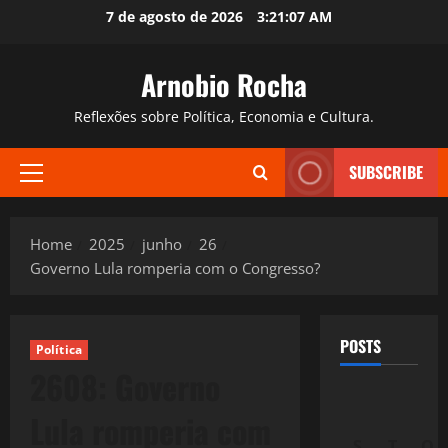
Skip
7 de agosto de 2026
3:21:08 AM
to
content
Arnobio Rocha
Reflexões sobre Política, Economia e Cultura.
SUBSCRIBE
Primary
Menu
Home
2025
junho
26
Governo Lula romperia com o Congresso?
POSTS
Política
2608: Governo
Lula romperia com
S
T
Q