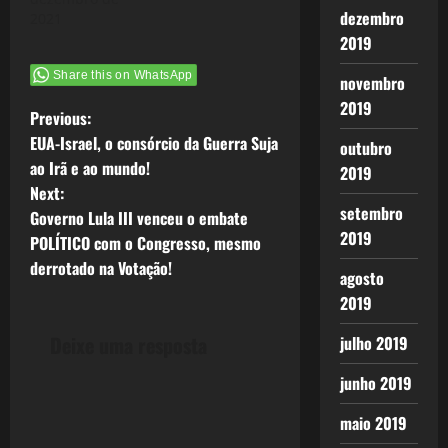
dezembro
2021
2019
Share this on WhatsApp
novembro
2019
P
Previous:
EUA-Israel, o consórcio da Guerra Suja
outubro
o
ao Irã e ao mundo!
2019
Next:
s
setembro
Governo Lula III venceu o embate
2019
t
POLÍTICO com o Congresso, mesmo
derrotado na Votação!
agosto
n
2019
a
Deixe uma resposta
julho 2019
v
junho 2019
i
maio 2019