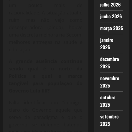
julho 2026
um pouco mais de
racionalidade. A situação atual é
junho 2026
ruim, mas não vejo como
desesperadora (ainda), houve
março 2026
uma discreta melhora na Secom,
janeiro
melhores entregas na saúde e
2026
educação.
dezembro
A grande ausência continua
2025
sendo qual é o norte da
Política e qual a marca
novembro
tangível para população do
2025
Governo Lula IIII?
outubro
Falta identificar um “inimigo”
2025
claro do Governo, aquele que
setembro
serve de paradigma e que o
2025
governo se defende batendo
nele, uma ideia errôneo a de que