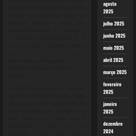
agosto
se governa “para todos”, quando
2025
levada ao extremo, não se
percebe acertos e erros, em
julho 2025
particular porque o Congresso,
junho 2025
a Câmara especialmente, é o
local em que a extrema-direita
maio 2025
usa para
abril 2025
desmoralizar/desgastar o
Governo, sabotar e lhe tirar os
março 2025
ganhos.
fevereiro
A derrota imposta na questão
2025
da IOF demonstra que Hugo
Motta não tem capacidade de
janeiro
fazer acordos, pior, é frágil e traí
2025
com prazer, mas não tem a
dezembro
habilidade e força de um
2024
Eduardo Cunha que possa