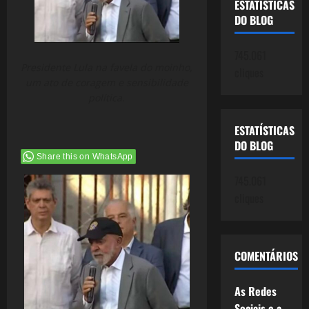
ESTATÍSTICAS
DO BLOG
745.061
Presidente Lula na favela do moinho,
cliques
um ato de coragem e sensibilidade
política.
ESTATÍSTICAS
DO BLOG
Share this on WhatsApp
745.061
cliques
COMENTÁRIOS
As Redes
Sociais e a