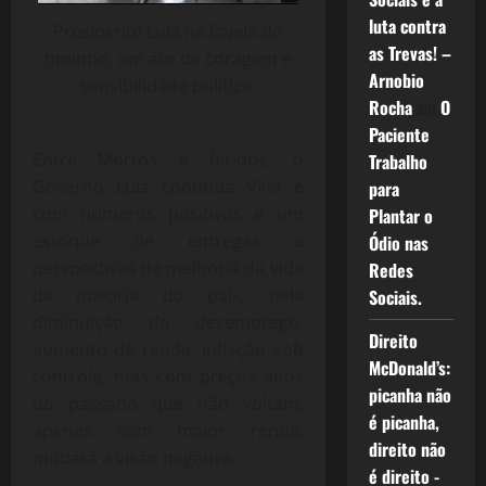
luta contra
Presidente Lula na favela do
as Trevas! –
moinho, um ato de coragem e
Arnobio
sensibilidade política.
Rocha
em
O
Paciente
Entre Mortos e feridos, o
Trabalho
Governo Lula continua Vivo e
para
com números positivos e um
Plantar o
estoque de entregas e
Ódio nas
perspectivas de melhoria da vida
Redes
da maioria do país, pela
Sociais.
diminuição do desemprego,
Direito
aumento da renda, inflação sob
McDonald’s:
controle, mas com preços altos
picanha não
do passado que não voltam,
é picanha,
apenas com maior renda,
direito não
mudará a visão negativa.
é direito -