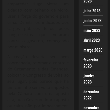
2023
emparedar Hugo Motta, um
cidadão com telhado de vidro,
julho 2023
usar a força do governo e para
junho 2023
cima. Demitir os indicados aos
cargos públicos feitos pelos
maio 2023
congressistas que votaram
abril 2023
contra o governo, começando
por ministros.
março 2023
A reação deveria ser bem
fevereiro
coordenada, retomar o controle
2023
do Orçamento e das Emendas,
colocar o Congresso de volta ao
janeiro
seu lugar, pois parece que há
2023
um caminho sem volta impostos
dezembro
pela Câmara com uma aposta
2022
alta, ou o Governo dobra aposta
ou cairá, não por impeachment,
novembro