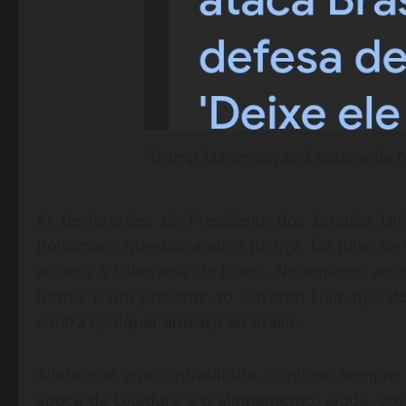
Trump faz ameaças à Soberania n
As declarações do Presidente dos Estados Un
Bolsonaro, questionando a justiça, faz juízo d
afronta à Soberania do Brasil. No entanto, ao 
forma, é um presente ao Governo Lula, que dev
contra qualquer ameaça ao Brasil.
Ainda que seja contraditório, confuso, sempr
época da Ditadura e o alinhamento, ajuda, dos