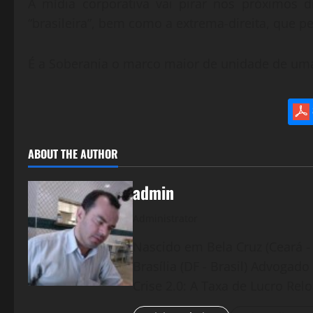
A mídia corporativa vai pirar nos próximos 
“brasileira”, bem como a extrema-direita, que pe
É a Soberania o marco maior de unidade de um
ABOUT THE AUTHOR
admin
Administrator
Nascido em Bela Cruz (Ceará - 
Brasília (DF - Brasil) Advogad
Crise 2.0: A Taxa de Lucro Rel