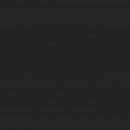
ge o mundo, mas não consegue efetivamente abranda
onfronto, sem no entanto que sejam de alinhament
entimentos, como também de interesses econômicos 
bmissão, refrise-se, que em muitos momentos foram d
a, como também no Governo FHC em relação a
demia acabou impedindo uma relação submissa mai
ta de Trump, houve um recuo envergonhado.
primeiro governo, seguido pela Presidenta Dilma, fo
 Brasil como nação independente, construção do G-20
ior com a China, mantendo relações com os EUA, ma
as com Temer e o zero completo que era Bolsonaro.
, assim como o avanço da China, a rota da seda, 