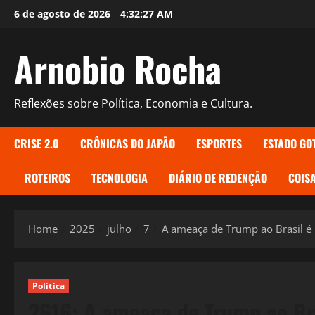
Skip
6 de agosto de 2026
4:32:28 AM
to
content
Arnobio Rocha
Reflexões sobre Política, Economia e Cultura.
CRISE 2.0
CRÔNICAS DO JAPÃO
ESPORTES
ESTADO GO
ROTEIROS
TECNOLOGIA
DIÁRIO DE REDENÇÃO
COISA
Home
2025
julho
7
A ameaça de Trump ao Brasil é 
Política
2616: A ameaça de Trump ao Bra