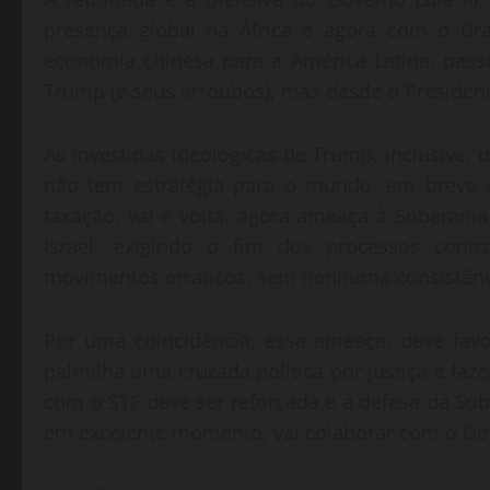
presença global na África e agora com o Bra
economia chinesa para a América Latina, pas
Trump (e seus arroubos), mas desde o Presiden
As investidas ideológicas de Trump, inclusive, 
não tem estratégia para o mundo, em breve
taxação, vai e volta, agora ameaça à Soberania
Israel, exigindo o fim dos processos cont
movimentos erráticos, sem nenhuma consistênci
Por uma coincidência, essa ameaça, deve fa
palmilha uma cruzada política por justiça e faz
com o STF deve ser reforçada e a defesa da Sobe
em excelente momento, vai colaborar com o Gov