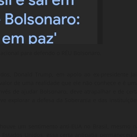
acional para defendo o RÉU Bolsonaro.
idos, Donald Trump, em apoio ao ex-presidente Jai
e valor de uma realidade que ele não conhece e é um
invés de ajudar Bolsonaro, deve atrapalhar e de cert
e explorar a defesa da Soberania e das instituiçõe
e houve um sentimento anti-EUA no Brasil, mesmo n
 Estados Unidos, essa certa antipatia permaneceu. 