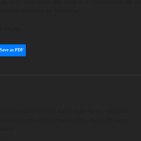
dias, por seu amor aos EUA e a contradição de se
rdem o discurso de “patriotas”.
a nação.
Save as PDF
Brasil), moro em São Paulo (São Paulo - Brasil) e
o e Técnico em Telecomunicações. Autor do Livro -
oaded.