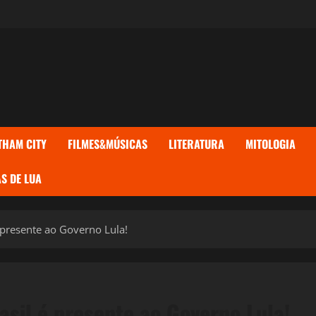
THAM CITY
FILMES&MÚSICAS
LITERATURA
MITOLOGIA
S DE LUA
presente ao Governo Lula!
sil é presente ao Governo Lula!