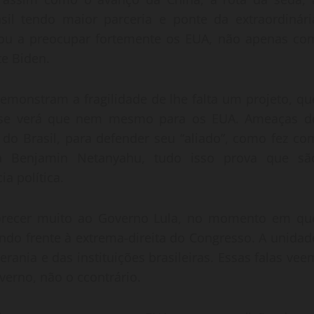
sil tendo maior parceria e ponte da extraordinári
sou a preocupar fortemente os EUA, não apenas co
te Biden.
demonstram a fragilidade de lhe falta um projeto, qu
 se verá que nem mesmo para os EUA. Ameaças d
 do Brasil, para defender seu “aliado”, como fez co
ra Benjamin Netanyahu, tudo isso prova que sã
a política.
vorecer muito ao Governo Lula, no momento em qu
endo frente à extrema-direita do Congresso. A unidad
rania e das instituições brasileiras. Essas falas vee
erno, não o ccontrário.