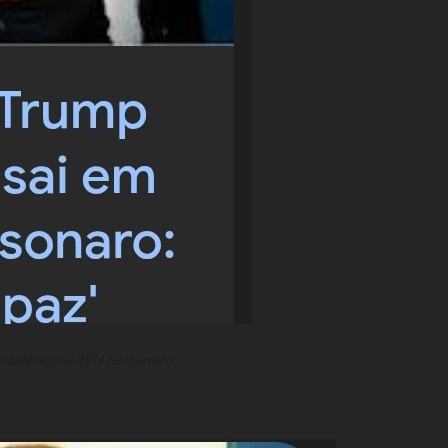
 defendo o RÉU Bolsonaro.