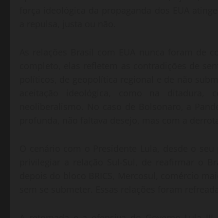
força ideológica da propaganda dos EUA atin
a repulsa, justa ou não.
As relações Brasil com EUA nunca foram de c
completo, elas refletem as contradições de s
políticos, de geopolítica regional e de não su
aceitação ideológica, como na ditadur
neoliberalismo. No caso de Bolsonaro, a Pan
profunda, não faltava desejo, mas com a derro
O cenário com o Presidente Lula, desde o seu 
privilegiar a relação Sul-Sul, de reafirmar o
depois do bloco BRICS, Mercosul, comércio ma
sem se submeter. Essas relações foram refread
A retomada e a ofensiva do Governo Lula III