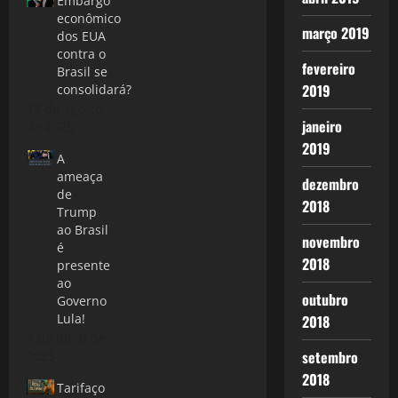
Embargo
econômico
março 2019
dos EUA
contra o
fevereiro
Brasil se
2019
consolidará?
13 de agosto
janeiro
de 2025
2019
A
ameaça
dezembro
de
2018
Trump
ao Brasil
novembro
é
2018
presente
ao
outubro
Governo
Lula!
2018
7 de julho de
setembro
2025
2018
Tarifaço