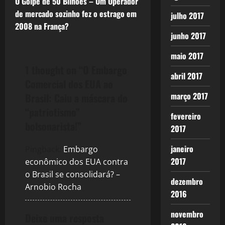
O Golpe de 50 Bilhões – Um Operador
t
de mercado sozinho fez o estrago em
julho 2017
2008 na França?
n
junho 2017
a
maio 2017
1 thought on “
O Embargo
v
abril 2017
Comercial dos EUA ao
março 2017
Brasil: Caiu a máscara do
i
“patriotismo”
fevereiro
g
bolsonarista!
”
2017
a
janeiro
Pingback:
Embargo
t
2017
econômico dos EUA contra
o Brasil se consolidará? –
i
dezembro
Arnobio Rocha
2016
o
novembro
Deixe uma resposta