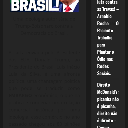
luta contra
as Trevas! –
Arnobio
Uma ideologia autoritária de
Rocha
em
O
Trump-Bolsonaro contra a
Paciente
Democracia do Brasil.
Trabalho
para
Plantar o
A carta enviada pelo Presidente
Ódio nas
dos EUA, Donald Trump, ao
Redes
Presidente do Brasil, Luís Inácio
Sociais.
Lula da Silva, é uma afronta
política, uma chantagem política
Direito
que pode se traduzir como
McDonald’s:
EMBARGO
econômico, o que na
picanha não
prática é condenar uma relação
é picanha,
comercial histórica por uma
direito não
Ideologia, esse comércio no ano
é direito -
passado chegou aos 80 bilhões
Conjur
em