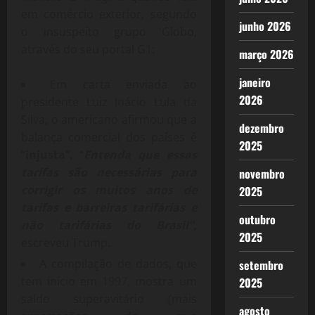
em comércio exterior, segundo
junho 2026
o insuspeito grupo Globo,
através do seu portal G1:
março 2026
janeiro
Em carta enviada ao
2026
presidente Luiz Inácio Lula da
Silva, o americano afirmou que a
dezembro
balança comercial dos países é
2025
“
injusta
“.
“
Entenda que essas
tarifas são necessárias para
novembro
corrigir os muitos anos de
2025
tarifas e barreiras tarifárias e
outubro
não tarifárias do Brasil”,
2025
escreveu Trump.
A compilação de dados, que
setembro
tem início em 1997, mostra um
2025
saldo superavitário (mais
agosto