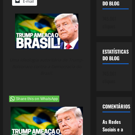
E-mail
DO BLOG
745.061
cliques
ESTATÍSTICAS
DO BLOG
Uma ideologia autoritária de Trump-
Bolsonaro contra a Democracia do
745.061
Brasil.
cliques
Share this on WhatsApp
COMENTÁRIOS
As Redes
Sociais e a