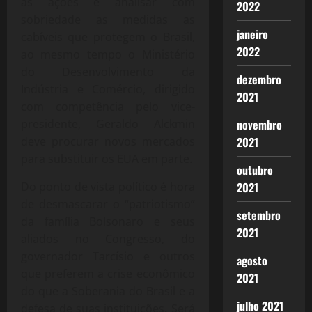
as ações e analisar com
2022
sobriedade as medidas as
janeiro
cabíveis que protegem o Brasil,
2022
ao mesmo tempo o Ministério
do Desenvolvimento da
dezembro
Indústria e Comércio, dirigido
2021
com competência pelo vice-
presidente, Geraldo Alckmin
novembro
deve procurar novos mercados
2021
para substituir os EUA em parte.
outubro
Do ponto de vista político é hora
2021
de desmascarar o “patriotismo”
setembro
da família Bolsonaro e seus
2021
aliados no Congresso, do
governador Tarcísio e outros
agosto
que preferem a crise econômico
2021
do que a Soberania do Brasil e a
julho 2021
defesa de suas instituições. Será