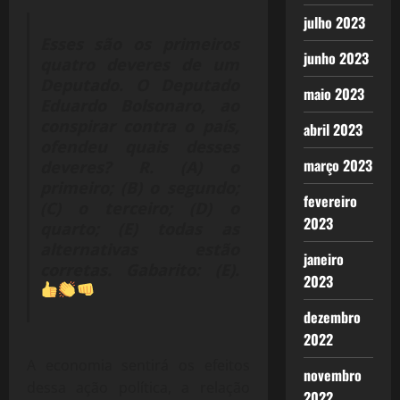
julho 2023
Esses são os primeiros
junho 2023
quatro deveres de um
Deputado. O Deputado
maio 2023
Eduardo Bolsonaro, ao
conspirar contra o país,
abril 2023
ofendeu quais desses
março 2023
deveres? R. (A) o
primeiro; (B) o segundo;
fevereiro
(C) o terceiro; (D) o
2023
quarto; (E) todas as
alternativas estão
janeiro
corretas. Gabarito: (E).
2023
dezembro
2022
A economia sentirá os efeitos
novembro
dessa ação política, a relação
2022