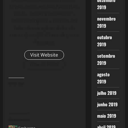
dezembro
Brasil), moro em São Paulo (São
2019
Paulo - Brasil) e Brasília (DF -
novembro
Brasil) Advogado e Técnico em
2019
Telecomunicações. Autor do
Livro - Crise 2.0: A Taxa de Lucro
outubro
Reloaded.
2019
Visit Website
setembro
2019
View All Posts
agosto
2019
Curtir isso:
julho 2019
junho 2019
maio 2019
Relacionado
abril 2019