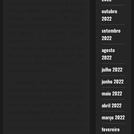
comercial de Brasil-EUA é 2% do
PIB do Brasil, e em termos de
outubro
balança, representa 13% (que
2022
número!!) do comércio exterior
setembro
do Brasil, o segundo maior
2022
parceiro comercial, a
repercussão maior será em São
agosto
Paulo, o que pode levar ao
2022
aumento do desemprego e
julho 2022
diminuição do PIB.
junho 2022
A resposta do Governo Lula
estão corretas, devolveu a carta,
maio 2022
chamou à embaixadora dos EUA
para se explicar e fala em
abril 2022
reciprocidade
. O Brasil tem um
março 2022
corpo diplomático experiente e
que sabe conduzir tecnicamente
fevereiro