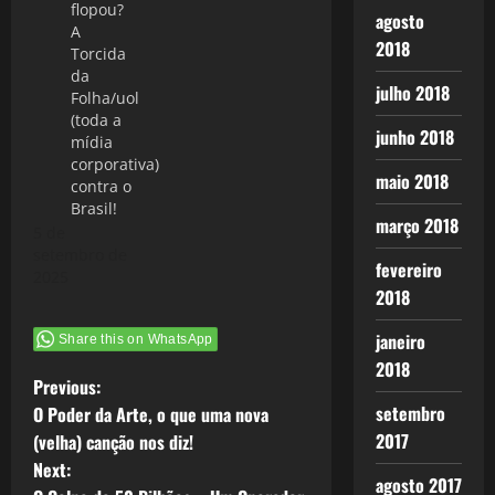
flopou?
agosto
A
2018
Torcida
da
julho 2018
Folha/uol
(toda a
junho 2018
mídia
corporativa)
maio 2018
contra o
Brasil!
março 2018
5 de
setembro de
fevereiro
2025
2018
janeiro
Share this on WhatsApp
2018
P
Previous:
setembro
O Poder da Arte, o que uma nova
o
2017
(velha) canção nos diz!
Next:
s
agosto 2017