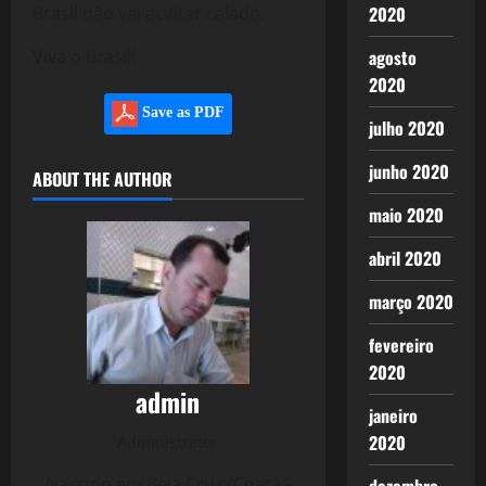
Brasil não vai aceitar calado.
2020
Viva o Brasil!
agosto
2020
Save as PDF
julho 2020
junho 2020
ABOUT THE AUTHOR
maio 2020
abril 2020
março 2020
fevereiro
2020
admin
janeiro
2020
Administrator
Nascido em Bela Cruz (Ceará -