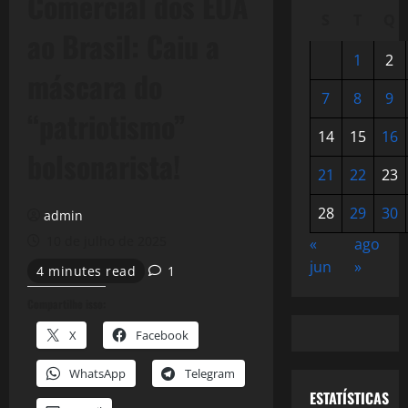
Comercial dos EUA
S
T
Q
ao Brasil: Caiu a
1
2
máscara do
7
8
9
“patriotismo”
14
15
16
bolsonarista!
21
22
23
28
29
30
admin
10 de julho de 2025
«
ago
jun
»
4 minutes read
1
Compartilhe isso:
X
Facebook
WhatsApp
Telegram
ESTATÍSTICAS