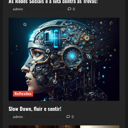
As Redes Sociais e a luta contra as Trevas!
admin
5 de agosto de 2026
0
Reflexões
Slow Down, fluir e sentir!
admin
24 de julho de 2026
0