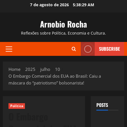
Skip
7 de agosto de 2026
5:38:30 AM
to
content
Arnobio Rocha
Reflexões sobre Política, Economia e Cultura.
SUBSCRIBE
Primary
Menu
Home
2025
julho
10
O Embargo Comercial dos EUA ao Brasil: Caiu a
máscara do “patriotismo” bolsonarista!
POSTS
Política
O Embargo