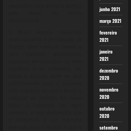
necessário uma ofensiva política
junho 2021
pelo Brasil. de forma
incondicional.
março 2021
O Brasil deveria responder
fevereiro
imediatamente à provocação de
2021
Trump, sem nenhum receio e
janeiro
sem medidas pirotécnicas,
2021
baseadas em princípios do livre
comércio e de soberania. No
dezembro
fundo a questão pode ser boa
2020
politicamente para o Governo
novembro
Lula, a chance de unir o Brasil, o
2020
editorial do Estadão foi nessa
linha, a resposta do Agro
outubro
também, o que demonstra que
2020
o EMBARGO é um péssimo
exemplo para o mundo e que o
setembro