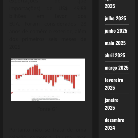
exportações do que
2025
importações) de
US$ 49,88
bilhões em favor dos
julho 2025
EUA.
Foram considerados 28
junho 2025
anos de comércio exterior, além
dos primeiros seis meses de
maio 2025
2025.
abril 2025
março 2025
fevereiro
2025
janeiro
2025
Fonte G1
dezembro
2024
Portanto não se trata de uma
relação comercial injusta, mas