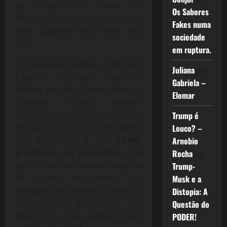
de dólares (a soma de
Os Sabores
importações com exportações),
Fakes numa
com superávit em favor dos
sociedade
EUA.
em ruptura.
A articulação política urdida por
Juliana
em
Eduardo Bolsonaro, deputado
Gabriela –
federal por São Paulo, junto ao
Elomar
Governo Trump, visando
prejudicar o Brasil, para salvar
Trump é
seu pai, o RÉU, o ex-presidente
Louco? –
Jair Bolsonaro, é um
CRIME
Arnobio
gravíssimo de lesa-pátria
que
Rocha
em
põe o Brasil na mesma categoria
Trump-
da Coreia do Norte, por
Musk e a
exemplo, em termos de taxação
Distopia: A
comercial. O Estado de São
Questão do
Paulo é o mais atingido pelas
PODER!