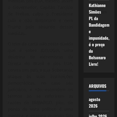
medidas dos EUA, mesmo assim
Kathianne
o Governador, Capitão Tarcísio
Simões
em
de Freitas, culpa o Presidente
PL da
Lula e não Bolsonaro e nem
Bandidagem
Trump pelo absurdo dessas
e
medidas.
impunidade,
O tom da carta não resta dúvida
é o preço
que é sobre IDELOGIA, uma
do
doutrina de extremistas da
Bolsonaro
Direita do Brasil e dos EUA,
Livre!
contra um país e sua Soberania,
ataque às suas instituições
democráticas, no caso seu
ARQUIVOS
judiciário, e não escondem os
termos ao se referirem as
agosto
razões do EMBARGO, pior, do
2026
ponto de vista político é uma
mentira e imagina quando fala
julho 2026