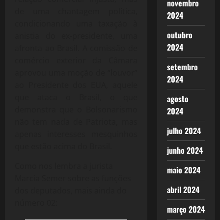
novembro
de uma chantagem política,
2024
condicionando uma taxação à
outubro
anistia do ex-presidente, uma
2024
afronta ao Brasil. A comissão de
comércio exterior da Câmara
setembro
aprovou uma moção de “louvor”
2024
ao Presidente dos EUA, aquele
que ataca o Brasil, o que
agosto
demonstra que o Bolsonarismo
2024
não tem nada de Patriota, mas
julho 2024
apenas interesses mesquinhos
que estão acima do Brasil.
junho 2024
Como nos lembra a jurista
maio 2024
Marcia Semer sobre as funções
abril 2024
dos deputados, mais ainda do
número 02:
março 2024