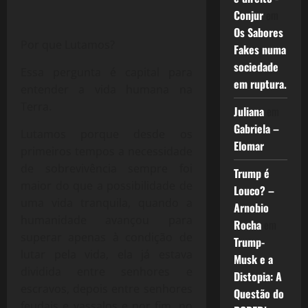
Conjur
em
Os Sabores
Por que Lutamos?
Fakes numa
sociedade
Essa pergunta é capital para
em ruptura.
entender a vida humana na
Terra.
Juliana
em
Gabriela –
Lutamos porque desde os
Elomar
primeiros tempos a necessidade
de sobrevivência sempre foi
Trump é
maior do que a possibilidade de
Louco? –
uma vida tranquila, quando a
Arnobio
humanidade avançou para
Rocha
em
superar apenas à condição de
Trump-
lutar pela vida, ela já estava
Musk e a
dividida entre senhores e
Distopia: A
escravos, depois entre senhores
Questão do
feudais e vassalos e por fim, no