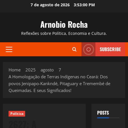
Skip
7 de agosto de 2026
3:53:01 PM
to
content
Arnobio Rocha
Reflexões sobre Política, Economia e Cultura.
SUBSCRIBE
Primary
Menu
Home
2025
agosto
7
A Homologação de Terras Indígenas no Ceará: Dos
povos Jenipapo-Kankndé, Pitaguary e Tremembé de
Queimadas. E seus Significados!
POSTS
Política
2627: A