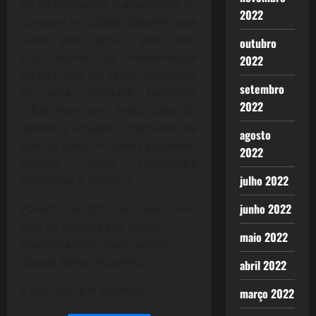
de latifundiários e assassinos no
2022
campo e na cidade daqueles que
lutam pela terra e pelo teto,
outubro
num mundo da modernidade
2022
líquida, das Big techs, distópico,
setembro
de uma realidade higiênica,
2022
olhar esse povo lindo, colorido,
sendo a imagem marcante de
agosto
que há tantos mundos possíveis,
2022
mesmo numa conjuntura
julho 2022
destrutiva e robótica.
junho 2022
Parece uma gota no oceano, e é,
mas as Utopias são assim,
maio 2022
nascem assim, vivem assim,
desses belos instantes.
abril 2022
É por isso que lutamos!
março 2022