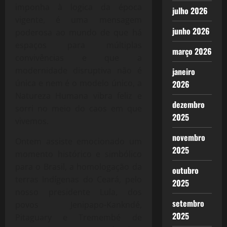
imponha à logica da época
julho 2026
vigente, é uma mensagem
junho 2026
poderosa ao mundo de que há
espaços para múltiplas
março 2026
convivências e que a
modernidade disruptiva não é
janeiro
única e nem é o modelo único, a
2026
Natureza Humana vibra feliz e
dezembro
sorri no meio do caos em que
2025
vivemos.
novembro
Ontem assiste emocionado um
2025
momento histórico e simbólico
para o Brasil, a homologação da
outubro
terras Indígenas do Ceará, pelo
2025
nosso presidente Lula, dos
setembro
povos Jenipapo-Kankndé,
2025
Pitaguary e Tremembé de