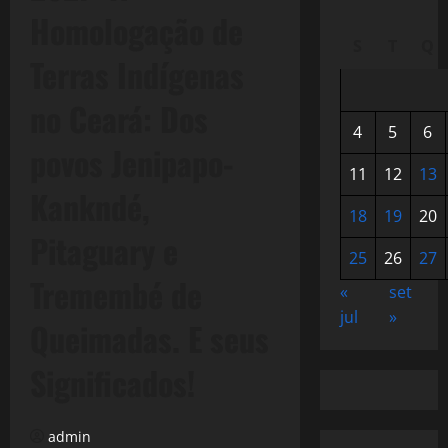
Homologação de
S
T
Q
Terras Indígenas
no Ceará: Dos
4
5
6
povos Jenipapo-
11
12
13
Kankndé,
18
19
20
Pitaguary e
25
26
27
Tremembé de
«
set
jul
»
Queimadas. E seus
Significados!
admin