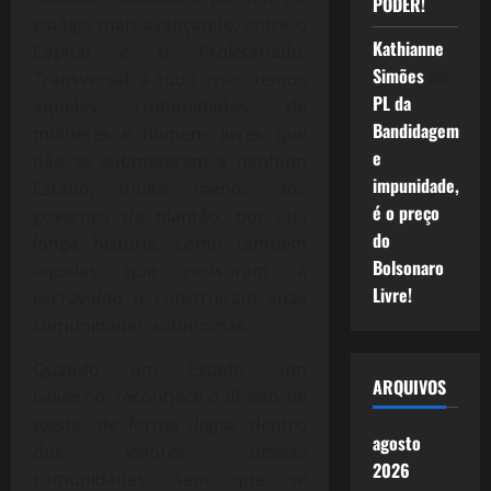
PODER!
estágio mais avançando, entre o
Kathianne
Capital e o Proletariado.
Simões
em
Transversal a tudo isso, temos
PL da
aquelas comunidades de
Bandidagem
mulheres e homens livres que
e
não se submeteram a nenhum
impunidade,
Estado, muito menos aos
é o preço
governos de plantão, por sua
do
longa história, como também
Bolsonaro
aqueles que resistiram à
Livre!
escravidão e construíram suas
comunidades autônomas.
Quando um Estado, um
ARQUIVOS
Governo, reconhece o direito de
existir, de forma digna, dentro
agosto
dos valores dessas
2026
comunidades, sem que se