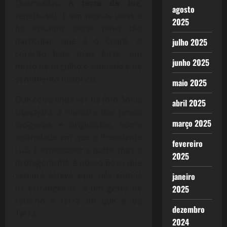
Queimadas. A
terra da luz
,
agosto
repetiu-se! E em nossas veias e
2025
no encanto desse povo tão
particular, que é o Ceará, o
julho 2025
coração bate mais forte, um
junho 2025
misto de orgulho e saudade e de
sentimento histórico.
maio 2025
Que coisa linda ver na foto Sonia
abril 2025
Guajajara, a ministra dos povos
março 2025
indígenas e originários, numa
solenidade em que o Presidente
fevereiro
Lula é espectador e parte, mas o
2025
protagonismo é nosso povo que
sempre esteve aqui, nós somos
janeiro
os estrangeiros, é um gesto de
2025
retorno à terra do que é da
dezembro
Terra.
2024