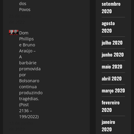
setembro
dos
Povos
2020
25 de maio
de 2022
agosto
2020
Dom
Phillips
julho 2020
e Bruno
Araújo –
junho 2020
A
barbárie
maio 2020
promovida
por
abril 2020
Bolsonaro
continua
março 2020
produzindo
tragédias.
fevereiro
(Post
2020
2136 –
199/2022)
janeiro
13 de junho
2020
de 2022