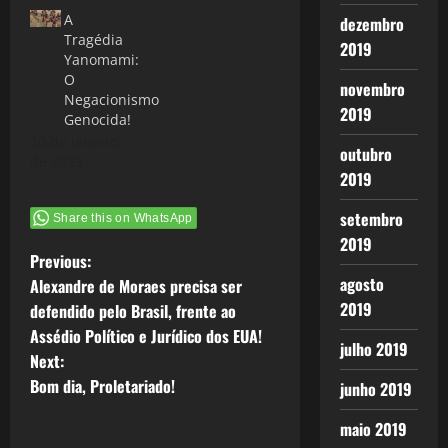
A
dezembro
Tragédia
2019
Yanomami:
O
novembro
Negacionismo
2019
Genocida!
30 de janeiro
outubro
de 2023
2019
setembro
Share this on WhatsApp
2019
P
Previous:
agosto
Alexandre de Moraes precisa ser
o
2019
defendido pelo Brasil, frente ao
Assédio Político e Jurídico dos EUA!
s
julho 2019
Next:
t
Bom dia, Proletariado!
junho 2019
n
maio 2019