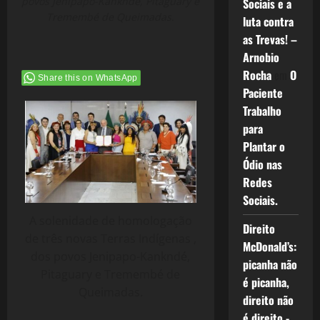
povos Jenipapo-Kankndé, Pitaguary e
Sociais e a
Tremembé de Queimadas.
luta contra
as Trevas! –
Arnobio
Rocha
em
O
Share this on WhatsApp
Paciente
Trabalho
para
Plantar o
Ódio nas
Redes
Sociais.
A solenidade de homologação
Direito
de três novas Terras Indígenas ,
McDonald’s:
dos povos Jenipapo-Kankndé,
picanha não
Pitaguary e Tremembé de
é picanha,
Queimadas.
direito não
é direito -