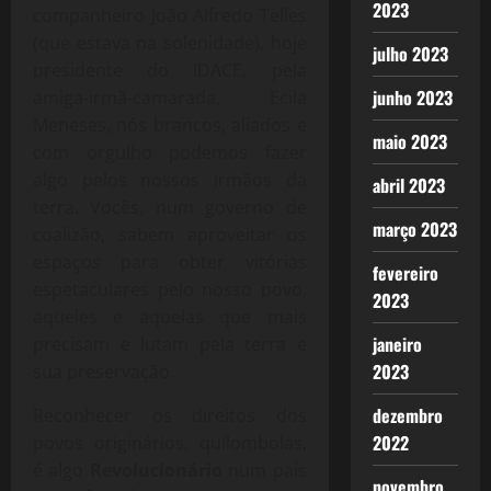
2023
companheiro João Alfredo Telles
(que estava na solenidade), hoje
julho 2023
presidente do IDACE, pela
junho 2023
amiga-irmã-camarada, Ecila
Meneses, nós brancos, aliados e
maio 2023
com orgulho podemos fazer
algo pelos nossos irmãos da
abril 2023
terra. Vocês, num governo de
março 2023
coalizão, sabem aproveitar os
espaços para obter vitórias
fevereiro
espetaculares pelo nosso povo,
2023
aqueles e aquelas que mais
janeiro
precisam e lutam pela terra e
2023
sua preservação.
dezembro
Reconhecer os direitos dos
2022
povos originários, quilombolas,
é algo
Revolucionário
num pais
novembro