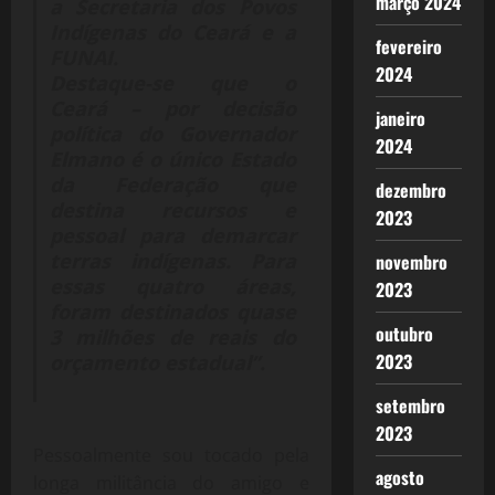
março 2024
a Secretaria dos Povos
Indígenas do Ceará e a
fevereiro
FUNAI.
2024
Destaque-se que o
Ceará – por decisão
janeiro
política do Governador
2024
Elmano é o único Estado
da Federação que
dezembro
destina recursos e
2023
pessoal para demarcar
terras indígenas. Para
novembro
essas quatro áreas,
2023
foram destinados quase
outubro
3 milhões de reais do
2023
orçamento estadual”.
setembro
2023
Pessoalmente sou tocado pela
agosto
longa militância do amigo e