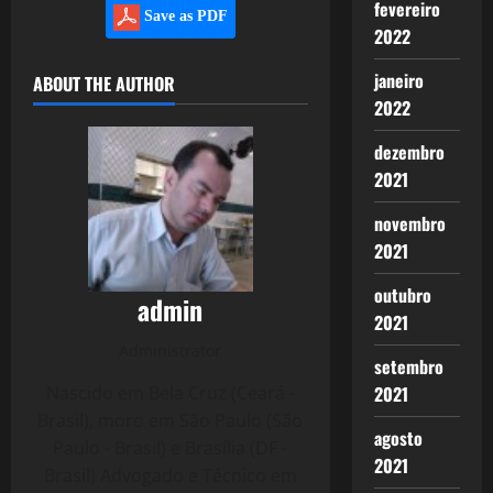
fevereiro
Save as PDF
2022
janeiro
ABOUT THE AUTHOR
2022
dezembro
2021
novembro
2021
outubro
admin
2021
Administrator
setembro
Nascido em Bela Cruz (Ceará -
2021
Brasil), moro em São Paulo (São
agosto
Paulo - Brasil) e Brasília (DF -
2021
Brasil) Advogado e Técnico em