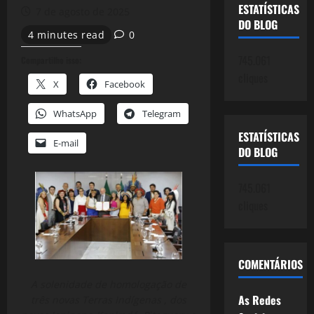
ESTATÍSTICAS
7 de agosto de 2025
DO BLOG
4 minutes read
0
745.061
Compartilhe isso:
cliques
X
Facebook
WhatsApp
Telegram
ESTATÍSTICAS
E-mail
DO BLOG
745.061
cliques
COMENTÁRIOS
A solenidade de homologação de
As Redes
três novas Terras Indígenas , dos