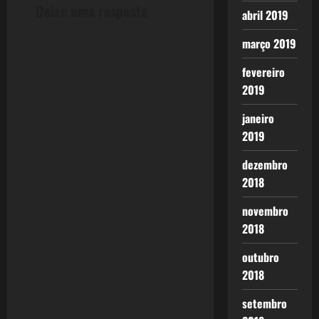
Deixe uma resposta
a
abril 2019
março 2019
v
fevereiro
i
2019
g
janeiro
a
2019
t
dezembro
2018
i
novembro
o
2018
n
outubro
2018
setembro