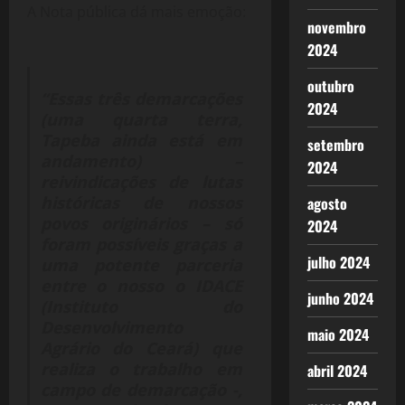
A Nota pública dá mais emoção:
novembro
2024
outubro
“Essas três demarcações
2024
(uma quarta terra,
Tapeba ainda está em
setembro
andamento) –
2024
reivindicações de lutas
históricas de nossos
agosto
povos originários – só
2024
foram possíveis graças a
julho 2024
uma potente parceria
entre o nosso o IDACE
junho 2024
(Instituto do
Desenvolvimento
maio 2024
Agrário do Ceará) que
realiza o trabalho em
abril 2024
campo de demarcação -,