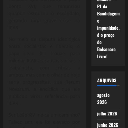
PL da
Bento XVI, que renunciou
Bandidagem
quando estourou o escândalo,
e
gerando uma grave crise na
impunidade,
ICAR.
é o preço
No meio da disputa ideológica
do
entre socialistas e liberais, o
Bolsonaro
papa Leão XIII trouxe para
Livre!
milenar ICAR as causas sociais e
trabalhista, com criticas a
ambos, mas com o olhar de hoje
ARQUIVOS
seria progressitas, sua Rerum
Novarum, a encíclica que ele
agosto
publicou virou referência para
2026
ICAR.
julho 2026
Ser Leão XIV indica um caminho?
Talvez sim, ele foi elevado por
junho 2026