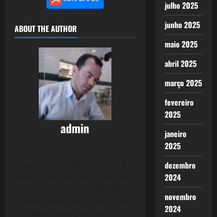
julho 2025
junho 2025
ABOUT THE AUTHOR
maio 2025
abril 2025
março 2025
fevereiro
2025
admin
janeiro
2025
Administrator
Nascido em Bela Cruz (Ceará -
dezembro
Brasil), moro em São Paulo (São
2024
Paulo - Brasil) e Brasília (DF -
novembro
Brasil) Advogado e Técnico em
2024
Telecomunicações. Autor do