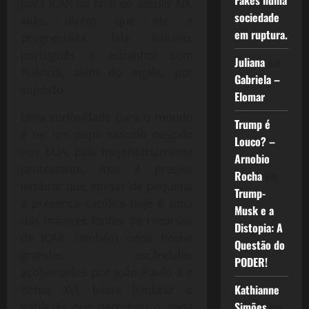
Fakes numa
para ICAR no final do século XIX,
sociedade
aliás, dizem que ele é
em ruptura.
progressista, fala italiano,
português e espanhol com
Juliana
em
fluência, além do inglês, por
Gabriela –
suposto.
Elomar
Uma curiosidade para o mundo
Trump é
é ter um papa nascido nascido
Louco? –
nos EUA, país majoritariamente
Arnobio
protestante, mas é preciso
Rocha
em
lembrar que apesar de pequena
Trump-
a presença católica hoje é uma
Musk e a
das maiores fontes de recursos
Distopia: A
da ICAR, também onde houve
Questão do
grandes escândalos
PODER!
acobertados por João Paulo II e
Kathianne
Bento XVI, basta lembrar o
Simões
em
Vatileaks que derrubou o papa