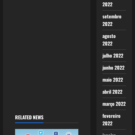
g
2022
setembro
a
2022
t
agosto
i
2022
o
julho 2022
n
junho 2022
maio 2022
abril 2022
março 2022
fevereiro
RELATED NEWS
2022