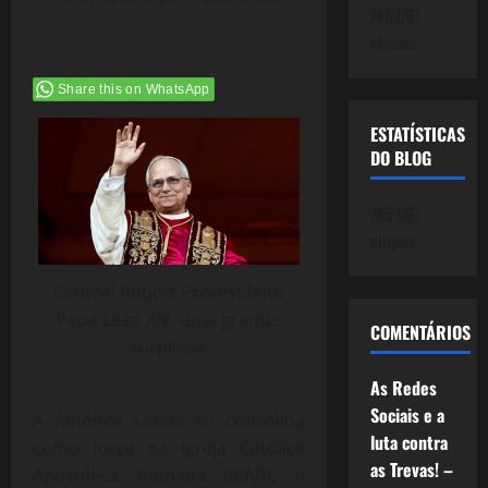
745.061
cliques
Share this on WhatsApp
ESTATÍSTICAS
DO BLOG
745.061
cliques
Cardeal Robert Prevest feito
Papa Leão XIV, uma grande
COMENTÁRIOS
surpresa.
As Redes
Sociais e a
A América Latina se consolida
luta contra
como força na Igreja Católica
as Trevas! –
Apostólica Romana (ICAR), o