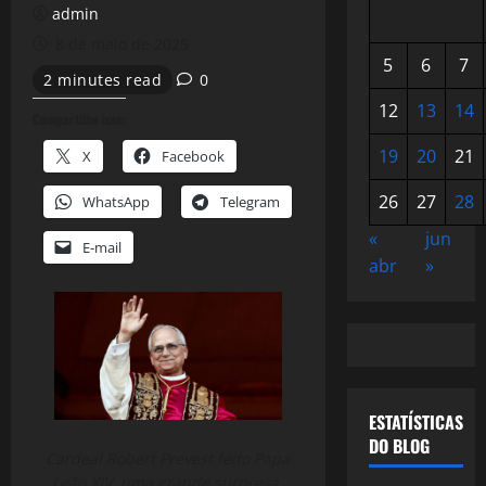
admin
8 de maio de 2025
5
6
7
2 minutes read
0
12
13
14
Compartilhe isso:
19
20
21
X
Facebook
26
27
28
WhatsApp
Telegram
«
jun
E-mail
abr
»
ESTATÍSTICAS
DO BLOG
Cardeal Robert Prevest feito Papa
Leão XIV, uma grande surpresa.