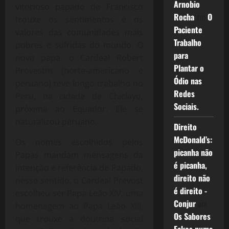
Arnobio
vitorioso papado de Francisco
Rocha
em
O
trouxe os sentimentos e os
Paciente
valores das comunidades mais
Trabalho
pobres e sofridas do mundo. O
para
novo papa, o Cardeal Robert
Plantar o
Provestm (norte-americano e
Ódio nas
peruano) teve longo trabalho no
Redes
Peru, na cidade de Chiclayo,
Sociais.
próxima ao Equador. Ele se
naturalizou peruano.
Direito
McDonald’s:
Os nomes escolhidos pelos
picanha não
Papas mandam mensagens da
é picanha,
intenção e referência de Papado,
direito não
nesse sentido, o Cardeal Prevost
é direito -
escolheu ser Papa Leão XIV, uma
Conjur
em
homenagem ao Papa Leão XIII,
Os Sabores
que trouxe a doutrina social