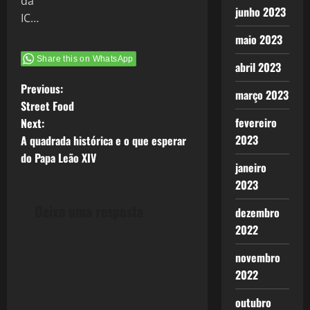
junho 2023
maio 2023
Share this on WhatsApp
abril 2023
P
Previous:
março 2023
Street Food
o
fevereiro
Next:
2023
A quadrada histórica e o que esperar
s
do Papa Leão XIV
janeiro
t
2023
n
Deixe uma resposta
dezembro
2022
a
novembro
v
2022
i
outubro