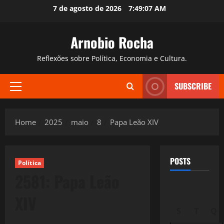
Skip
7 de agosto de 2026
7:49:09 AM
to
content
Arnobio Rocha
Reflexões sobre Política, Economia e Cultura.
SUBSCRIBE
Primary
Menu
Home
2025
maio
8
Papa Leão XIV
POSTS
Política
2581: Papa Leão
XIV
S
T
Q