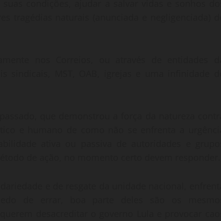
e suas condições, ajudar a salvar vidas e sonhos do
s tragédias naturais (anunciada e negligenciada) d
tamente nos Correios, ou através de entidades d
rais sindicais, MST, OAB, igrejas e uma infinidade d
 passado, que demonstrou a força da natureza contr
 ético e humano de como não se enfrenta a urgênci
abilidade ativa ou passiva de autoridades e grupo
todo de ação, no momento certo devem responder.
idariedade e de resgate da unidade nacional, enfrent
edo de errar, boa parte deles são os mesmo
uerem desacreditar o governo Lula e provocar cao