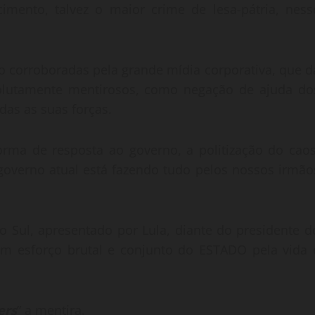
imento, talvez o maior crime de lesa-pátria, ness
são corroboradas pela grande mídia corporativa, que d
bsolutamente mentirosos, como negação de ajuda do
das as suas forças.
orma de resposta ao governo, a politização do caos
o governo atual está fazendo tudo pelos nossos irmão
 Sul, apresentado por Lula, diante do presidente d
 um esforço brutal e conjunto do ESTADO pela vida 
ers
” a mentira.