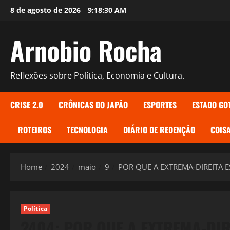
Skip
8 de agosto de 2026
9:18:32 AM
to
content
Arnobio Rocha
Reflexões sobre Política, Economia e Cultura.
CRISE 2.0
CRÔNICAS DO JAPÃO
ESPORTES
ESTADO GO
ROTEIROS
TECNOLOGIA
DIÁRIO DE REDENÇÃO
COISA
Home
2024
maio
9
POR QUE A EXTREMA-DIREITA 
Política
2404: POR QUE A EXTREMA-DIR