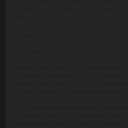
O povo brasileiro se mobilizou para, dentro d
Gaúchos e Gaúchas, vítimas de uma das maiore
todos os tempos.
As doações de milhões de brasileiros, dire
sociedade civil, sindicatos, associações, cent
grupos organizados.
A tragédia anunciada e já com uma prévia ano
as agressões ambientais, o limite ambiental,
climática. Sem entrar no mérito da irrespons
políticos que exercem o
negacionismo
como mé
Mas a grande contrarrestante dessa rede de sol
um inimigo comum, as
fakenews
, sem m
negacionistas
acima, mas com um agravante, q