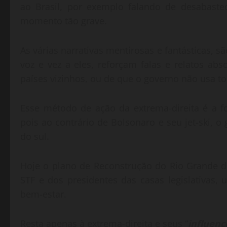
ao Brasil, por exemplo falando de desabastec
momento tão grave.
As várias narrativas mentirosas e fantásticas, 
voz e vez a eles, reforçam falas e relatos a
países vizinhos, ou de que o governo não usa to
Esse método de ação da extrema-direita é a f
pois ao contrário de Bolsonaro e seu jet-ski, 
do sul.
Hoje o plano de Reconstrução do Rio Grande do
STF e dos presidentes das casas legislativas,
bem-estar.
Resta apenas à extrema-direita e seus “
influenc