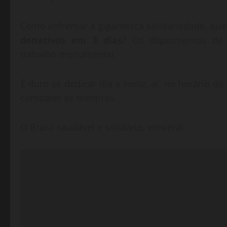
Como enfrentar a gigantesca solidariedade, qu
donativos em 3 dias
? Os depoimentos de c
trabalho monumental.
É duro se dedicar dia e noite, aí, no horário d
combater as mentiras.
O Brasil saudável e solidário, vencerá!
Tocador
de
vídeo