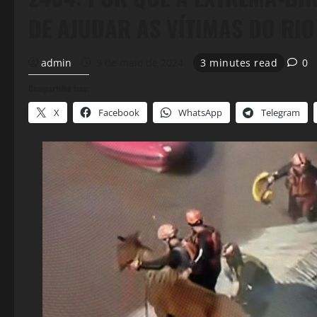
DE AJUDAR AS VÍTIMAS DO RI
admin
9 de maio de 2024
3 minutes read
0
Compartilhe isso:
X
Facebook
WhatsApp
Telegram