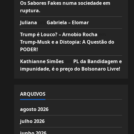
Os Sabores Fakes numa sociedade em
ruptura.
Juliana
em
Gabriela – Elomar
Trump é Louco? – Arnobio Rocha
em
Trump-Musk e a Distopia: A Questão do
PODER!
Kathianne Simões
em
PL da Bandidagem e
impunidade, é o preço do Bolsonaro Livre!
ARQUIVOS
agosto 2026
julho 2026
junho 2026