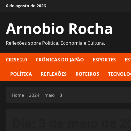
Skip
6 de agosto de 2026
to
content
Arnobio Rocha
Reflexões sobre Política, Economia e Cultura.
CRISE 2.0
CRÔNICAS DO JAPÃO
ESPORTES
ES
POLÍTICA
REFLEXÕES
ROTEIROS
TECNOLO
Home
2024
maio
3
Dia:
3 de maio de 2