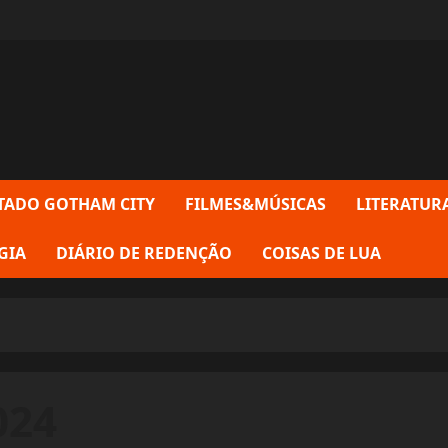
TADO GOTHAM CITY
FILMES&MÚSICAS
LITERATUR
GIA
DIÁRIO DE REDENÇÃO
COISAS DE LUA
024