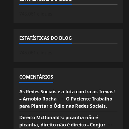
745.061 cliques
ESTATÍSTICAS DO BLOG
745.061 cliques
COMENTÁRIOS
As Redes Sociais e a luta contra as Trevas!
– Arnobio Rocha
em
O Paciente Trabalho
para Plantar o Ódio nas Redes Sociais.
Direito McDonald’s: picanha não é
picanha, direito não é direito - Conjur
em