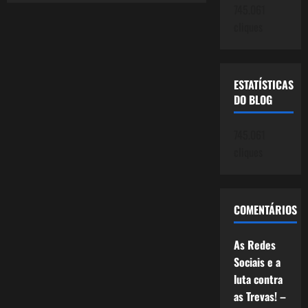
745.061
de
Mentiras
cliques
–
o
dilema
das
redes
sociais
ESTATÍSTICAS
DO BLOG
745.061
cliques
COMENTÁRIOS
As Redes
Sociais e a
luta contra
as Trevas! –