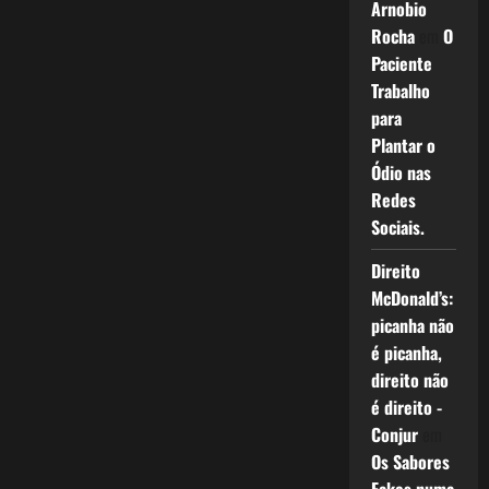
Arnobio
Rocha
em
O
Paciente
Trabalho
para
Plantar o
Ódio nas
Redes
Sociais.
Direito
McDonald’s:
picanha não
é picanha,
direito não
é direito -
Conjur
em
Os Sabores