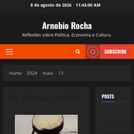
Skip
8 de agosto de 2026
11:43:01 AM
to
content
Arnobio Rocha
Reflexões sobre Política, Economia e Cultura.
SUBSCRIBE
Primary
Menu
Home
2024
maio
13
Dia:
13 de maio de 2024
POSTS
S
T
Q