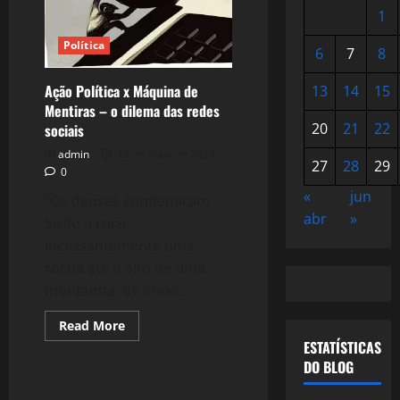
1
Política
6
7
8
Ação Política x Máquina de
13
14
15
Mentiras – o dilema das redes
20
21
22
sociais
admin
13 de maio de 2024
27
28
29
0
«
jun
“Os deuses condenaram
abr
»
Sísifo a rolar
incessantemente uma
rocha até o alto de uma
montanha, de onde...
Read
Read More
more
ESTATÍSTICAS
about
Ação
DO BLOG
Política
x
Máquina