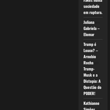
Fakes numa
sociedade
em ruptura.
Juliana
em
Gabriela –
Elomar
Trump é
Louco? –
Arnobio
Rocha
em
Trump-
Musk e a
Distopia: A
Questão do
PODER!
Kathianne
Simões
em