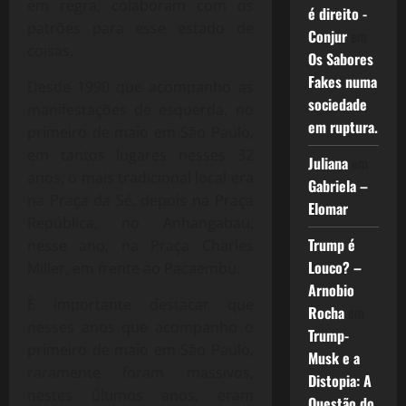
em regra, colaboram com os
é direito -
patrões para esse estado de
Conjur
em
coisas.
Os Sabores
Fakes numa
Desde 1990 que acompanho as
sociedade
manifestações de esquerda, no
em ruptura.
primeiro de maio em São Paulo,
em tantos lugares nesses 32
Juliana
em
anos, o mais tradicional local era
Gabriela –
na Praça da Sé, depois na Praça
Elomar
República, no Anhangabaú,
Trump é
nesse ano, na Praça Charles
Louco? –
Miller, em frente ao Pacaembu.
Arnobio
È importante destacar que
Rocha
em
nesses anos que acompanho o
Trump-
primeiro de maio em São Paulo,
Musk e a
raramente foram massivos,
Distopia: A
nestes últimos anos, eram
Questão do