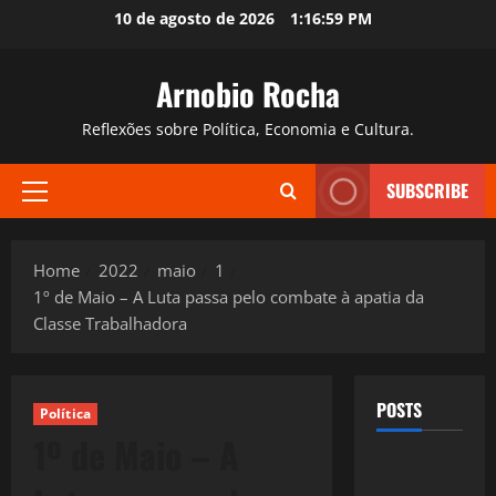
Skip
10 de agosto de 2026
1:17:00 PM
to
content
Arnobio Rocha
Reflexões sobre Política, Economia e Cultura.
SUBSCRIBE
Primary
Menu
Home
2022
maio
1
1º de Maio – A Luta passa pelo combate à apatia da
Classe Trabalhadora
POSTS
Política
1º de Maio – A