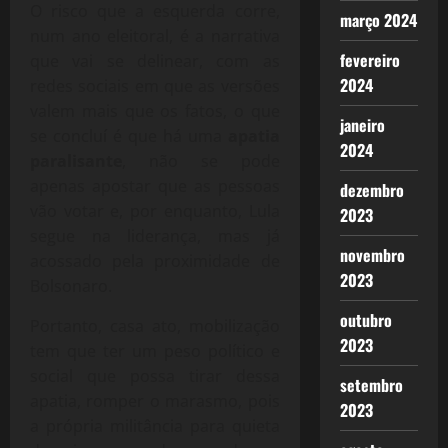
O risco que a esquerda corre,
março 2024
num ano eleitoral, é a narrativa
fevereiro
que vai se delinear, com as
2024
redes sociais em que as versões
valem mais que os fatos, o que
janeiro
se concluí é que há uma
apatia
2024
paralisante
, não se pode
apenas apostar que as pessoas
dezembro
vão votar e, por enquanto, Lula
2023
segue na liderança, mas já
novembro
acossado pela proximidade de
2023
Bolsonaro.
outubro
Portanto, casa ato, mobilização
2023
tem que ter um peso político e
social que possa tirar dessa
setembro
apatia, romper o marasmo, pois
2023
a própria militância para quieta