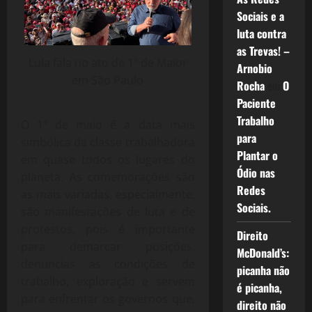
Sociais e a
luta contra
as Trevas! –
Lula fala no ato de 1º de Maior
Arnobio
em São Paulo
Rocha
em
O
Paciente
Trabalho
O 1º de maio é a data mais
para
simbólica da classe trabalhadora
Plantar o
em quase todos os lugares do
Ódio nas
planeta. As comemorações são
Redes
as mais variadas, especialmente,
Sociais.
são manifestações de luta e de
protestos, pois é importante
Direito
para demarcar posições,
McDonald’s:
denuncias as condições de
picanha não
trabalho, exploração e servem
é picanha,
para enfrentar os governos que,
direito não