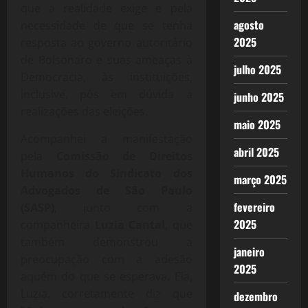
que a realidade exige e pela
agosto
necessidade de que se tenha
2025
resposta ao governo autoritário
de Bolsonaro e suas ameaças à
julho 2025
Democracia, às instituições,
inclusive, pôs em dúvida a
junho 2025
realizações das eleições.
maio 2025
Acompanhei a manifestação
abril 2025
pela
Comissão de Direitos
Humanos do Sindicato dos
março 2025
Advogados de São Paulo
fevereiro
(SASP)
, junto com a
2025
companheira
Luzia Cantal
, que
também demonstrou a
janeiro
preocupação com a adesão
2025
aquém do que se esperava. Ela,
Luzia, corretamente diz que
dezembro