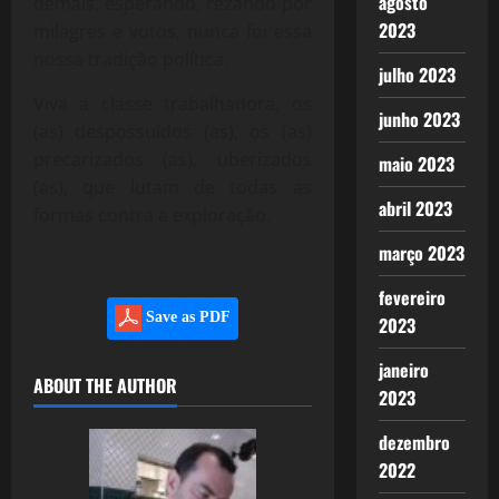
agosto
demais, esperando, rezando por
2023
milagres e votos, nunca foi essa
nossa tradição política.
julho 2023
Viva a classe trabalhadora, os
junho 2023
(as) despossuídos (as), os (as)
precarizados (as), uberizados
maio 2023
(as), que lutam de todas as
abril 2023
formas contra a exploração.
março 2023
fevereiro
Save as PDF
2023
janeiro
ABOUT THE AUTHOR
2023
dezembro
2022