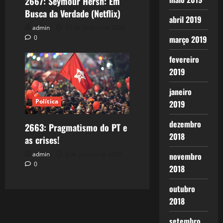
2667: Seymour Hersh: Em
Busca da Verdade (Netflix)
abril 2019
admin
15 de janeiro de 2026
0
março 2019
fevereiro
2019
janeiro
Política
2019
dezembro
2663: Pragmatismo do PT e
2018
as crises!
admin
3 de janeiro de 2026
novembro
0
2018
outubro
2018
setembro