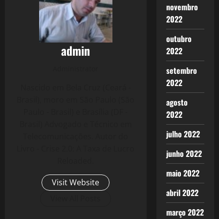
novembro
2022
outubro
admin
2022
Administrator
setembro
2022
Nascido em Bela Cruz (Ceará -
Brasil), moro em São Paulo (São
agosto
Paulo - Brasil) e Brasília (DF -
2022
Brasil) Advogado e Técnico em
julho 2022
Telecomunicações. Autor do
Livro - Crise 2.0: A Taxa de Lucro
junho 2022
Reloaded.
maio 2022
Visit Website
abril 2022
View All Posts
março 2022