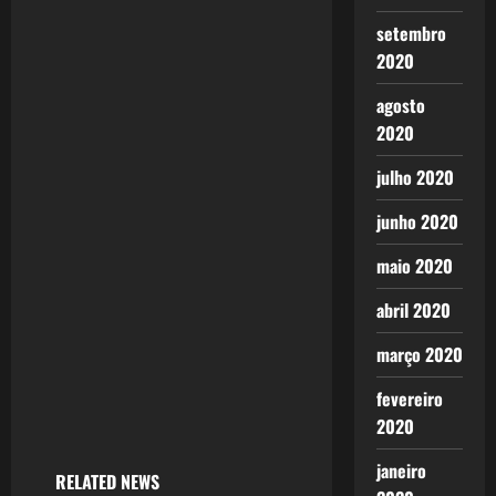
i
setembro
2020
g
agosto
a
2020
t
julho 2020
i
junho 2020
o
maio 2020
n
abril 2020
março 2020
fevereiro
2020
janeiro
RELATED NEWS