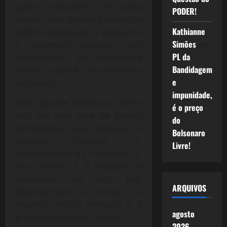
quase protocolares, com baixa
PODER!
adesão, nem mesmo a militância
Kathianne
política organizada, a vanguarda
Simões
em
e dirigentes sindicais, tem
PL da
comparecido ao importante
Bandidagem
evento, o que foi se esvaziando
e
ano a ano.
impunidade,
Havia grande expectativa nesse
é o preço
ano, por uma série de fatores
do
combinados, que animava as
Bolsonaro
direções sindicais: 1.
Livre!
Arrefecimento da Pandemia; 2.
Ano Eleitoral; 3. A situação de
descalabro de um país
ARQUIVOS
desgovernado; 4. Unidade da
maiores centrais sindicais; 5. A
agosto
presença de Lula; 6. Artistas.
2026