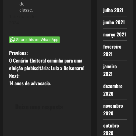
de
julho 2021
classe.
1 de maio de
junho 2021
2024
março 2021
Share this on WhatsApp
fevereiro
P
Previous:
2021
O Cenário Eleitoral caminha para uma
o
janeiro
eleição plebiscitária: Lula x Bolsonaro!
2021
Next:
s
14 anos de advocacia.
dezembro
t
2020
n
Deixe uma resposta
novembro
2020
a
outubro
v
2020