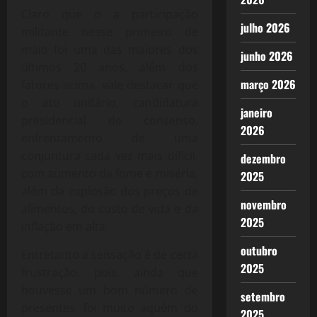
Claro que o a participação
julho 2026
militante nesse primeiro de
maio foi uma das maiores dos
junho 2026
últimos 20 anos, além dos
março 2026
fatores acima, vale destacar que
o ato unitário, candidatura
janeiro
presidencial de consenso,
2026
enfrentamento de uma
conjuntura cada vez mais difícil,
dezembro
com aumento da fome e miséria,
2025
além da explosão dos preços de
novembro
alimentos, do custo de vida e da
2025
inflação em alta.
outubro
Entretanto a sensação é de certa
2025
frustração, pois, ainda que
houvesse um bom número de
setembro
presentes, foi muito aquém do
2025