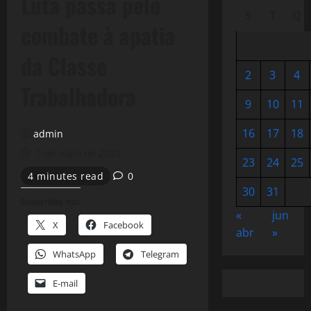
Luta passa pelo
S
T
Q
combate à apatia
da Classe
2
3
4
Trabalhadora
9
10
11
16
17
18
admin
1 de maio de 2022
23
24
25
4 minutes read
0
30
31
Compartilhe isso:
«
jun
X
Facebook
abr
»
WhatsApp
Telegram
E-mail