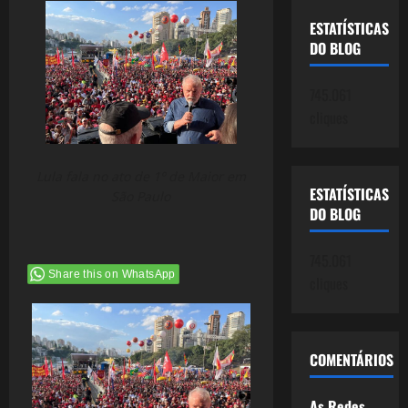
ESTATÍSTICAS
DO BLOG
745.061
cliques
Lula fala no ato de 1º de Maior em
ESTATÍSTICAS
São Paulo
DO BLOG
745.061
Share this on WhatsApp
cliques
COMENTÁRIOS
As Redes