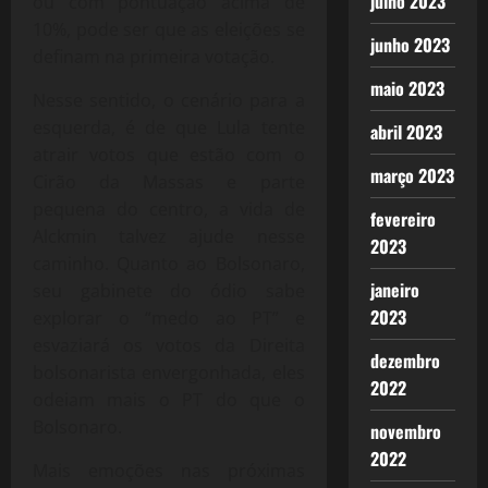
julho 2023
ou com pontuação acima de
10%, pode ser que as eleições se
junho 2023
definam na primeira votação.
maio 2023
Nesse sentido, o cenário para a
esquerda, é de que Lula tente
abril 2023
atrair votos que estão com o
março 2023
Cirão da Massas e parte
pequena do centro, a vida de
fevereiro
Alckmin talvez ajude nesse
2023
caminho. Quanto ao Bolsonaro,
janeiro
seu gabinete do ódio sabe
2023
explorar o “medo ao PT” e
esvaziará os votos da Direita
dezembro
bolsonarista envergonhada, eles
2022
odeiam mais o PT do que o
Bolsonaro.
novembro
2022
Mais emoções nas próximas