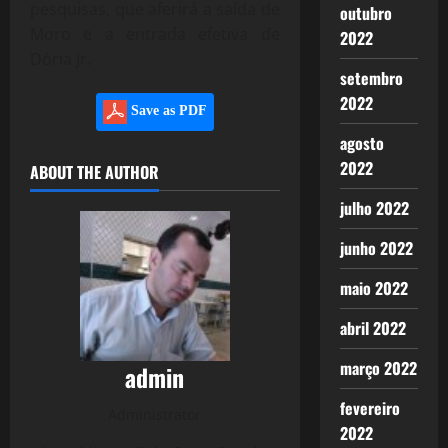
pesquisas, que aferirá a saída de
outubro
Moro e a entrada efetiva de
2022
Dória Jr.
setembro
2022
Save as PDF
agosto
2022
ABOUT THE AUTHOR
julho 2022
junho 2022
maio 2022
abril 2022
março 2022
admin
fevereiro
Administrator
2022