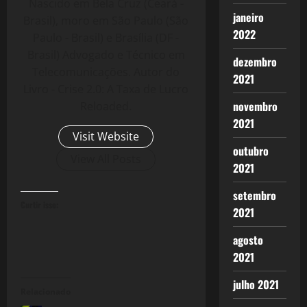
Nascido em Bela Cruz (Ceará -
janeiro
Brasil), moro em São Paulo (São
2022
Paulo - Brasil) e Brasília (DF -
Brasil) Advogado e Técnico em
dezembro
Telecomunicações. Autor do
2021
Livro - Crise 2.0: A Taxa de Lucro
novembro
Reloaded.
2021
Visit Website
outubro
View All Posts
2021
setembro
Curtir isso:
2021
agosto
2021
julho 2021
Relacionado