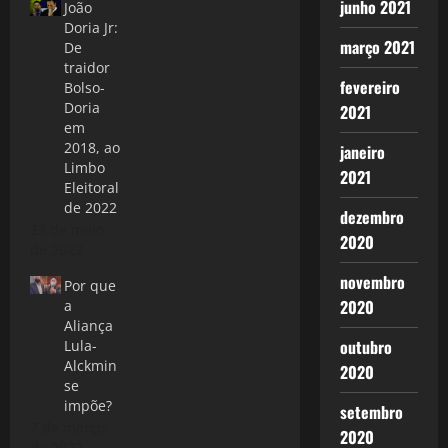
junho 2021
João
Doria Jr:
março 2021
De
traidor
fevereiro
Bolso-
Doria
2021
em
2018, ao
janeiro
Limbo
2021
Eleitoral
de 2022
dezembro
23 de maio
2020
de 2022
novembro
Por que
2020
a
Aliança
outubro
Lula-
Alckmin
2020
se
impõe?
setembro
7 de março
2020
de 2022