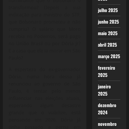
humilhante que o Bolsonaro o
transformou? Depois a sua
julho 2025
indicação para ministro do STF,
junho 2025
que Bolsonaro prometeu e não
cumpriu? O salário que Moro
maio 2025
recebia no Podemos, será pago
no União Brasil ou por Dória Jr?
abril 2025
E a casa que ele ia morar em São
março 2025
Paulo?
fevereiro
A esperteza do ex-governador
2025
Dória, numa hora dessa já
renunciou ao governo de São
janeiro
Paulo, é tentar pelo menos
2025
influenciar nas eleições atuais,
dezembro
esperando algum desastre
2024
grande que o viabilize, está
pensando em 2026. Dória já
novembro
tinha passado a perna em