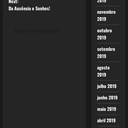
2019
Next:
s
Da Ausência e Sonhos!
novembro
t
2019
n
Deixe uma resposta
outubro
2019
a
setembro
v
2019
i
agosto
2019
g
julho 2019
a
junho 2019
t
maio 2019
i
abril 2019
o