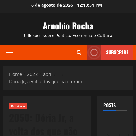
Skip
6 de agosto de 2026
12:13:52 PM
to
content
Arnobio Rocha
Reflexões sobre Política, Economia e Cultura.
SUBSCRIBE
Primary
Menu
Home
2022
abril
1
Dória Jr, a volta dos que não foram!
POSTS
Política
2050: Dória Jr, a
volta dos que não
S
T
Q