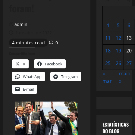
foram!
admin
4
5
6
1 de abril de 2022
11
12
13
4 minutes read
0
18
19
20
Compartilhe isso:
25
26
27
X
Facebook
«
maio
WhatsApp
Telegram
mar
»
E-mail
ESTATÍSTICAS
DO BLOG