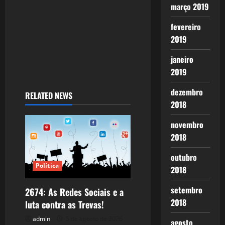
março 2019
n
fevereiro
2019
janeiro
2019
dezembro
RELATED NEWS
2018
novembro
2018
outubro
Política
2018
setembro
2674: As Redes Sociais e a
2018
luta contra as Trevas!
admin
5 de agosto de 2026
agosto