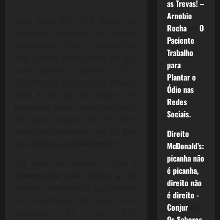
as Trevas! –
Arnobio
Nos anos de 1970 tinha um
Rocha
em
O
folclórico atacante no futebol
Paciente
nordestino cujas declarações
Trabalho
engraçadas valiam mais do que
para
suas grandes jogadas. Certa
Plantar o
feita fez um golaço num clássico
Ódio nas
local e ao sair de campo, um
Redes
jornalista pede uma explicação
Sociais.
da jogada espetacular, ele, bem
simplório responde:
“Eu fiz que
Direito
ia, não fui e acabei
fondo
“.
McDonald’s:
picanha não
Foi mais ou menos o que o
é picanha,
Governador João Dória Jr
fez
direito não
ontem, amanheceu espalhando
é direito -
as manchetes de que tinha
Conjur
em
desistido de sua pré-
Os Sabores