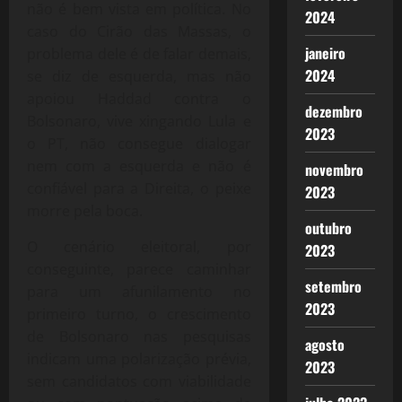
não é bem vista em política. No
2024
caso do Cirão das Massas, o
janeiro
problema dele é de falar demais,
2024
se diz de esquerda, mas não
apoiou Haddad contra o
dezembro
Bolsonaro, vive xingando Lula e
2023
o PT, não consegue dialogar
nem com a esquerda e não é
novembro
confiável para a Direita, o peixe
2023
morre pela boca.
outubro
O cenário eleitoral, por
2023
conseguinte, parece caminhar
setembro
para um afunilamento no
2023
primeiro turno, o crescimento
de Bolsonaro nas pesquisas
agosto
indicam uma polarização prévia,
2023
sem candidatos com viabilidade