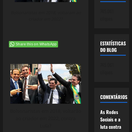
745.061
Bolsonaristas em 2018, voltaram ao
cliques
criador em 2022?
ESTATÍSTICAS
Share this on WhatsApp
DO BLOG
745.061
cliques
COMENTÁRIOS
Bolsonaristas em 2018, voltarão
As Redes
ao criador em 2022, contra
Sociais e a
Lula?
luta contra