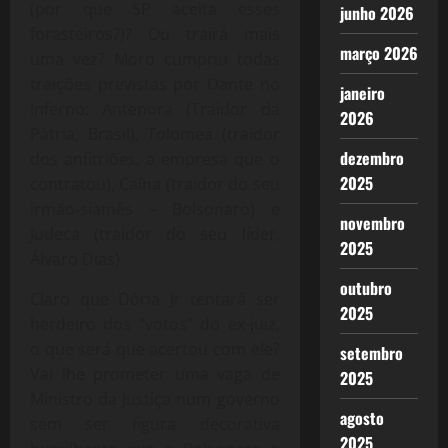
(por que SP aceita esses
junho 2026
forasteiros?)? Ou trairá mais
março 2026
uma vez? Moro cumpriu todas
traições previstas por Dante no
janeiro
Inferno: Antenora (Traidor da
2026
Pátria, Brasil), Tolomea (traidor
dezembro
dos anfitriões, a empresa que o
2025
contratou), Caína (traidor do seu
irmão-siamês – Bolsonaro) e
novembro
Judeca (traidor do seu líder,
2025
Álvaro Dias).
outubro
Claro que Dória Jr tentará ser
2025
herdeiro dos “votos” do ex-juiz,
o que será que acertou com ele?
setembro
Vai lhe prometer uma vaga de
2025
Ministro da Justiça num governo
agosto
sem ser figura decorativa
2025