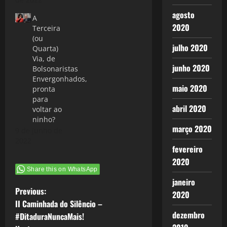
agosto
A
2020
Terceira
(ou
julho 2020
Quarta)
Via, de
junho 2020
Bolsonaristas
Envergonhados,
maio 2020
pronta
para
abril 2020
voltar ao
ninho?
março 2020
9 de junho de
2022
fevereiro
2020
Share this on WhatsApp
janeiro
P
Previous:
2020
II Caminhada do Silêncio –
o
dezembro
#DitaduraNuncaMais!