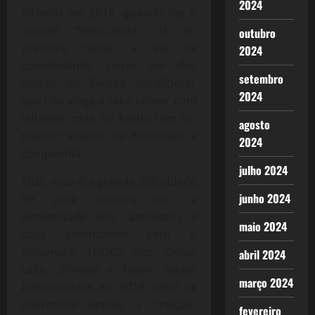
2024
Alckmin em 2018, quando fez o
acordo “BolsoDória”, já no
outubro
primeiro turno, e vai se
2024
consolidando como um dos
setembro
líderes da Direita ultraliberal,
2024
que não xinga e sabe comer com
talheres, mas no fundo tem os
agosto
mesmo valores de Bolsonaro e
2024
companhia.
julho 2024
Aliás, essa é a grande dificuldade
junho 2024
de uma terceira via, a
similaridade dos candidatos e
maio 2024
suas identidades com o
Bolsonaro, TODOS eles, Dória,
abril 2024
Leite, Simone e Moro, foram
março 2024
bolsonaristas em 2018, difícil se
diferenciar depois, a “traição”
fevereiro