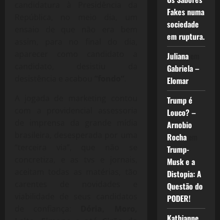
candidatura à Presidência da
Fakes numa
República, no meio dia, um
sociedade
ensaio de que não era bem
em ruptura.
assim, para no final do dia,
aparecer como candidato a
Juliana
em
candidato, desistiu da
Gabriela –
desistência e acabou
“fondo”
.
Elomar
A jogada de marketing contou
Trump é
com a providencial assessoria
Louco? –
de imprensa da grande mídia
Arnobio
brasileira, desesperada por uma
Rocha
em
“terceira via”, que não se
Trump-
concretiza, e as tvs e jornais,
Musk e a
aceitam todas as matérias, tão
Distopia: A
carentes de novidades e
Questão do
viabilidade de seus candidatos
PODER!
de confiança:
Dória, Moro,
Kathianne