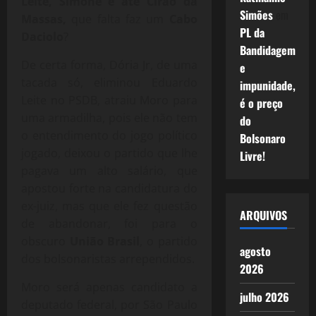
Leite, Simone e até Cirão da
Simões
em
Massas,
que falta faz um
Cabo
PL da
Daciolo
?
Bandidagem
De certa forma, Dória Jr, de uma
e
tacada só, eliminou Eduardo
impunidade,
Leite no PSDB, atraiu Moro para
é o preço
uma armadilha, pois ele não tem
do
o entendimento do jogo político
Bolsonaro
jogado, deixou o partido que lhe
Livre!
pagava um alto salário, que
apostou forte na candidatura do
ex-juiz, mas que ele fez questão
ARQUIVOS
de abandonar, foi para o
obscuro
União Brasil
, o partido
agosto
dos bolsonaristas arrependidos.
2026
Moro será apenas candidato a
julho 2026
deputado federal, por São Paulo