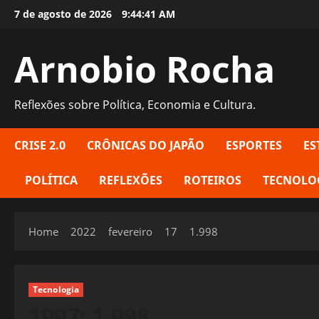
Skip
7 de agosto de 2026
9:44:42 AM
to
content
Arnobio Rocha
Reflexões sobre Política, Economia e Cultura.
CRISE 2.0
CRÔNICAS DO JAPÃO
ESPORTES
ES
POLÍTICA
REFLEXÕES
ROTEIROS
TECNOLO
Home
2022
fevereiro
17
1.998
Tecnologia
1997: 1.998