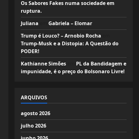
Os Sabores Fakes numa sociedade em
ruptura.
Juliana
em
Gabriela – Elomar
Trump é Louco? – Arnobio Rocha
em
Trump-Musk e a Distopia: A Questão do
PODER!
Kathianne Simões
em
PL da Bandidagem e
impunidade, é o preço do Bolsonaro Livre!
ARQUIVOS
agosto 2026
julho 2026
junho 2026