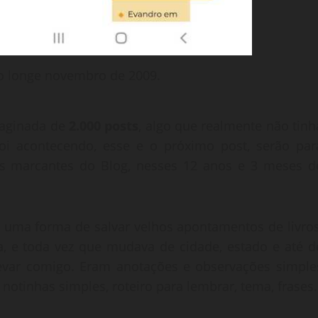
o longe novembro de 2009.
maginada de
2.000 posts
, algo que realmente não tinh
foi acontecendo, esse e o próximo post, serão par
is marcantes do Blog, nesses 12 anos e 3 meses d
a uma forma de salvar velhos apontamentos de livros
, e toda vez que mudava de cidade, estado e até d
var comigo. Eram anotações e observações simple
 notinhas simples, roteiro para lembrar, tema, frases.