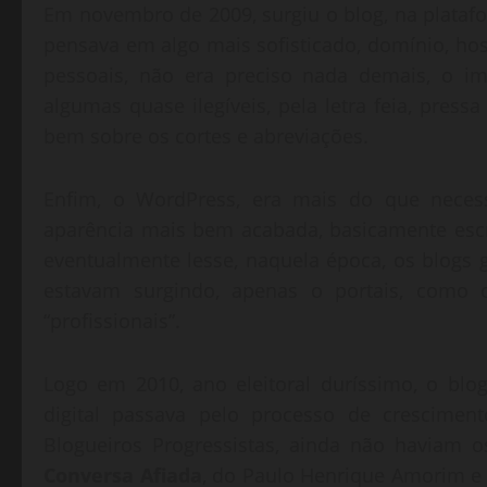
Em novembro de 2009, surgiu o blog, na platafo
pensava em algo mais sofisticado, domínio, hos
pessoais, não era preciso nada demais, o im
algumas quase ilegíveis, pela letra feia, pre
bem sobre os cortes e abreviações.
Enfim, o WordPress, era mais do que neces
aparência mais bem acabada, basicamente escre
eventualmente lesse, naquela época, os blogs g
estavam surgindo, apenas o portais, como 
“profissionais”.
Logo em 2010, ano eleitoral duríssimo, o blo
digital passava pelo processo de cresciment
Blogueiros Progressistas, ainda não haviam 
Conversa Afiada
, do Paulo Henrique Amorim 