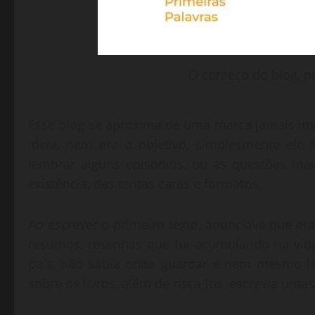
O começo do blog, n
Esse blog se aproxima de uma marca jamais i
ideia, nem era o objetivo, simplesmente ele 
lembrar alguns episódios, ou as questões ma
existência, das tantas caras e formatos.
Ao escrever o primeiro texto, anunciava que er
resumos, resenhas que fui acumulando na vida
pais, não sabia onde guardar e nem mesmo le
sobre os livros, além de riscá-los, escrevia umas