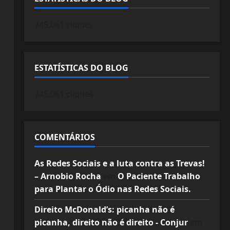
745.061 cliques
ESTATÍSTICAS DO BLOG
745.061 cliques
COMENTÁRIOS
As Redes Sociais e a luta contra as Trevas!
– Arnobio Rocha
em
O Paciente Trabalho
para Plantar o Ódio nas Redes Sociais.
Direito McDonald’s: picanha não é
picanha, direito não é direito - Conjur
em