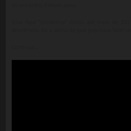
do encontro, tinham peso.
Essa fase “romântica” durou até maio de 201
WordPress, foi o alerta de que precisava fazer 
Continua…