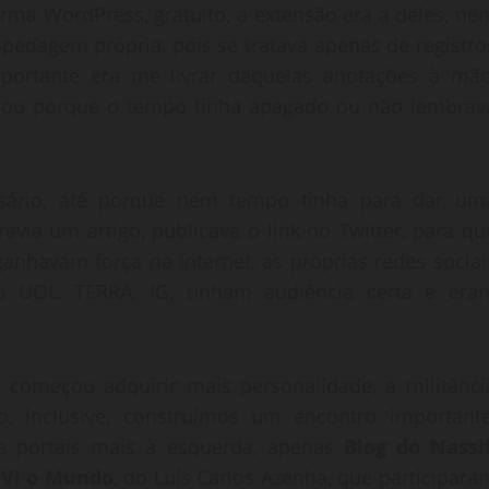
rma WordPress, gratuito, a extensão era a deles, ne
pedagem própria, pois se tratava apenas de registro
portante era me livrar daquelas anotações à mão
ssa ou porque o tempo tinha apagado ou não lembrav
sário, até porque nem tempo tinha para dar um
via um artigo, publicava o link no Twitter, para qu
anhavam força na internet, as próprias redes sociai
o UOL, TERRA, IG, tinham audiência certa e era
g começou adquirir mais personalidade, a militânci
o, inclusive, construímos um encontro importante
os portais mais à esquerda, apenas
Blog do Nassi
e
Vi o Mundo
, do Luís Carlos Azenha, que participara