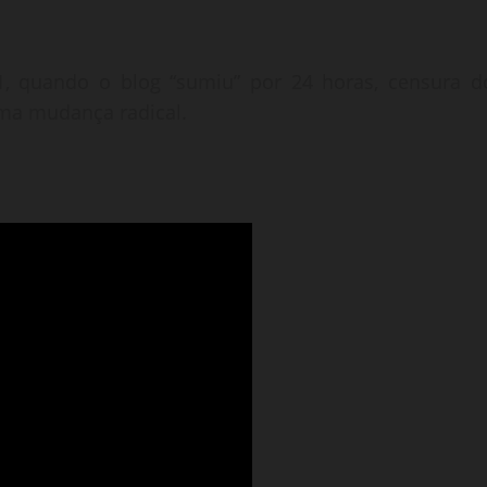
1, quando o blog “sumiu” por 24 horas, censura d
uma mudança radical.