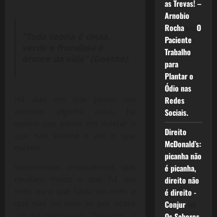
as Trevas! –
Arnobio
Rocha
em
O
“Toda teoria é cinza,
Paciente
verde e frondosa é
Trabalho
árvore da vida” (Goethe)
para
Plantar o
Ódio nas
Há dias em que penso em
Redes
escrever alguma coisa, há
Sociais.
outros que penso em deletar o
Direito
que não escrevi e até o que
McDonald’s:
escrevi.
picanha não
Sentimentos ambivalentes, que
é picanha,
revelam muito o que há em
direito não
mim, ou o que havia em mim, e
é direito -
que não sei mais se por acaso
Conjur
em
um dia retomaram. Destarte, a
Os Sabores