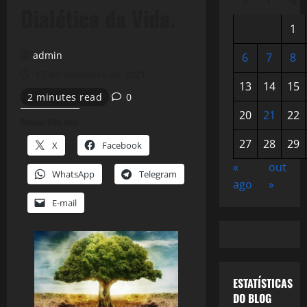
Dialética da Vida.
1
admin
6
7
8
17 de setembro de 2021
13
14
15
2 minutes read
0
20
21
22
Compartilhe isso:
27
28
29
X
Facebook
«
out
WhatsApp
Telegram
ago
»
E-mail
ESTATÍSTICAS
DO BLOG