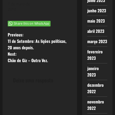
julho 2023
7 de maio de
2013
junho 2023
maio 2023
Share this on WhatsApp
abril 2023
P
Previous:
11 de Setembro: As lições políticas,
março 2023
o
20 anos depois.
fevereiro
Next:
s
2023
Chão de Giz – Outra Vez.
t
janeiro
2023
n
Deixe uma resposta
dezembro
a
2022
v
novembro
2022
i