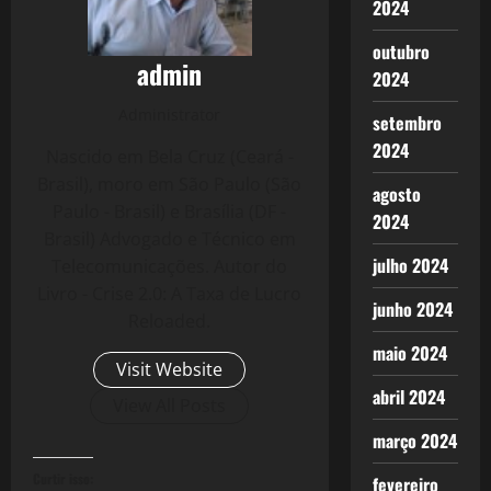
2024
outubro
admin
2024
Administrator
setembro
2024
Nascido em Bela Cruz (Ceará -
Brasil), moro em São Paulo (São
agosto
Paulo - Brasil) e Brasília (DF -
2024
Brasil) Advogado e Técnico em
julho 2024
Telecomunicações. Autor do
Livro - Crise 2.0: A Taxa de Lucro
junho 2024
Reloaded.
maio 2024
Visit Website
abril 2024
View All Posts
março 2024
Curtir isso:
fevereiro