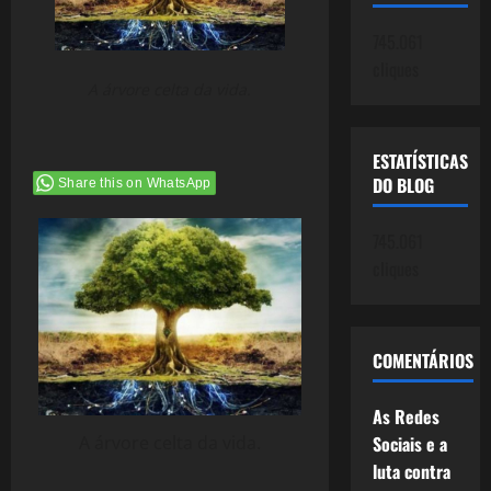
745.061
cliques
A árvore celta da vida.
ESTATÍSTICAS
DO BLOG
Share this on WhatsApp
745.061
cliques
COMENTÁRIOS
As Redes
Sociais e a
A árvore celta da vida.
luta contra