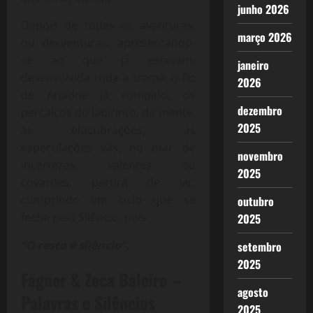
junho 2026
Depois de todas as aventuras,
março 2026
ou desventuras, apresentando-
se ao que já estavam,
janeiro
desenvolvida toda a trama, o fio
2026
de Ariadne já rompido, os
dezembro
percalços do labirinto, da mente,
2025
as elucubrações, as
especulações vãs, no mar de
novembro
incertezas, valentes ou
2025
covardes, partirá de vir,
cumprindo um ciclo que se
outubro
fecha pelo Silêncio, pois
2025
“O resto é silêncio”.
setembro
2025
Fagner & Zeca Baleiro –
agosto
Palavras e Silêncios
2025