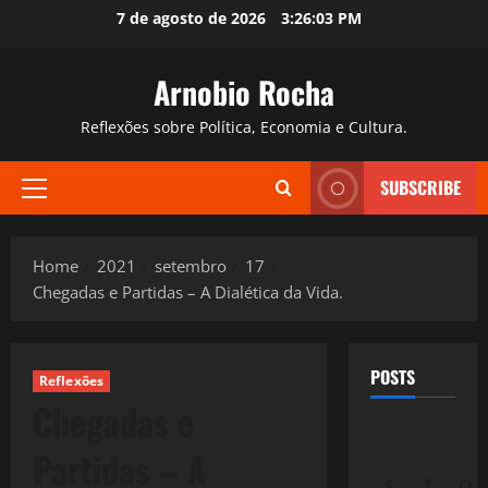
Skip
7 de agosto de 2026
3:26:04 PM
to
content
Arnobio Rocha
Reflexões sobre Política, Economia e Cultura.
SUBSCRIBE
Primary
Menu
Home
2021
setembro
17
Chegadas e Partidas – A Dialética da Vida.
POSTS
Reflexões
Chegadas e
Partidas – A
S
T
Q