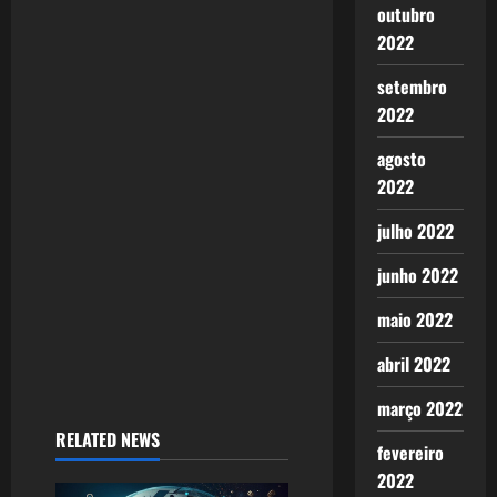
outubro
g
2022
a
setembro
2022
t
agosto
i
2022
o
julho 2022
n
junho 2022
maio 2022
abril 2022
março 2022
RELATED NEWS
fevereiro
2022