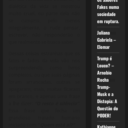
dialética da vida se mostrou
Fakes numa
muito cruel, ou parte dela não
sociedade
se cumpriu, pelo menos
em ruptura.
integralmente, o rude pensar,
Juliana
em
escrever, não responderão o
Gabriela –
que realmente se busca saber.
Elomar
Dessas coisas estranhas que os
Trump é
fatos e fados da vida vão nos
Louco? –
surpreendendo, como livros
Arnobio
completos, ou que suas páginas
Rocha
em
foram arrancadas, outras se
Trump-
apagaram, mais, muitas ficaram
Musk e a
em branco, e apenas uma frase
Distopia: A
a lhe dizer:
“O resto é silêncio”
.
Questão do
Essa frase que fecha um
PODER!
grandioso tratado humano
iniciado com: “
Quem está aí?”
Kathianne