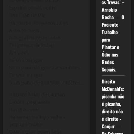
Eu desço dessa solidão
as Trevas! –
Espalho coisas sobre
Arnobio
Um Chão de Giz
Rocha
em
O
Há meros devaneios tolos
Paciente
A me torturar
Trabalho
Fotografias recortadas
para
Em jornais de folhas
Plantar o
Amiúde!
Ódio nas
Eu vou te jogar
Redes
Num pano de guardar confetes
Sociais.
Eu vou te jogar
Direito
Num pano de guardar confetes…
McDonald’s:
Disparo balas de canhão
picanha não
É inútil, pois existe
é picanha,
Um grão-vizir
direito não
Há tantas violetas velhas
é direito -
Sem um colibri
Conjur
em
Queria usar quem sabe
Os Sabores