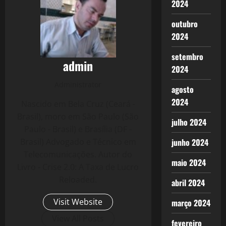
2024
outubro
2024
setembro
admin
2024
Administrator
agosto
2024
Nascido em Bela Cruz (Ceará -
Brasil), moro em São Paulo (São
julho 2024
Paulo - Brasil) e Brasília (DF -
junho 2024
Brasil) Advogado e Técnico em
Telecomunicações. Autor do
maio 2024
Livro - Crise 2.0: A Taxa de Lucro
Reloaded.
abril 2024
Visit Website
março 2024
View All Posts
fevereiro