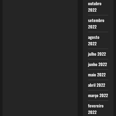
outubro
v
2022
i
setembro
2022
g
agosto
a
2022
t
julho 2022
i
junho 2022
o
maio 2022
n
abril 2022
março 2022
fevereiro
2022