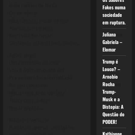
Uma camisa de força
Fakes numa
Ou de vênus
sociedade
Mas não vou gozar de nós
em ruptura.
Apenas um cigarro
Juliana
em
Nem vou lhe beijar
Gabriela –
Gastando assim o meu batom…
Elomar
Agora pego
Trump é
Um caminhão na lona
Louco? –
Vou a nocaute outra vez
Arnobio
Pra sempre fui acorrentado
Rocha
em
No seu calcanhar
Trump-
Meus vinte anos de “boy”
Musk e a
That’s over, baby!
Distopia: A
Freud explica…
Questão do
Não vou me sujar
PODER!
Fumando apenas um cigarro
Kathianne
Nem vou lhe beijar