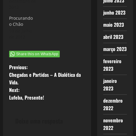
julho 2023
dezembro de
2012
junho 2023
Procurando
maio 2023
o Chão
10 de julho
abril 2023
de 2012
março 2023
Share this on WhatsApp
fevereiro
P
Previous:
2023
Chegadas e Partidas – A Dialética da
o
janeiro
Vida.
2023
Next:
s
Lufeba, Presente!
dezembro
t
2022
n
Deixe uma resposta
novembro
2022
a