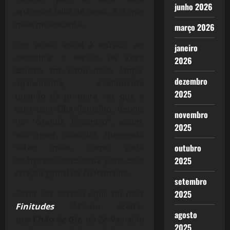
junho 2026
aparente falta de nexo, é o que
mais me encanta.
março 2026
Por acaso voltei à música, ao
janeiro
descobrir a versão de Zeca
2026
Baleiro, me soou nova, limpa,
dezembro
apaixonante, exatamente
2025
quando da primeira vez que a
ouvi com Elba Ramalho, depois
novembro
no “Grande Encontro”, assim,
2025
vou rever, ouvindo, querendo
saber mais, como cada
outubro
intérprete acrescenta para essa
2025
criação genial de Zé Ramalho.
setembro
Certa vez escrevi aqui, no post
2025
Finitudes
:”
Como aceitar
agosto
que
Chão de Giz,
do Zé Ramalho
2025