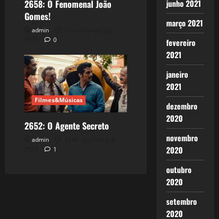
junho 2021
2658: O Fenomenal João
Gomes!
março 2021
admin
7 de dezembro de
2025
0
fevereiro
2021
janeiro
2021
Filmes&Músicas
dezembro
2020
2652: O Agente Secreto
novembro
admin
12 de novembro de
2020
2025
1
outubro
2020
setembro
2020