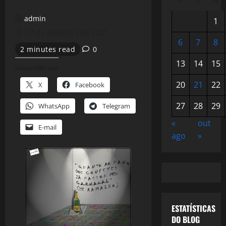
admin
1
17 de setembro de 2021
6
7
8
2 minutes read
0
13
14
15
Compartilhe isso:
20
21
22
X
Facebook
27
28
29
WhatsApp
Telegram
«
out
E-mail
ago
»
ESTATÍSTICAS
DO BLOG