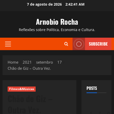
Skip
7 de agosto de 2026
2:42:42 AM
to
content
Arnobio Rocha
Reflexões sobre Política, Economia e Cultura.
SUBSCRIBE
Primary
Menu
Home
2021
setembro
17
Chão de Giz – Outra Vez.
POSTS
Filmes&Músicas
Chão de Giz –
Outra Vez.
S
T
Q