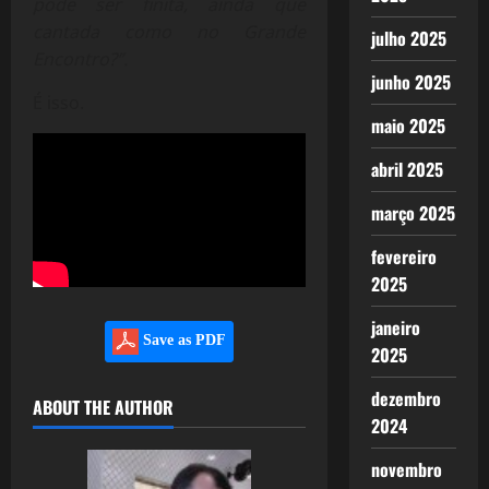
pode ser finita, ainda que
cantada como no Grande
julho 2025
Encontro?”.
junho 2025
É isso.
maio 2025
abril 2025
março 2025
fevereiro
2025
janeiro
Save as PDF
2025
dezembro
ABOUT THE AUTHOR
2024
novembro