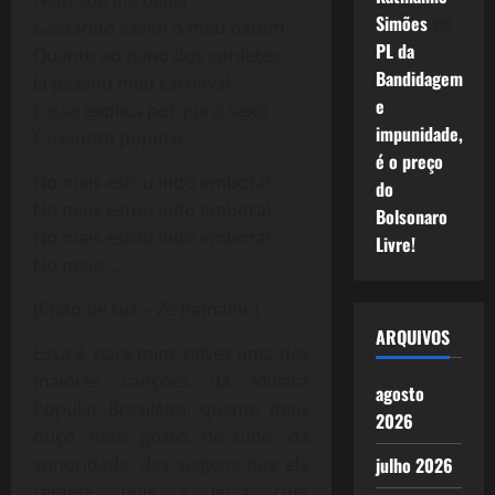
Simões
em
Gastando assim o meu batom
PL da
Quanto ao pano dos confetes
Bandidagem
Já passou meu carnaval
e
E isso explica porque o sexo
impunidade,
É assunto popular…
é o preço
No mais estou indo embora!
do
No mais estou indo embora!
Bolsonaro
No mais estou indo embora!
Livre!
No mais!…
(Chão de Giz – Zé Ramalho)
ARQUIVOS
Essa é, para mim, talvez uma das
maiores canções da Música
agosto
Popular Brasileira, quanto mais
2026
ouço, mais gosto, de tudo, da
sonoridade, das viagens que ela
julho 2026
remete, pois a letra com