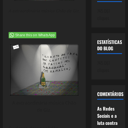
745.061
A extraordinária música Chão de Giz.
cliques
Share this on WhatsApp
ESTATÍSTICAS
DO BLOG
745.061
cliques
COMENTÁRIOS
A extraordinária música Chão
As Redes
de Giz.
Sociais e a
luta contra