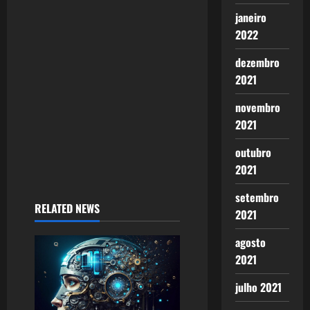
a
janeiro
t
2022
i
dezembro
2021
o
novembro
n
2021
outubro
2021
setembro
RELATED NEWS
2021
agosto
2021
julho 2021