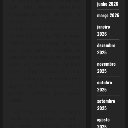
junho 2026
que não tenho nenhuma
preocupação em carregar a
março 2026
verdade e a certeza, de que
janeiro
detenha o conhecimento e que a
2026
razão esteja comigo. Nesse bojo,
nem me lembro mais de que,
dezembro
por longo tempo, mudaria as
2025
pessoas, que elas iriam pensar
novembro
como eu, nada disso, aprendi
2025
que a melhor mudança é mudar
a si mesmo, eventualmente
outubro
alguém terá ideias comuns e
2025
juntos lutaremos por essas
ideais.
setembro
2025
É parte de minhas reflexões
combater as minhas vaidades,
agosto
as minhas pinimbas contra
2025