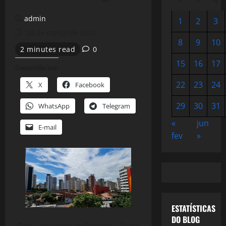
admin
1
2
3
28 de março de 2021
8
9
10
2 minutes read
0
15
16
17
Compartilhe isso:
22
23
24
X
Facebook
29
30
31
WhatsApp
Telegram
«
jun
E-mail
fev
»
ESTATÍSTICAS
DO BLOG
O céu azul lindo de Fortaleza, Ceará.