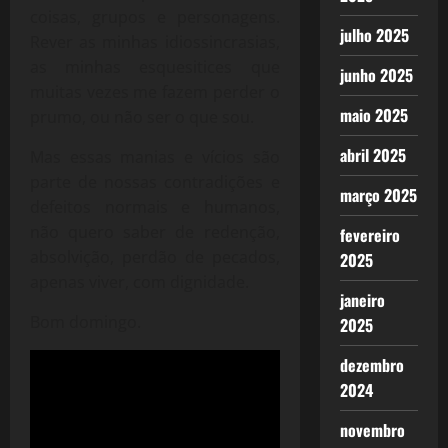
coisas, grupos e personagens.
julho 2025
Rever as minhas idiossincrasias,
as minhas esquesitices que
junho 2025
muitas vezes me fazem perder o
maio 2025
prumo, ou não ser o que sou.
abril 2025
Mas essas manias e vícios são
parte de nossas contradições e
março 2025
defeitos normais e humanos,
não quero saber de redenção,
fevereiro
absolvição, perdão de pecados,
2025
apenas viver, com dignidade.
janeiro
Bom domingo.
2025
dezembro
2024
novembro