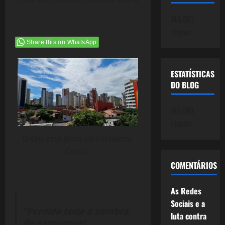
745.061
cliques
Share this on WhatsApp
ESTATÍSTICAS
DO BLOG
745.061
cliques
O céu azul lindo de Fortaleza,
Ceará.
COMENTÁRIOS
As Redes
Sociais e a
“Perdida toda a sombra
luta contra
de esperança!