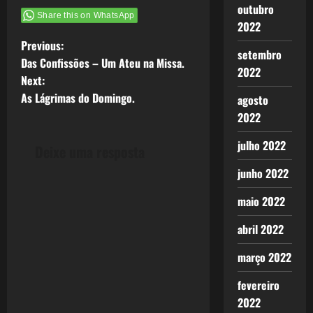
outubro
Share this on WhatsApp
2022
P
Previous:
setembro
Das Confissões – Um Ateu na Missa.
2022
o
Next:
As Lágrimas do Domingo.
agosto
s
2022
t
julho 2022
Deixe uma resposta
n
junho 2022
a
maio 2022
v
abril 2022
i
março 2022
g
fevereiro
2022