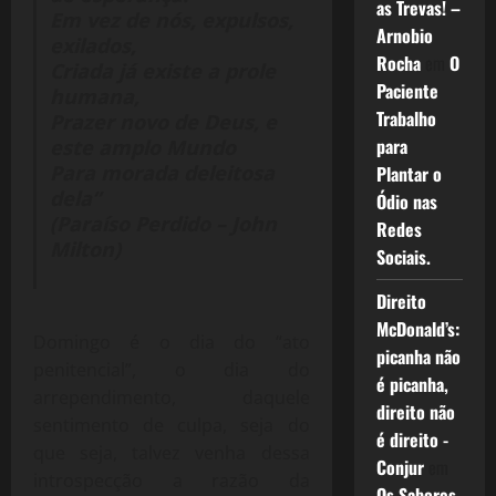
as Trevas! –
Em vez de nós, expulsos,
Arnobio
exilados,
Rocha
em
O
Criada já existe a prole
Paciente
humana,
Trabalho
Prazer novo de Deus, e
para
este amplo Mundo
Para morada deleitosa
Plantar o
dela”
Ódio nas
(Paraíso Perdido – John
Redes
Milton)
Sociais.
Direito
McDonald’s:
Domingo é o dia do “ato
picanha não
penitencial”, o dia do
é picanha,
arrependimento, daquele
direito não
sentimento de culpa, seja do
é direito -
que seja, talvez venha dessa
Conjur
em
introspecção a razão da
Os Sabores