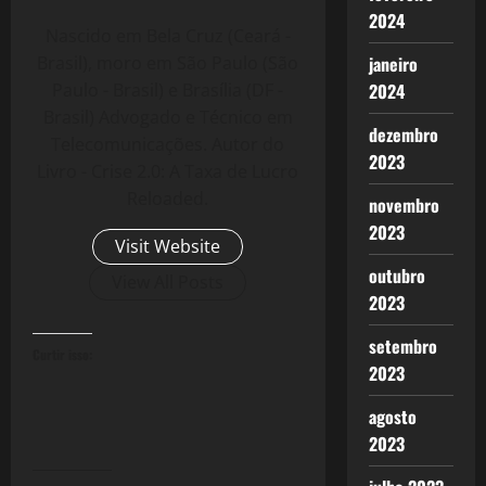
2024
Nascido em Bela Cruz (Ceará -
janeiro
Brasil), moro em São Paulo (São
2024
Paulo - Brasil) e Brasília (DF -
Brasil) Advogado e Técnico em
dezembro
Telecomunicações. Autor do
2023
Livro - Crise 2.0: A Taxa de Lucro
Reloaded.
novembro
2023
Visit Website
outubro
View All Posts
2023
setembro
Curtir isso:
2023
agosto
2023