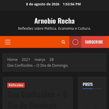
Skip
8 de agosto de 2026
1:53:57 PM
to
content
Arnobio Rocha
Reflexões sobre Política, Economia e Cultura.
SUBSCRIBE
Primary
Menu
Home
2021
março
28
Das Confissões – O Dia de Domingo.
POSTS
Reflexões
Das Confissões – O
Dia de Domingo.
S
T
Q