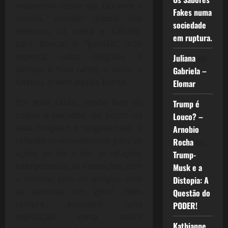
melancolia desse dia, Durante a
Fakes numa
manhã, acordar depois dos
sociedade
excessos da sexta e sábado,
em ruptura.
para buscar o “perdão” (não
importa, culto, religião), o
Juliana
em
almoço é mais tarde, a sesta, o
Gabriela –
futebol, aí vem aquele banzo.
Elomar
Por essa razão, sendo livre de
Trump é
culpas e pecados, do ponto de
Louco? –
vista religioso e religiosidade, a
Arnobio
reflexão invariavelmente para as
Rocha
em
ações do dia a dia, as relações
Trump-
interpessoais, as interações com
Musk e a
o mundo, com os amigos, com
Distopia: A
as pessoas em geral. Nem
Questão do
sempre encontro uma
PODER!
explicação certa sobre
Kathianne