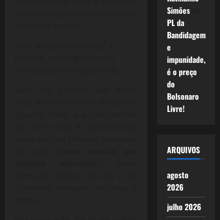
determinados fatos e situações
Simões
em
complexas que enveredamos na
PL da
semana e na vida.
Bandidagem
Nem sempre o “balanço” é
e
positivo, mas seguimos em
impunidade,
frente, sabe-se lá para onde.
é o preço
do
Cada vez percebo que estou
Bolsonaro
mais forte e firme na defesa de
Livre!
algumas teses que são centrais
na minha vida e sobrevivência,
entre elas, os Direitos Humanos
ARQUIVOS
(Eu sou
“
desse pessoal dos
Direitos Humanos
“
) como
agosto
forma de defesa da vida e da
2026
dignidade humana, inclusive a
minha.
julho 2026
Por outra mão, faz muito tempo