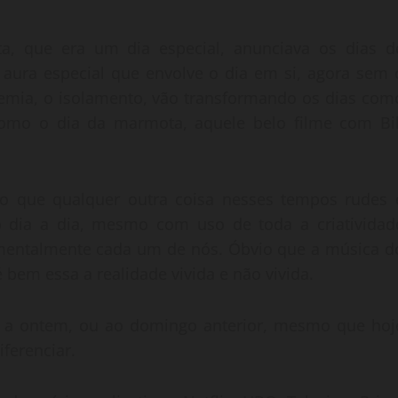
a, que era um dia especial, anunciava os dias d
aura especial que envolve o dia em si, agora sem 
demia, o isolamento, vão transformando os dias com
mo o dia da marmota, aquele belo filme com Bil
 do que qualquer outra coisa nesses tempos rudes 
 o dia a dia, mesmo com uso de toda a criatividad
 mentalmente cada um de nós. Óbvio que a música d
bem essa a realidade vivida e não vivida.
al a ontem, ou ao domingo anterior, mesmo que hoj
ferenciar.