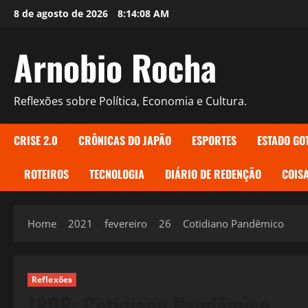
Skip
8 de agosto de 2026
8:14:09 AM
to
content
Arnobio Rocha
Reflexões sobre Política, Economia e Cultura.
CRISE 2.0
CRÔNICAS DO JAPÃO
ESPORTES
ESTADO GO
ROTEIROS
TECNOLOGIA
DIÁRIO DE REDENÇÃO
COISA
Home
2021
fevereiro
26
Cotidiano Pandêmico
Reflexões
1808: Cotidiano Pandêmico