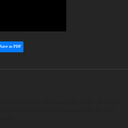
Save as PDF
Brasil), moro em São Paulo (São Paulo - Brasil) e
o e Técnico em Telecomunicações. Autor do Livro -
oaded.