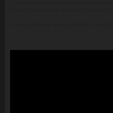
E as famigeradas lives? A pior das invenções 
minutos, começa a dar desespero, é um horror.
É sexta, poderia ser terça, ou sábado, não faz d