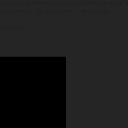
desse tempo pandêmico, que troço CHATO, acima de 3
 É a coisa que não deixará nenhuma saudade.
iferença mais.