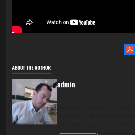
ABOUT THE AUTHOR
admin
Administrator
Nascido em Bela Cruz (Ceará - 
Brasília (DF - Brasil) Advogad
Crise 2.0: A Taxa de Lucro Rel