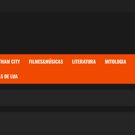
THAM CITY
FILMES&MÚSICAS
LITERATURA
MITOLOGIA
S DE LUA