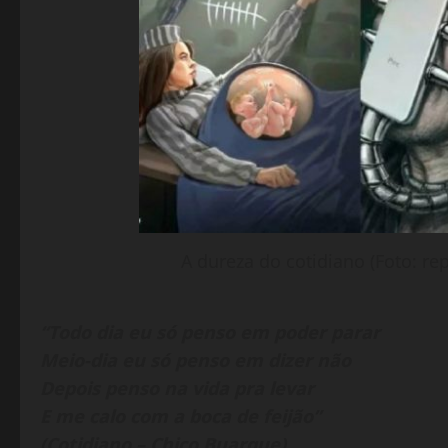
A dureza do cotidiano (Foto: r
“Todo dia eu só penso em poder parar
Meio-dia eu só penso em dizer não
Depois penso na vida pra levar
E me calo com a boca de feijão”
(Cotidiano – Chico Buarque)