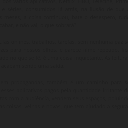
os vários aplicativos, Netflix, HBO, Telecine, Prim
 e séries, consumidos lá atrás, na ilusão de que 
s meses, a coisa continuou, bate o desespero, tud
cabar, e não vai, o que sobrará?
ulas onlines, trabalhos, tarefas, sem nenhuma paz s
zes para nossos olhos, e parece filme repetido, fic
ade no que se lê, é uma coisa inquietante. As leitura
o acabam sendo uma saída.
rimem propagandas, também é um caminho para s
esses aplicativos pagos pela quantidade irritante d
eitas com a audiência, vendem seus espaços, poluind
as coisas, velhas e novas, que tem ajudado a segura