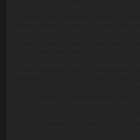
Por muitos anos, publicava a música da sext
descanso do fim de seman, em geral, além da 
mesmo brilho e vontade, as restrições da pan
se fossem sempre o mesmo, algo parecido co
Murray e Andie Macdowell.
A rotina repetitiva é algo que estressa mais
desesperadores. A impossibilidade de variar
possível, vai minando suas forças e cansando
Chico, Cotidiano, vem imediatamente à mente, é 
Tenta-se de tudo, mas parece que hoje é igu
seja sexta e sábado seja sábado, não há como di