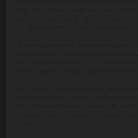
Quando você vai mudando os canais de filmes, d
Vídeo, não tem mais nada que preste, filmes
pandemia duraria uns 40 dias, no máximo trê
visto, alguns revistos. E se essa pandemia não a
A leitura num ambiente de entradas e saídas, a
torna torturante, a mesma página volta três ve
difícil obter prazer e entrar com mais profundid
mais secundárias que não exigem concentraçã
Ouvir músicas, nesses aplicativos que sup
abstrair da realidade, somos empurrados para 
anúncios nas plataformas gratuitas, não satisf
o ambiente e torna insuportável. Descobri muit
a onda.