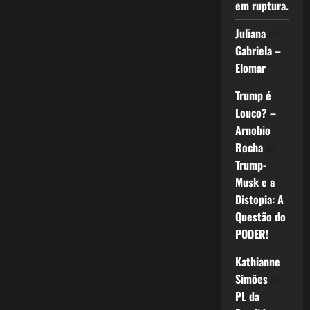
em ruptura.
Juliana
em
Gabriela –
Elomar
Trump é
Louco? –
Arnobio
Rocha
em
Trump-
Musk e a
Distopia: A
Questão do
PODER!
Kathianne
Simões
em
PL da