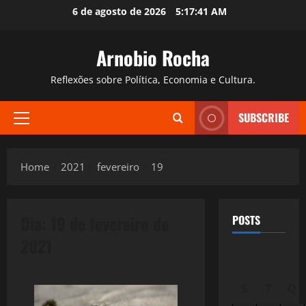
Skip
6 de agosto de 2026
5:17:42 AM
to
content
Arnobio Rocha
Reflexões sobre Política, Economia e Cultura.
SUBSCRIBE
Primary
Menu
Home
2021
fevereiro
19
Dia:
19 de fevereiro de
POSTS
2021
S
T
Q