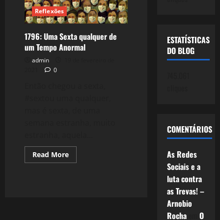
sobre
o
Reflexões
….Passado!
1796: Uma Sexta qualquer de
ESTATÍSTICAS
um Tempo Anormal
DO BLOG
admin
19 de fevereiro de
2021
0
745.061
Então chegou a sexta,
cliques
#sextou uma qualquer,
mas é sexta, de uma
semana estranha, muito
COMENTÁRIOS
estranha, aquela...
As Redes
Read
Read More
more
Sociais e a
about
1796:
luta contra
Uma
Sexta
as Trevas! –
qualquer
de
Arnobio
um
Rocha
em
O
Tempo