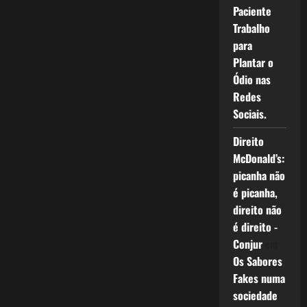
Anormal
Paciente
Trabalho
para
Plantar o
Ódio nas
Redes
Sociais.
Direito
McDonald’s:
picanha não
é picanha,
direito não
é direito -
Conjur
em
Os Sabores
Fakes numa
sociedade