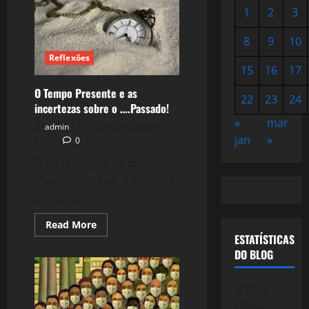
1
2
3
8
9
10
Reflexões
15
16
17
O Tempo Presente e as
22
23
24
incertezas sobre o ….Passado!
«
mar
admin
19 de fevereiro de
jan
»
2021
0
“I think I might be sinkin’
Throw me a line, if I reach it
in time Meet...
Read
Read More
more
ESTATÍSTICAS
about
O
DO BLOG
Tempo
Presente
e
745.061
as
incertezas
cliques