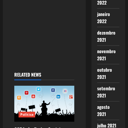
2022
i
janeiro
o
2022
n
dezembro
2021
novembro
2021
outubro
RELATED NEWS
2021
setembro
2021
agosto
2021
Política
julho 2021