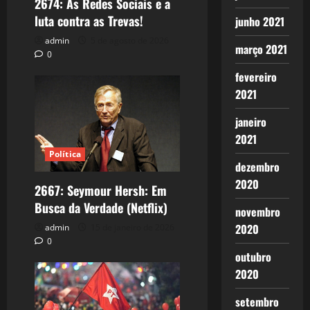
2674: As Redes Sociais e a
luta contra as Trevas!
junho 2021
admin
5 de agosto de 2026
março 2021
0
fevereiro
2021
janeiro
2021
Política
dezembro
2020
2667: Seymour Hersh: Em
Busca da Verdade (Netflix)
novembro
2020
admin
15 de janeiro de 2026
0
outubro
2020
setembro