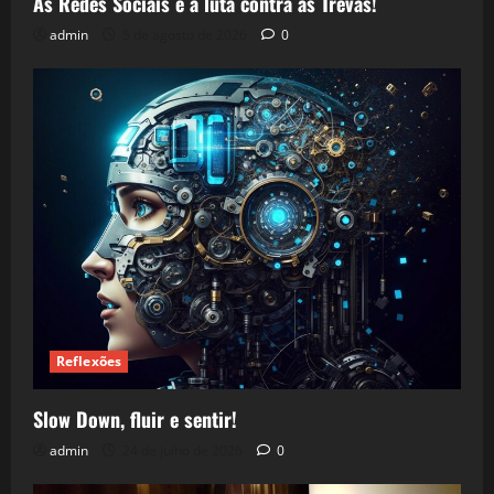
As Redes Sociais e a luta contra as Trevas!
admin
5 de agosto de 2026
0
Reflexões
Slow Down, fluir e sentir!
admin
24 de julho de 2026
0