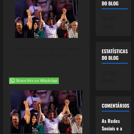
DO BLOG
745.061
cliques
Esperança, teu nome é Haddade,
ESTATÍSTICAS
sobrenome, Manuela.
DO BLOG
745.061
cliques
Share this on WhatsApp
COMENTÁRIOS
As Redes
Sociais e a