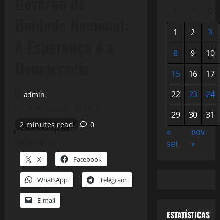
Governo de
S
T
Q
Unidade Nacional:
1
2
3
A Esperança é a
8
9
10
Democracia
15
16
17
22
23
24
admin
24 de outubro de 2018
29
30
31
2 minutes read
0
«
nov
Compartilhe isso:
set
»
X
Facebook
WhatsApp
Telegram
E-mail
ESTATÍSTICAS