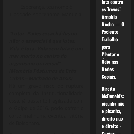
luta contra
Esperança, teu nome é
as Trevas! –
Haddade, sobrenome, Manuela.
Arnobio
Rocha
em
O
Paciente
“Lutar. Podes escachá-los ou
Trabalho
não; o essencial é que lutes.
para
Vida é luta. Vida sem luta é um
Plantar o
mar morto no centro do
Ódio nas
organismo universal”
Redes
(Memória Póstumas de Brás
Sociais.
Cubas – Machado de Assis)
Há um grave risco de ruptura
Direito
completa da institucionalidade,
McDonald’s:
essa, já bastante fragilizada com
picanha não
o Golpe de 2016, pode sofrer o
é picanha,
corte final numa eventual vitória
direito não
de Bolsonaro.
é direito -
Conjur
em