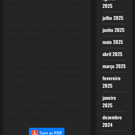
depurando as instituições,
2025
aprimorando-as e tornando-as
julho 2025
acessíveis e transparentes.
junho 2025
Governo de Unidade Nacional
pelo emprego, renda, direitos
maio 2025
sociais, trabalhistas, humanos e
a plena liberdade de
abril 2025
organização, respeito às
março 2025
mulheres, negros, à sexualidade,
respeito as diferenças regionais.
fevereiro
2025
A civilização tem que vencer a
barbárie, esse é o momento
janeiro
crítico, sem vaidades, sem vacilo,
2025
sem medo, pois a alternativa,
dezembro
são as trevas.
2024
Save as PDF