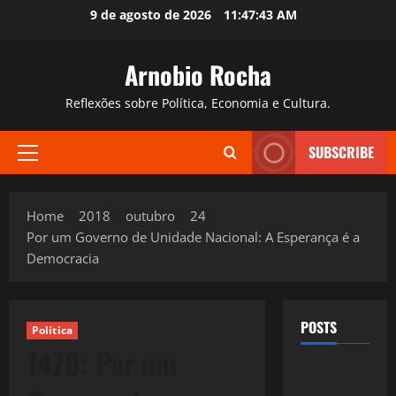
Skip
9 de agosto de 2026
11:47:44 AM
to
content
Arnobio Rocha
Reflexões sobre Política, Economia e Cultura.
SUBSCRIBE
Primary
Menu
Home
2018
outubro
24
Por um Governo de Unidade Nacional: A Esperança é a
Democracia
POSTS
Política
1470: Por um