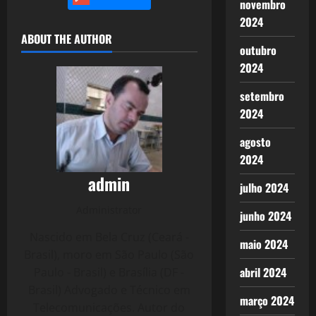
novembro
2024
ABOUT THE AUTHOR
outubro
2024
setembro
2024
agosto
2024
admin
julho 2024
Administrator
junho 2024
Nascido em Bela Cruz (Ceará -
maio 2024
Brasil), moro em São Paulo (São
abril 2024
Paulo - Brasil) e Brasília (DF -
Brasil) Advogado e Técnico em
março 2024
Telecomunicações. Autor do