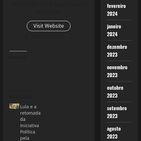
Livro - Crise 2.0: A Taxa de Lucro
fevereiro
Reloaded.
2024
Visit Website
janeiro
2024
View All Posts
dezembro
2023
Curtir isso:
novembro
2023
outubro
2023
Relacionado
Lula e a
setembro
retomada
2023
da
Iniciativa
agosto
Política
2023
pela