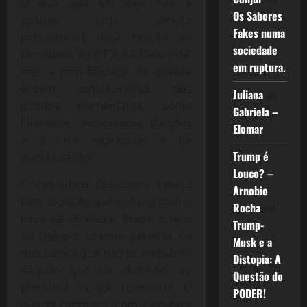
O que está em jogo não é
Os Sabores
apenas uma eleição
Fakes numa
presidencial, uma eleição do
sociedade
candidato do PT e da Esquerda,
em ruptura.
mas a possibilidade de quebra
ordem constitucional, dos
Juliana
em
direitos elementares, como
Gabriela –
liberdade, democracia, eleições
Elomar
e à livre expressão e de
Trump é
manifestação.
Louco? –
O candidato Bolsonaro deixou
Arnobio
bem explícito que voltaria com o
Rocha
em
lema da Ditadura, Brasil: Ame-o
Trump-
ou Deixe-o; usando palavras de
Musk e a
que banirá que não se enquadra
Distopia: A
naquilo que ele defende, ou
Questão do
prenderá os que resistirem. O
PODER!
que se completa, com a ameaça