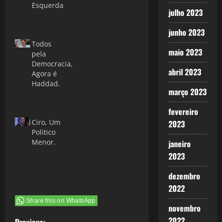
Esquerda
julho 2023
20 de janeiro
de 2022
junho 2023
Todos
maio 2023
pela
Democracia,
abril 2023
Agora é
Haddad.
março 2023
8 de outubro
de 2018
fevereiro
Ciro, Um
2023
Politico
Menor.
janeiro
14 de
2023
setembro de
2019
dezembro
2022
Share this on WhatsApp
novembro
2022
Previous: