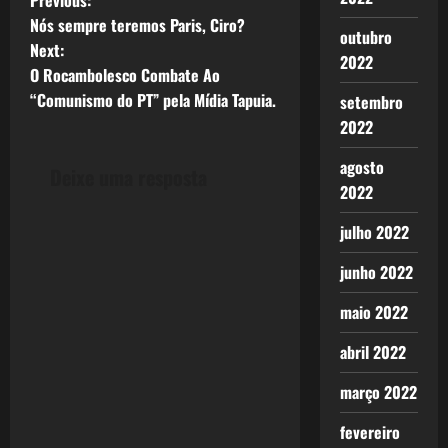
P
Nós sempre teremos Paris, Ciro?
outubro
o
Next:
2022
O Rocambolesco Combate Ao
s
“Comunismo do PT” pela Mídia Tapuia.
setembro
t
2022
n
agosto
Deixe uma resposta
2022
a
julho 2022
v
junho 2022
i
maio 2022
g
abril 2022
a
março 2022
t
fevereiro