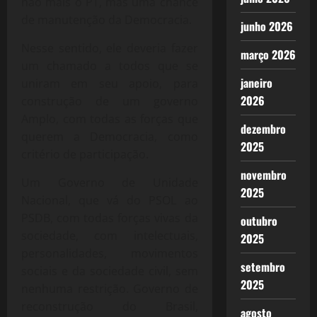
não mais o PT, mas uma chance
de manutenção da Democracia.
junho 2026
Nesse sentido, ele deveria fazer
março 2026
um chamado a todos que se
janeiro
uniram em seu apoio, para
2026
construção de um governo
Amplo, com todas as forças que
dezembro
querem a Democracia, como
2025
critério de participação.
novembro
Um Governo de Unidade
2025
Nacional, que vá do PSOL ao
PSDB, com todas forças vivas da
outubro
sociedade, com intelectuais,
2025
personalidades, movimentos
setembro
sociais e da sociedade civil, sem
2025
nenhuma restrição. Governo de
reconstrução do Brasil,
agosto