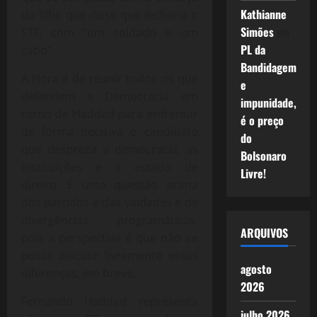
Kathianne
do filho que disse que fecharia o
Simões
em
STF, com “um soldado e um
PL da
cabo”.
Bandidagem
A Hora é de reunir todos os que
e
defendem a Democracia em
impunidade,
torno de Haddad para enfrentar
é o preço
de forma decisiva o candidato
do
que despreza a democracia, as
Bolsonaro
instituições e o estado de
Livre!
direito. É uma questão acima
dos partidos e das vaidades e de
divergências programáticas,
ARQUIVOS
pois a perspectiva é que não se
possa discutir livremente essas
agosto
diferenças, em breve.
2026
Fernando Haddad representa
julho 2026