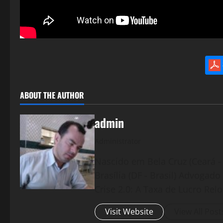
ABOUT THE AUTHOR
admin
Administrator
Nascido em Bela Cruz (Ceará - 
Brasília (DF - Brasil) Advogad
Crise 2.0: A Taxa de Lucro Rel
Visit Website
View All Post