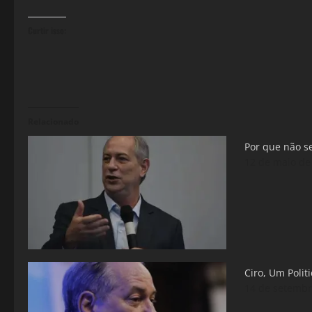
Curtir isso:
Relacionado
Por que não se
12 de maio de
Ciro, Um Polit
14 de setembr