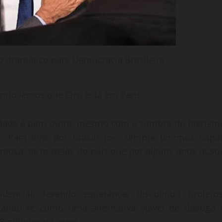
 dramático para Democracia Brasileira.
do lemos que Ciro está em Paris.
alidade é bem outra, mesmo com a sombra do fascism
. Para 99% dos brasileiros, sempre teremos Capã
eimosa, as mazelas do país que por alguns anos ouso
ncial, levando esperança, discutindo projetos
ocando-se como uma alternativa viável de diálogo 
3 milhões de votos.