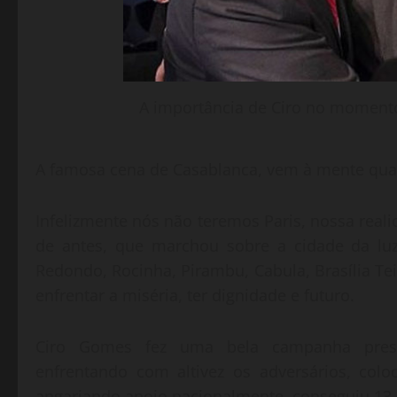
A importância de Ciro no momento
A famosa cena de Casablanca, vem à mente quan
Infelizmente nós não teremos Paris, nossa re
de antes, que marchou sobre a cidade da luz
Redondo, Rocinha, Pirambu, Cabula, Brasília T
enfrentar a miséria, ter dignidade e futuro.
Ciro Gomes fez uma bela campanha preside
enfrentando com altivez os adversários, col
angariando apoio nacionalmente, conseguiu 13,