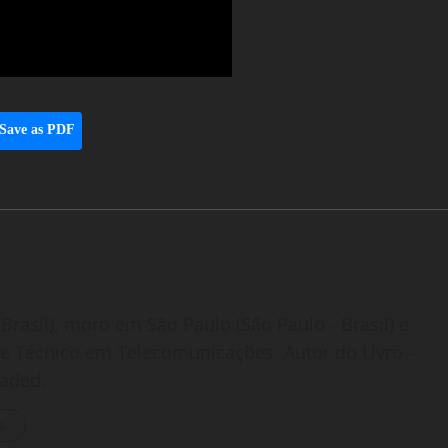
Save as PDF
Brasil), moro em São Paulo (São Paulo - Brasil) e
o e Técnico em Telecomunicações. Autor do Livro -
oaded.
s