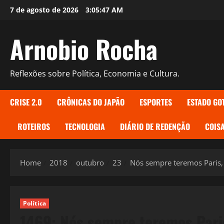
Skip
7 de agosto de 2026
3:05:48 AM
to
content
Arnobio Rocha
Reflexões sobre Política, Economia e Cultura.
CRISE 2.0
CRÔNICAS DO JAPÃO
ESPORTES
ESTADO GO
ROTEIROS
TECNOLOGIA
DIÁRIO DE REDENÇÃO
COISA
Home
2018
outubro
23
Nós sempre teremos Paris, 
Política
1469: Nós sempre teremos Paris