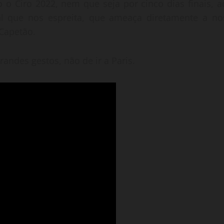
o o Ciro 2022, nem que seja por cinco dias finais, a
l que nos espreita, que ameaça diretamente a no
Capetão.
andes gestos, não de ir a Paris.