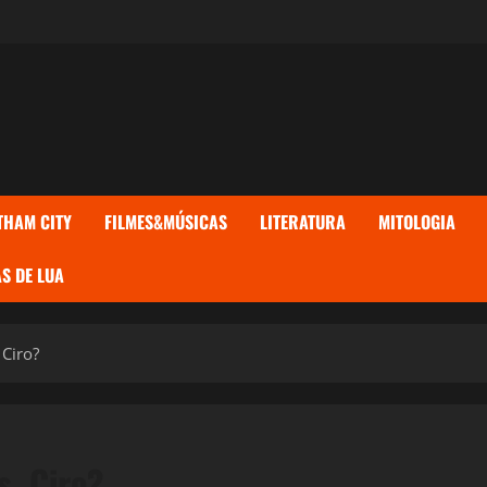
THAM CITY
FILMES&MÚSICAS
LITERATURA
MITOLOGIA
S DE LUA
Ciro?
, Ciro?