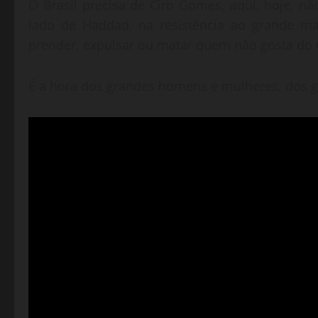
O Brasil precisa de Ciro Gomes, aqui, hoje, nã
lado de Haddad, na resistência ao grande ma
prender, expulsar ou matar quem não gosta do 
É a hora dos grandes homens e mulheres, dos gr