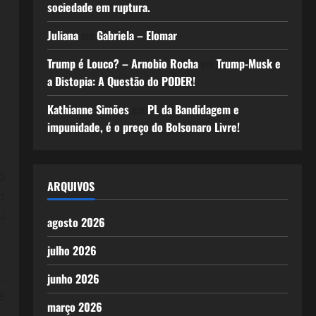
sociedade em ruptura.
Juliana
em
Gabriela – Elomar
Trump é Louco? – Arnobio Rocha
em
Trump-Musk e
a Distopia: A Questão do PODER!
Kathianne Simões
em
PL da Bandidagem e
impunidade, é o preço do Bolsonaro Livre!
o
ARQUIVOS
o
u
agosto 2026
julho 2026
,
junho 2026
e
março 2026