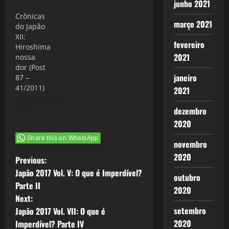
junho 2021
Crônicas
março 2021
do Japão
XII:
fevereiro
Hiroshima
2021
nossa
dor (Post
janeiro
87 –
41/2011)
2021
4 de maio de
2011
dezembro
2020
Share this on WhatsApp
novembro
2020
P
Previous:
Japão 2017 Vol. V: O que é Imperdível?
outubro
o
Parte II
2020
Next:
s
setembro
Japão 2017 Vol. VII: O que é
t
2020
Imperdível? Parte IV