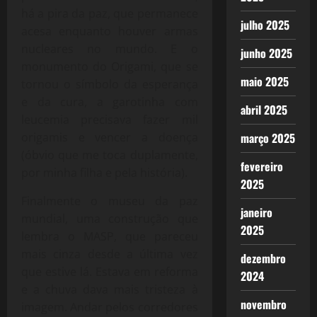
há a pira da paz, que permanece
julho 2025
acesa enquanto houver armas
nucleares no mundo. E o
junho 2025
monumento do Origami, que se
maio 2025
tornou o símbolo da esperança
e da cura, a garotinha com
abril 2025
leucemia precisava fazer mil
março 2025
origamis e vencer a doença
(óbvio que me toca duplamente,
fevereiro
por minha filha e pela história).
2025
Finalmente o museu da paz
janeiro
mundial, uma construção que
2025
lembra o MASP, que pareceu
mais cinza desde a última vez
dezembro
que estive lá. Estava em reforma
2024
e a chuva dava mais tristeza à
novembro
imagem. Andar pelos corredores