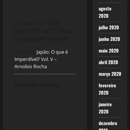
agosto
n
2020
a
1 thought on “
1396:
julho 2020
Japão 2017 Vol. VI: O que
v
é Imperdível? Parte III
”
junho 2020
i
maio 2020
Pingback:
Japão: O que é
g
Imperdível? Vol. V –
abril 2020
Arnobio Rocha
a
março 2020
t
Deixe uma resposta
fevereiro
2020
i
janeiro
o
2020
n
dezembro