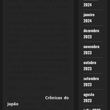
horas matou milhares de
2024
pessoas e no final de 4 meses
quase 200 mil mortos.
janeiro
2024
Assim como da vez anterior, não
fiz fotos, não falei e não tenho
dezembro
vontade de descrever com mais
2023
detalhes, acredito que esse
novembro
museu deveria ser visitado por
2023
todos que tivessem condições
de ir, para que sirva de reflexão
outubro
e que desperte o sentido de
2023
humanidade. A dor é a maior
setembro
vergonha que se sente ali.
2023
Ainda dói, até ao escrever.
agosto
Textos anteriores:
“
Crônicas do
2023
Japão
“,
sobre 1996. Aqui já