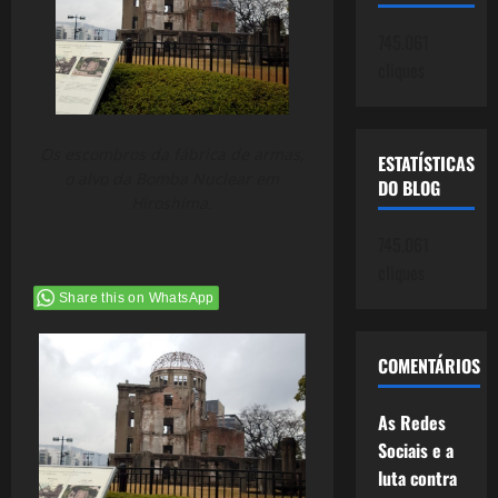
745.061
cliques
Os escombros da fábrica de armas,
ESTATÍSTICAS
o alvo da Bomba Nuclear em
DO BLOG
Hiroshima.
745.061
cliques
Share this on WhatsApp
COMENTÁRIOS
As Redes
Sociais e a
luta contra