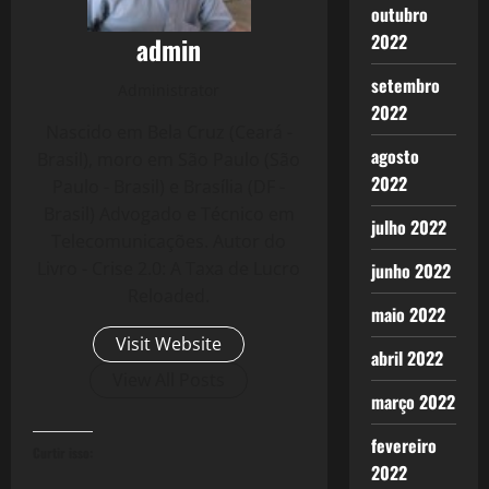
outubro
2022
admin
setembro
Administrator
2022
Nascido em Bela Cruz (Ceará -
agosto
Brasil), moro em São Paulo (São
2022
Paulo - Brasil) e Brasília (DF -
Brasil) Advogado e Técnico em
julho 2022
Telecomunicações. Autor do
Livro - Crise 2.0: A Taxa de Lucro
junho 2022
Reloaded.
maio 2022
Visit Website
abril 2022
View All Posts
março 2022
fevereiro
Curtir isso:
2022