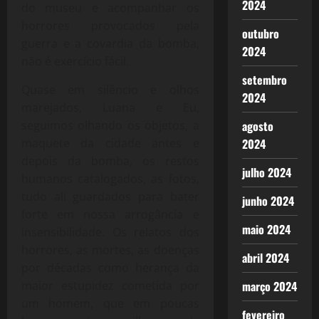
2024
do museu e acompanhar os
horrores provocados pela
outubro
guerra e a covardia da bomba,
2024
não é exercício fácil.
setembro
Quase em silêncio e olhos
2024
marejados, Luana e Eu,
agosto
seguimos olhando os objetos, a
2024
maquete da cidade antes e
depois da bomba, os restos
julho 2024
humanos catalogados, as fotos,
tudo ali guardados para bater
junho 2024
forte em nossa arrogância e
maio 2024
insensibilidade. Os relatos dos
horrores, as mortes, as doenças
abril 2024
por décadas como herança da
março 2024
maior estupidez cometida por
um homem, que em poucas
fevereiro