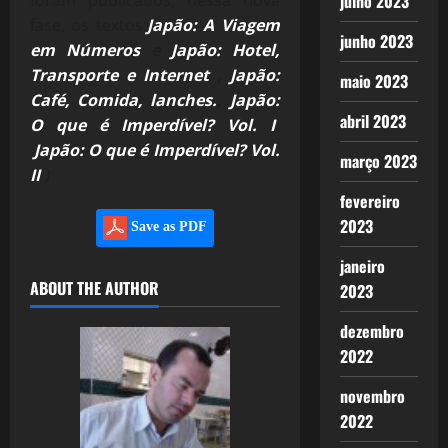
julho 2023
foram publicados, nessa nova
fase, os textos:
Japão: A Viagem
junho 2023
em Números
e
Japão: Hotel,
Transporte e Internet
,
Japão:
maio 2023
Café, Comida, lanches.
,
Japão:
abril 2023
O que é Imperdível? Vol. I
.
Japão: O que é Imperdível? Vol.
março 2023
II
)
fevereiro
2023
Save as PDF
janeiro
ABOUT THE AUTHOR
2023
dezembro
2022
novembro
2022