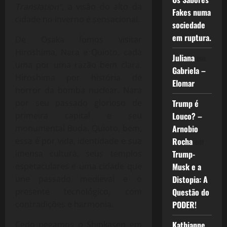
Translation”
, a visão do alto da
Fakes numa
cidade no inverno é sensacional.
sociedade
em ruptura.
De Osaka fomos visitar
Hiroshima, Nara e Quioto, cada
Juliana
em
uma por uma razão bem clara.
Gabriela –
Hiroshima por história de
Elomar
horror da bomba nuclear. Nara
Trump é
por seu passado glorioso de
Louco? –
primeira capital e seu
Arnobio
monumental Buda. Quioto, bem,
Rocha
em
essa é por vida, identidade e sua
Trump-
imensa cultura, seus templos
Musk e a
espetaculares e uma cidade que
Distopia: A
une passado medieval e o
Questão do
presente tecnológico, com
PODER!
contradições e harmonia.
Kathianne
Cedo pegamos o Shinkasen em