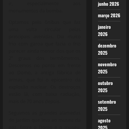
junho 2026
ir, especialmente aos
monumentos da bomba.
março 2026
Optamos pelo ônibus que faz
janeiro
uma volta circular pelas
2026
principais avenidas. Dia muito
frio com garoa que fazia o frio
dezembro
parecer ainda menor dos que os
2025
2º graus dos termômetros.
novembro
Descemos no ponto em frente
2025
ao Domo, a antiga fábrica de
armas, que foi o epicentro da
outubro
explosão nuclear. Os destroços
2025
estão lá, com baixa radiação,
setembro
mais de 70 anos depois.
2025
Seguimos as grandes alamedas
agosto
do jardim que leva ao museu da
2025
paz. Entre o Domo e o museu,