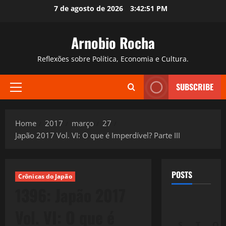
Skip
7 de agosto de 2026
3:42:52 PM
to
content
Arnobio Rocha
Reflexões sobre Política, Economia e Cultura.
SUBSCRIBE
Primary
Menu
Home
2017
março
27
Japão 2017 Vol. VI: O que é Imperdível? Parte III
POSTS
Crônicas do Japão
1396: Japão 2017
Vol. VI: O que é
S
T
Q