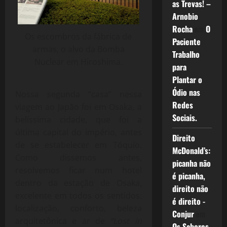
as Trevas! –
Arnobio
Rocha
em
O
Os escombros da fábrica de
Paciente
armas, o alvo da Bomba
Trabalho
Nuclear em Hiroshima.
para
Plantar o
Ódio nas
Nossa segunda “casa” nessa
Redes
viagem ao Japão foi em Osaka, a
Sociais.
belíssima cidade, que foi a
última capital do império, antes
Direito
de se estabelecer em Tóquio.
McDonald’s:
Como dissemos antes,
picanha não
resolvemos ficar num hotel
é picanha,
dentro da estação de Osaka,
direito não
excelente em todos os sentidos:
é direito -
localização, conforto, beleza
Conjur
em
arquitetônica e ar de
“Lost in
Os Sabores