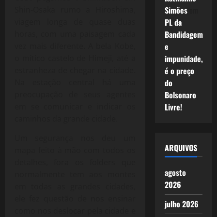
Simões
em
Shin-Osaka rumo a Hiroshima,
PL da
viagem longa de quase duas
Bandidagem
horas, com uma paisagem cada
e
vez mais diferente. A bela Kobe,
impunidade,
o mítico castelo de Himeji, até a
é o preço
estranheza de chegar na cidade.
do
Na estação central há uma
Bolsonaro
preocupação de seus agentes
Livre!
em se comunicar e indicar os
caminhos da grande cidade.
Um segurança nos deu um
ARQUIVOS
mapa feito à mão com todos os
detalhes, fora os folders que
agosto
normalmente tem aos montes
2026
em todas as grandes cidades,
ele fez questão de nos ensinar
julho 2026
como nos deslocar pela cidade e