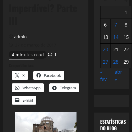
Imperdível? Parte
1
III
6
7
8
admin
13
14
15
27 de março de 2017
20
21
22
4 minutes read
1
27
28
29
Compartilhe isso:
«
abr
X
Facebook
fev
»
WhatsApp
Telegram
E-mail
ESTATÍSTICAS
DO BLOG