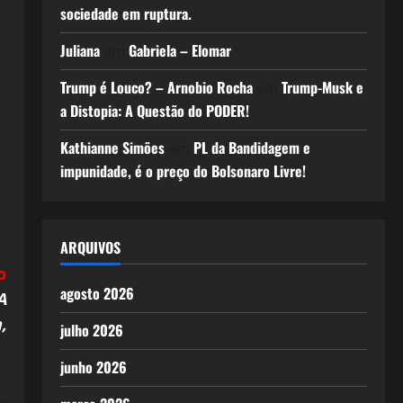
sociedade em ruptura.
Juliana
Gabriela – Elomar
em
Trump é Louco? – Arnobio Rocha
Trump-Musk e
em
a Distopia: A Questão do PODER!
Kathianne Simões
PL da Bandidagem e
em
impunidade, é o preço do Bolsonaro Livre!
ARQUIVOS
o
agosto 2026
A
,
julho 2026
junho 2026
e