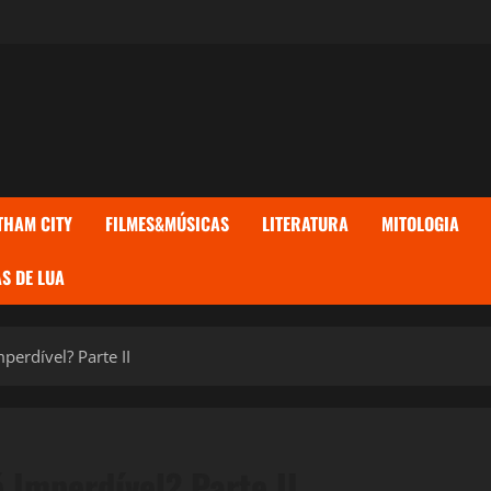
THAM CITY
FILMES&MÚSICAS
LITERATURA
MITOLOGIA
S DE LUA
perdível? Parte II
é Imperdível? Parte II