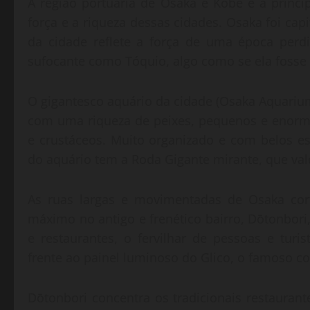
A região portuária de Osaka e Kobe é a princi
força e a riqueza dessas cidades. Osaka foi cap
da cidade reflete a força de uma época per
sufocante como Tóquio, algo como se ela fosse R
O gigantesco aquário da cidade (Osaka Aquariu
com uma riqueza de peixes, pequenos e enormes
e crustáceos. Muito organizado e com belos es
do aquário tem a Roda Gigante mirante, que vale
As ruas largas e movimentadas de Osaka co
máximo no antigo e frenético bairro, Dōtonbori,
e restaurantes, o fervilhar de pessoas e tur
frente ao painel luminoso do Glico, o famoso co
Dōtonbori concentra os tradicionais restauran