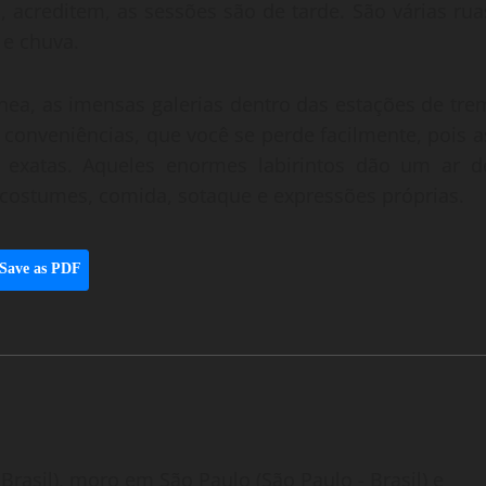
 acreditem, as sessões são de tarde. São várias rua
 e chuva.
a, as imensas galerias dentro das estações de tre
, conveniências, que você se perde facilmente, pois a
 exatas. Aqueles enormes labirintos dão um ar d
 costumes, comida, sotaque e expressões próprias.
Save as PDF
Brasil), moro em São Paulo (São Paulo - Brasil) e