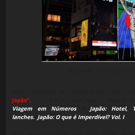
Dōtonbori, no coração de 
Vamos em frente nas memórias sobre nossa se
Japão
“,
volume II, 20 anos depois. Aqui já fo
Viagem em Números
e
Japão: Hotel, 
lanches.
,
Japão: O que é Imperdível? Vol. I
.
Esta segunda viagem, com tanto tempo de dis