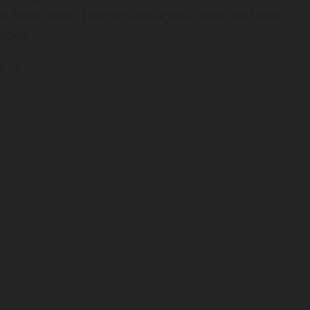
o e Técnico em Telecomunicações. Autor do Livro -
oaded.
s