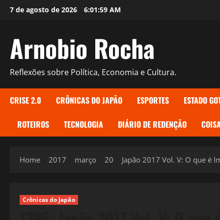
Skip
7 de agosto de 2026
6:02:00 AM
to
content
Arnobio Rocha
Reflexões sobre Política, Economia e Cultura.
CRISE 2.0
CRÔNICAS DO JAPÃO
ESPORTES
ESTADO GO
ROTEIROS
TECNOLOGIA
DIÁRIO DE REDENÇÃO
COISA
Home
2017
março
20
Japão 2017 Vol. V: O que é Im
Crônicas do Japão
1395: Japão 2017 Vol. V: O que 