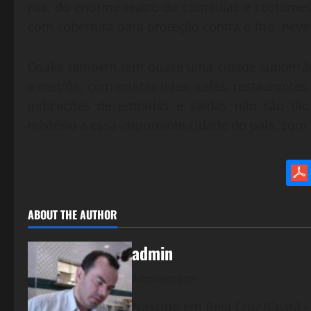
rua, do enorme teatro de comédias e costumes,
com cobertura para proteção contra o frio, neve
Osaka também tem quase uma cidade subterrâne
e metrôs, com muitas lojas, cafés, restaurantes
indicações de entradas e saídas não são tão
mistério a essa importante cidade do país, com
ABOUT THE AUTHOR
admin
Administrator
Nascido em Bela Cruz (Ceará - 