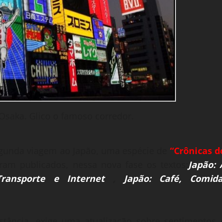
Osaka. Glico o famoso corredor.
gunda viagem ao Japão, uma espécie de
“
Crônicas d
ram publicados, nessa nova fase os textos:
Japão: 
Transporte e Internet
,
Japão: Café, Comida
tância, exige uma atualização sobre sentimentos 