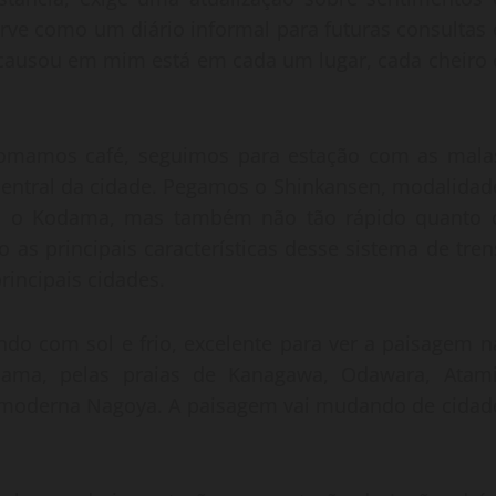
erve como um diário informal para futuras consultas 
ue causou em mim está em cada um lugar, cada cheiro 
tomamos café, seguimos para estação com as mala
 central da cidade. Pegamos o Shinkansen, modalidad
nto o Kodama, mas também não tão rápido quanto 
o as principais características desse sistema de tren
rincipais cidades.
ndo com sol e frio, excelente para ver a paisagem n
ma, pelas praias de Kanagawa, Odawara, Atami
a moderna Nagoya. A paisagem vai mudando de cidad