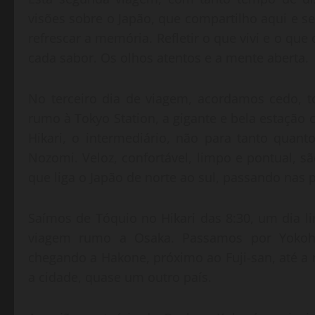
visões sobre o Japão, que compartilho aqui e s
refrescar a memória. Refletir o que vivi e o q
cada sabor. Os olhos atentos e a mente aberta.
No terceiro dia de viagem, acordamos cedo, 
rumo à Tokyo Station, a gigante e bela estação
Hikari, o intermediário, não para tanto qua
Nozomi. Veloz, confortável, limpo e pontual, sã
que liga o Japão de norte ao sul, passando nas p
Saímos de Tóquio no Hikari das 8:30, um dia li
viagem rumo a Osaka. Passamos por Yokoha
chegando a Hakone, próximo ao Fuji-san, até 
a cidade, quase um outro país.