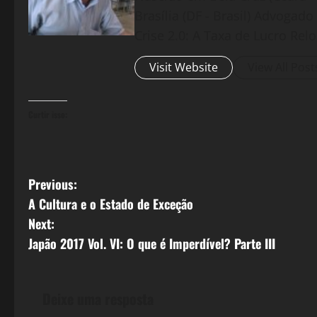
Brasília (DF - Brasil) Advogad
Crise 2.0: A Taxa de Lucro Rel
Visit Website
View All Post
Curtir isso:
P
Previous:
A Cultura e o Estado de Exceção
o
Next:
s
Japão 2017 Vol. VI: O que é Imperdível? Parte III
t
Deixe uma resposta
n