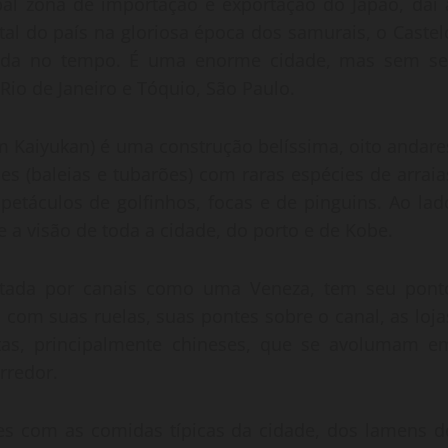
pal zona de importação e exportação do Japão, daí 
ital do país na gloriosa época dos samurais, o Castel
dida no tempo. É uma enorme cidade, mas sem se
io de Janeiro e Tóquio, São Paulo.
m Kaiyukan) é uma construção belíssima, oito andare
 (baleias e tubarões) com raras espécies de arraia
petáculos de golfinhos, focas e de pinguins. Ao lad
 a visão de toda a cidade, do porto e de Kobe.
rtada por canais como uma Veneza, tem seu pont
 com suas ruelas, suas pontes sobre o canal, as loja
istas, principalmente chineses, que se avolumam e
rredor.
tes com as comidas típicas da cidade, dos lamens d