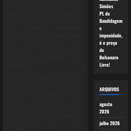
Simões
em
polarização, do século XX, da
PL da
guerra fria (ou seria quente?).
Bandidagem
Deus morreu, agora podemos
e
tudo, nenhuma sensibilidade
impunidade,
social, ora, vamos em frente, quem
é o preço
não tem “mérito não deve
do
sobreviver”. Aparentemente se
Bolsonaro
clama por igualdade, dos
Livre!
desiguais.
A horizontalidade exigida pelas
multidões das “primaveras”, se
ARQUIVOS
casa, em essência, com os
desejos da burocracia, numa
agosto
dominação de massas de forma
2026
mais eficaz, pois se suprimirá a
julho 2026
representação e seus
intermediários (Partidos,