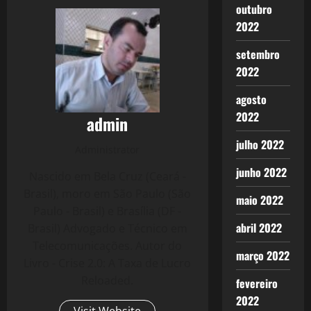
outubro
2022
setembro
2022
agosto
2022
admin
julho 2022
Administrator
junho 2022
Nascido em Bela Cruz (Ceará -
Brasil), moro em São Paulo (São
maio 2022
Paulo - Brasil) e Brasília (DF -
abril 2022
Brasil) Advogado e Técnico em
Telecomunicações. Autor do
março 2022
Livro - Crise 2.0: A Taxa de Lucro
Reloaded.
fevereiro
2022
Visit Website