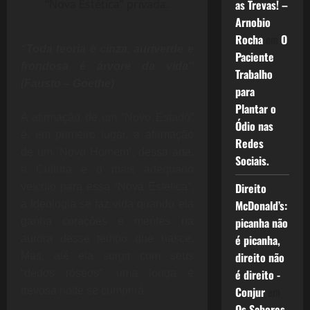
as Trevas! –
“Nova Estética” privada.
Arnobio
Rocha
em
O
“Toda teoria é cinza, auriverde e
Paciente
frondosa é árvore da vida”
Trabalho
(Fausto – Goethe)
para
Plantar o
A afirmação de um “Novo Estado”
Ódio nas
é, em primeiro lugar, a afirmação
Redes
de um “Novo Homem”, dessa arte,
Sociais.
a Cultura é o mais adequado
Direito
veículo para essa “Nova Estética”,
McDonald’s:
a Ideologia se faz vida quando ela
picanha não
ganha corações e mentes na
é picanha,
aurora desse tempo que nasce.
direito não
Mas, até ela surgir com seus
é direito -
“dedos róseos”, uma longa e
Conjur
em
trevosa noite se cumprirá.
Os Sabores