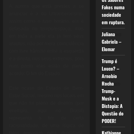
A aurora que está prestes a se
Fakes numa
anunciar é a do Ultraliberalismo,
sociedade
assim como o fuso horário, ela é
em ruptura.
defasada no tempo/espaço, mas
Juliana
em
em toda a parte ela já tem seus
Gabriela –
arautos, não por mera coincidência
Elomar
com livre trânsito entre a esquerda
e a direita, nos seus extremos, pois
Trump é
num ponto eles estão de pleno
Louco? –
acordo: O fim do Estado.
Arnobio
Rocha
em
Este ocaso do Estado de Bem-
Trump-
Estar Social, mesmo nos locais em
Musk e a
que não foi pleno de direitos (por
Distopia: A
exemplo, aqui no Brasil)
Questão do
representa o fim de certa
PODER!
racionalidade, de uma lógica de
Kathianne
fatos impostos pela dualidade,