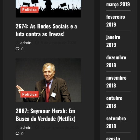
março 2019
Política
fevereiro
2019
2674: As Redes Sociais e a
luta contra as Trevas!
janeiro
admin
5 de agosto de 2026
2019
0
dezembro
2018
novembro
2018
Política
outubro
2018
2667: Seymour Hersh: Em
Busca da Verdade (Netflix)
setembro
2018
admin
15 de janeiro de 2026
0
agosto