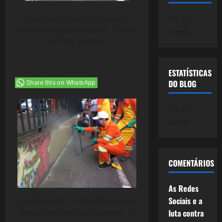
745.061
A mistura de mediocridade com
boçalidade venceu a poesia. A "Nova
cliques
Estética" privada.
ESTATÍSTICAS
DO BLOG
Share this on WhatsApp
745.061
cliques
COMENTÁRIOS
As Redes
Sociais e a
A mistura de mediocridade com
luta contra
boçalidade venceu a poesia. A