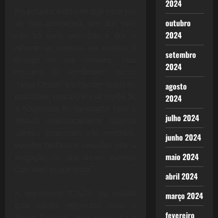
2024
No entanto, tudo isso que estar por
outubro
vir, não acontecerá sem dor, pois
2024
não há parto sem luta e dor, o
rebento se prepara, por natural, à
setembro
fórceps ou por cesárea, mas
2024
nascerá. O termômetro dessa
“Nova Ordem” é vista com detalhes
agosto
na cultura, quando ela se impõe lá,
2024
a sociedade foi derrotada, isso é
julho 2024
sentido dramaticamente quando
valores essenciais são perdidos,
junho 2024
eventos históricos negados sob a
maio 2024
alegação de que foram escritos
com viés “esquerdista”.
abril 2024
A boçalidade CINZA da cidade
março 2024
está sendo preparada para a
fevereiro
“Nova Estética”, que, como diz o