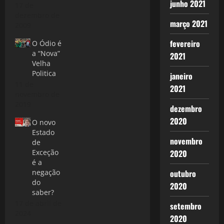
junho 2021
ser grosso
17 de
modo,
dezembro de
março 2021
dividida em
2009
dois
fevereiro
O Ódio é
momentos
a “Nova”
2021
bastante
Velha
distintos a
Politica
janeiro
fase um, que
11 de
tem a haver
2021
novembro de
com a criação
2019
propriamente
dezembro
dita:
2020
O novo
Caos, Terra
Estado
(de amplos
novembro
de
seios),
Exceção
2020
Tártaro e
é a
Eros, são
negação
outubro
deuses
do
2020
primevos,
saber?
vinculados a
17 de abril de
setembro
idéia de
2024
forças da
2020