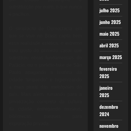
substituição por outro, o que nunca
julho 2025
é pacífico.
junho 2025
O simulacro de Democracia em
maio 2025
que se vive no Brasil capta bem
essa realidade estética, o extremo
abril 2025
mau gosto do primeiro casal que
março 2025
substituiu obras fundamentais do
Palácio, ou o prefeito-fake de São
fevereiro
Paulo apagando a história da
2025
cidade “limpando” e higienizando
janeiro
a mais plural das metrópoles do
2025
país. Mais além, rumando para a
privatização completa da cultura
dezembro
da cidade, entregando museus,
2024
bibliotecas, parques para
exploração privada.
novembro