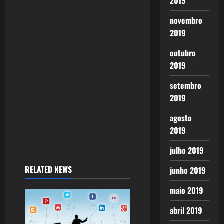
2019
a
novembro
t
2019
i
outubro
o
2019
setembro
n
2019
agosto
2019
julho 2019
RELATED NEWS
junho 2019
maio 2019
abril 2019