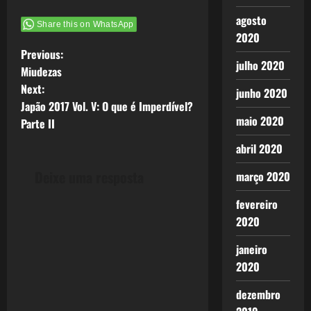
natureza,
nada
agosto
Share this on WhatsApp
elaborado,
2020
crus, com…
P
Previous:
julho 2020
Miudezas
o
Next:
junho 2020
Japão 2017 Vol. V: O que é Imperdível?
s
maio 2020
Parte II
t
abril 2020
n
Deixe uma resposta
março 2020
a
fevereiro
2020
v
janeiro
i
2020
g
dezembro