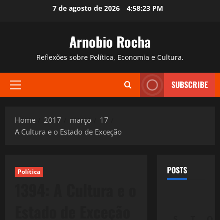
Skip
7 de agosto de 2026
4:58:24 PM
to
content
Arnobio Rocha
Reflexões sobre Política, Economia e Cultura.
SUBSCRIBE
Primary
Menu
Home
2017
março
17
A Cultura e o Estado de Exceção
POSTS
Política
1394: A Cultura e o
Estado de Exceção
S
T
Q