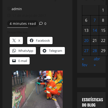
admin
1
17 de março de 2017
6
7
8
4 minutes read
0
13
14
15
Compartilhe isso:
20
21
22
X
Facebook
27
28
29
WhatsApp
Telegram
«
abr
E-mail
fev
»
ESTATÍSTICAS
DO BLOG