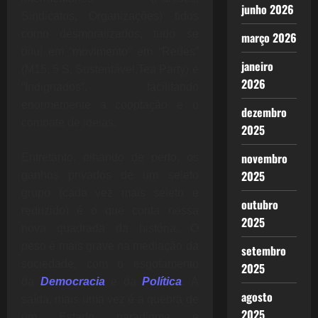
junho 2026
Sindicatos, Organizações) tidos
como desmoralizados, tudo se
março 2026
diluí em “movimento” em “Redes”
janeiro
(M15, 5 S, Sustentável,Tea Party) e
2026
“Indignados”, facilitando
enormemente a cooptação e o
dezembro
combate de ideias.
2025
novembro
Entretanto, olhando de perto, os
2025
ganhos privados de um seleto
grupo (cada vez mais seleto e
outubro
reduzido) é o que conta nessa
2025
nova quadrada da história. O
peso é mais grave na mediação da
setembro
sociedade, com o esgotamento
2025
da
Democracia
e da
Política
.
A
agosto
saída, mais uma vez é a quebra de
2025
um Estado paradigma e