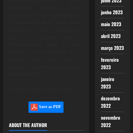
julho 2023
à dispersão geral. Os grupos
autônomos surgidos nestes
junho 2023
últimos anos não compreenderam
os caminhos desta nova ordem
maio 2023
Estatal
, que busca esconder a
abril 2023
ação do Estado c
om o
ultraliberalismo, quase um semi-
março 2023
estado, mas na verdade é um
fevereiro
Estado muito mais forte, de
2023
exceção, sem democracia, povo e
representação.
janeiro
2023
Triste e cinza, o “Novo Tempo”.
dezembro
2022
Save as PDF
novembro
ABOUT THE AUTHOR
2022