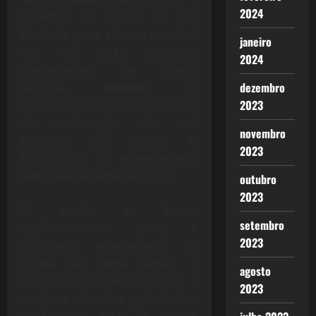
2024
secretário de cultura de São
Paulo: “a
gente colocou no edital,
janeiro
que não serão permitidas
2024
manifestações de cunho
dezembro
religioso,
político
ou
2023
discriminatórias. Então esse tipo
de manifestação não será
novembro
permitido nas obras”. O
2023
PROIBIDÃO da extrema-direita
nada deve ao velho stalinismo.
outubro
2023
O mundo se tornou
setembro
significativamente pior, a
2023
democracia representativa se
esgota de forma rápida, a
agosto
combinação de desilusão com a
2023
nenhuma alternativa gestada, leva