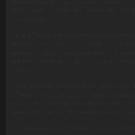
que podem ajudar a quem pretende se aventurar no 
planejamento e saber dos custos dos princi
consideração.
Voltei a Tóquio vinte anos depois e tive a sens
pareceu igual. Dessa vez a entrada foi pelo aer
próximo da cidade, ao contrário do distante ae
que ir ao hotel de táxi (US$ 100 por 30 km), sem 
Tóquio.
Por um problema de tráfego aéreo, nosso voo foi
a Tóquio, acontece em qualquer lugar do mundo, p
Brasil”. Pior, a companhia aérea (a ótima A
preocupando com o horário e a falta de transporte 
Ficamos quase duas horas numa fila de táxi, sob f