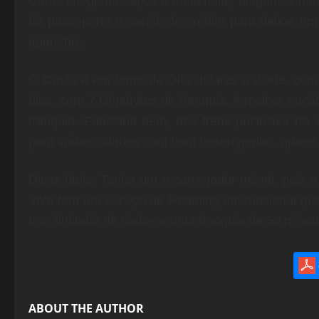
Como chegamos após a meia noite, alugamos num p
de passaporte e cartão de crédito para deixar u
aparelho.
O Custo é em torno de Oito dólares a diária, com 
dias, com 7 Gigabytes de franquia. A melhor opçã
franquia. Funciona bem, nos trens (inclusive n
para várias cidades com bom desempenho, quase
Dicas úteis: Tenha um recarregador móvel, pois 
Vivo tem um serviço de Roaming internacional que
uso ilimitado de dados e uma franquia de 50 minuto
ABOUT THE AUTHOR