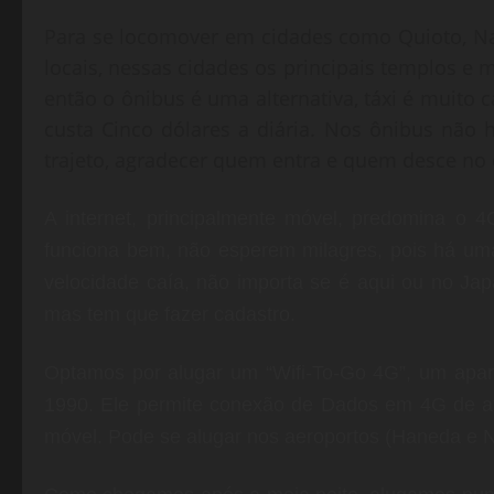
Para se locomover em cidades como Quioto, Na
locais, nessas cidades os principais templos 
então o ônibus é uma alternativa, táxi é muito 
custa Cinco dólares a diária. Nos ônibus não h
trajeto, agradecer quem entra e quem desce no ô
A internet, principalmente móvel, predomina o
funciona bem, não esperem milagres, pois há um
velocidade caía, não importa se é aqui ou no Japã
mas tem que fazer cadastro.
Optamos por alugar um “Wifi-To-Go 4G”, um apar
1990. Ele permite conexão de Dados em 4G de at
móvel. Pode se alugar nos aeroportos (Haneda e Na