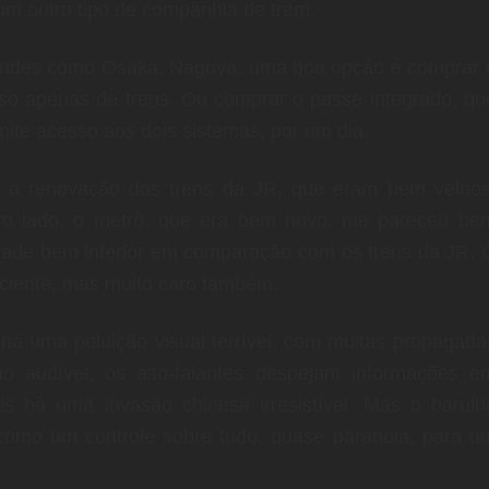
um outro tipo de companhia de trem.
randes como Osaka, Nagoya, uma boa opção é comprar 
uso apenas de trens. Ou comprar o passe integrado, qu
ite acesso aos dois sistemas, por um dia.
foi a renovação dos trens da JR, que eram bem velhos
tro lado, o metrô, que era bem novo, me pareceu be
dade bem inferior em comparação com os trens da JR. 
ficiente, mas muito caro também.
há uma poluição visual terrível, com muitas propagada
o audível, os alto-falantes despejam informações e
s há uma invasão chinesa irresistível. Mas o barulh
como um controle sobre tudo, quase paranoia, para u