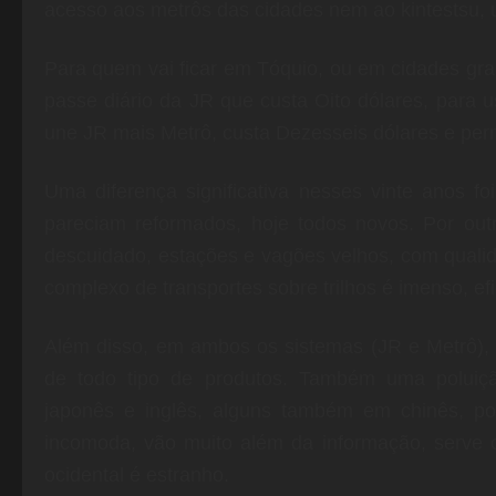
acesso aos metrôs das cidades nem ao kintestsu, 
Para quem vai ficar em Tóquio, ou em cidades g
passe diário da JR que custa Oito dólares, para 
une JR mais Metrô, custa Dezesseis dólares e perm
Uma diferença significativa nesses vinte anos 
pareciam reformados, hoje todos novos. Por ou
descuidado, estações e vagões velhos, com quali
complexo de transportes sobre trilhos é imenso, e
Além disso, em ambos os sistemas (JR e Metrô), 
de todo tipo de produtos. Também uma poluiçã
japonês e inglês, alguns também em chinês, poi
incomoda, vão muito além da informação, serve 
ocidental é estranho.