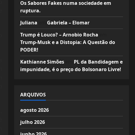
o
Os Sabores Fakes numa sociedade em
ruptura.
e
Juliana
em
Gabriela – Elomar
Trump é Louco? – Arnobio Rocha
em
o
Trump-Musk e a Distopia: A Questão do
PODER!
e
Kathianne Simões
em
PL da Bandidagem e
impunidade, é o preço do Bolsonaro Livre!
m
m
o
ARQUIVOS
agosto 2026
,
é
julho 2026
m
junho 2026