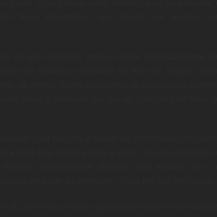
Japão. Usei o dólar como referência de para facilitar 
pais itens importantes que devem ser levados e
ação de que foi ontem, pois a cidade essencialmente m
oporto de Haneda, localizado na baía de Tóquio, muit
roporto de Narita. Como chegamos de madrugada tivemo
puder pegar o monorail que liga ao complexo de trens d
 desviado para Nagoya e depois de cinco horas chegamo
ara você que enche a boca e grita: “isso só acontece n
ir France) simplesmente desejou boa estada, não s
público para sair do aeroporto. Cada um que se virasse.
rio de Zero Grau, numa organização tosca e inacreditáve