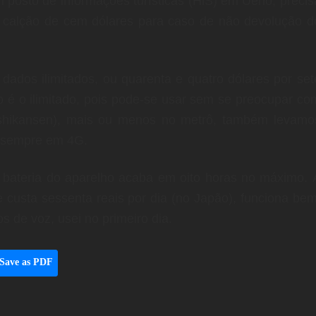
osto de informações turísticas (HiS) em Ueno, precis
m calção de cem dólares para caso de não devolução d
dados ilimitados, ou quarenta e quatro dólares por set
o é o ilimitado, pois pode-se usar sem se preocupar co
o shikansen), mais ou menos no metrô, também levamo
 sempre em 4G.
a bateria do aparelho acaba em oito horas no máximo. 
 custa sessenta reais por dia (no Japão), funciona bem
s de voz, usei no primeiro dia.
Save as PDF