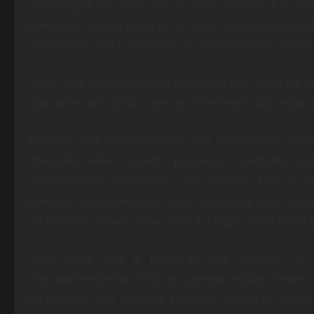
para pegar um táxi, que é caro demais. Por sor
perdemos nossa reserva, já paga antecipadamen
saber lidar com o estresse, no caso também, fome e
Aqui, uma primeira ótima mudança que senti de ca
que vinte anos atrás, sem isso teríamos tido mais di
Ficamos nos primeiros dias em Tóquio num óti
chamada APA. Quarto pequeno, apertado, ma
complemento “ocidental”, que atendeu bem o q
precisar muita interação com a portaria.
Em Osaka 
de trem de Osaka) e na volta a Tóquio, num hotel
Uma coisa boa é procurar ficar próximo às e
principalmente na hora de carregar malas. Hotéi
da manhã, vale comprar também. Todos os meus ho