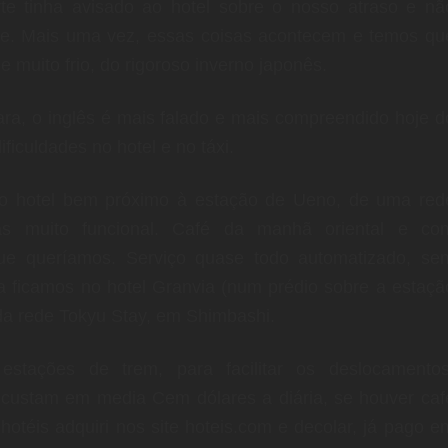
te tinha avisado ao hotel sobre o nosso atraso e nã
te. Mais uma vez, essas coisas acontecem e temos qu
 muito frio, do rigoroso inverno japonês.
ra, o inglês é mais falado e mais compreendido hoje d
ficuldades no hotel e no táxi.
mo hotel bem próximo à estação de Ueno, de uma red
s muito funcional. Café da manhã oriental e co
ue queríamos. Serviço quase todo automatizado, se
ficamos no hotel Granvia (num prédio sobre a estaçã
 da rede Tokyu Stay, em Shimbashi.
stações de trem, para facilitar os deslocamentos
s custam em media Cem dólares a diária, se houver caf
téis adquiri nos site hoteis.com e decolar, já pago e