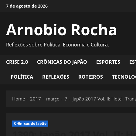
Skip
7 de agosto de 2026
to
content
Arnobio Rocha
Reflexões sobre Política, Economia e Cultura.
CRISE 2.0
CRÔNICAS DO JAPÃO
ESPORTES
ES
POLÍTICA
REFLEXÕES
ROTEIROS
TECNOLO
Home
2017
março
7
Japão 2017 Vol. II: Hotel, Tran
Crônicas do Japão
1390: Japão 2017 Vol. II: 