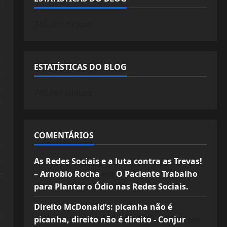
o
m
745.061 cliques
e
ESTATÍSTICAS DO BLOG
o
s
745.061 cliques
e
COMENTÁRIOS
s
o
As Redes Sociais e a luta contra as Trevas!
– Arnobio Rocha
em
O Paciente Trabalho
e
para Plantar o Ódio nas Redes Sociais.
Direito McDonald’s: picanha não é
l
picanha, direito não é direito - Conjur
em