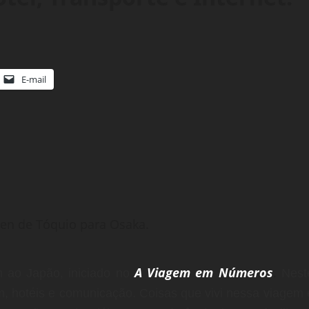
E-mail
sen de Tóquio para Osaka.
A Viagem em Números
.
 ao Japão, iniciado no
Nest
, hotéis e comunicação. Coisas que vivi nessa viagem 