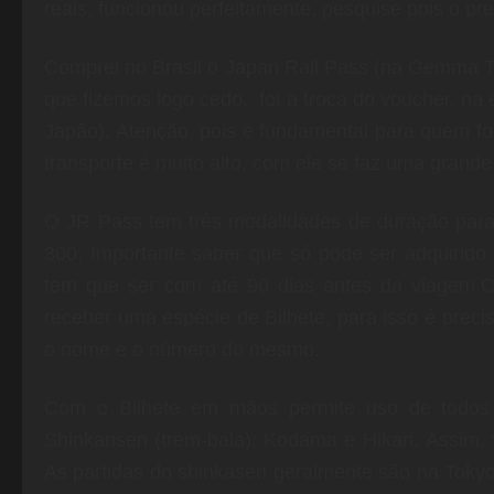
reais, funcionou perfeitamente, pesquise pois o pr
Comprei no Brasil o Japan Rail Pass (na Gemma T
que fizemos logo cedo, foi a troca do voucher, na
Japão). Atenção, pois é fundamental para quem fo
transporte é muito alto, com ele se faz uma grand
O JR Pass tem três modalidades de duração para 
300. Importante saber que só pode ser adquirido
tem que ser com até 90 dias antes da viagem.
O
receber uma espécie de Bilhete, para isso é preci
o nome e o número do mesmo.
Com o Bilhete em mãos permite uso de todos o
Shinkansen (trem-bala): Kodama e Hikari. Assim, 
As partidas do shinkasen geralmente são na Toky