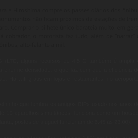
ra e Hiroshima compre os passes diários dos ônibu
e monumentos não ficam próximos de estações de trem
caro. Comprar o bilhete único barateia muito, em gera
á cobrador, o motorista faz tudo, além de “narrar” 
nibus, alto-falante a mil.
 4G (LTE, alguns recursos de 4,5 G também) é ampla 
a enorme densidade, o que faz com que a eficiência d
o. Há wifi grátis em lojas e restaurantes, no aeroporto
elhinho que lembra os antigos BIPs usado nos anos d
é 10 aparelhos simultâneos, funciona como um hotspo
rita, postos de aluguel funcionam de 6:45 às 23:00).