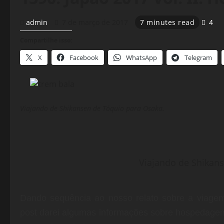
admin
7 de março de 2017
7 minutes read
4
Compartilhe isso:
X
Facebook
WhatsApp
Telegram
Viajando de Shikansen de Tóquio para Osaka.
Viajando de Shikan
Dando sequência ao nosso relato sobre a viagem
post darei algumas informações sobre hospedagem