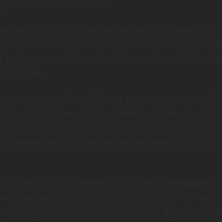
eço de balcão é assustador.
urismo,
entregam o Voucher em casa) e a primeira cois
 estação de Ueno (JR – a principal companhia de trens d
r visitar o Japão a compra desse passe, pois o custo d
e economia.
uso: 7, 14 ou 21 dias. O de 7 dias custa cerca de US
 no país de origem, não é vendido no Japão, a emissã
 Voucher é trocado nas grandes estações da JR par
so a apresentação do Passaporte, pois ele é emitido co
s trens: locais, regionais e a duas modalidades d
viaja-se para as cidades distantes com extrema rapidez
o Station, uma das maiores da cidade. O JR Pass não d