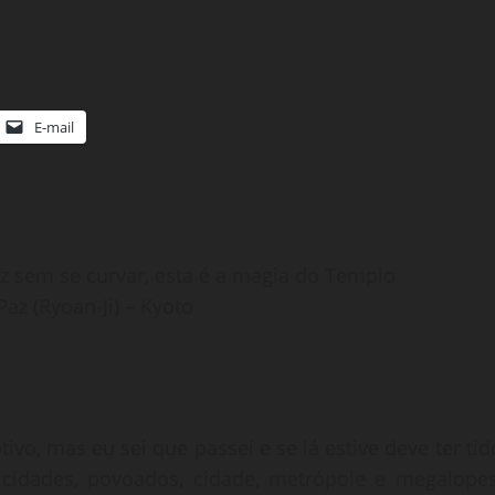
E-mail
az sem se curvar, esta é a magia do Templo
az (Ryoan-Ji) – Kyoto
vo, mas eu sei que passei e se lá estive deve ter tid
cidades, povoados, cidade, metrópole e megalopes