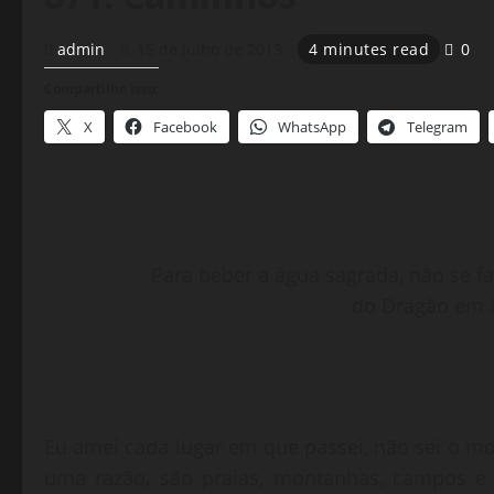
admin
15 de julho de 2013
4 minutes read
0
Compartilhe isso:
X
Facebook
WhatsApp
Telegram
Para beber a água sagrada, não se f
do Dragão em P
Eu amei cada lugar em que passei, não sei o moti
uma razão, são praias, montanhas, campos e 