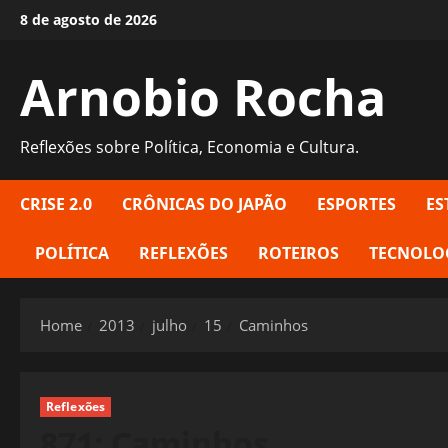
Skip
8 de agosto de 2026
to
content
Arnobio Rocha
Reflexões sobre Política, Economia e Cultura.
CRISE 2.0
CRÔNICAS DO JAPÃO
ESPORTES
ES
POLÍTICA
REFLEXÕES
ROTEIROS
TECNOLO
Home
2013
julho
15
Caminhos
Reflexões
871: Caminhos