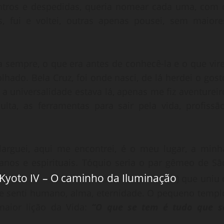
tros e despedidas, queria nomear cada uma, com 
, fui e voltei, outras apenas pousei, sem maiore
 sempre, o que era antes de conhecê-la e o que vire
lhado. Bela Cruz, foi onde nasci, de lá herdei o gost
a universalidade estava lá, apenas me fiz aventureir
ta, as ferramentas para sair pela vida, profissão
larguei, aqui me encontrei, é o meu lugar, a minh
danos e espirituais. Tóquio seria o par gêmeo de Sã
 Kyoto IV – O caminho da Iluminação
) que uniu 
e senti humano, alma, eternidade. O pequeno templ
maior lição da Vida:
“O que se tem é tudo que s