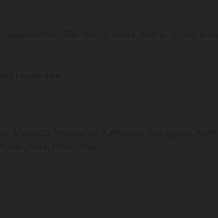
, Jacarezinho, São Borja, Santa Maria, Santa Rosa
Fort Lauderdale
Tokyo, Matsudo, Yokohama, Kamakura, Kanagawa, Atami
 Kyoto, Nara, Hiroshima