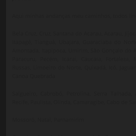
Aqui minhas andanças meu caminhos, todos lin
Bela Cruz, Cruz, Santana do Acarau, Acarau, Jijo
Itapagé, Tianguá, Ubajara, Guaraciaba do Nort
Amontada, Itapipoca, Umirim, São Gonçalo do A
Paracuru, Pecém, Icarai, Caucaia, Fortaleza,
Russas, Limoeiro do Norte, Quixadá, Icó, Jaguari
Canoa Quebrada
Salgueiro, Cabrobó, Petrolina, Serra Talhada,
Recife, Paulista, Olinda, Camaragibe, Cabo de S
Mossoró, Natal, Parnamirim