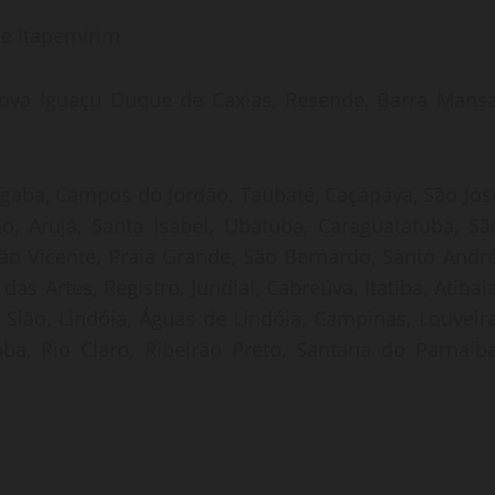
 de Itapemirim
, Nova Iguaçu Duque de Caxias, Resende, Barra Mansa
gaba, Campos do Jordão, Taubaté, Caçapava, São Jos
, Arujá, Santa Isabel, Ubatuba, Caraguatatuba, Sã
São Vicente, Praia Grande, São Bernardo, Santo André
 Artes, Registro, Jundiaí, Cabreúva, Itatiba, Atibaia
Sião, Lindóia, Águas de Lindóia, Campinas, Louveira
aba, Rio Claro, Ribeirão Preto, Santana do Parnaíba