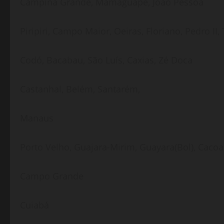
Campina Grande, Mamaguape, João Pessoa
Piripiri, Campo Maior, Oeiras, Floriano, Pedro II
Codó, Bacabau, São Luís, Caxias, Zé Doca
Castanhal, Belém, Santarém,
Manaus
Porto Velho, Guajara-Mirim, Guayara(Bol), Cacoa
Campo Grande
Cuiabá