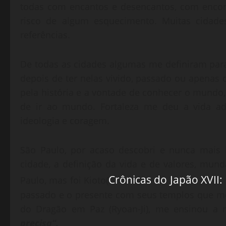
todas com encantos e desencantos, com encon
risco de algum esquecimento. Muitas cidades
referências.
De todas as cidades algumas me definiram para
depois de ter nelas vivido, passado ou apenas o
pela história e a vontade de conhecer o mundo, 
de ir ao mundo. Fortaleza me deu a vida adul
ideologia e coragem.
São Paulo, por acaso descobri e nunca mais 
cidade, a definição da vida e de valores, mun
Crônicas do Japão XVII:
Paulo, mas foi Kioto(
passado e o presente com seus templos que m
do Dragão em Paz (Ryoan-Ji), me ensinou a 
precisa”.