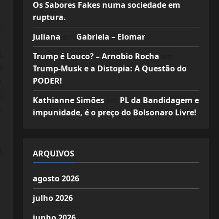
Os Sabores Fakes numa sociedade em
ruptura.
:
Juliana
em
Gabriela – Elomar
,
Trump é Louco? – Arnobio Rocha
em
e
Trump-Musk e a Distopia: A Questão do
PODER!
,
,
Kathianne Simões
em
PL da Bandidagem e
,
impunidade, é o preço do Bolsonaro Livre!
,
ARQUIVOS
agosto 2026
julho 2026
junho 2026