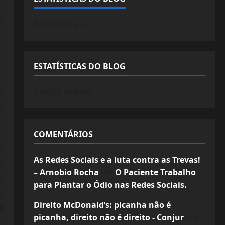
o
s
745.061 cliques
i
ESTATÍSTICAS DO BLOG
o
o
745.061 cliques
,
COMENTÁRIOS
a
As Redes Sociais e a luta contra as Trevas!
o
– Arnobio Rocha
em
O Paciente Trabalho
o
para Plantar o Ódio nas Redes Sociais.
o
Direito McDonald’s: picanha não é
e
picanha, direito não é direito - Conjur
em