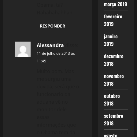
março 2019
Obama, tá?
Hahahahahhah
fevereiro
2019
RESPONDER
janeiro
2019
Alessandra
disse:
11 de julho de 2013 às
dezembro
11:45
2018
Muito bom. Mas
novembro
me surgiu uma
2018
duvida, será que o
funcionario da
outubro
aduana vê no
2018
monitor dele
setembro
essas
2018
informações que
o Obama tem da
agosto