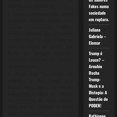
Fakes numa
interlocutor, acabou-se;
sociedade
Como poderemos falar sobre
em ruptura.
qualquer assunto íntimo com
esposa, namorada, filhos,
Juliana
em
irmãos, sabendo que o Senhor
Gabriela –
compartilhou nossas conversas
Elomar
com um monte de agente, que
Trump é
ficam no “google tradutor”
Louco? –
tentando entender os códigos
Arnobio
de intimidades;
Rocha
em
Falar mal do chefe de
Trump-
trabalho, ou dos colegas que
Musk e a
puxam saco, agora se tornou
Distopia: A
impossível, é capaz do Senhor
Questão do
no momento de raiva, contar
PODER!
para eles ou reenviar o email
com Cópia Oculta, só para nos
Kathianne