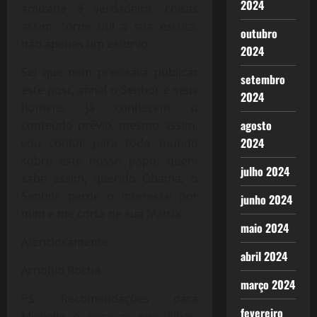
2024
amizade é verdadeira, coisas
assim, torne útil a sua escuta,
outubro
não apenas um estorvo.
2024
Sei que nem precisava publicar
setembro
este post, afinal o Senhor e seus
2024
homens já conhecem o
agosto
conteúdo prévio, mesmo assim,
2024
vou contar para todo mundo
sobre este nosso papo, quem
julho 2024
sabe assim, querido Obama, o
Senhor perde o interesse por
junho 2024
mim e me corta de sua Matrix.
maio 2024
Atenciosamente,
abril 2024
Arnobio Rocha
março 2024
PS: Recomendações para
fevereiro
Michelle e para as sua filhas,