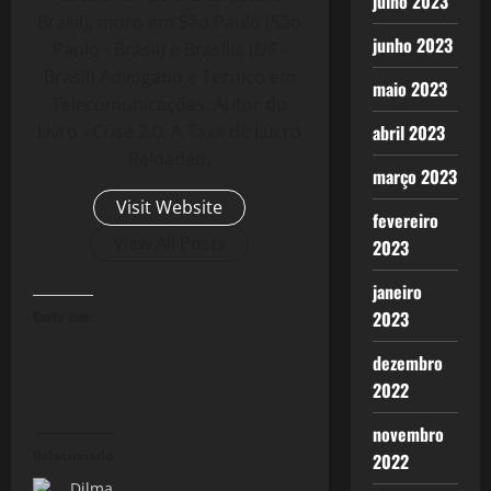
julho 2023
Brasil), moro em São Paulo (São
junho 2023
Paulo - Brasil) e Brasília (DF -
Brasil) Advogado e Técnico em
maio 2023
Telecomunicações. Autor do
Livro - Crise 2.0: A Taxa de Lucro
abril 2023
Reloaded.
março 2023
Visit Website
fevereiro
View All Posts
2023
janeiro
2023
Curtir isso:
dezembro
2022
novembro
Relacionado
2022
Dilma