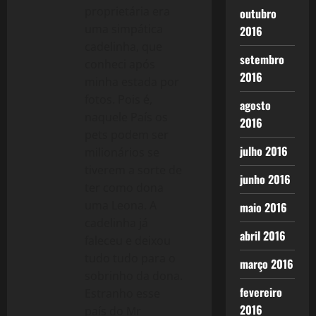
proprietária era
outubro
uma simpática
2016
cadelinha, que
setembro
conheci após
2016
minha estada por
fotos. Pois é,
agosto
naquele País os
2016
pets podem ser
julho 2016
milionários se
tiverem a sorte de
junho 2016
ter como dona
uma Leona. A
maio 2016
cadelinha já
abril 2016
faleceu e deixou
tudo tudo para o
março 2016
sobrinho da dona.
fevereiro
Estranho esse
2016
país do Mr