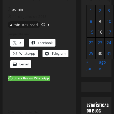
admin
1
2
3
11 de julho de 2013
8
9
10
4 minutes read
9
15
16
17
Compartilhe isso:
22
23
24
X
Facebook
29
30
31
WhatsApp
Telegram
«
ago
E-mail
jun
»
Share this on WhatsApp
ESTATÍSTICAS
DO BLOG
Querido Obama,