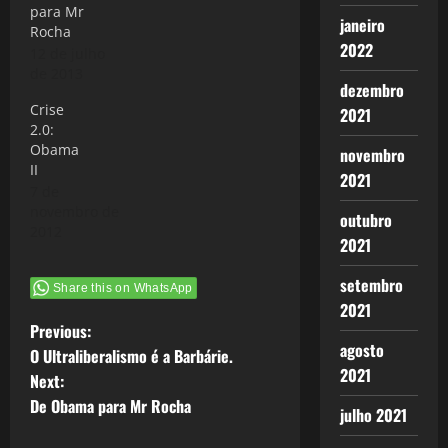
para Mr
janeiro
Rocha
2022
12 de julho
de 2013
dezembro
Crise
2021
2.0:
Obama
novembro
II
2021
7 de
novembro de
outubro
2012
2021
setembro
Share this on WhatsApp
2021
P
Previous:
agosto
O Ultraliberalismo é a Barbárie.
o
2021
Next:
De Obama para Mr Rocha
s
julho 2021