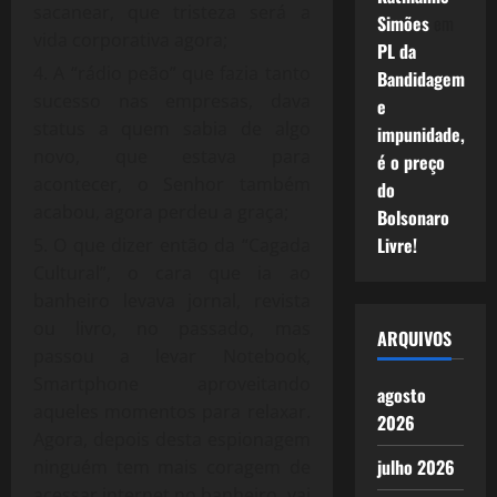
sacanear, que tristeza será a
Simões
em
vida corporativa agora;
PL da
A “rádio peão” que fazia tanto
Bandidagem
sucesso nas empresas, dava
e
status a quem sabia de algo
impunidade,
novo, que estava para
é o preço
acontecer, o Senhor também
do
acabou, agora perdeu a graça;
Bolsonaro
Livre!
O que dizer então da “Cagada
Cultural”, o cara que ia ao
banheiro levava jornal, revista
ou livro, no passado, mas
ARQUIVOS
passou a levar Notebook,
Smartphone aproveitando
agosto
aqueles momentos para relaxar.
2026
Agora, depois desta espionagem
julho 2026
ninguém tem mais coragem de
acessar internet no banheiro, vai