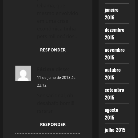
Obama, que
janeiro
mesmo envolvido
2016
em uma crise
econômica tinha
dezembro
pets milionários..
2015
novembro
RESPONDER
2015
Fátima
disse:
outubro
2015
11 de julho de 2013 às
22:12
setembro
Sensacional, oh
2015
desabafo bom!!!
agosto
rsrsrsr
2015
RESPONDER
julho 2015