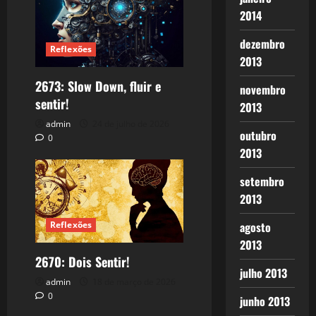
2014
dezembro
Reflexões
2013
2673: Slow Down, fluir e
novembro
sentir!
2013
admin
24 de julho de 2026
outubro
0
2013
setembro
2013
agosto
Reflexões
2013
2670: Dois Sentir!
julho 2013
admin
18 de março de 2026
0
junho 2013