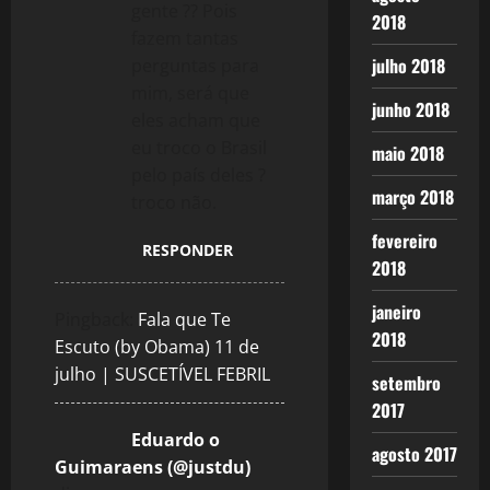
gente ?? Pois
2018
fazem tantas
julho 2018
perguntas para
mim, será que
junho 2018
eles acham que
eu troco o Brasil
maio 2018
pelo país deles ?
março 2018
troco não.
fevereiro
RESPONDER
2018
janeiro
Pingback:
Fala que Te
2018
Escuto (by Obama) 11 de
julho | SUSCETÍVEL FEBRIL
setembro
2017
Eduardo o
agosto 2017
Guimaraens (@justdu)