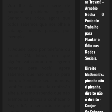
as Trevas! –
Vou lhe dar uma série de
Arnobio
pequenos problemas que o
Rocha
em
O
Senhor nos criou, agora que
Paciente
todos sabemos que nos olha e
Trabalho
cataloga nossos passos, por
para
exemplo:
Plantar o
Ódio nas
Aquele papo por telefone ou
Redes
email, DM, Inbox, em que
Sociais.
alguém vai contar um segredo
Direito
“apenas para você”, agora
McDonald’s:
sabemos que não era só para
picanha não
mim, o Senhor e seus homens,
é picanha,
também partilham da confissão
direito não
alheia. Mesmo sabendo que não
é direito -
éramos os únicos a conhecer o
Conjur
em
“segredo”, a sensação de que
Os Sabores
somos confidentes do