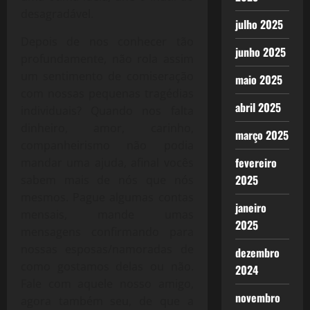
desagradável.
julho 2025
Depois de nos conhecer tão
junho 2025
profundamente, não rola assim
um sentimento de comiseração
maio 2025
com nossas pequenas tragédias
abril 2025
individuais? Quando nos falta
dinheiro, amor, carinho,
março 2025
companheirismo não podia
fevereiro
mandar uma ajuda, afinal vocês
2025
sabem mais de nós que nós
mesmos. Pague algumas contas
janeiro
mensais, mande umas
2025
mensagens confirmando para
nossas esposas/namoradas de
dezembro
como gostamos delas ou não.
2024
Fale com aquele nosso amigo,
novembro
agora também seu, de que a