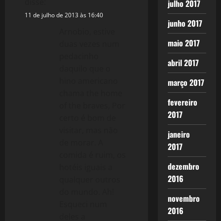
disse:
julho 2017
11 de julho de 2013 às 16:40
junho 2017
Arnobio, estive
maio 2017
duas vezes num
pedacinho
abril 2017
daquilo que o
hino americano
março 2017
chama the home
fevereiro
of the braves, Por
2017
certo é bom de
visitar, mas não
janeiro
de morar. A
2017
comida é ruim, os
dezembro
hotéis iguais a
2016
qualquer outros
do mundo. Ah!
novembro
Esqueci num
2016
deles a