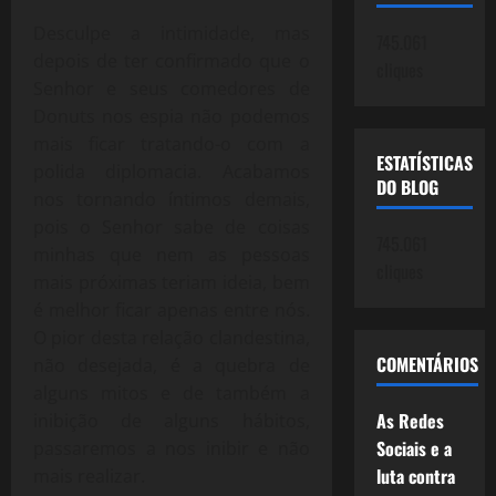
Desculpe a intimidade, mas
745.061
depois de ter confirmado que o
cliques
Senhor e seus comedores de
Donuts nos espia não podemos
mais ficar tratando-o com a
ESTATÍSTICAS
polida diplomacia. Acabamos
DO BLOG
nos tornando íntimos demais,
pois o Senhor sabe de coisas
745.061
minhas que nem as pessoas
cliques
mais próximas teriam ideia, bem
é melhor ficar apenas entre nós.
O pior desta relação clandestina,
COMENTÁRIOS
não desejada, é a quebra de
alguns mitos e de também a
As Redes
inibição de alguns hábitos,
Sociais e a
passaremos a nos inibir e não
luta contra
mais realizar.