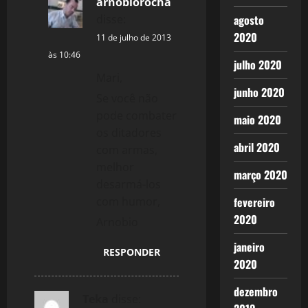
arnobiorocha
disse:
agosto
2020
11 de julho de 2013
às 10:46
julho 2020
Mari,
junho 2020
Se você não
pode combater
maio 2020
os ditadores
abril 2020
com armas,
melhor
março 2020
desarmá-los
com humor,
fevereiro
2020
Arnobio
janeiro
RESPONDER
2020
dezembro
Teka
disse: