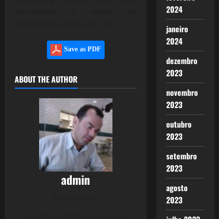
2024
aproveitem o verão, se
desconecte um pouco, tá?
janeiro
2024
Save as PDF
dezembro
2023
ABOUT THE AUTHOR
novembro
2023
outubro
2023
setembro
2023
admin
agosto
Administrator
2023
Nascido em Bela Cruz (Ceará -