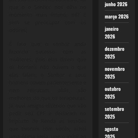
junho 2026
que o o Senhor nos olha no
momento mais íntimo, né? E
março 2026
sem se preocupar com os
janeiro
odores;
2026
É fato que o senhor anda
dezembro
fazendo sucesso com as
2025
mulheres, pois elas dizem que
os homens não ouvem o que
novembro
elas falam, o Senhor e seus
2025
homens ouvem pacientemente e
outubro
nem retrucam, aliás, são
2025
melhores do que os terapeutas.
Já ouvi amigos dizendo que vão
setembro
pedir seu CPF e declaram no
2025
Imposto de Renda as sessões
agosto
que tiveram com vocês, achei
2025
uma ótima ideia, une o inútil ao