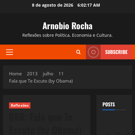
Skip
8 de agosto de 2026
6:02:18 AM
to
content
Arnobio Rocha
Reflexões sobre Política, Economia e Cultura.
SUBSCRIBE
Primary
Menu
Home
2013
julho
11
Fala que Te Escuto (by Obama)
POSTS
Reflexões
868: Fala que Te
Escuto (by Obama)
S
T
Q