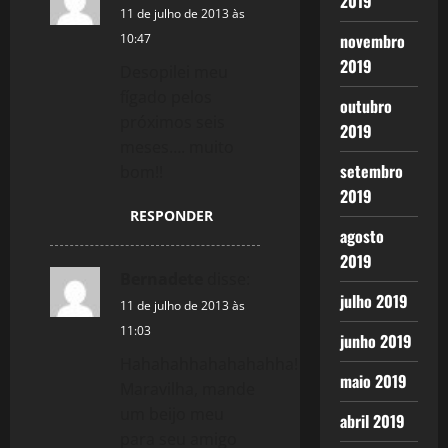
2019
11 de julho de 2013 às
novembro
10:47
2019
Desopilei meu
fígado pelos
outubro
próximos seis
2019
meses…. muito
setembro
bom!!
2019
RESPONDER
agosto
2019
Bernadete
disse:
julho 2019
11 de julho de 2013 às
11:03
junho 2019
Hahahahhahahahahha!
maio 2019
Maravilha, mande
um beijo meu
abril 2019
para seu amigo