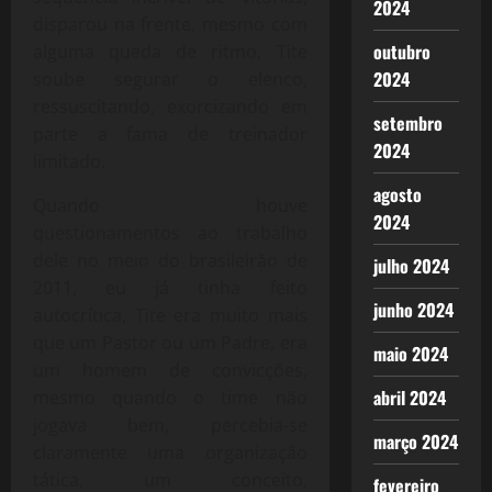
2024
disparou na frente, mesmo com
outubro
alguma queda de ritmo, Tite
2024
soube segurar o elenco,
ressuscitando, exorcizando em
setembro
parte a fama de treinador
2024
limitado.
agosto
Quando houve
2024
questionamentos ao trabalho
dele no meio do brasileirão de
julho 2024
2011, eu já tinha feito
junho 2024
autocrítica, Tite era muito mais
que um Pastor ou um Padre, era
maio 2024
um homem de convicções,
abril 2024
mesmo quando o time não
jogava bem, percebia-se
março 2024
claramente uma organização
tática, um conceito,
fevereiro