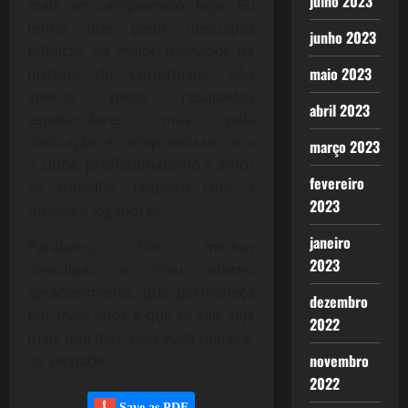
julho 2023
mais um campeonato, hoje, Eu
tenho que pedir desculpas
junho 2023
públicas ao maior treinador da
maio 2023
história do Corinthians, não
apenas pelos resultados
abril 2023
espetaculares, mas pela
dedicação e compromisso com
março 2023
o clube, profissionalismo e amor
fevereiro
ao trabalho, respeito com a
2023
torcida e jogadores.
janeiro
Parabéns, Tite, minhas
2023
desculpas e meu eterno
agradecimento, que permaneça
dezembro
por mais anos e que se sair seja
2022
mais que feliz, pois você merece,
novembro
de verdade.
2022
Save as PDF