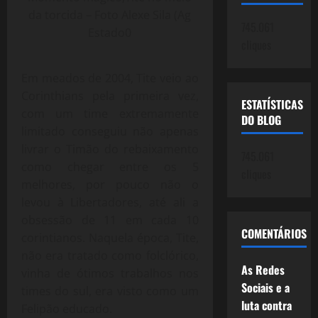
da torcida – Foto Alexe Sila (Ag
745.061
Estado0
cliques
Em meados de 2004, Tite veio ao
Corinthians pela primeira vez,
ESTATÍSTICAS
com um time extremamente
DO BLOG
limitado conseguiu não apenas
livrar o Timão do rebaixamento
745.061
como chegar entre os 5
cliques
melhores, por pouco não o
levou à Libertadores, até ali a
obsessão de 11 em cada 10
COMENTÁRIOS
corintianos. Naquela época, Tite,
não era tratado como folclórico,
As Redes
vinha de ótimos trabalhos nos
Sociais e a
times do sul, era visto como um
luta contra
Felipão educado.