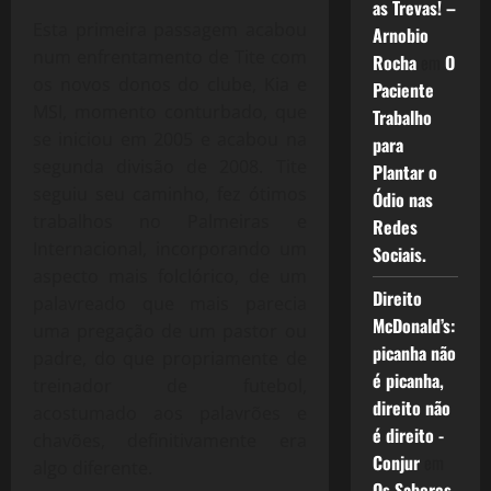
as Trevas! –
Esta primeira passagem acabou
Arnobio
num enfrentamento de Tite com
Rocha
em
O
os novos donos do clube, Kia e
Paciente
MSI, momento conturbado, que
Trabalho
se iniciou em 2005 e acabou na
para
segunda divisão de 2008. Tite
Plantar o
seguiu seu caminho, fez ótimos
Ódio nas
trabalhos no Palmeiras e
Redes
Internacional, incorporando um
Sociais.
aspecto mais folclórico, de um
Direito
palavreado que mais parecia
McDonald’s:
uma pregação de um pastor ou
picanha não
padre, do que propriamente de
é picanha,
treinador de futebol,
direito não
acostumado aos palavrões e
é direito -
chavões, definitivamente era
Conjur
em
algo diferente.
Os Sabores