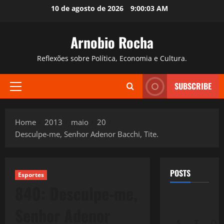
Skip
10 de agosto de 2026
9:00:04 AM
to
content
Arnobio Rocha
Reflexões sobre Política, Economia e Cultura.
SUBSCRIBE
Primary
Menu
Home
2013
maio
20
Desculpe-me, Senhor Adenor Bacchi, Tite.
POSTS
Esportes
840: Desculpe-me,
Senhor Adenor
S
T
Q