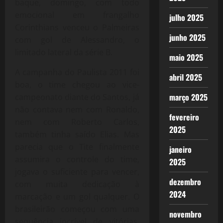
baque, domingo, com todo
emocional em frangalho
julho 2025
Corinthians venceu o Palmeiras
junho 2025
com gol de Alessandro, o
limitado lateral da série B.
maio 2025
A campanha do Paulista 2011 foi
abril 2025
boa, o time chegou ao vice-
março 2025
campeonato diante do Santos, já
não contava nem com Ronaldo,
fevereiro
nem com Roberto Carlos,
2025
também tinha saído Elias. Mas
parecia que o Tite finalmente
janeiro
assumira o controle do time,
2025
jogava o suficiente para vencer,
dezembro
com muita dedicação à
2024
marcação e um gol qualquer. O
brasileirão começou com uma
novembro
sequência incrível de vitórias,