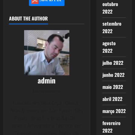
outubro
2022
ABOUT THE AUTHOR
setembro
2022
agosto
2022
julho 2022
junho 2022
admin
maio 2022
Administrator
abril 2022
Nascido em Bela Cruz (Ceará -
Brasil), moro em São Paulo (São
março 2022
Paulo - Brasil) e Brasília (DF -
fevereiro
Brasil) Advogado e Técnico em
2022
Telecomunicações. Autor do