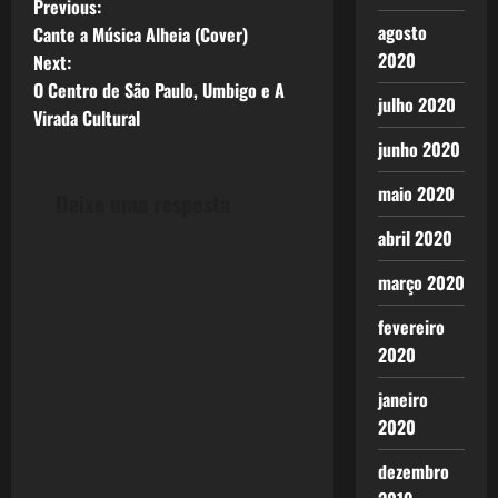
P
Previous:
agosto
Cante a Música Alheia (Cover)
o
2020
Next:
O Centro de São Paulo, Umbigo e A
s
julho 2020
Virada Cultural
t
junho 2020
n
maio 2020
Deixe uma resposta
a
abril 2020
março 2020
v
fevereiro
i
2020
g
janeiro
a
2020
t
dezembro