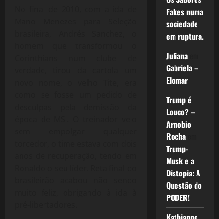
No final de 2010, com a ida de
Fakes numa
Mano Menezes para Seleção
sociedade
brasileira, Andrés Sanchez, o
em ruptura.
homem que transformou o
Juliana
em
Corinthians num clube de
Gabriela –
verdade, tirou da cartola um
Elomar
novo nome, o velho Tite, era
como se fosse um pedido de
Trump é
desculpas pela demissão da
Louco? –
época de MSI. O treinador veio
Arnobio
sem empolgar qualquer
Rocha
em
torcedor, o time estava com dois
Trump-
anos de recuperação, tendo em
Musk e a
Ronaldo o seu líder. Reta final do
Distopia: A
brasileirão acabou não sendo
Questão do
muito feliz, obrigando à ida à
PODER!
pré-libertadores.
Kathianne