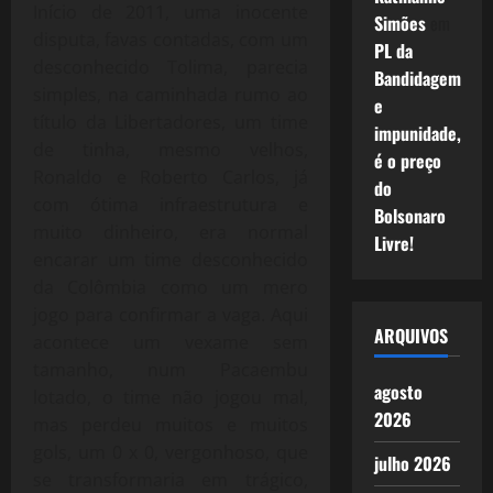
Início de 2011, uma inocente
Simões
em
disputa, favas contadas, com um
PL da
desconhecido Tolima, parecia
Bandidagem
simples, na caminhada rumo ao
e
título da Libertadores, um time
impunidade,
de tinha, mesmo velhos,
é o preço
Ronaldo e Roberto Carlos, já
do
com ótima infraestrutura e
Bolsonaro
muito dinheiro, era normal
Livre!
encarar um time desconhecido
da Colômbia como um mero
jogo para confirmar a vaga. Aqui
ARQUIVOS
acontece um vexame sem
tamanho, num Pacaembu
agosto
lotado, o time não jogou mal,
2026
mas perdeu muitos e muitos
gols, um 0 x 0, vergonhoso, que
julho 2026
se transformaria em trágico,