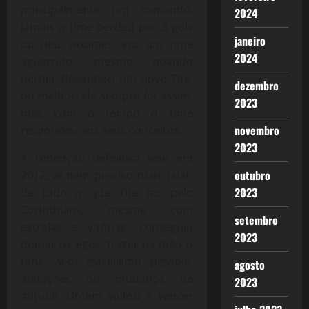
principalmente um comando.
2024
Jamais o time perdeu por 3 gols
janeiro
ou deu vexames, era um time
2024
aguerrido, mesmo quando
perdia. Reconheci um novo Tite,
dezembro
ou melhor, ele sempre foi assim,
2023
mas com o tempo o time
novembro
respondeu aos seus conceitos.
2023
A redenção definitiva veio em
outubro
2012, aí nem preciso mais falar,
2023
de tudo o que Tite fez pelo
Corinthians, mesmo com
setembro
estrelas e vitórias, conseguiu
2023
domar os egos, trazer na mão o
time, sem estrelismo pessoal,
agosto
afetações ou mudança de
2023
atitude. Ontem voltou a vencer