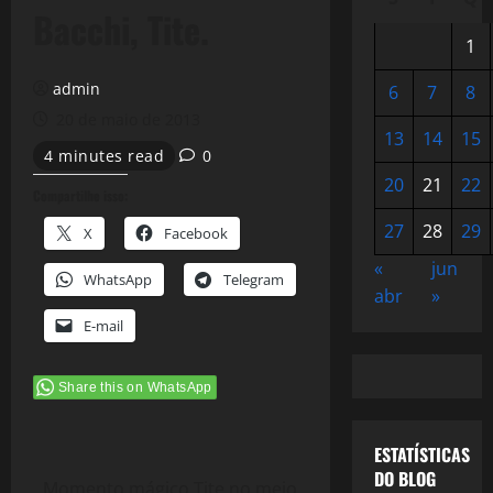
Bacchi, Tite.
1
admin
6
7
8
20 de maio de 2013
13
14
15
4 minutes read
0
20
21
22
Compartilhe isso:
27
28
29
X
Facebook
«
jun
WhatsApp
Telegram
abr
»
E-mail
Share this on WhatsApp
ESTATÍSTICAS
DO BLOG
Momento mágico,Tite no meio