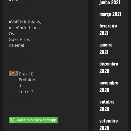
junho 2021
18 de julho
de 2013
março 2021
#VaiCorinthians,
fevereiro
#IkeCorinthians:
2021
Os
Guerreiros
janeiro
na Final
2021
12 de
dezembro de
dezembro
2012
2020
Brasil É
Proibido
novembro
de
2020
Torcer?
27 de junho
outubro
de 2018
2020
setembro
Share this on WhatsApp
2020