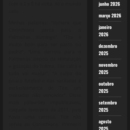
junho 2026
com o 2 x 0 na volta. Ali o mundo
caiu.
março 2026
Minhas palavras: “tomara que
janeiro
Corinthians perca para o
2026
Palmeiras domingo”. “Tite é
muito bom para ser pasto ou
dezembro
padre”. “Uma derrota para o
2025
Palmeiras, depois da eliminação
novembro
e gozação do Tolima, Tite cairá e
2025
tudo vai mudar”. “A culpa do
pouco futebol e das vaciladas é
outubro
exclusivamente do Tite, um
2025
treinador não vencedor”. Disse
setembro
mais palavrões impublicáveis,
2025
naquele fevereiro de 2011, pois
havia uma certeza, Tite não
agosto
servia ao Corinthians. Primeiro
2025