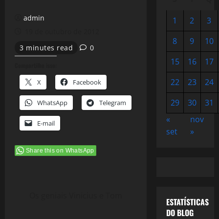
admin
1
2
3
19 de outubro de 2012
8
9
10
3 minutes read
0
15
16
17
Compartilhe isso:
22
23
24
X
Facebook
29
30
31
WhatsApp
Telegram
«
nov
E-mail
set
»
Share this on WhatsApp
Os geniais Vinicius e Tom
ESTATÍSTICAS
DO BLOG