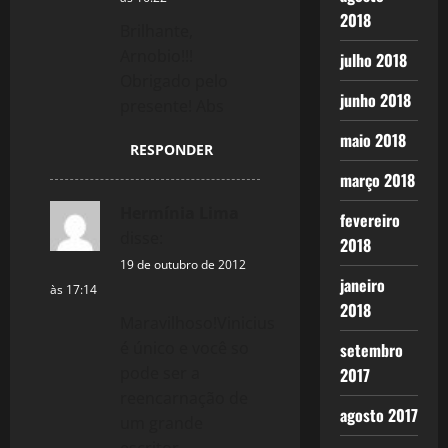
2018
Brilhante,
Arnobio!!!
julho 2018
Obrigado pelo
junho 2018
presente! Abs
maio 2018
RESPONDER
março 2018
Hermínia Lima
fevereiro
disse:
2018
19 de outubro de 2012
janeiro
às 17:14
2018
Maravilhoso!Vinicius
é único e você so
setembro
pode ser a
2017
reencarnação de
agosto 2017
um grande
escritor.