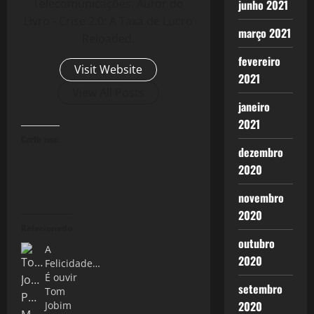
Telecomunicações. Autor do
junho 2021
Livro - Crise 2.0: A Taxa de Lucro
março 2021
Reloaded.
fevereiro
Visit Website
2021
View All Posts
janeiro
2021
Curtir isso:
dezembro
2020
novembro
2020
Relacionado
outubro
A
2020
Felicidade…
É ouvir
setembro
Tom
2020
Jobim