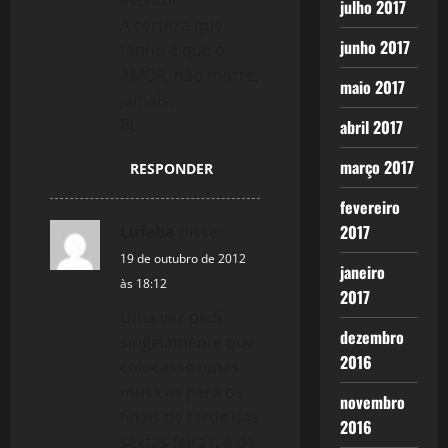
julho 2017
A certeza que
junho 2017
tenho é que o
AMOR, não morre,
maio 2017
jamais.
BJ.
abril 2017
março 2017
RESPONDER
fevereiro
2017
Lufeba
disse:
19 de outubro de 2012
janeiro
às 18:12
2017
Uma vez pedi
dezembro
singelamente que
2016
colocasse umas
músicas para os
novembro
finais de tarde das
2016
sextas-feiras, e de