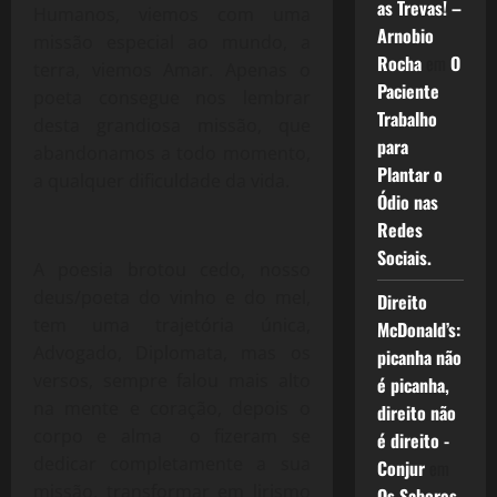
as Trevas! –
Humanos, viemos com uma
Arnobio
missão especial ao mundo, a
Rocha
em
O
terra, viemos Amar. Apenas o
Paciente
poeta consegue nos lembrar
Trabalho
desta grandiosa missão, que
para
abandonamos a todo momento,
Plantar o
a qualquer dificuldade da vida.
Ódio nas
Redes
Sociais.
A poesia brotou cedo, nosso
deus/poeta do vinho e do mel,
Direito
tem uma trajetória única,
McDonald’s:
Advogado, Diplomata, mas os
picanha não
versos, sempre falou mais alto
é picanha,
na mente e coração, depois o
direito não
corpo e alma o fizeram se
é direito -
dedicar completamente a sua
Conjur
em
missão, transformar em lirismo
Os Sabores