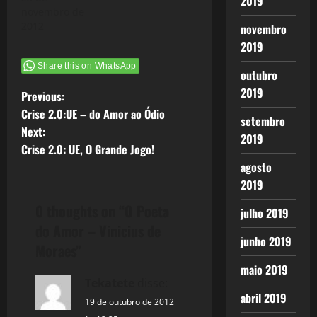
2019
novembro de
2012
novembro
2019
Share this on WhatsApp
outubro
2019
P
Previous:
Crise 2.0:UE – do Amor ao Ódio
setembro
o
Next:
2019
Crise 2.0: UE, O Grande Jogo!
s
agosto
t
2019
0 thoughts on “
O Poeta
n
julho 2019
do Amor – Vinicius de
junho 2019
a
Moraes
”
maio 2019
v
Tekatete
disse:
abril 2019
i
19 de outubro de 2012