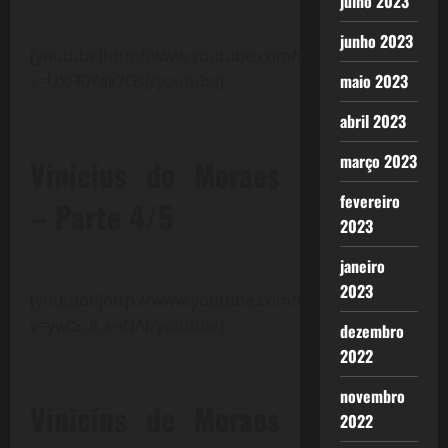
julho 2023
junho 2023
[youtube]http://www.youtube.com/watch?
maio 2023
v=UXFf0Yak7Os[/youtube]
abril 2023
março 2023
Vinicius de Moraes
fevereiro
– Parte 4/5
2023
janeiro
2023
[youtube]http://www.youtube.com/watch?
v=ywtS_8_e4NA[/youtube]
dezembro
2022
novembro
Vinicius de Moraes
2022