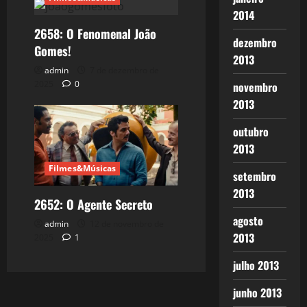
2014
2658: O Fenomenal João
dezembro
Gomes!
2013
admin
7 de dezembro de
2025
0
novembro
2013
outubro
2013
Filmes&Músicas
setembro
2013
2652: O Agente Secreto
agosto
admin
12 de novembro de
2013
2025
1
julho 2013
junho 2013