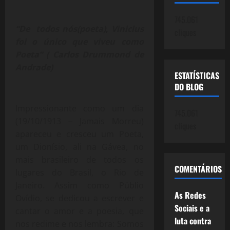
745.061
“De todos nós(poeta), Vinicius
cliques
foi o único que viveu como
Poeta” ( Carlos Drummond de
Andrade)
ESTATÍSTICAS
DO BLOG
Impressionante como um dia
745.061
(19/10/1913 – Jamais Morreu)
cliques
apareceu e cresceu um Poeta,
um Dionísio, ali na Gávea, no
mais brasileiro de todos os
COMENTÁRIOS
lugares do Brasil, o Rio de
Janeiro. Assim como Públio
As Redes
Ovídio, se dedicou a escrever e
Sociais e a
cantar o amor e a poesia, que
luta contra
nos redime e nos lembra: Somos