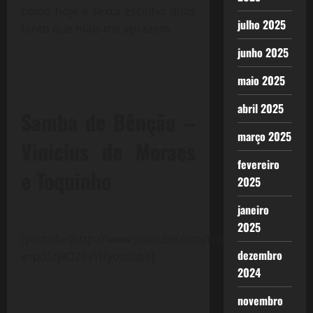
como hoje é sexta escolho duas
julho 2025
tanto que mais me aprazem.
junho 2025
maio 2025
abril 2025
Samba de Bênção –
março 2025
Vinicius de Moraes
fevereiro
e Toquinho
2025
janeiro
2025
[youtube]http://www.youtube.com/watch?
dezembro
v=pdStj4D28vY[/youtube]
2024
novembro