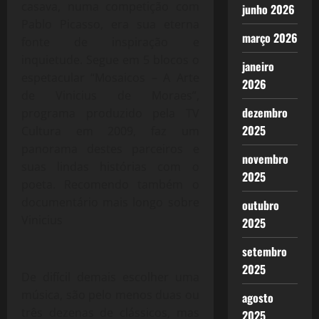
casava, numa competição com
junho 2026
Pablo Picasso, era sua eterna
março 2026
fonte de inspiração e
inquietude. Segue em 5 blocos o
janeiro
espetacular “Mosaicos – A Arte
2026
de Vinicius de Moraes”,
dezembro
programa produzido pela TV
2025
Cultura em 2009, faz um
panorama destes parceiros e
novembro
suas lindas histórias com o
2025
poeta. Recomendo também o
documentário mais longo sobre
outubro
Vinicius
2025
setembro
2025
De difícil demais escolher uma
música, são pelo menos duas ou
agosto
três dezenas de clássicos, mas
2025