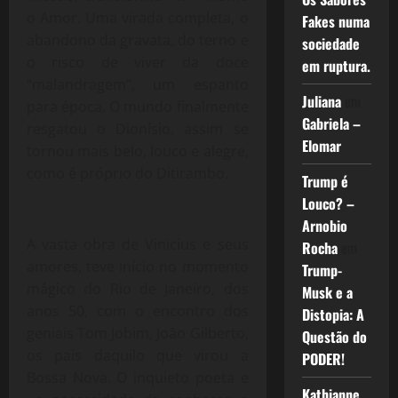
o Amor. Uma virada completa, o
Fakes numa
abandono da gravata, do terno e
sociedade
o risco de viver da doce
em ruptura.
“malandragem”, um espanto
Juliana
em
para época. O mundo finalmente
Gabriela –
resgatou o Dionísio, assim se
Elomar
tornou mais belo, louco e alegre,
como é próprio do Ditirambo.
Trump é
Louco? –
Arnobio
A vasta obra de Vinicius e seus
Rocha
em
amores, teve início no momento
Trump-
mágico do Rio de Janeiro, dos
Musk e a
anos 50, com o encontro dos
Distopia: A
geniais Tom Jobim, João Gilberto,
Questão do
os pais daquilo que virou a
PODER!
Bossa Nova. O inquieto poeta e
Kathianne