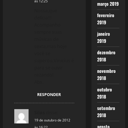
às 12:25
março 2019
g
Nossa,que
fevereiro
a
delícia!!!
2019
Acompanho
t
sempre suas
janeiro
músicas de
2019
i
sexta,mas hoje
dezembro
você se
o
2018
superou.Vinicius é
n
para se ouvir
novembro
rezando!
2018
Abs.
outubro
RESPONDER
2018
setembro
Silas
disse:
2018
19 de outubro de 2012
agosto
às 16:22