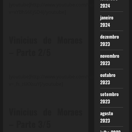
[youtube]http://www.youtube.com/watch?
2024
v=xYBhS6Ej5D4[/youtube]
janeiro
2024
Vinicius de Moraes
dezembro
2023
– Parte 2/5
novembro
2023
outubro
[youtube]http://www.youtube.com/watch?
2023
v=_fs_t6KXsuY[/youtube]
setembro
2023
Vinicius de Moraes
agosto
2023
– Parte 3/5