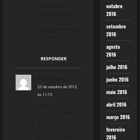
outubro
repente você
2016
chega logo com
um monte de
setembro
algumas das mais
2016
belas do Vinícius…
Caraca!!!
agosto
2016
RESPONDER
julho 2016
Bené
disse:
junho 2016
22 de outubro de 2012
maio 2016
às 11:15
abril 2016
Vinícius é o poeta
da minha família!
março 2016
Meu filho se
chama Vinícius
fevereiro
por causa dele!
2016