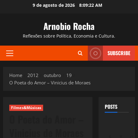
Skip
9 de agosto de 2026
8:09:23 AM
to
content
Arnobio Rocha
Reflexões sobre Política, Economia e Cultura.
SUBSCRIBE
Primary
Menu
Home
2012
outubro
19
O Poeta do Amor – Vinicius de Moraes
POSTS
Filmes&Músicas
O Poeta do Amor –
Vinicius de Moraes
S
T
Q