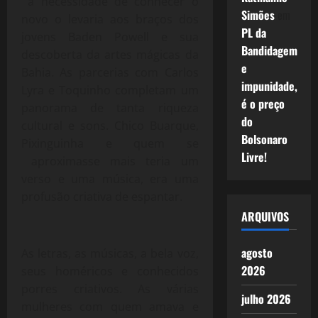
a necessidade de conhecer o
Simões
em
novo o levaria aos braços dos
PL da
jovens Baden Powell e sua
Bandidagem
descoberta da artes mágicas da
e
Bahia. As parcerias com Carlos
impunidade,
Lyra e Toquinho completam um
é o preço
panorama de tanta riqueza
do
cultural e sons. Chico Buarque,
Bolsonaro
Pixinguinha e quem se
Livre!
aproximasse mais teria um
verso e uma música, era uma
profusão criativa de espantar.
ARQUIVOS
agosto
As letras, as músicas, a bela voz,
2026
seus homéricos e conhecidos
porres criativos. As várias
julho 2026
mulheres com quem amava e