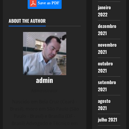
Save as PDF
janeiro
2022
ABOUT THE AUTHOR
dezembro
2021
novembro
2021
outubro
2021
admin
setembro
2021
Administrator
agosto
Nascido em Bela Cruz (Ceará -
2021
Brasil), moro em São Paulo (São
Paulo - Brasil) e Brasília (DF -
julho 2021
Brasil) Advogado e Técnico em