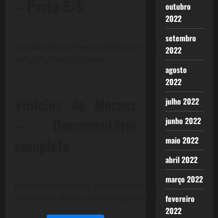
– Parte 5/5
outubro
2022
setembro
[youtube]http://www.youtube.com/watch?
2022
v=BI_f2Rp06as[/youtube]
agosto
2022
Vinicius de Moraes
julho 2022
– Documentário
junho 2022
completo
maio 2022
abril 2022
março 2022
[youtube]http://www.youtube.com/watch?
v=JvEOkeJiX_I&feature=related[/youtube]
fevereiro
2022