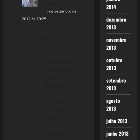
disse:
2014
11 de setembro de
dezembro
2012 às 19:25
2013
Stockler,
Meu
novembro
irmãozinho,
2013
nascemos na
outubro
mesma data,
2013
uma ligação
especial,
setembro
obrigado por
2013
tudo nestes
agosto
dois anos de
2013
luta, suas
palavras e
julho 2013
apoio,
junho 2013
Arnobio