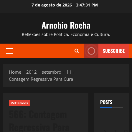
Skip
7 de agosto de 2026
3:47:32 PM
to
content
Arnobio Rocha
Reflexões sobre Política, Economia e Cultura.
SUBSCRIBE
Primary
Menu
Home
2012
setembro
11
Contagem Regressiva Para Cura
POSTS
Reflexões
566: Contagem
Regressiva Para
S
T
Q