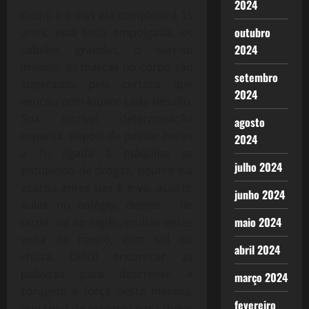
2024
Daqui a 9 dias ela completará 15
outubro
anos, está toda empolgada, os
2024
cabelos grandes, o sorriso
imenso, as marcas no corpo são
setembro
superadas pela certeza que
2024
venceu com louvor cada desafio.
Sua incrível determinação
agosto
espanta, depois de passar horas
2024
a fio ligada à máquina se
julho 2024
entupindo de drogas, noutro dia
acorda antes das 6 e vai assistir
junho 2024
aulas no colégio, depois , de
maio 2024
tarde, vai ao inglês, muitas vezes
volta de metrô, com sol ou
abril 2024
chuva. Difícil encontrar as
palavras para descrever a
março 2024
coragem e força desta menina,
fevereiro
que sirva de exemplo para todos