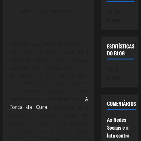
Minha Vida, Meu Amor
745.061
cliques
Naquele dia, agora distante, 11
ESTATÍSTICAS
de junho de 2010, uma dura
DO BLOG
sentença recaiu sobre nossas
cabeças, pois o diagnóstico era
745.061
inequívoco, Letícia, minha filha
cliques
mais velha, então com 12 anos e
9 meses, estava com
Leucemia(mais detalhes aqui
A
COMENTÁRIOS
Força da Cura
). O choro e o
desespero tomou conta de
As Redes
nossas vidas, intimamente
Sociais e a
abalados, sem saber que rumo
luta contra
tomar, ou de como seriam os