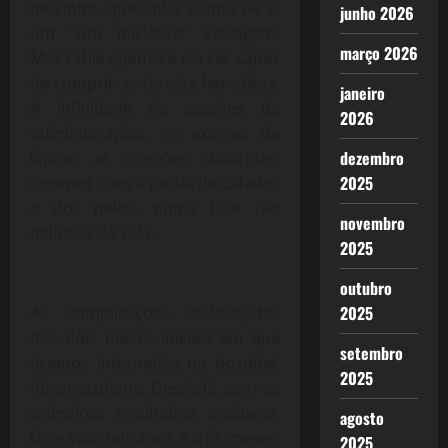
mocinha, que tinha diante de si
junho 2026
um “rito iniciático” selvagem.
março 2026
Mas cabia apenas a ela ser capaz
de cumprir as tarefas hercúleas.
janeiro
A infinidade de sessões de
2026
quimioterapias, os exames de
dezembro
liquor, as injeções doloridas,
2025
conviver com a perda de cabelos
e dos pelos, numa fase tão
novembro
delicada da vida.
2025
outubro
2025
As complicações indesejadas
dos dois meses iniciais em que
setembro
ficamos internados no hospital,
2025
foi angustiante. Desde lá, com os
primeiros resultados positivos,
agosto
lá se vão dois anos e três meses,
2025