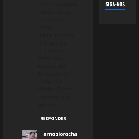
SIGA-NOS
Com uma alegria
imensa festejo
essa vitória.
Minha
solidariedade à
Lelê: que ela,
assim como
tenho feito,
esqueça das
dores e só se
lembre das
vitórias. Espero
logo chegar lá
também.
RESPONDER
arnobiorocha