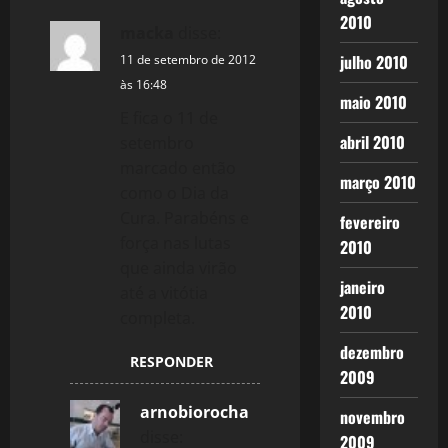
2010
macka
disse:
julho 2010
11 de setembro de 2012
às 16:48
maio 2010
E fica o 11 de
abril 2010
setembro
marcado então
março 2010
como o Dia da
Cura. Parabéns e
fevereiro
força nas lutas
2010
que ainda virão
janeiro
até a vitótia
2010
completa.
dezembro
RESPONDER
2009
arnobiorocha
novembro
disse:
2009