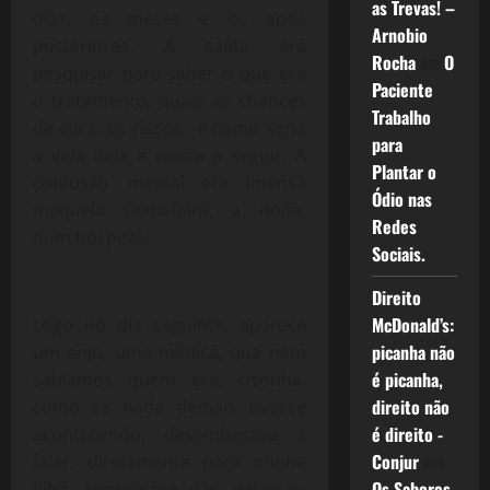
as Trevas! –
dias, os meses e os anos
Arnobio
posteriores. A saída era
Rocha
em
O
pesquisar para saber o que era
Paciente
o tratamento, quais as chances
Trabalho
de cura, os riscos, e como seria
para
a vida dela e nossa a seguir. A
Plantar o
confusão mental era imensa
Ódio nas
maquela sexta-feira, a noite,
Redes
num hospital.
Sociais.
Direito
McDonald’s:
Logo no dia seguinte, aparece
picanha não
um anjo, uma médica, que nem
é picanha,
sabíamos quem era, risonha,
direito não
como se nada demais tivesse
é direito -
acontecendo, desembestou a
Conjur
em
falar, diretamente para minha
Os Sabores
filha, lembro-me das palavras: