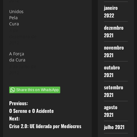
2012
janeiro
Unidos
2022
Pela
Cura
dezembro
3 de
2021
dezembro de
2012
novembro
A Força
2021
da Cura
3 de julho de
outubro
2012
2021
setembro
Share this on WhatsApp
2021
P
Previous:
agosto
O Sereno e O Acidente
2021
o
Next:
Crise 2.0: UE liderada por Medíocres
julho 2021
s