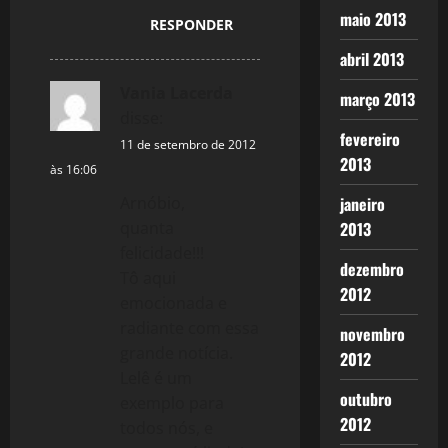
maio 2013
RESPONDER
abril 2013
Vania Lacerda
março 2013
disse:
fevereiro
11 de setembro de 2012
2013
às 16:06
Arnóbio,
janeiro
quanta
2013
felicidade!!!
dezembro
Tô aqui
2012
emocionada e
radiante com essa
novembro
grande notícia.
2012
Lelê é um
outubro
exemplo para
2012
todos nós, e