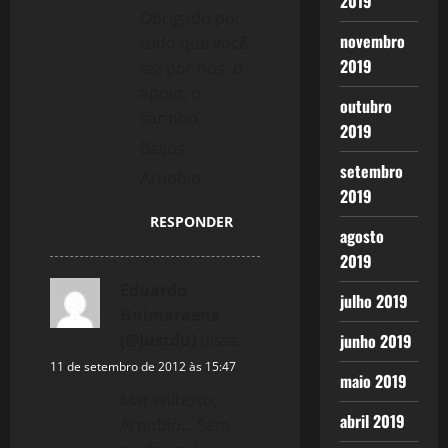
2019
Obrigado por
novembro
tudo que você
2019
fez por nós, o
apoio, o
outubro
carinho,
2019
Beijos,
setembro
Arnobio
2019
RESPONDER
agosto
2019
Eduardo
julho 2019
Guimaraens
(@justdu)
disse:
junho 2019
11 de setembro de 2012 às 15:47
maio 2019
Maravilhoso,
abril 2019
Arnobio… Sem