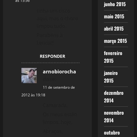
às 15:56
junho 2015
tinha um cisco
maio 2015
aqui, mas o choro
limpou tudo.
abril 2015
Parabéns à
março 2015
Letícia!!
fevereiro
RESPONDER
2015
arnobiorocha
janeiro
disse:
2015
11 de setembro de
dezembro
2012 às 19:18
2014
Camarada,
novembro
Os meus estão
2014
limpos, hoje,
Abraços,
outubro