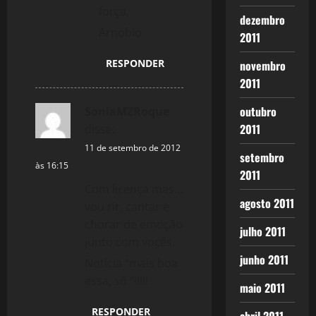
força,
dezembro
Arnobio
2011
RESPONDER
novembro
2011
outubro
SoniaMZRoque
2011
disse:
11 de setembro de 2012
setembro
às 16:15
2011
Com licença mas…
agosto 2011
vou rir, cantar e
chorar de emoção
julho 2011
junto com vocês.
junho 2011
Notícia “mais boa
essa, sõ “!!!!!
maio 2011
RESPONDER