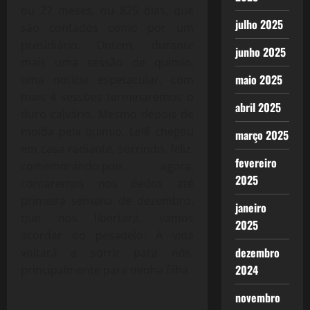
ou 27 meses, ou 825 dias, que
julho 2025
são contados como por um
presidiário. Ontem, durante
junho 2025
mais uma sessão de quimio,
maio 2025
uma notícia espetacular, com
mais 4 sessões terminaremos o
abril 2025
duro calvário. Mesmo depois de
moída pela quimio, Lelê chegou
março 2025
em casa radiante, sorrindo, feliz,
fevereiro
comemorando,pois, agora,
2025
contaremos nos dedos até
primeira semana de dezembro,
janeiro
que nos libertará, vamos
2025
acordar do pesadelo. A vida
dezembro
voltará a sorrir para nós,
2024
principalmente para minha filha.
novembro