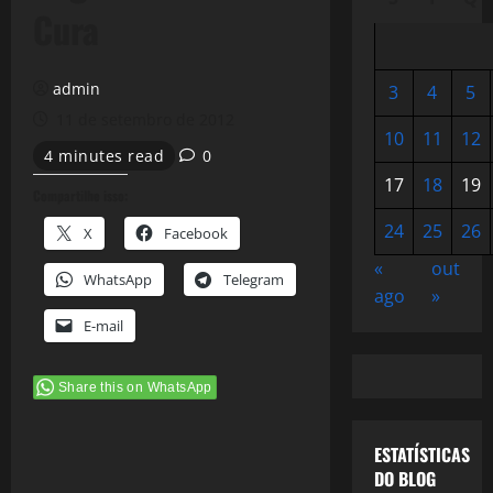
Cura
admin
3
4
5
11 de setembro de 2012
10
11
12
4 minutes read
0
17
18
19
Compartilhe isso:
24
25
26
X
Facebook
«
out
WhatsApp
Telegram
ago
»
E-mail
Share this on WhatsApp
ESTATÍSTICAS
DO BLOG