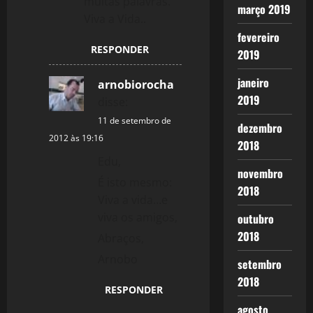
muitas palavras.
março 2019
Viva a Vida..
fevereiro
RESPONDER
2019
janeiro
arnobiorocha
2019
disse:
11 de setembro de
dezembro
2012 às 19:16
2018
Edu,
novembro
É isto mesmo:
2018
Viva a vida…e
viva os amigos,
outubro
2018
Abraços,
Arnobo
setembro
2018
RESPONDER
agosto