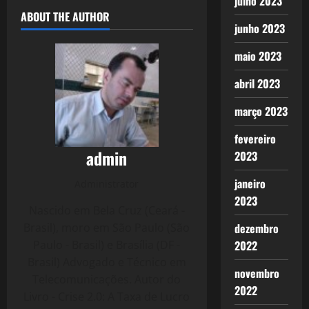
julho 2023
ABOUT THE AUTHOR
junho 2023
maio 2023
abril 2023
março 2023
fevereiro
admin
2023
janeiro
Administrator
2023
Nascido em Bela Cruz (Ceará -
Brasil), moro em São Paulo (São
dezembro
Paulo - Brasil) e Brasília (DF -
2022
Brasil) Advogado e Técnico em
novembro
Telecomunicações. Autor do
2022
Livro - Crise 2.0: A Taxa de Lucro