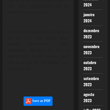
2024
nós, que reclamamos até de
uma unha encravada.
janeiro
2024
dezembro
Viva Lelê, obrigado por tudo que
2023
me faz. Dra Teti, nosso anjo,
jamais saberemos como
novembro
agradecer. Amigos de dor e
2023
apoio, falta muito pouco para
outubro
sair pulando de felicidade sem
2023
rumo por aí.
setembro
2023
agosto
2023
Save as PDF