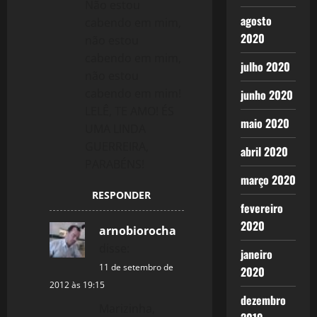
Não estou
agosto
cabendo em mim,
2020
não estou
cabendo em mim,
julho 2020
não estou
cabendo em mim!
junho 2020
LELÊ, TE AMO! ÉS
maio 2020
UMA LINDA
GUERREIRA,
abril 2020
PARABÉNS!
março 2020
RESPONDER
fevereiro
2020
arnobiorocha
disse:
janeiro
11 de setembro de
2020
2012 às 19:15
dezembro
Marizinha,