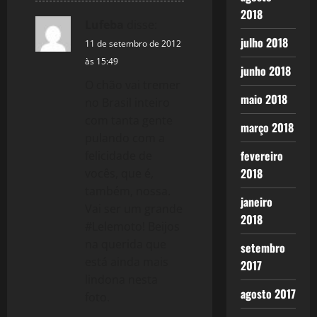
2018
Lufeba
disse:
julho 2018
11 de setembro de 2012
às 15:49
junho 2018
O chão vai tremer
maio 2018
no Brasil inteiro
com tanta gente
março 2018
pulando com a
fevereiro
felicidade de
2018
vocês, que é,
também, nossa.
janeiro
Vai ser um grande
2018
#Lelemoto! Beijos
na querida que
setembro
está ainda mais
2017
lindona nesta
agosto 2017
foto.