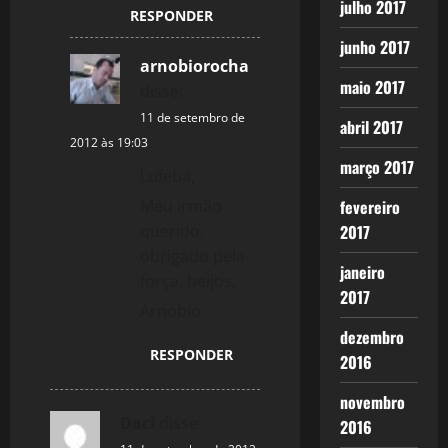
julho 2017
RESPONDER
junho 2017
arnobiorocha
maio 2017
disse:
11 de setembro de
abril 2017
2012 às 19:03
março 2017
Lufeba,
Meu irmão
fevereiro
querido,
2017
obrigado pela
janeiro
força, beijos,
2017
Arnobio
dezembro
RESPONDER
2016
novembro
Daci
disse:
2016