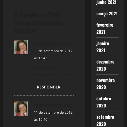
junho 2021
t
março 2021
0 thoughts on “
566:
n
Contagem Regressiva
fevereiro
a
Para Cura
”
2021
v
janeiro
marinildac
disse:
2021
i
11 de setembro de 2012
às 15:45
dezembro
g
Não estou
2020
a
cabendo em mim,
novembro
t
2020
RESPONDER
outubro
i
marinildac
disse:
2020
o
11 de setembro de 2012
setembro
às 15:46
n
2020