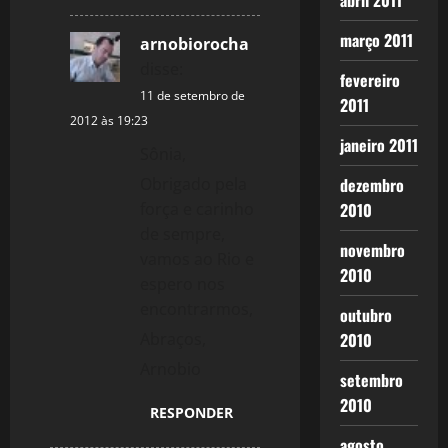
abril 2011
março 2011
arnobiorocha
disse:
fevereiro
11 de setembro de
2011
2012 às 19:23
janeiro 2011
Sônia,
Obrigado pela
dezembro
força e carinho
2010
de sempre,
novembro
vamos ao Rio e
2010
espero nos
encontrarmos,
outubro
Abraços,
2010
Arnobio
setembro
2010
RESPONDER
agosto