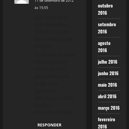
11 de setembro de 2012
outubro
às 15:55
2016
Que viva a vida,
setembro
que maravilha…
2016
É muito bom ter
boas noticias dos
agosto
amigos!
2016
Parabéns, saúde e
julho 2016
vida longa com
muito sucesso,
junho 2016
essa menina vai
longe uma
maio 2016
guerreira!
abril 2016
Um abraço a toda
familia!
março 2016
Fico emocionada
fevereiro
RESPONDER
2016