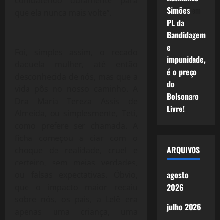
combatendo duramente para
Simões
em
que ela nunca mais volte”.
PL da
Bandidagem
e
Foi, simples assim, o recado
impunidade,
daquela mulher, até então
é o preço
desconhecida de nós, mas que a
do
vida pôs no nosso caminho. A
Bolsonaro
Dra Maria Tereza Assis de
Livre!
Almeida, ou simplesmente, Teti,
como prefere ser chamada. A
ficha começou a ciar com o
ARQUIVOS
choque de realidade, cruel e
certeiro, sem meias verdades,
agosto
ou falsas expectativas. Óbvio,
2026
que o impacto maior recaiu
sobre nós, os pais, a Lelê era
julho 2026
apenas uma criança, uma