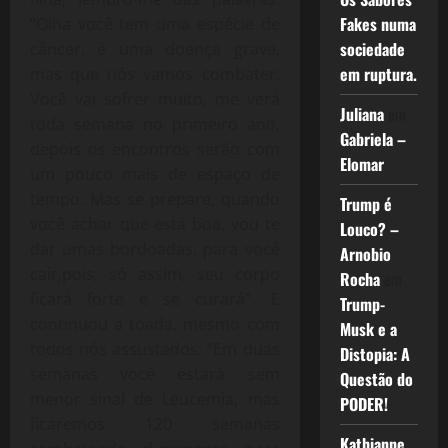
Fakes numa
“Olha você tem uma espécie de
sociedade
câncer, é uma doença grave,
em ruptura.
mas que nós vamos combater.
Você vai sofrer muito, me verá
Juliana
em
toda semana no primeiro ano,
Gabriela –
depois os encontros serão com
Elomar
um pouco mais de espaço de
tempo. Mas se prepare, quando
Trump é
você achar que está boa, vou te
Louco? –
dar umas bordoadas, para você
Arnobio
cair,pois, só assim, seu corpo
Rocha
em
ficará forte e se curará”. E
Trump-
continuou a toada, mesmo com
Musk e a
todos nós assustados: “Em duas
Distopia: A
semanas você estará sem
Questão do
menor sinal de Leucemia, mas
PODER!
ficaremos 120 semanas
Kathianne