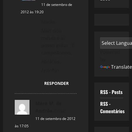
11 de setembro de
2012 às 19:20
Macka,
Mais dois
meses e aí
posso gritar : É
Powered
campeãoooo,
by
Abraços,
Translate
Arnobio
RESPONDER
RSS - Posts
Mara M. de
RSS -
Andréa
disse:
Comentários
11 de setembro de 2012
às 17:05