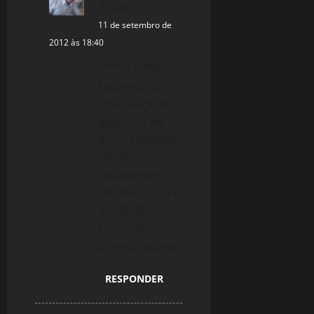
disse:
11 de setembro de
2012 às 18:40
Minha amiga,
Estamos na
esperança de
que você em
breve também
esteja
totalmente
curada, Força e
fé, conte
conosco,
Arnobio Rocha
RESPONDER