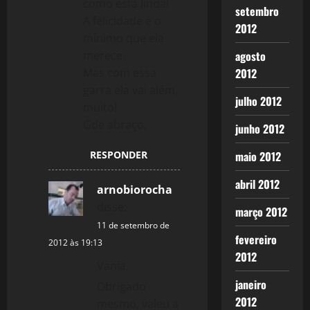
como está linda!
setembro
A felicidade é o
2012
mínimo que ela
merece.
agosto
Mas com essa
2012
garra ela vai além,
julho 2012
muito!
Gde abraço,
junho 2012
RESPONDER
maio 2012
abril 2012
arnobiorocha
disse:
março 2012
11 de setembro de
fevereiro
2012 às 19:13
2012
Vania,
janeiro
Obrigado
2012
mesmo, valeu a