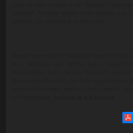
papo de que o poeta é um “fingidor”, serve a
“poético”. Ao leitor atento, nada escapa, o qu
fantasia, não importa qual tema seja.
Nestes momentos de busca de novos rumos, sa
mas sabemos que temos que ir, experime
formulações, enfim: Mudar. Enquanto não fui
fazer o que trilhamos, por mais algum tempo.
ainda não consegui abrir os olhos para ela, ou
o indispensável
conhece-te a ti mesmo
.