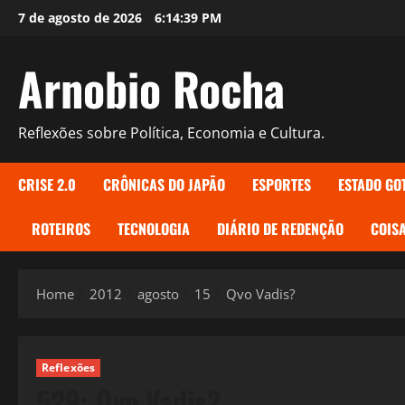
Skip
7 de agosto de 2026
6:14:40 PM
to
content
Arnobio Rocha
Reflexões sobre Política, Economia e Cultura.
CRISE 2.0
CRÔNICAS DO JAPÃO
ESPORTES
ESTADO GO
ROTEIROS
TECNOLOGIA
DIÁRIO DE REDENÇÃO
COISA
Home
2012
agosto
15
Qvo Vadis?
Reflexões
529: Qvo Vadis?