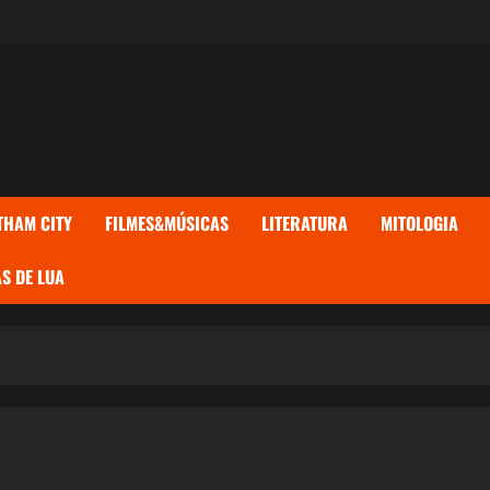
THAM CITY
FILMES&MÚSICAS
LITERATURA
MITOLOGIA
S DE LUA