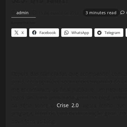
admin
15 de agosto de 2012
3 minutes read
Compartilhe isso:
X
Facebook
WhatsApp
Telegram
Depois das olimpíadas que acompanhei com mui
posts, com opiniões sobre o desempenho do Bra
me encantaram, ao final publiquei um pequeno
jogos dei uma paralisada geral no blog, eve
na série sobre a
Crise 2.0
, agora tenho que 
preguiça, além de uma desmotivação geral, no
novo foco ao blog.