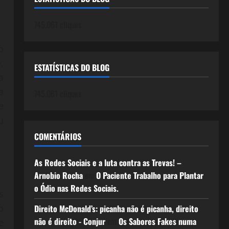
745.061 cliques
o
,
ESTATÍSTICAS DO BLOG
a
a
745.061 cliques
e
u
COMENTÁRIOS
As Redes Sociais e a luta contra as Trevas! –
Arnobio Rocha
em
O Paciente Trabalho para Plantar
o Ódio nas Redes Sociais.
s
o
Direito McDonald’s: picanha não é picanha, direito
não é direito - Conjur
em
Os Sabores Fakes numa
e