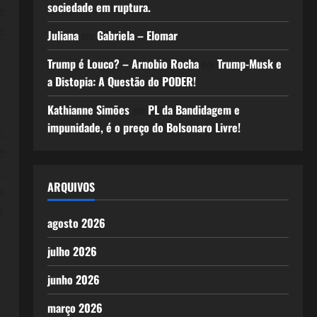
sociedade em ruptura.
é
e
Juliana
em
Gabriela – Elomar
Trump é Louco? – Arnobio Rocha
em
Trump-Musk e
a Distopia: A Questão do PODER!
Kathianne Simões
em
PL da Bandidagem e
impunidade, é o preço do Bolsonaro Livre!
,
e
,
ARQUIVOS
s
n
,
agosto 2026
julho 2026
junho 2026
março 2026