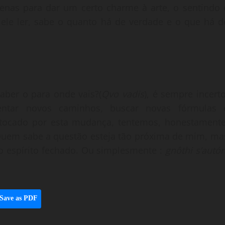
penas para dar um certo charme à arte, o sentindo 
e ele ler, sabe o quanto há de verdade e o que há d
ber o para onde vais?(
Qvo vadis
), é sempre incerto
ntar novos caminhos, buscar novas fórmulas 
 tocado por esta mudança, tentemos, honestamente
 Quem sabe a questão esteja tão próxima de mim, ma
 o espírito fechado. Ou simplesmente :
gnôthi s’autó
Save as PDF