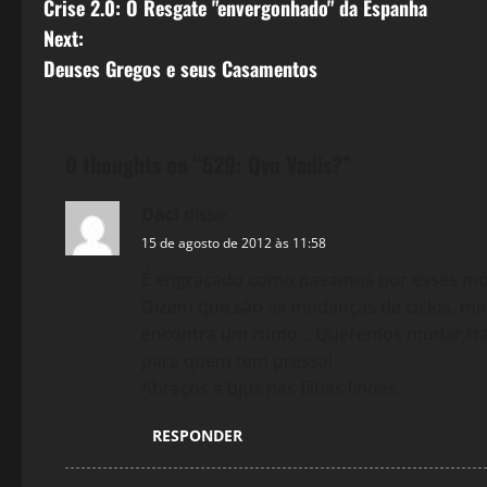
Crise 2.0: O Resgate "envergonhado" da Espanha
o
Next:
s
Deuses Gregos e seus Casamentos
t
n
0 thoughts on “
529: Qvo Vadis?
”
a
Daci
disse:
v
15 de agosto de 2012 às 11:58
É engraçado como pasamos por esses mom
i
Dizem que são as mudanças de ciclos, mai
encontra um rumo… Queremos mudar,tras
g
para quem tem pressa!
a
Abraços e bjus nas filhas lindas.
t
RESPONDER
i