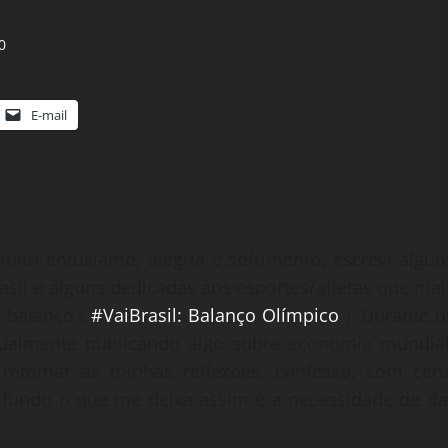
0
E-mail
to entusiamo, alegria e sofrimento, escrevi algun
sil e alguns dedicadas aos esportes/atletas que mai
 balanço (
#VaiBrasil: Balanço Olímpico
). Durante o
ntualmente publicando algo sobre economia mundial
retomar as minhas reflexões, confesso, com cert
 fundo o que me deixa assim é a necessidade de da