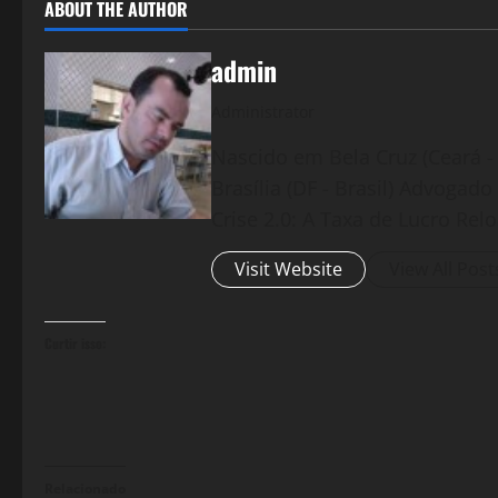
ABOUT THE AUTHOR
admin
Administrator
Nascido em Bela Cruz (Ceará - 
Brasília (DF - Brasil) Advogad
Crise 2.0: A Taxa de Lucro Rel
Visit Website
View All Post
Curtir isso:
Relacionado