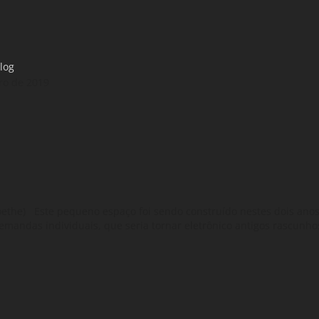
log
ro de 2019
oethe) Este pequeno espaço foi sendo construído nestes dois ano
mandas individuais, que seria tornar eletrônico antigos rascunho