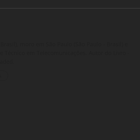
Brasil), moro em São Paulo (São Paulo - Brasil) e
o e Técnico em Telecomunicações. Autor do Livro -
oaded.
s