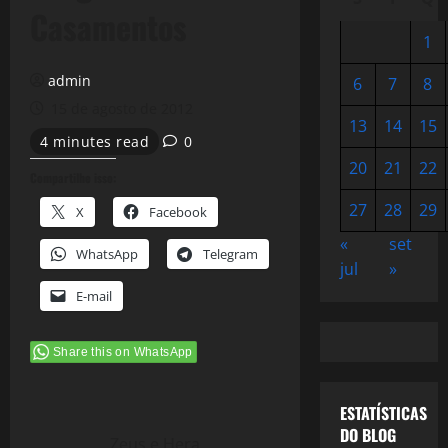
Casamentos
1
admin
6
7
8
15 de agosto de 2012
13
14
15
4 minutes read
0
20
21
22
Compartilhe isso:
27
28
29
X
Facebook
«
set
WhatsApp
Telegram
jul
»
E-mail
Share this on WhatsApp
ESTATÍSTICAS
DO BLOG
Zeus e Hera