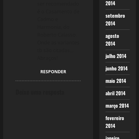
2014
ser recomendado
é o Casamento de
setembro
Cadmo e
2014
Harmonia, do
Roberto Calasso.
agosto
Onde as variantes
2014
tb são citadas…
julho 2014
Abraços!
junho 2014
RESPONDER
maio 2014
Deixe uma resposta
abril 2014
março 2014
fevereiro
2014
janeiro