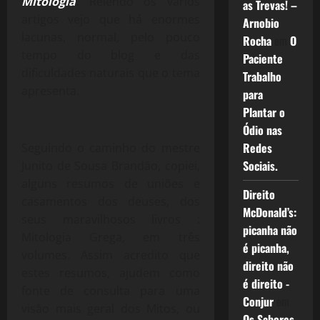
Mitologia
.
Relendo os vários
as Trevas! –
artigos vejo que há enormes
Arnobio
lacunas, normal, pelo pouco
Rocha
em
O
tempo do blog e das
Paciente
dificuldades naturais que o tema
Trabalho
apresenta.
para
Plantar o
Ódio nas
Redes
Seguindo o caminho do mestre
Sociais.
Junito de Sousa Brandão, copiei,
alguns resumos de uniões e
Direito
casamentos dos deuses, dos
McDonald’s:
seus maravilhosos livros :
picanha não
Mitologia Grega, em três
é picanha,
volumes. Assim acredito que
direito não
estes resumos, ajudem como
é direito -
fonte de consulta para uma
Conjur
em
visão mais geral dos Mitos, ou
Os Sabores