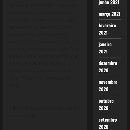
junho 2021
deuses e dos homens. Repartiu
suas honras com os outros
março 2021
Imortais e iniciou seu reinado
fevereiro
para sempre. Seus múltiplos
2021
casamentos refletem-lhe o
poder de fecundação. Nova era
janeiro
se abre para Hesíodo: com Zeus
2021
está a Dique, a nova Justiça. E a
dezembro
Terceira e última Geração
2020
Divina: o estágio olímpico de
Zeus (Teogonia – versos 886-
novembro
964).
2020
outubro
2020
A lista de suas uniões divinas e
com mortais:
setembro
2020