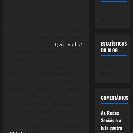
745.061
cliques
Neste momento de reflexão,
sobre os novos rumos, como
ESTATÍSTICAS
descrito no post
Qvo Vadis?
,
DO BLOG
voltei aos estudos da Grécia,
lembrei de uma dificuldade
745.061
recorrente para que gosta do
cliques
tema é a fragmentação, os
vários mitos são tratados em
variadas obras, ou apenas
mencionados, que apenas com
COMENTÁRIOS
muito estudo se consegue uma
visão mais ampla, neste blog,
As Redes
concentrei alguns estudos dos
Sociais e a
mitos gregos na Categoria:
luta contra