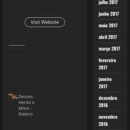
julho 2017
Livro - Crise 2.0: A Taxa de Lucro
Reloaded.
junho 2017
Visit Website
maio 2017
View All Posts
abril 2017
março 2017
Curtir isso:
fevereiro
2017
janeiro
2017
Relacionado
Deuses,
dezembro
Heróis e
2016
Mitos –
Roteiro
novembro
3 de maio de
2016
2012