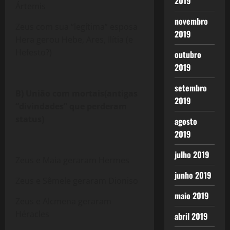
2019
Ártemis
novembro
Zeus com sua “legítima” esposa
2019
Hera gerou Hebe, Ares, Ilítia (e
Hefesto?)
outubro
2019
setembro
B) União com mortais(antigas
2019
“divindades” que perderam
status)
agosto
2019
julho 2019
Zeus e Maia geraram Hermes
junho 2019
Zeus e Sêmele geraram Dioniso
maio 2019
Zeus e Alcmena geraram
Héracles
abril 2019