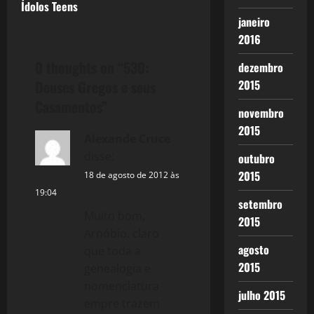
Ídolos Teens
s
janeiro
2016
t
0 thoughts on “
530:
dezembro
n
Deuses Gregos e seus
2015
a
Casamentos
”
novembro
v
2015
Alexande Cruce
disse:
i
outubro
2015
18 de agosto de 2012 às
g
19:04
setembro
a
Muito bom,
2015
Arnóbio. claro
t
agosto
que toda a
2015
genealogia e
i
nomenclatura
julho 2015
empre trazem
o