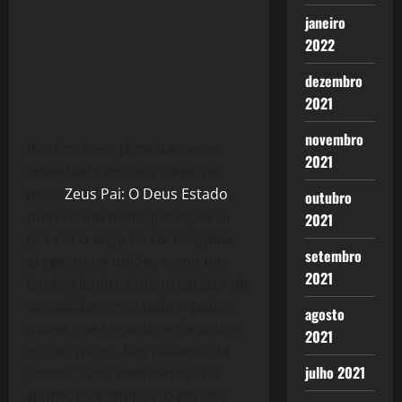
janeiro
2022
dezembro
2021
novembro
Por fim Zeus, já muitas vezes
2021
resenhado por nós como no
post:
Zeus Pai: O Deus Estado
,
outubro
merece um destaque especial
2021
por ser o auge da cosmogonia
setembro
grega, e sua uniões como nos
2021
lembra Junito, tinham caráter de
consolidar em si todo o poder,
agosto
quase que sugando a força dos
2021
outros mitos. Nas palavras de
julho 2021
Junito:
“Zeus consolidou seu
poder, tornando-se o pai dos