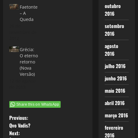
outubro
Faetonte
2016
– A
Queda
setembro
26 de
novembro de
2016
2012
agosto
Grécia:
2016
O eterno
retorno
julho 2016
(Nova
Versão)
junho 2016
12 de agosto
de 2013
maio 2016
abril 2016
Share this on WhatsApp
março 2016
P
Previous:
Qvo Vadis?
fevereiro
o
Next:
2016