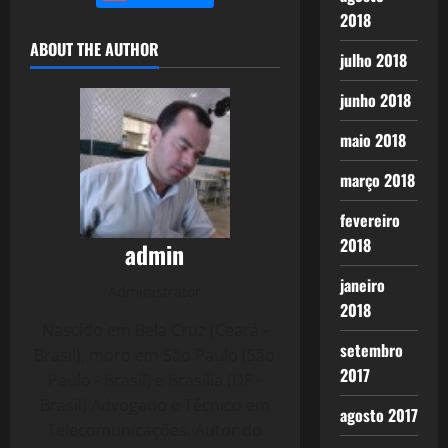
2018
ABOUT THE AUTHOR
julho 2018
junho 2018
maio 2018
março 2018
fevereiro
2018
admin
janeiro
Administrator
2018
Nascido em Bela Cruz (Ceará -
setembro
Brasil), moro em São Paulo (São
2017
Paulo - Brasil) e Brasília (DF -
Brasil) Advogado e Técnico em
agosto 2017
Telecomunicações. Autor do