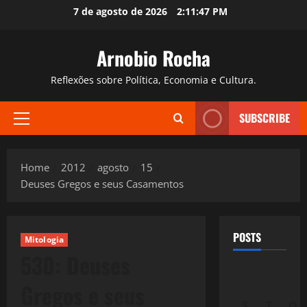
Skip
7 de agosto de 2026
2:11:48 PM
to
content
Arnobio Rocha
Reflexões sobre Política, Economia e Cultura.
SUBSCRIBE
Primary
Menu
Home
2012
agosto
15
Deuses Gregos e seus Casamentos
POSTS
Mitologia
530: Deuses
Gregos e seus
S
T
Q