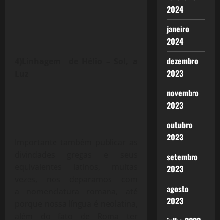
2024
janeiro
2024
dezembro
4)Linhagem de Hélio – Sol, a
2023
Luz
novembro
2023
outubro
2023
Importante também publicar as
divindades gregas e seus
setembro
equivalentes latinos, muitas
2023
vezes, nos deparamos com
agosto
a nomenclatura romana, até
2023
porque nossa língua é neolatina,
além do fato de Roma ter