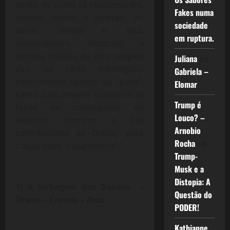
ainda, de como se relacionaram,
Fakes numa
deuses, heróis e mortais. As
sociedade
varias uniões e seus
em ruptura.
descendentes, mostram a
estreita relação de uma religião
Juliana
em
viva, os seres mitológicos
Gabriela –
intimamente ligados ao “povo”.
Elomar
Junito basicamente condensa as
Trump é
lições de cosmogonia de
Louco? –
Hesíodo, Homero e das
Arnobio
contribuições de Ovídio, para
Rocha
em
traças estes “casamentos”.
Trump-
Musk e a
Distopia: A
1) A linhagem dos Deuses –
Questão do
Úrano – Cronos – Zeus
PODER!
Kathianne