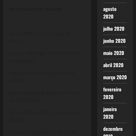
agosto
A) Uniões com deusas
2020
julho 2020
Zeus e Métis foram pais de
junho 2020
Atená
maio 2020
Zeus e Têmis geraram as Horas
e as Moîras
abril 2020
Zeus e Eurínome geraram as
março 2020
Cárites
fevereiro
Zeus e Deméter geraram Core
2020
ou Perséfone
janeiro
Zeus e Mnemósina geraram as
2020
Musas
dezembro
Zeus e Leto geraram Apoio e