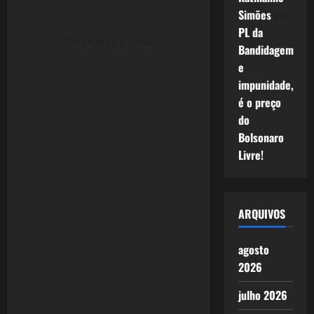
Simões
em
PL da
De Úrano a Zeus
Bandidagem
e
impunidade,
é o preço
do
Bolsonaro
Livre!
ARQUIVOS
agosto
2026
julho 2026