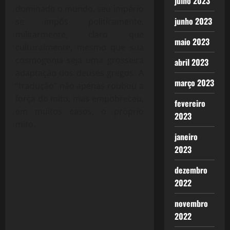
julho 2023
dominado o mundo, seu império
junho 2023
se impôs politicamente,
militarmente, claro que
maio 2023
culturalmente, mesmo que sua
cosmogonia seja uma grosseira
abril 2023
adaptação dos deuses gregos. A
março 2023
“tradução” não apenas roubou a
força do mito, mas empobreceu,
fevereiro
em muitos casos, o próprio
2023
mito.
janeiro
2023
dezembro
2022
novembro
2022