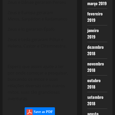
Zeus e Dânae geraram Perseu
março 2019
Zeus e Europa geraram
fevereiro
Minos, Sarpédon e Radamanto
2019
Zeus e Io geraram Épafo
janeiro
2019
Zeus e Leda geraram Pólux e
Helena, Castor e Clitemnestra.
dezembro
2018
novembro
Espero que assim ajude a ter
2018
por onde começar a pesquisar,
buscando os mitos e suas
outubro
relações diversas com outros
2018
mitos, suas tão grandiosas
setembro
aventuras.
2018
Save as PDF
agosto