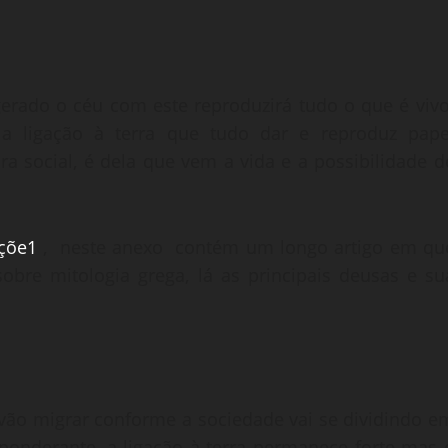
gerado o céu com este reproduzirá tudo o que é vivo
 a ligação à terra que tudo dar e reproduz pape
a social, é dela que vem a vida e a possibilidade d
açõe1
, neste anexo contém um longo artigo em qu
obre mitologia grega, lá as principais deusas e su
 vão migrar conforme a sociedade vai se dividindo e
ponderante, a ligação à terra permanece forte mas 