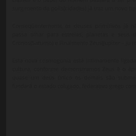
surgimento da polis(cidades) já traz um novo t
Conseqüentemente os deuses primitivos já 
passa olhar para estrelas, planetas e seus 
Cronos(Saturno) e Finalmente Zeus(Jupiter – Ju (de
Esta nova cosmogonia está intimamente ligada 
cultura, conforme demonstramos Zeus é o ápic
quase um deus único os demais são submeti
fundará o estado coligado, federativo grego com 