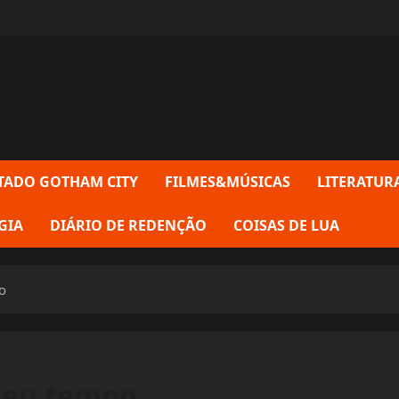
TADO GOTHAM CITY
FILMES&MÚSICAS
LITERATUR
GIA
DIÁRIO DE REDENÇÃO
COISAS DE LUA
o
 seu tempo