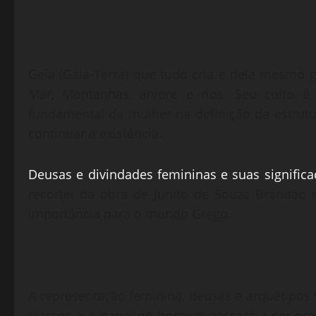
Geia (Gaia-Terra) que tudo cria e dela mesmo 
Mar, Montanhas, arvore e rios. Seu culto é
fundamental da mulher na definição da estrutur
continuar a existência.
Deusas e divindades femininas e suas signific
recortei da obra de Junito de Souza Brandão s
importância para o mundo Grego.
A representação feminina, deusas e arquétipos
classes e o papel do homem passará a ser pre