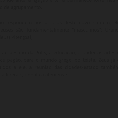
ipo de agrupamento.
não respondem aos anseios deste novo homem, el
deuses são fundamentalmente “masculinos”: Urano
us) Piter (pai).
ao destino da Polis, a educação, o poder as artes 
e pagão, para o mundo grego, politeísta. Zeus já 
dos a ele, a reunião das cidades-estado també
a liderança política ateniense.