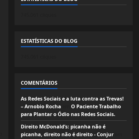
745.061 cliques
ESTATÍSTICAS DO BLOG
745.061 cliques
COMENTÁRIOS
As Redes Sociais e a luta contra as Trevas!
– Arnobio Rocha
em
O Paciente Trabalho
para Plantar o Ódio nas Redes Sociais.
Direito McDonald’s: picanha não é
o
picanha, direito não é direito - Conjur
em