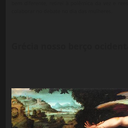
bem diferente, retirei à polêmica da vez e ree
colaborar no debate no dia das mulheres.
Grécia nosso berço ocident