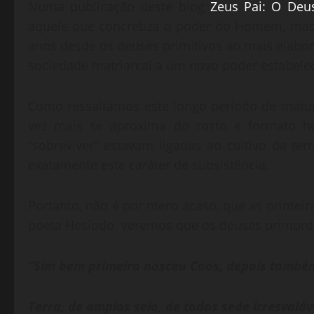
Numa publicação deste blog
Zeus Pai: O Deu
aquele que concretiza o poder do Homem, mach
anos desde os deuses primitivos ao mais elab
sociedade matriarcal a um novo poder estabelec
Como ressaltamos este longo período de matur
vez mais se aproxima do rosto e formato 
“sobreviver” estavam ligadas ao cultivo da te
exatamente este caráter de subsistência.
Portanto, não é por mero acaso, que as primeir
poeta Hesíodo veremos que os deuses primordia
“Sim bem primeiro nasceu Caos, depois també
Terra, de amplos seio, de todos sede irresvalá