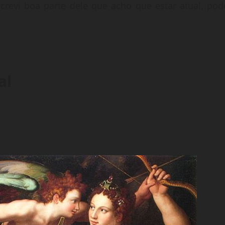
screvi boa parte dele que acho que estar atual, pod
al