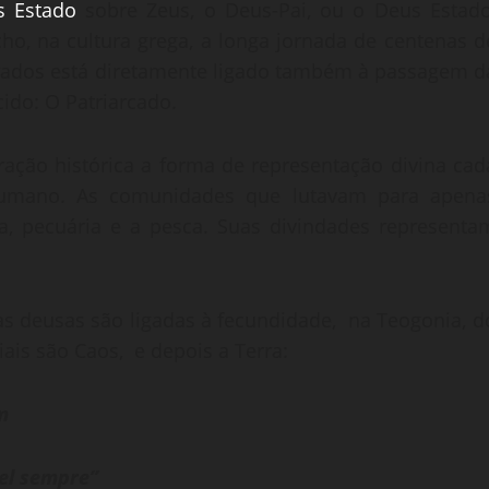
s Estado
sobre Zeus, o Deus-Pai, ou o Deus Estado
o, na cultura grega, a longa jornada de centenas d
orados está diretamente ligado também à passagem d
ido: O Patriarcado.
ação histórica a forma de representação divina cad
humano. As comunidades que lutavam para apena
rra, pecuária e a pesca. Suas divindades representa
as deusas são ligadas à fecundidade, na Teogonia, d
is são Caos, e depois a Terra:
m
vel sempre”