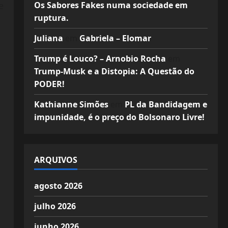
e
Os Sabores Fakes numa sociedade em
ruptura.
Juliana
em
Gabriela – Elomar
Trump é Louco? – Arnobio Rocha
em
Trump-Musk e a Distopia: A Questão do
PODER!
Kathianne Simões
em
PL da Bandidagem e
impunidade, é o preço do Bolsonaro Livre!
ARQUIVOS
agosto 2026
julho 2026
junho 2026