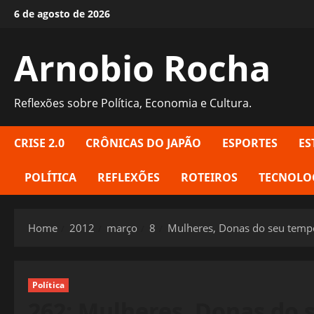
Skip
6 de agosto de 2026
to
content
Arnobio Rocha
Reflexões sobre Política, Economia e Cultura.
CRISE 2.0
CRÔNICAS DO JAPÃO
ESPORTES
ES
POLÍTICA
REFLEXÕES
ROTEIROS
TECNOLO
Home
2012
março
8
Mulheres, Donas do seu temp
Política
262: Mulheres, Donas do