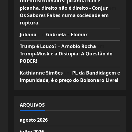
Direito McDonald’s: picanha não é
picanha, direito não é direito - Conjur
em
Os Sabores Fakes numa sociedade em
ruptura.
Juliana
em
Gabriela – Elomar
Trump é Louco? – Arnobio Rocha
em
Trump-Musk e a Distopia: A Questão do
PODER!
Kathianne Simões
em
PL da Bandidagem e
impunidade, é o preço do Bolsonaro Livre!
ARQUIVOS
agosto 2026
julho 2026