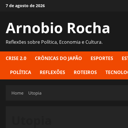
Skip
7 de agosto de 2026
to
content
Arnobio Rocha
Reflexões sobre Política, Economia e Cultura.
CRISE 2.0
CRÔNICAS DO JAPÃO
ESPORTES
ES
POLÍTICA
REFLEXÕES
ROTEIROS
TECNOLO
Home
Utopia
Utopia