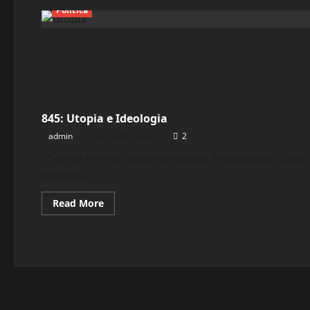
Política
Reflexões
845: Utopia e Ideologia
admin
3 de junho de 2013
2
“Vai-se-me em névoa o mundo. Emanações subtis q
imagens...
Read
Read More
more
about
845:
Utopia
e
Ideologia