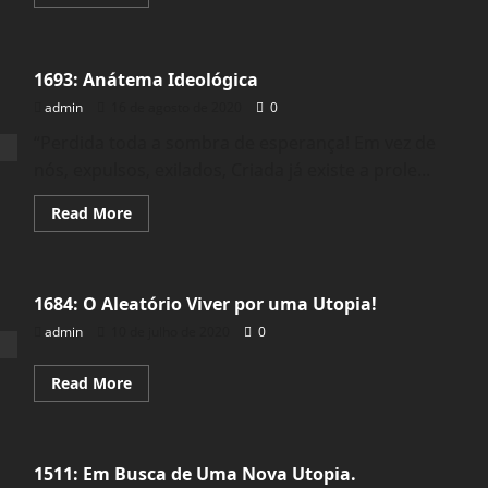
more
about
1698:
Destemor!
1693: Anátema Ideológica
admin
16 de agosto de 2020
0
“Perdida toda a sombra de esperança! Em vez de
nós, expulsos, exilados, Criada já existe a prole...
Read
Read More
more
about
1693:
Anátema
Ideológica
1684: O Aleatório Viver por uma Utopia!
admin
10 de julho de 2020
0
Read
Read More
more
about
1684:
O
Aleatório
1511: Em Busca de Uma Nova Utopia.
Viver