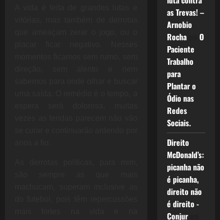
luta contra
A vida é feita de grandes lutas e
as Trevas! –
vitórias, mas também de derrotas
Arnobio
que ameaçam zerar o jogo, ou o
Rocha
em
O
placar ficar negativo. Nesses
Paciente
momentos ficamos sem rumo, sem
Trabalho
direção, sem alento e nem
para
sabemos para onde olhar e buscar
Plantar o
uma saída. O remédio é o tempo, a
Ódio nas
espera será dolorosa, muitas
Redes
vezes as feridas parecem não vão
Sociais.
se curar e continuarão ardendo por
Direito
anos a fio.
McDonald’s:
As derrotas políticas, para mim,
picanha não
são sempre as que mais
é picanha,
machucam, superam inclusive as
direito não
do futebol, pois têm repercussões
é direito -
mais fortes na vida e na
Conjur
em