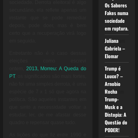
sociedade. Derrota eleitoral é algo
Os Sabores
secundário, ela reflete apenas um
Fakes numa
instante que se pode remediar
sociedade
depois, pode doer, mas é bem
em ruptura.
certo que a recuperação virá logo
Juliana
em
em seguida.
Gabriela –
Entretanto não é o caso dessas
Elomar
eleições como escrevi
Trump é
ontem,
2013, Morreu: A Queda do
Louco? –
PT
, os significados são mais fortes,
Arnobio
não foi uma simples derrota, é uma
Rocha
em
espécie de 7 x 1 só que agora na
Trump-
política. São aqueles instantes em
Musk e a
que sinto a necessidade voltar a
Distopia: A
estudar, ler, de me afastar desse
Questão do
quadro e repensar quase tudo.
PODER!
As lições do que fiz entre 1990 e