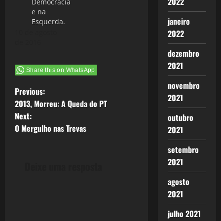
2022
Democracia
e na
janeiro
Esquerda.
10 de agosto
2022
de 2016
dezembro
2021
Share this on WhatsApp
novembro
P
Previous:
2021
2013, Morreu: A Queda do PT
o
Next:
outubro
O Mergulho nas Trevas
2021
s
setembro
t
2021
Deixe uma resposta
n
agosto
a
2021
julho 2021
v