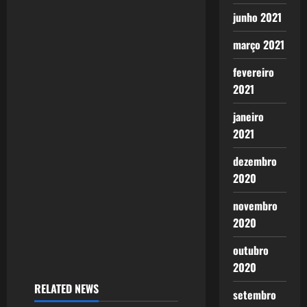
junho 2021
i
março 2021
g
fevereiro
a
2021
t
janeiro
2021
i
dezembro
o
2020
n
novembro
2020
outubro
2020
RELATED NEWS
setembro