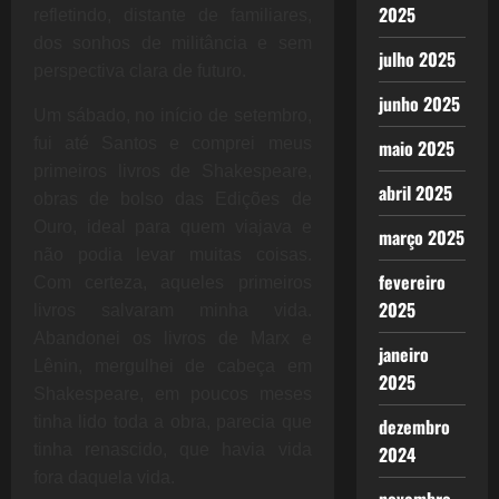
2025
refletindo, distante de familiares,
dos sonhos de militância e sem
julho 2025
perspectiva clara de futuro.
junho 2025
Um sábado, no início de setembro,
fui até Santos e comprei meus
maio 2025
primeiros livros de Shakespeare,
abril 2025
obras de bolso das Edições de
Ouro, ideal para quem viajava e
março 2025
não podia levar muitas coisas.
fevereiro
Com certeza, aqueles primeiros
2025
livros salvaram minha vida.
Abandonei os livros de Marx e
janeiro
Lênin, mergulhei de cabeça em
2025
Shakespeare, em poucos meses
tinha lido toda a obra, parecia que
dezembro
tinha renascido, que havia vida
2024
fora daquela vida.