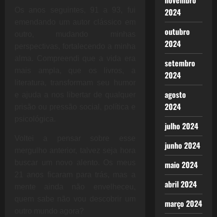
novembro
Os anos seguintes, 91 a 93, fui
2024
emendando um autor clássico em
outubro
outro, mudando minhas
2024
perspectivas, fortalecendo a minha
alma. Compreendi que a vida era
setembro
mais ampla, que os livros, a
2024
literatura, transformam seu humor
agosto
e ajuda a nos libertar de qualquer
2024
prisão ou pressão social, política e
psicológica.
julho 2024
Voltei a pensar sobre esse
junho 2024
mergulho anterior, talvez seja hora
buscar um novo alento. Os meus
maio 2024
21 anos ficaram para trás, mas a
abril 2024
mente ainda não envelheceu,
quem sabe não vou descobrir um
março 2024
outro mundo agora?