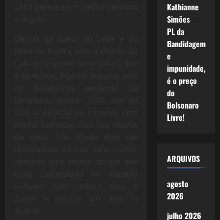
Kathianne
1993 parece ser o melhor caminho
Simões
em
a seguir.
PL da
Depois da queda do Leste e do
Bandidagem
Muro de Berlim, veio a derrota do
e
Lula no segundo turno para Collor
impunidade,
e se fechou, logo em seguida, com
é o preço
os Sandinistas perdendo na
do
Nicarágua. Aquele 1990, não foi
Bolsonaro
fácil, a seleção do Lazaroni com
Livre!
futebol horroroso caiu nas oitavas
da copa. São Paulo vivia um
desemprego infernal, tinha recém-
ARQUIVOS
chegado aqui, muitos amigos que
tinha conquistado no trabalho
agosto
estavam indo embora para o
2026
Japão e parecia que tudo ia
acabar.
julho 2026