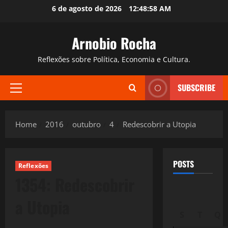
Skip
6 de agosto de 2026
12:48:59 AM
to
content
Arnobio Rocha
Reflexões sobre Política, Economia e Cultura.
SUBSCRIBE
Primary
Menu
Home
2016
outubro
4
Redescobrir a Utopia
POSTS
Reflexões
1354: Redescobrir
a Utopia
S
T
Q