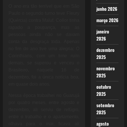
O ano era tão terrível que em São
junho 2026
Paulo o segundo turno teve Fleury
março 2026
(Quércia) contra Maluf. Collor tinha
rapado a poupança, mas as
janeiro
pessoas ainda não se davam
2026
conta da desgraça toda. Apenas
no fim do ano tive uma alegria: O
dezembro
Corinthians, com um time ruim
2025
demais, se superou e venceu o
novembro
Brasileiro, naquele 16 de
2025
dezembro, foi a única notícia boa,
em quase dois anos.
outubro
2025
Nessa época trabalhei no Guarujá
por quatro meses, entre agosto e
setembro
dezembro, ali serviu de refúgio,
2025
entre o trabalho e o apartamento,
agosto
olhava para o mar, ficava ali