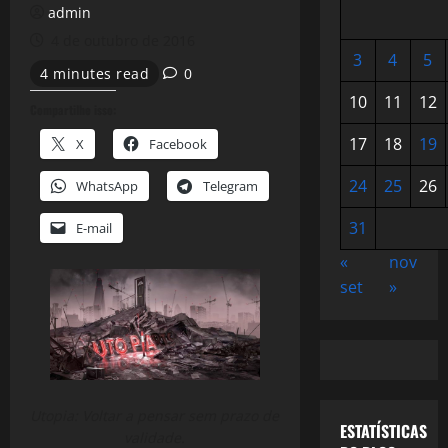
admin
4 de outubro de 2016
3
4
5
4 minutes read
0
10
11
12
Compartilhe isso:
17
18
19
X
Facebook
24
25
26
WhatsApp
Telegram
31
E-mail
«
nov
set
»
Utopia: Voltar a pensar sem prazo de
ESTATÍSTICAS
validade.