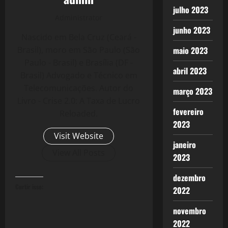
julho 2023
Administrator
junho 2023
Nascido em Bela Cruz (Ceará -
Brasil), moro em São Paulo (São
maio 2023
Paulo - Brasil) e Brasília (DF -
abril 2023
Brasil) Advogado e Técnico em
Telecomunicações. Autor do
março 2023
Livro - Crise 2.0: A Taxa de Lucro
fevereiro
Reloaded.
2023
Visit Website
janeiro
View All Posts
2023
dezembro
Curtir isso:
2022
novembro
2022