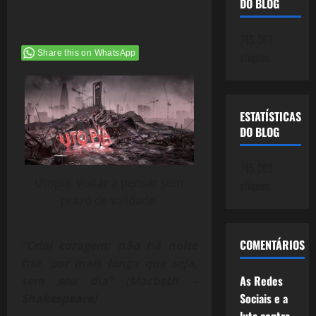
DO BLOG
745.061
Share this on WhatsApp
cliques
ESTATÍSTICAS
DO BLOG
745.061
Utopia: Voltar a pensar sem
cliques
prazo de validade.
COMENTÁRIOS
“Criai coragem; não há noite
fria, por mais longa que seja,
As Redes
sem seu dia” (Macbeth –
Sociais e a
Shakespeare)