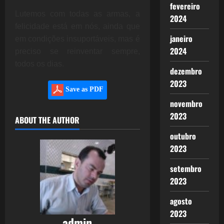
fevereiro
Lutemos com todas as armas, a
2024
felicidade está em nós, ainda que
janeiro
em condições insuportáveis, mas é
2024
preciso se reinventar sempre,
todos os dias.
dezembro
2023
Save as PDF
novembro
2023
ABOUT THE AUTHOR
outubro
2023
setembro
2023
agosto
2023
admin