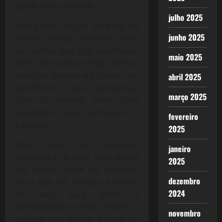
aquilo como verdade.
julho 2025
Agora que cheguei ao meio da
junho 2025
minha jornada, continuo tendo
um sonho, que é de envelhecer
maio 2025
bem, sem precisar negar minhas
ideias de quando era jovem, não
abril 2025
significando que permaneça
março 2025
com as mesmas ideias, mas
mantendo meus princípios e
fevereiro
a
Utopia
.
2025
Que reúna as condições
janeiro
materiais e de vida, para jamais
2025
me tornar refém de qualquer
dezembro
força que me obrigue a mudar
2024
de lado. Que tenha a
sensibilidade de olhar sempre as
novembro
pessoas sem desviar o olhar ou