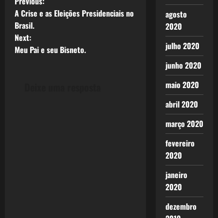
P
Previous:
A Crise e as Eleições Presidenciais no
agosto
o
Brasil.
2020
Next:
s
julho 2020
Meu Pai e seu Bisneto.
t
junho 2020
n
maio 2020
Deixe uma resposta
a
abril 2020
v
março 2020
i
fevereiro
2020
g
janeiro
a
2020
t
dezembro