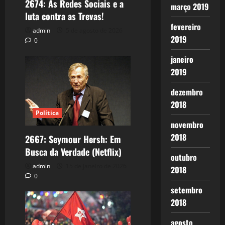
2674: As Redes Sociais e a
março 2019
luta contra as Trevas!
fevereiro
admin
5 de agosto de 2026
2019
0
janeiro
2019
dezembro
2018
Política
novembro
2018
2667: Seymour Hersh: Em
Busca da Verdade (Netflix)
outubro
admin
15 de janeiro de 2026
2018
0
setembro
2018
agosto