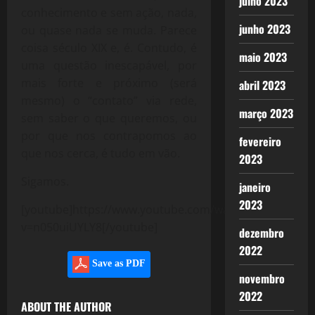
julho 2023
conhecimento e sem ação, nada,
junho 2023
ou quase nada se muda. Parece
coisa século XIX e, é. Contudo, é
maio 2023
uma questão inescapável, por
mais forte e próximo (será
abril 2023
mesmo) o “contato” via rede,
março 2023
sem saber o que queremos, ou
por que nos contrapomos ao
fevereiro
que nos cerca, é tudo em vão.
2023
Sigamos.
janeiro
2023
[youtube]https://www.youtube.com/watch?
v=n050uiUYLY8[/youtube]
dezembro
2022
Save as PDF
novembro
2022
ABOUT THE AUTHOR