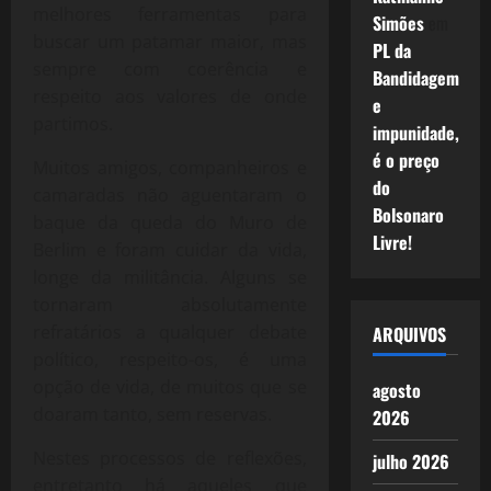
melhores ferramentas para
Simões
em
buscar um patamar maior, mas
PL da
sempre com coerência e
Bandidagem
respeito aos valores de onde
e
partimos.
impunidade,
é o preço
Muitos amigos, companheiros e
do
camaradas não aguentaram o
Bolsonaro
baque da queda do Muro de
Livre!
Berlim e foram cuidar da vida,
longe da militância. Alguns se
tornaram absolutamente
refratários a qualquer debate
ARQUIVOS
político, respeito-os, é uma
opção de vida, de muitos que se
agosto
doaram tanto, sem reservas.
2026
Nestes processos de reflexões,
julho 2026
entretanto há aqueles que