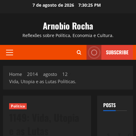
Skip
7 de agosto de 2026
7:30:26 PM
to
content
Arnobio Rocha
Reflexões sobre Política, Economia e Cultura.
SUBSCRIBE
Primary
Menu
Home
2014
agosto
12
Vida, Utopia e as Lutas Políticas.
POSTS
Política
1149: Vida, Utopia
e as Lutas
S
T
Q