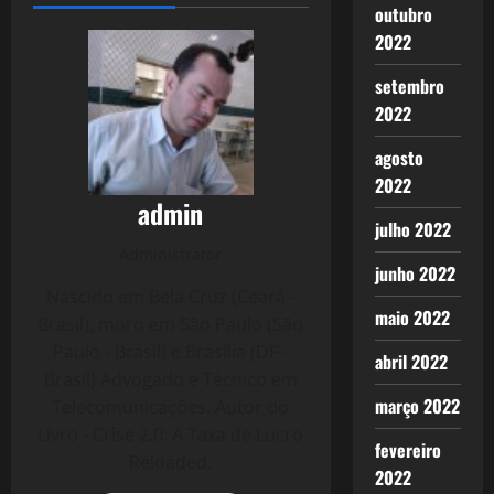
outubro
2022
setembro
2022
agosto
2022
admin
julho 2022
Administrator
junho 2022
Nascido em Bela Cruz (Ceará -
maio 2022
Brasil), moro em São Paulo (São
Paulo - Brasil) e Brasília (DF -
abril 2022
Brasil) Advogado e Técnico em
março 2022
Telecomunicações. Autor do
Livro - Crise 2.0: A Taxa de Lucro
fevereiro
Reloaded.
2022