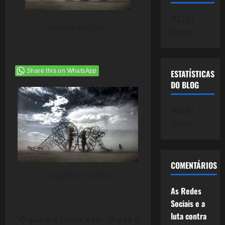
745.061
Utopias e sonhos
cliques
Share this on WhatsApp
ESTATÍSTICAS
DO BLOG
745.061
cliques
COMENTÁRIOS
Utopias e sonhos
As Redes
Sociais e a
luta contra
“O que foi, torna a ser. O que é,