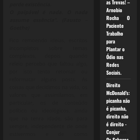
as Trevas! –
perde existência.
Arnobio
O palpável é nada. O nada
Rocha
em
O
assume essência”. (Fausto –
Paciente
Goethe)
Trabalho
Fico remoendo ideias, escritos
para
incompletos sobre temas
Plantar o
complexos, depois quando
Ódio nas
releio percebo que faltou algo,
Redes
por isto tento retomar ou
Sociais.
reformatar alguns posts. As
Direito
coisas que decidimos na vida, os
McDonald’s:
valores que assimilamos, em
picanha não
particular, os de conteúdo
é picanha,
político ou ideológicos, ainda
direito não
que na tenra idade, são para
é direito -
sempre, independente de onde
Conjur
em
estivermos e de como
Os Sabores