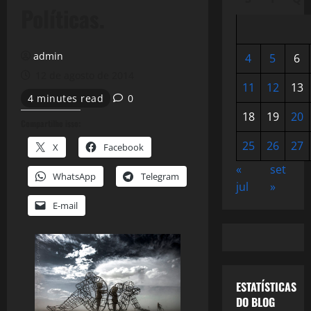
Políticas.
admin
4
5
6
12 de agosto de 2014
11
12
13
4 minutes read
0
18
19
20
Compartilhe isso:
25
26
27
X
Facebook
«
set
WhatsApp
Telegram
jul
»
E-mail
ESTATÍSTICAS
DO BLOG