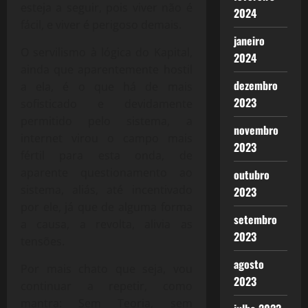
esteja a seguir, pois viver não é
2024
fácil, e viver é perigoso demais.
janeiro
O servilismo à lógica do Kapital,
2024
ainda que aparentemente hostil
dezembro
a ela, é o que há de mais
2023
sofisticado e devidamente
permitido pelo sistema, a
novembro
internet virou o campo mais
2023
fértil para esta onda, de
aparente questionamento ao
outubro
sistema, aliás, até incentivado
2023
por ele, já que de alguma forma
setembro
a causa, a revolta, alivia as
2023
tensões.
agosto
Por mais chato que seja, vou
2023
continuar a repetir, como
mantra: Sem Teoria, sem