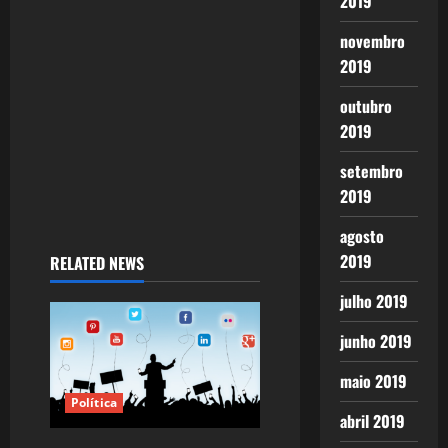
2019
i
novembro
o
2019
n
outubro
2019
setembro
2019
agosto
2019
RELATED NEWS
julho 2019
junho 2019
maio 2019
Política
abril 2019