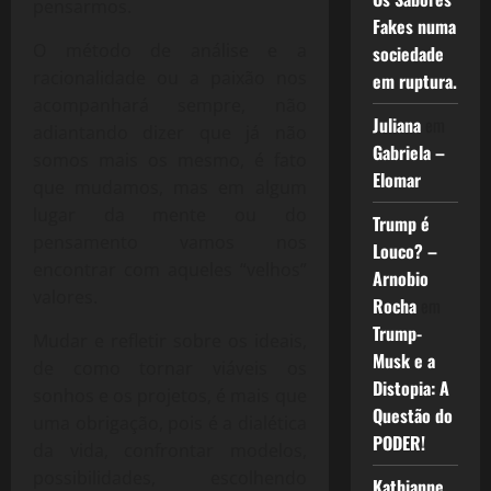
pensarmos.
Fakes numa
O método de análise e a
sociedade
racionalidade ou a paixão nos
em ruptura.
acompanhará sempre, não
Juliana
em
adiantando dizer que já não
Gabriela –
somos mais os mesmo, é fato
Elomar
que mudamos, mas em algum
lugar da mente ou do
Trump é
pensamento vamos nos
Louco? –
encontrar com aqueles “velhos”
Arnobio
valores.
Rocha
em
Trump-
Mudar e refletir sobre os ideais,
Musk e a
de como tornar viáveis os
Distopia: A
sonhos e os projetos, é mais que
Questão do
uma obrigação, pois é a dialética
PODER!
da vida, confrontar modelos,
possibilidades, escolhendo
Kathianne