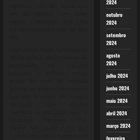
2024
expressar ódio por aquilo que
um dia defendi com tanto
outubro
carinho e dedicação, pois nada
2024
me envergonharia mais do que
setembro
isto.
2024
Estas coisas ficam rondando na
agosto
minha cabeça, me fez pensar na
2024
quantidade de rupturas
pessoais e políticas nestes
julho 2024
quase 30 anos de vivência
junho 2024
política, as diversas reviravoltas
que vivi, é quase um milagre
maio 2024
continuar com alguma
coerência. A vida pode levar a
abril 2024
caminhos diferentes, mas
março 2024
espero não cruzar o rio, por
mais estreita seja a margem que
fevereiro