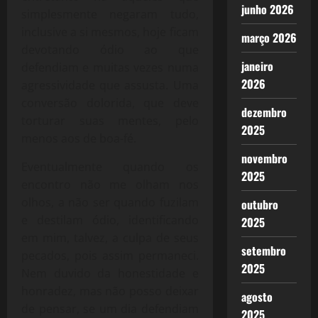
junho 2026
simplesmente negaram tudo,
inclusive a si mesmos, hoje ficam
março 2026
devotando ódio ao que
janeiro
defendiam e muitas vezes numa
2026
agressividade que assusta. Uma
conversão dolorida, que deve
dezembro
torturar suas mentes, pelo
2025
menos aos de boa-fé.
novembro
Eventualmente quando os
2025
encontro não me olham nos
olhos, a não ser quando fuzilam
outubro
e destilam ódio, identificando
2025
em mim, talvez, a culpa de seus
setembro
pecados, pois assim permaneci.
2025
Nem duvido da honestidade e
honradez, mas não posso deixar
agosto
de pensar, se um dia defendiam
2025