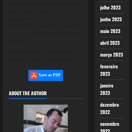
(aos 82 anos de enorme lucidez),
julho 2023
nos faz sonhar, de nos
aproximar mais, de
junho 2023
possibilidade escrever, produzir,
maio 2023
criar e espalhar novas ideias e
debates.
abril 2023
Principalmente acolhimento e
março 2023
utopia, só isso, já valeu a pena.
fevereiro
2023
Save as PDF
janeiro
2023
ABOUT THE AUTHOR
dezembro
2022
novembro
2022