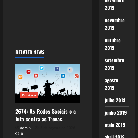
dezembro
2019
n
novembro
2019
outubro
2019
RELATED NEWS
setembro
2019
agosto
2019
Política
julho 2019
2674: As Redes Sociais e a
junho 2019
luta contra as Trevas!
maio 2019
admin
5 de agosto de 2026
0
abril 2019