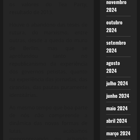
novembro
os valores do Tea Party,
2024
resultado de 2013.
outubro
Houve o abandono das teses de
2024
rutura, do marxismo, entre
outras, desde a queda do muro
setembro
de Berlim, mas que se
2024
aprofundou tanto no
agosto
republicanismo da experiência
2024
dos governos petistas, quanto
na experiência das jornadas, das
julho 2024
cirandas, das pautas puramente
identitárias.
junho 2024
Ao mesmo tempo que boa parte
maio 2024
de nós não compreende a
abril 2024
dinâmica das novas formas de
lutas, acabamos
março 2024
menosprezando ou achando