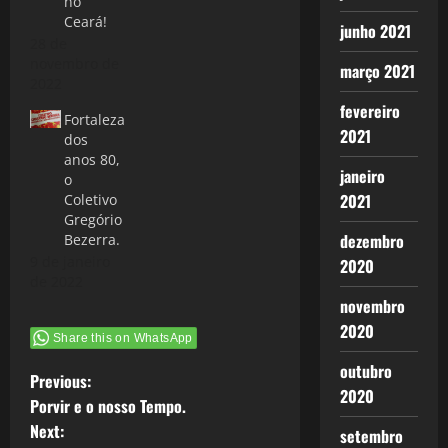
no
Ceará!
junho 2021
28 de
novembro de
março 2021
2022
fevereiro
Fortaleza
2021
dos
anos 80,
janeiro
o
2021
Coletivo
Gregório
dezembro
Bezerra.
9 de janeiro
2020
de 2022
novembro
2020
Share this on WhatsApp
outubro
P
Previous:
2020
Porvir e o nosso Tempo.
o
Next:
setembro