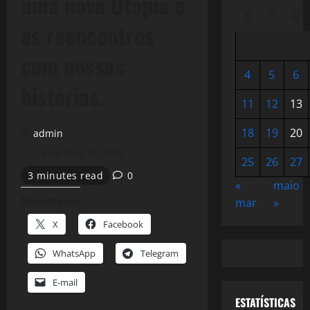
uma nova Utopia e
S
T
Q
os reencontros
com nossas
4
5
6
histórias.
11
12
13
18
19
20
admin
14 de abril de 2022
25
26
27
3 minutes read
0
«
maio
Compartilhe isso:
mar
»
X
Facebook
WhatsApp
Telegram
E-mail
ESTATÍSTICAS