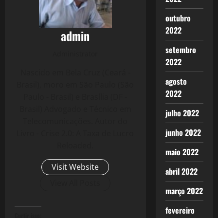
outubro
2022
admin
setembro
Administrator
2022
Nascido em Bela Cruz (Ceará -
agosto
Brasil), moro em São Paulo (São
2022
Paulo - Brasil) e Brasília (DF -
Brasil) Advogado e Técnico em
julho 2022
Telecomunicações. Autor do
junho 2022
Livro - Crise 2.0: A Taxa de Lucro
Reloaded.
maio 2022
Visit Website
abril 2022
View All Posts
março 2022
fevereiro
Curtir isso: