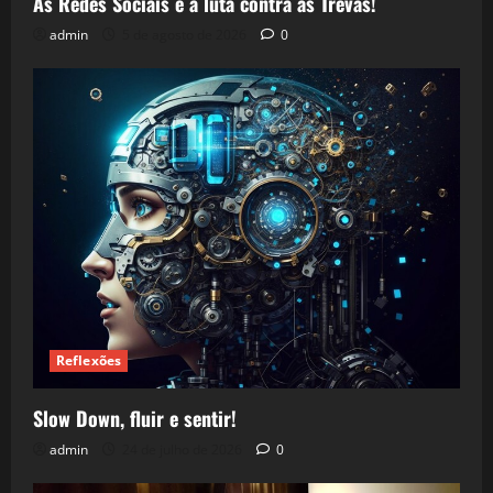
As Redes Sociais e a luta contra as Trevas!
admin
5 de agosto de 2026
0
Reflexões
Slow Down, fluir e sentir!
admin
24 de julho de 2026
0