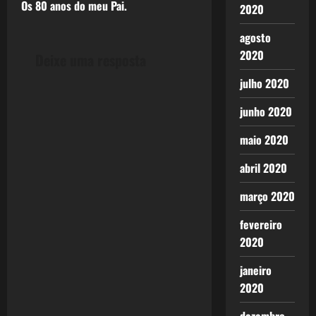
Os 80 anos do meu Pai.
2020
s
agosto
t
2020
Deixe uma resposta
n
julho 2020
a
junho 2020
v
maio 2020
i
abril 2020
g
março 2020
a
fevereiro
2020
t
janeiro
i
2020
o