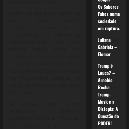
avassaladora do Capital.
Os Sabores
Todos nós seguimos rumos na
Fakes numa
vida, de jovens militantes
sociedade
estudantis, secundaristas e
em ruptura.
universitários, no período da
Juliana
em
redemocratização, uma nova
Gabriela –
geração forjada ainda sob
Elomar
ditadura, na clandestinidade,
dos medos e incertezas, até as
Trump é
nossas afirmações de lideranças
Louco? –
nos movimentos políticos do
Arnobio
Ceará, no meu caso, parti cedo
Rocha
em
para São Paulo.
Trump-
Musk e a
Do nosso meio saíram
Distopia: A
vereadores, prefeitos,
Questão do
deputados estaduais e federais,
PODER!
até o governador do estado,