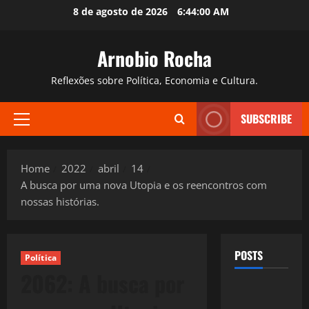
Skip
8 de agosto de 2026
6:44:01 AM
to
content
Arnobio Rocha
Reflexões sobre Política, Economia e Cultura.
SUBSCRIBE
Primary
Menu
Home
2022
abril
14
A busca por uma nova Utopia e os reencontros com
nossas histórias.
POSTS
Política
2062: A busca por