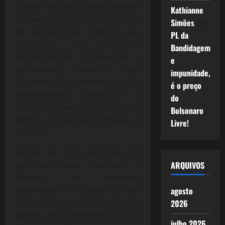
Camilo Santana. Como também
Kathianne
formamos grandes profissionais
Simões
em
em tantas áreas, médicos (as),
PL da
advogadas (os), cientistas,
Bandidagem
pesquisadores, professores e
e
professoras, mestres (as),
impunidade,
Doutores (as), diretores (as) de
é o preço
universidades, candidatos à
do
reitorias, desembargadores (as),
Bolsonaro
enfim, uma geração virtuosa e
Livre!
vitoriosa.
Alguns de nós participou de
governos locais, estaduais e
ARQUIVOS
federais, se tornaram
autoridades do Estado e o que
agosto
nos manteve de alguma forma
2026
ligados, foi o sentimento ético e
julho 2026