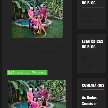
DO BLOG
745.061
cliques
ESTATÍSTICAS
DO BLOG
Encontros de gerações e de histórias
perdidas e achadas.
745.061
cliques
Share this on WhatsApp
COMENTÁRIOS
As Redes
Sociais e a