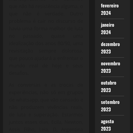
fevereiro
que não há resistência alguma, o
2024
que não é verdade. Outro
problema é cair no discurso de
janeiro
havia uma forma melhor de luta
2024
no passado, quase uma
idealização dos anos 80/90, uma
dezembro
revisitação sempre dolorosa,
2023
que pouco ajudará a enfrentar o
novembro
mundo real de hoje e seus
2023
desafios.
outubro
As conversas e as trocas de
2023
experiências, não só em grupos
de whatsapp, que vão cansado e
setembro
não produzem vivências reais,
2023
de luta e superação. Estarmos
agosto
juntos esses dias, Ecila, Newton,
2023
Assis Filho, Leia, D, Argentina