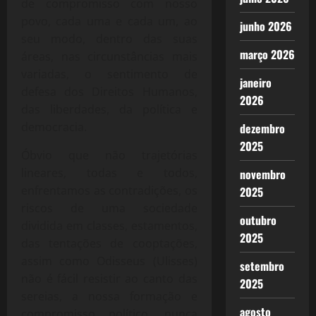
de compromisso com nosso
povo, cada uma e cada um, ao
junho 2026
seu modo, dentro das suas
março 2026
áreas, nas circunstâncias mais
variadas, o sentimento de
janeiro
defesa dos Direitos Humanos,
2026
das liberdades, da política e
democracia.
dezembro
2025
Óbvio que não trajetórias
lineares, todas e todos,
novembro
enfrentamos as contradições, os
2025
riscos de uma sociedade
outubro
dividida em classes, estamentos,
2025
das tentações de cooptações,
assim como Odisseus (Ulisses)
setembro
não é fácil resistir ao canto das
2025
sereias, a nossa formação e
agosto
compromisso político, nunca