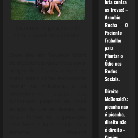
luta contra
as Trevas! –
Arnobio
Rocha
em
O
Encontros de gerações e de
Paciente
histórias perdidas e achadas.
Trabalho
para
Esses dias em Fortaleza foram
Plantar o
de importantes encontros, rever
Ódio nas
amigos de décadas atrás e de
Redes
tratar sobre como reencontrar
Sociais.
formar de militâncias e de
Direito
entendimentos acerca dos
McDonald’s:
fenômenos próprios do atual
picanha não
estágio da luta de classes, das
é picanha,
novas formas de organização,
direito não
resistência e lutas sociais para
é direito -
enfrentar a máquina
Conjur
em