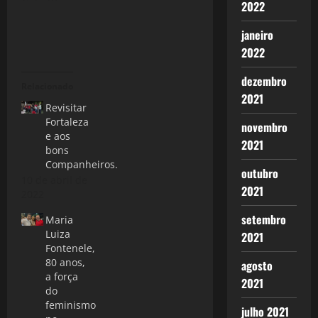
2022
janeiro
2022
dezembro
Relacionado
2021
Revisitar
Fortaleza
novembro
e aos
2021
bons
Companheiros.
outubro
10 de abril de
2021
2022
setembro
Maria
Luiza
2021
Fontenele,
80 anos,
agosto
a força
2021
do
feminismo
julho 2021