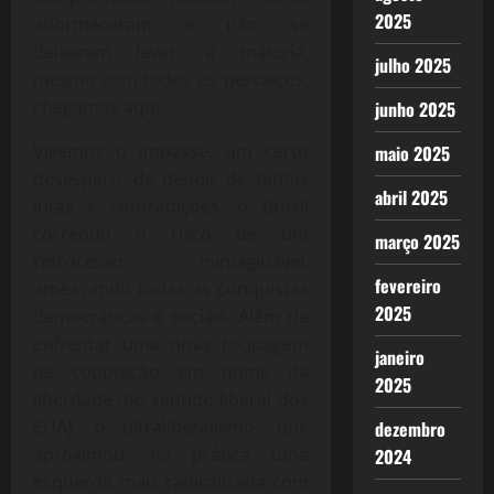
2025
adormeceram e não se
deixaram levar, a maioria,
julho 2025
mesmo com todos os percalços,
chegamos aqui.
junho 2025
Vivemos o impasse, um certo
maio 2025
desespero, de depois de tantas
abril 2025
lutas e contradições, o Brasil
correndo o risco de um
março 2025
retrocesso inimaginável,
fevereiro
ameaçando todas as conquistas
2025
democráticas e sociais. Além de
enfrentar uma nova roupagem
janeiro
de cooptação em nome da
2025
liberdade (no sentido liberal dos
EUA), o ultraliberalismo, que
dezembro
aproximou, na prática uma
2024
esquerda mais radicalizada com