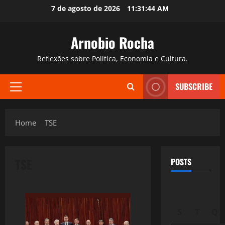
Skip
7 de agosto de 2026
11:31:45 AM
to
content
Arnobio Rocha
Reflexões sobre Política, Economia e Cultura.
SUBSCRIBE
Primary
Menu
Home
TSE
TSE
POSTS
S
T
Q