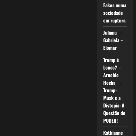
Fakes numa
sociedade
em ruptura.
Juliana
em
Gabriela –
Elomar
Trump é
Louco? –
Arnobio
Rocha
em
Trump-
Musk e a
Distopia: A
Questão do
PODER!
Kathianne