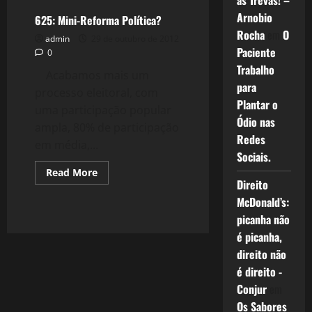
as Trevas! –
Impresso
Arnobio
–
625: Mini-Reforma Política?
O
Rocha
em
O
Golpe
admin
29 de outubro de 2012
e
Paciente
0
os
Bilhões.
Trabalho
Acabamos mais um
para
processo eleitoral, com
Plantar o
uma participação popular
Ódio nas
ampla, 80% de participação
Redes
em média,...
Sociais.
Read
Read More
more
Direito
about
McDonald’s:
625:
Mini-
picanha não
Reforma
Política?
é picanha,
direito não
é direito -
Conjur
em
Os Sabores