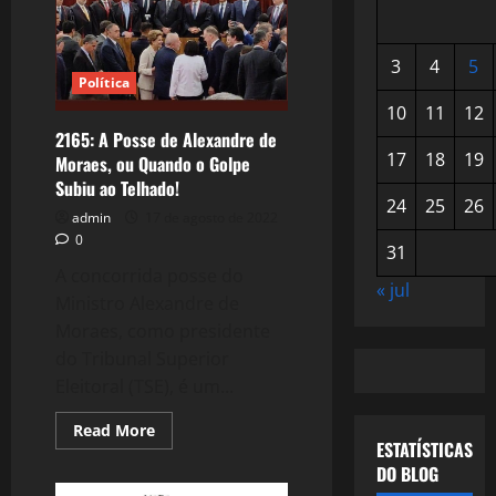
3
4
5
Política
10
11
12
2165: A Posse de Alexandre de
17
18
19
Moraes, ou Quando o Golpe
Subiu ao Telhado!
24
25
26
admin
17 de agosto de 2022
0
31
A concorrida posse do
« jul
Ministro Alexandre de
Moraes, como presidente
do Tribunal Superior
Eleitoral (TSE), é um...
Read
Read More
more
ESTATÍSTICAS
about
DO BLOG
2165:
A