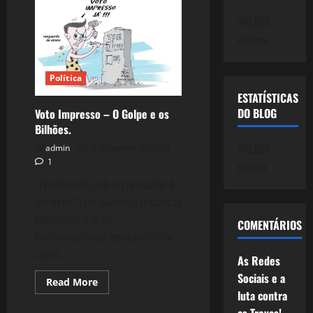
Posse
de
745.061
Alexandre
de
cliques
Moraes,
ou
Quando
o
Política
Golpe
Subiu
ESTATÍSTICAS
ao
DO BLOG
Voto Impresso – O Golpe e os
Telhado!
Bilhões.
745.061
admin
4 de agosto de 2021
1
cliques
“No Brasil, até o passado é
incerto” (de autoria incerta)
Bolsonaro e os
COMENTÁRIOS
bolsonaristas tentam criar
uma...
As Redes
Sociais e a
Read
Read More
more
luta contra
Política
about
Voto