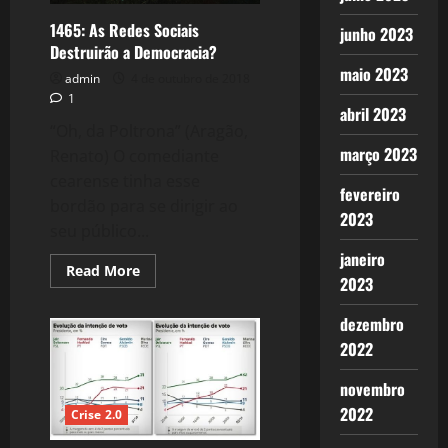
1465: As Redes Sociais
junho 2023
Destruirão a Democracia?
maio 2023
admin
4 de outubro de 2018
1
abril 2023
“Oh, da Poltrona” (Aragão,
março 2023
Renato) O comediante
cearense tinha esse
fevereiro
bordão para se dirigir ao
2023
seu público...
janeiro
Read
Read More
2023
more
about
1465:
dezembro
As
Redes
2022
Sociais
Destruirão
a
novembro
Democracia?
2022
Crise 2.0