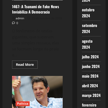
2024
1467: A Tsunami de Fake News
outubro
Inviabiliza A Democracia
2024
admin
15 de outubro de 2018
0
setembro
O fenômeno de ondas
2024
gigantes, que superam
agosto
uma simples ressaca, elas
2024
se formam longe da praia
e...
julho 2024
Read
Read More
junho 2024
more
about
1467:
maio 2024
A
Tsunami
de
abril 2024
Fake
News
Inviabiliza
março 2024
A
Democracia
Política
fevereiro