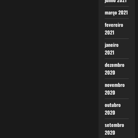
junho 2021
Barbárie.
março 2021
fevereiro
2021
janeiro
2021
dezembro
2020
novembro
2020
outubro
2020
setembro
2020