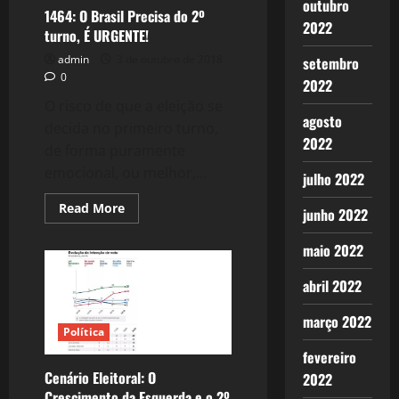
outubro
1464: O Brasil Precisa do 2º
2022
turno, É URGENTE!
admin
3 de outubro de 2018
setembro
0
2022
O risco de que a eleição se
agosto
decida no primeiro turno,
2022
de forma puramente
emocional, ou melhor,...
julho 2022
Read
Read More
junho 2022
more
about
1464:
maio 2022
O
Brasil
Precisa
abril 2022
do
2º
turno,
março 2022
É
Política
URGENTE!
fevereiro
Cenário Eleitoral: O
2022
Crescimento da Esquerda e o 2º