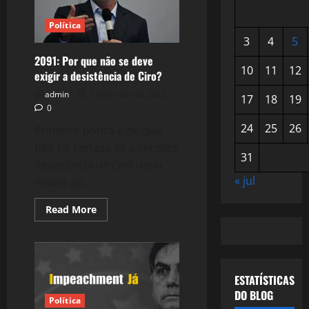
Política
3
4
5
2091: Por que não se deve
10
11
12
exigir a desistência de Ciro?
admin
12 de maio de 2022
17
18
19
0
24
25
26
Primeiro ponto é de que
não há certeza se a simples
31
desistência de Ciro daria
« jul
vitória ao...
Read
Read More
more
about
2091:
Por
que
não
se
ESTATÍSTICAS
deve
DO BLOG
exigir
Política
a