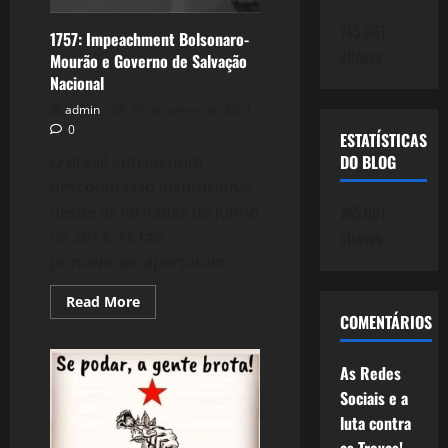
desistência
de
745.061
Ciro?
1757: Impeachment Bolsonaro-
cliques
Mourão e Governo de Salvação
Nacional
admin
16 de janeiro de 2021
0
ESTATÍSTICAS
DO BLOG
O Brasil entrou num
descompasso institucional,
desde as jornadas de junho
745.061
de 2013. As tais
cliques
primaveras, aportaram...
Read
Read More
more
COMENTÁRIOS
about
1757:
Impeachment
Bolsonaro-
As Redes
Mourão
Sociais e a
e
Governo
luta contra
de
Salvação