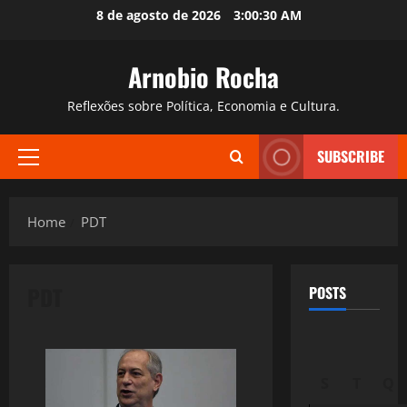
Skip
8 de agosto de 2026
3:00:31 AM
to
content
Arnobio Rocha
Reflexões sobre Política, Economia e Cultura.
SUBSCRIBE
Primary
Menu
Home
PDT
PDT
POSTS
S
T
Q