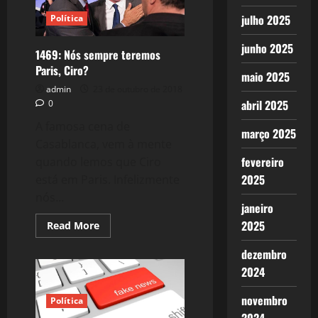
Unidade
Nacional:
julho 2025
Política
A
Esperança
é
junho 2025
a
1469: Nós sempre teremos
Democracia
Paris, Ciro?
maio 2025
admin
23 de outubro de 2018
abril 2025
0
A famosa cena de
março 2025
Casablanca, vem à mente
fevereiro
quando lemos que Ciro
2025
está em Paris. Infelizmente
nós...
janeiro
2025
Read
Read More
more
about
dezembro
1469:
Nós
2024
sempre
teremos
Paris,
novembro
Política
Ciro?