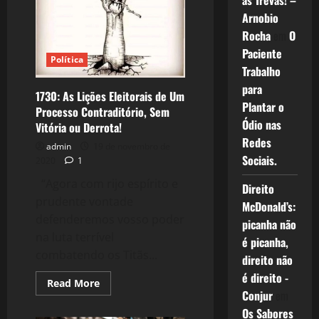
as Trevas! –
Nacional
Arnobio
Rocha
em
O
Paciente
Política
Trabalho
para
1730: As Lições Eleitorais de Um
Plantar o
Processo Contraditório, Sem
Ódio nas
Vitória ou Derrota!
Redes
admin
19 de novembro de
Sociais.
2020
1
“Agora com rijo espírito e
Direito
prudente vontade
McDonald’s:
defenderemos vosso poder
picanha não
na luta terrível
é picanha,
combatendo os Titãs...
direito não
é direito -
Read
Read More
more
Conjur
em
about
Os Sabores
1730: