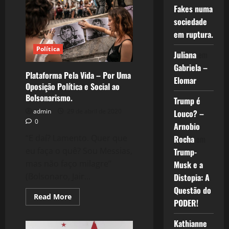
As
Fakes numa
Lições
Eleitorais
sociedade
de
Um
em ruptura.
Processo
Contraditório,
Política
Sem
Juliana
em
Vitória
Gabriela –
ou
Plataforma Pela Vida – Por Uma
Derrota!
Elomar
Oposição Política e Social ao
Bolsonarismo.
Trump é
admin
29 de abril de 2020
Louco? –
0
Arnobio
“E daí? Lamento. Quer que
Rocha
em
eu faça o quê? Sou Messias,
Trump-
mas não faço milagre”
Musk e a
(Bolsonaro, Jair...
Distopia: A
Questão do
Read
Read More
PODER!
more
about
Plataforma
Kathianne
Pela