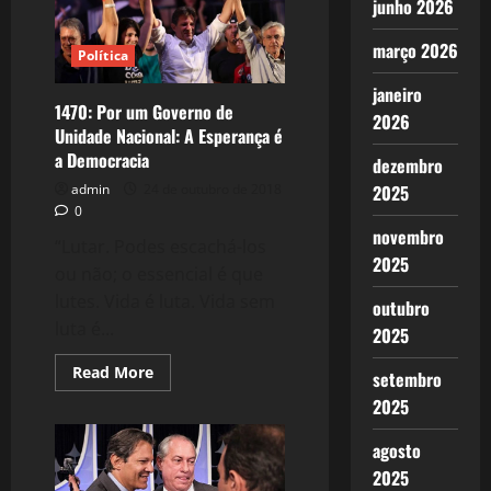
junho 2026
ser
Indiferente
ao
março 2026
Política
PT?
janeiro
1470: Por um Governo de
2026
Unidade Nacional: A Esperança é
a Democracia
dezembro
2025
admin
24 de outubro de 2018
0
novembro
“Lutar. Podes escachá-los
2025
ou não; o essencial é que
lutes. Vida é luta. Vida sem
outubro
luta é...
2025
Read
Read More
setembro
more
about
2025
1470:
Por
agosto
um
Governo
2025
de