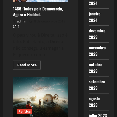
2024
1466: Todos pela Democracia,
janeiro
Agora é Haddad.
2024
admin
8 de outubro de 2018
1
dezembro
O país virou à Direita, isso é
2023
fato. Entretanto, a Direita
novembro
não conseguiu esmagar a
2023
Esquerda, como...
outubro
Read
Read More
more
2023
about
1466:
Todos
setembro
pela
Democracia,
2023
Agora
é
Haddad.
agosto
2023
Política
julho 2023