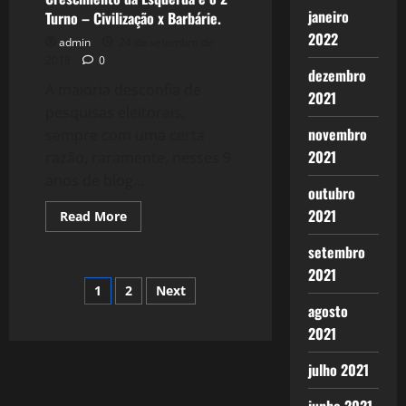
janeiro
Turno – Civilização x Barbárie.
2022
admin
24 de setembro de
2018
0
dezembro
A maioria desconfia de
2021
pesquisas eleitorais,
novembro
sempre com uma certa
2021
razão, raramente, nesses 9
anos de blog...
outubro
2021
Read
Read More
more
about
setembro
Cenário
Eleitoral:
2021
O
Paginação
1
2
Next
Crescimento
da
agosto
Esquerda
de
e
2021
o
2º
posts
julho 2021
Turno
–
Civilização
x