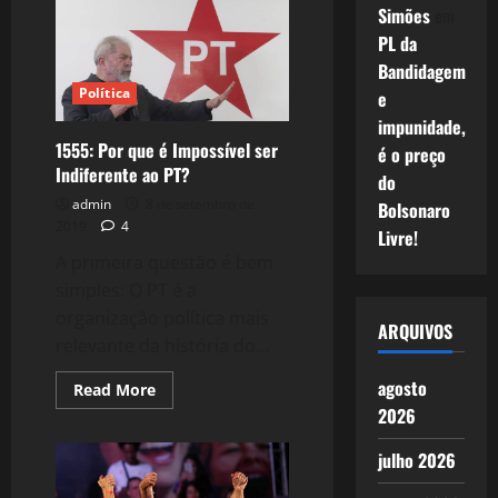
Vida
Simões
em
–
Por
PL da
Uma
Oposição
Bandidagem
Política
Política
e
e
Social
impunidade,
ao
Bolsonarismo.
1555: Por que é Impossível ser
é o preço
Indiferente ao PT?
do
admin
8 de setembro de
Bolsonaro
2019
4
Livre!
A primeira questão é bem
simples: O PT é a
organização política mais
ARQUIVOS
relevante da história do...
agosto
Read
Read More
more
2026
about
1555:
Por
julho 2026
que
é
Impossível