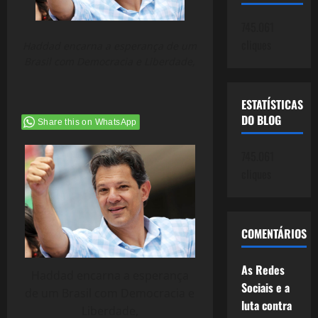
745.061
cliques
Haddad encarna a esperança de um
Brasil com Democracia e Liberdade,
ESTATÍSTICAS
DO BLOG
Share this on WhatsApp
745.061
cliques
COMENTÁRIOS
As Redes
Haddad encarna a esperança
Sociais e a
de um Brasil com Democracia e
luta contra
Liberdade,