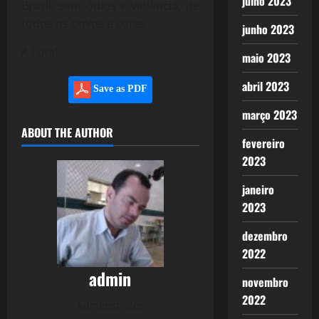
julho 2023
Brasil, sem ódios e violência, de
todos os povos e cores.
junho 2023
À Luta!
maio 2023
abril 2023
Save as PDF
março 2023
ABOUT THE AUTHOR
fevereiro
2023
janeiro
2023
dezembro
2022
admin
novembro
2022
Administrator