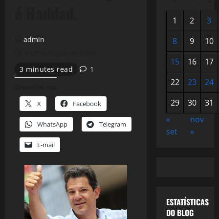
é Haddad.
1
2
3
admin
8
9
10
8 de outubro de 2018
15
16
17
3 minutes read
1
22
23
24
Compartilhe isso:
29
30
31
X
Facebook
«
nov
WhatsApp
Telegram
set
»
E-mail
ESTATÍSTICAS
DO BLOG