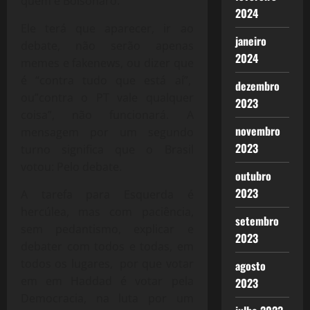
quem é Bolsonaro.
2024
Ele terá que aparecer, ir ao
janeiro
debate, não serão apenas
2024
memes e fakenews, ou dizer que
é “contra tudo que está aí”,
dezembro
ou”contra o PT vale qualquer
2023
coisa”, não funcionará. A
novembro
mensagem por um segundo
2023
turno significa que o Brasil
votou: Pelo debate.
outubro
2023
A tarefa para Esquerda é
hercúlea, mas com paciência,
setembro
sem pedantismo, explicar e
2023
debater com todos e todas, em
todos os lugares, por que votar
agosto
em em Haddad é votar pela
2023
Democracia, na luta por um