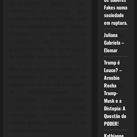
declaradamente fascistas. Elas
Fakes numa
confirmam os ventos das
sociedade
jornadas de junho de 2013, que
em ruptura.
foram capturadas pela Direita,
tomando a primazia da
Juliana
em
Esquerda, das ruas e,
Gabriela –
principalmente, no novo palco
Elomar
de embate: as redes sociais.
Trump é
Sem juízo de valor sobre se o
Louco? –
predomínio é por conta de
Arnobio
algoritmos ou se na produção
Rocha
em
de memes/fakenews. O
Trump-
movimento extremamente
Musk e a
conservador se apoderou desse
Distopia: A
importante instrumento de
Questão do
debate político, ideológico e de
PODER!
comportamento.
Kathianne