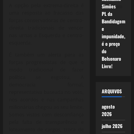
A opção pela extrema-direita é
Simões
em
uma resposta ao fracasso das
PL da
forças conservadoras de centro-
Bandidagem
direita tradicionais de vencer
e
nas urnas a Esquerda e centro-
impunidade,
esquerda.
é o preço
do
É também um alerta para as
Bolsonaro
forças progressistas de que o
Livre!
modo tradicional de fazer
política se esgotou, A
democracia formal,
ARQUIVOS
representativa baseada no voto,
nos acordos e nas campanhas
agosto
milionárias chegou ao seu limite.
2026
Somos vistos com desconfiança
pela falta de transparência e
julho 2026
loteamento de cargos, troca de