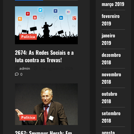
março 2019
fevereiro
2019
janeiro
Política
2019
2674: As Redes Sociais e a
dezembro
luta contra as Trevas!
2018
admin
5 de agosto de 2026
novembro
0
2018
outubro
2018
setembro
Política
2018
agosto
2667: Seymour Hersh: Em