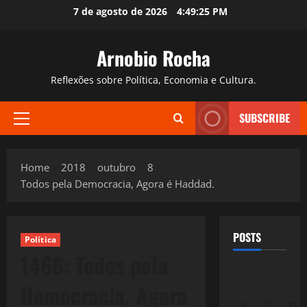
Skip
7 de agosto de 2026
4:49:26 PM
to
content
Arnobio Rocha
Reflexões sobre Política, Economia e Cultura.
SUBSCRIBE
Primary
Menu
Home
2018
outubro
8
Todos pela Democracia, Agora é Haddad.
POSTS
Política
1466: Todos pela
Democracia, Agora
S
T
Q