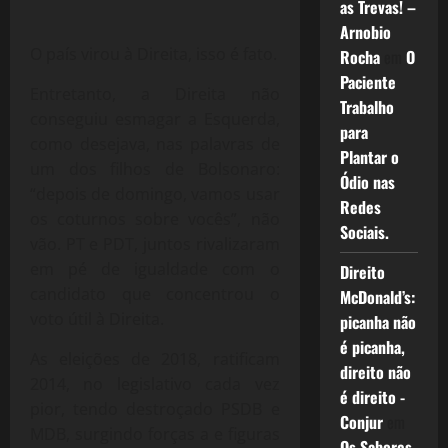
as Trevas! –
Arnobio
O país virou à Direita, isso é fato.
Rocha
em
O
Paciente
Entretanto, a Direita não
Trabalho
conseguiu esmagar a Esquerda,
para
como desejava, nas palavras de
Plantar o
um dos filhos de Bolsonaro:
Ódio nas
“depois de domingo, vamos usar
Redes
os coturnos sobre vocês”, não
Sociais.
vão. PT e PDT, juntos rivalizaram
em pé de igualdade com o
Direito
candidato que concentrou o
McDonald’s:
voto útil à Direita.
picanha não
é picanha,
As eleições de 2018, ratificam
direito não
2014, no legislativo cada vez
é direito -
pior, tendo destroçado PSDB e
Conjur
em
MDB, surgindo forças a e figuras
Os Sabores