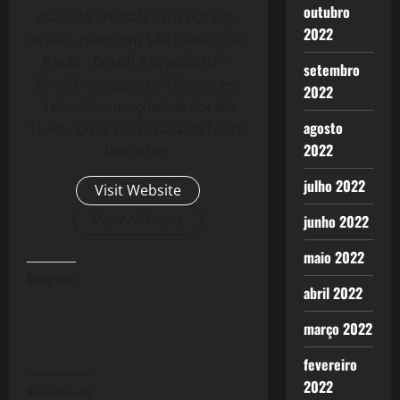
outubro
Nascido em Bela Cruz (Ceará -
2022
Brasil), moro em São Paulo (São
Paulo - Brasil) e Brasília (DF -
setembro
Brasil) Advogado e Técnico em
2022
Telecomunicações. Autor do
agosto
Livro - Crise 2.0: A Taxa de Lucro
2022
Reloaded.
julho 2022
Visit Website
View All Posts
junho 2022
maio 2022
Curtir isso:
abril 2022
março 2022
fevereiro
2022
Relacionado