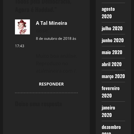
Todos pela Democracia,
v
Agora é Haddad.
”
agosto
2020
i
A Tal Mineira
julho 2020
g
disse:
8 de outubro de 2018 às
junho 2020
a
17:43
maio 2020
t
Muito boa análise.
Reproduzo no
abril 2020
i
atalmineira.com /.
março 2020
o
RESPONDER
fevereiro
n
2020
Deixe uma resposta
janeiro
2020
dezembro