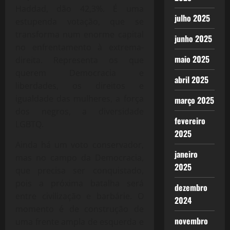
Haddad, dão 42,3%. É uma
julho 2025
estupenda votação, que se
transforma num enorme capital
junho 2025
no enfrentamento à extrema-
maio 2025
direita. Representa os que
querem Democracia e
abril 2025
liberdades, os direitos e
igualdade das mulheres, a força
março 2025
dos negros, a diversidade
fevereiro
LGBTQ.
2025
Ainda há um voto conservador,
janeiro
mas no campo da Democracia,
2025
que precisa ser conquistado,
pois a próxima batalha será
dezembro
entre civilização e barbárie. O
2024
momento é de construção de
novembro
uma frente ampla de esquerda e