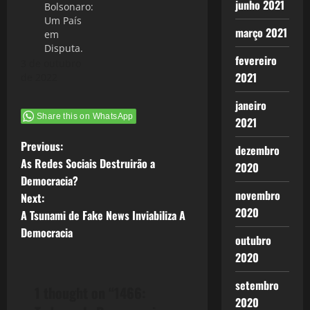
junho 2021
Bolsonaro:
Um País
março 2021
em
Disputa.
fevereiro
3 de outubro
2021
de 2022
janeiro
Share this on WhatsApp
2021
P
Previous:
dezembro
As Redes Sociais Destruirão a
2020
o
Democracia?
novembro
Next:
s
2020
A Tsunami de Fake News Inviabiliza A
t
Democracia
outubro
2020
n
setembro
a
1 thought on “
1466:
2020