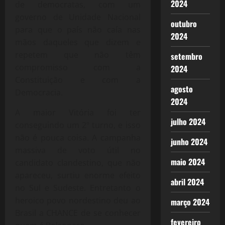
2024
de democratas, com um
governo de Unidade Nacional
outubro
para que o país não caía nas
2024
mãos daqueles que dizem e
repetem que não têm
setembro
compromisso com a
2024
Constituição e com a
agosto
Democracia.
2024
A maior Vitória foi ter
julho 2024
conseguindo um 2º turno, e isso
não é pouca coisa. A campanha
junho 2024
massiva de voto útil no
maio 2024
candidato clandestino, que não
apareceu, surtiu enorme efeito
abril 2024
no Sul e Sudeste. Entretanto o
heroico povo nordestino deu ao
março 2024
Brasil a CHANCE de se conhecer
fevereiro