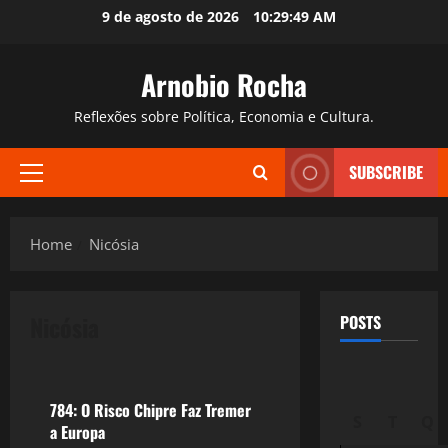
Skip
9 de agosto de 2026
10:29:50 AM
to
content
Arnobio Rocha
Reflexões sobre Política, Economia e Cultura.
SUBSCRIBE
Primary
Menu
Home
Nicósia
Nicósia
POSTS
Crise 2.0
784: O Risco Chipre Faz Tremer
S
T
Q
a Europa