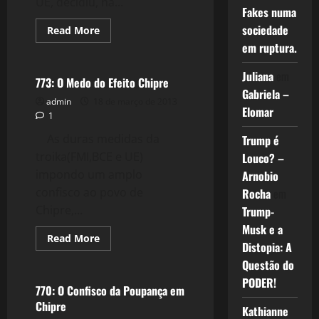
UE, decidiu, na...
Fakes numa
sociedade
Read
Read More
more
em ruptura.
Crise 2.0
about
774:
O
Juliana
em
Efeito
773: O Medo do Efeito Chipre
Troika
Gabriela –
Assombra
admin
18 de março de 2013
a
Elomar
1
Europa
As duras medidas da
Trump é
troika(FMI,BCE e UE)
Louco? –
impondo um amplo
Arnobio
confisco ao povo de
Rocha
em
Chipre,...
Trump-
Musk e a
Read
Read More
Distopia: A
more
Crise 2.0
about
Questão do
773:
O
PODER!
Medo
770: O Confisco da Poupança em
do
Chipre
Efeito
Kathianne
Chipre