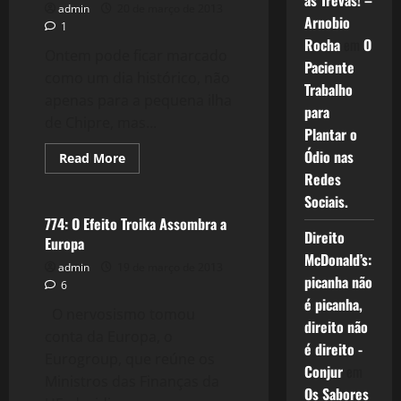
as Trevas! –
admin
20 de março de 2013
Chipre
Arnobio
1
Rocha
em
O
Ontem pode ficar marcado
Paciente
como um dia histórico, não
Trabalho
apenas para a pequena ilha
para
de Chipre, mas...
Plantar o
Ódio nas
Read
Read More
more
Redes
Crise 2.0
about
776:
Sociais.
Deu
Zebra:
774: O Efeito Troika Assombra a
Chipre
Direito
Europa
1
x
McDonald’s:
admin
19 de março de 2013
0
picanha não
Troika
6
é picanha,
O nervosismo tomou
direito não
conta da Europa, o
é direito -
Eurogroup, que reúne os
Conjur
em
Ministros das Finanças da
Os Sabores