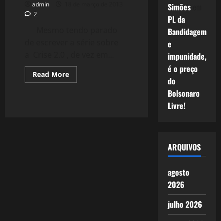
admin
18 de março de 2013
Simões
em
2
PL da
Mesmo tendo parado
Bandidagem
de escrever a série sobre
e
a Crise 2.0 , de vez em...
impunidade,
é o preço
Read
Read More
do
more
about
Bolsonaro
770:
O
Livre!
Confisco
da
Poupança
em
Chipre
ARQUIVOS
agosto
2026
julho 2026