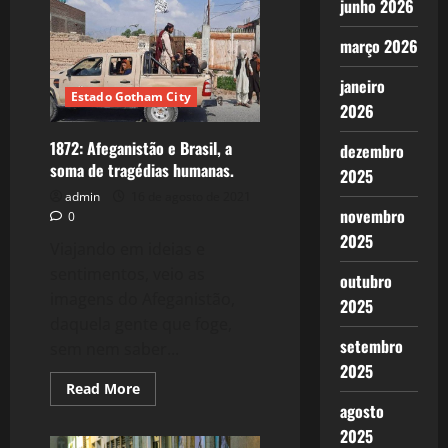
Banshees
junho 2026
de
Inisherin
março 2026
janeiro
Estado Gotham City
2026
1872: Afeganistão e Brasil, a
dezembro
soma de tragédias humanas.
2025
admin
16 de agosto de 2021
novembro
0
2025
Viajando em ideias e
sentimentos, veio as
outubro
imagens do Afeganistão,
2025
daquela gente que foge,
setembro
sem nem saber...
2025
Read
Read More
more
agosto
about
1872:
2025
Afeganistão