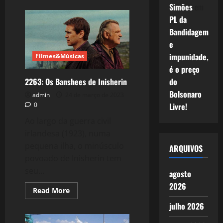
Simões
em
2601:
Terrorismo
PL da
de
Estado:
Bandidagem
Israel
ataca
e
Irã!
impunidade,
Filmes&Músicas
é o preço
2263: Os Banshees de Inisherin
do
Bolsonaro
admin
24 de março de 2023
0
Livre!
Ao largo da guerra civil
irlandesa (1923), numa
pequena ilha, o minúsculo
ARQUIVOS
povoado de Inisherin tem
seu...
agosto
2026
Read
Read More
more
about
julho 2026
2263:
Os