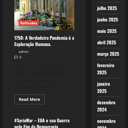
e
Brasil,
julho 2025
a
soma
de
junho 2025
tragédias
Reflexões
humanas.
maio 2025
1750: A Verdadeira Pandemia é a
abril 2025
Exploração Humana.
admin
8 de janeiro de 2021
março 2025
0
fevereiro
“Saímos de Florença para
2025
termos alguma distração
que nos servisse de
janeiro
amparo à saúde e à vida,...
2025
Read
Read More
dezembro
more
Crise 2.0
about
2024
1750:
A
Verdadeira
#SyriaWar – EUA e sua Guerra
novembro
Pandemia
pelo Fim da Democracia
é