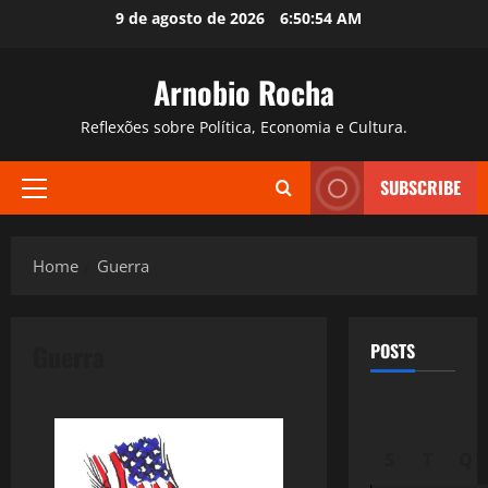
Skip
9 de agosto de 2026
6:50:55 AM
to
content
Arnobio Rocha
Reflexões sobre Política, Economia e Cultura.
SUBSCRIBE
Primary
Menu
Home
Guerra
Guerra
POSTS
S
T
Q