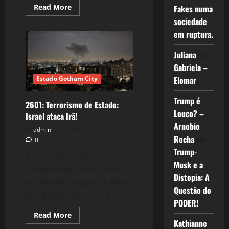
Read
Read More
Fakes numa
more
sociedade
about
2606:
em ruptura.
O
fim
da
Juliana
em
Terra?
Gabriela –
Elomar
Estado Gotham City
Trump é
2601: Terrorismo de Estado:
Louco? –
Israel ataca Irã!
Arnobio
admin
13 de junho de 2025
Rocha
em
0
Trump-
A chamada “Operação
Musk e a
Coragem de Leão” é uma
Distopia: A
declaração de guerra feita
Questão do
por Israel contra o Irã....
PODER!
Read
Read More
more
Kathianne
about