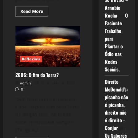
as Trevas! –
Arnobio
Read
Read More
Rocha
em
O
more
about
Paciente
2607:
EUA-
Trabalho
Israel,
o
para
consórcio
da
Plantar o
Guerra
Ódio nas
Suja
ao
Reflexões
Redes
Irã
e
Sociais.
ao
2606: O fim da Terra?
mundo!
Direito
admin
22 de junho de 2025
McDonald’s:
0
picanha não
“Sim bem primeiro nasceu
é picanha,
Caos, depois também Terra
direito não
de amplo seio, de todos
é direito -
sede irresvalável sempre”
Conjur
em
(Teogonia...
Os Sabores