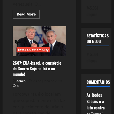
Venezuela! O...
745.061
cliques
Read
Read More
more
about
2662:
Venezuela,
a
ESTATÍSTICAS
intervenção
Imperialista
DO BLOG
e
as
guerras
Estado Gotham City
regionais!
745.061
cliques
2607: EUA-Israel, o consórcio
da Guerra Suja ao Irã e ao
mundo!
admin
23 de junho de 2025
COMENTÁRIOS
0
Fordow (Irã), é o local em
As Redes
que supostamente o Irã faz
Sociais e a
enriquecimento de urânio
luta contra
para construção de...