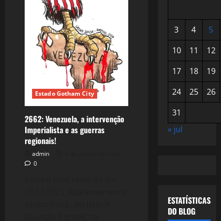
3
4
5
10
11
12
17
18
19
24
25
26
Estado Gotham City
31
2662: Venezuela, a intervenção
Imperialista e as guerras
« jul
regionais!
admin
3 de janeiro de 2026
0
Escrevi esse texto do dia
15.11.2025, aparentemente
ESTATÍSTICAS
se confirma…ou não! A
DO BLOG
situação é grave, na