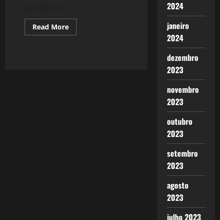
2024
jornalistas...
janeiro
Read
Read More
more
2024
about
909:
#SyriaWar:
dezembro
O
"recuo"
2023
de
Obama
novembro
2023
outubro
2023
setembro
2023
agosto
2023
julho 2023