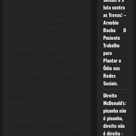
luta contra
A chamada “Operação Coragem
as Trevas! –
de Leão” é uma declaração de
Arnobio
guerra feita por
Israel
contra o
Rocha
em
O
Irã
. O ataque aéreo à capital
Paciente
Teerã e aos arredores dela que
Trabalho
tinha como alvo supostas
para
“instalações nucleares”
, contra
Plantar o
os “
genocidas iranianos
“, nas
Ódio nas
palavras do Primeiro Ministro de
Redes
Israel,
Benjamin Netanyahu
, o
Sociais.
genocida de Gaza.
Direito
Segundo o Uol:
McDonald’s:
picanha não
é picanha,
“
Ataque matou os
direito não
chefes das Forças
é direito -