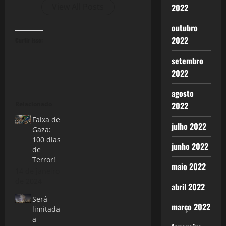
View All Posts
2022
outubro
2022
Curtir isso:
setembro
2022
agosto
2022
Relacionado
Faixa de
julho 2022
Gaza:
100 dias
junho 2022
de
Terror!
maio 2022
14 de janeiro
de 2024
abril 2022
Será
março 2022
limitada
a