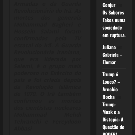
Armadas e da Guarda
Conjur
em
Revolucionária do Irã. As
Os Sabores
mortes dos generais
Fakes numa
Mohammad Bagheri e
sociedade
Hossein Salami foram
em ruptura.
confirmadas pela TV
estatal do Irã. A Guarda
Juliana
em
Revolucionária iraniana,
Gabriela –
que era liderada por
Elomar
Salami, é o grupo mais
poderoso no Exército do
Trump é
país e foi criada depois
Louco? –
da Revolução Islâmica
Arnobio
de 1979. O Irã também
Rocha
em
confirmou as mortes
Trump-
dos cientistas nucleares
Musk e a
Mohammad Mehdi
Distopia: A
Tehranchi e Fereydoon
Questão do
Abbasi
PODER!