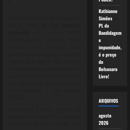
Kathianne
Esse é um ataque de desespero,
Simões
em
ele é fruto de um
governo
PL da
genocida
e sem medir
Bandidagem
consequências maiores, pode
e
destruir seu próprio país,
impunidade,
provocando uma guerra total na
é o preço
região, pois agora não se trata
do
de ataque e massacre contra um
Bolsonaro
pais inexistente (Palestina), mas
Livre!
sim contra um pais (Irã) capaz
de responder e tem aliados
fortes.
ARQUIVOS
Netanyahu é uma espécie de
agosto
Sicário.de Trump, faz o trabalho
2026
sujo para agrade o chefe, este