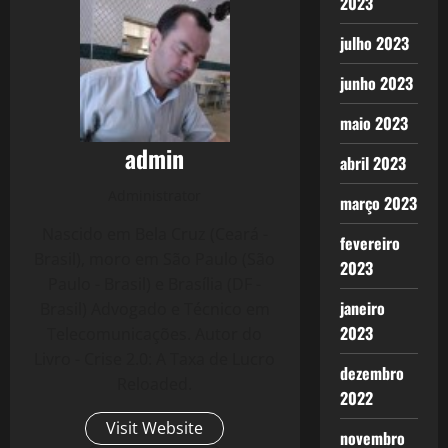
2023
julho 2023
junho 2023
maio 2023
admin
abril 2023
Administrator
março 2023
Nascido em Bela Cruz (Ceará -
fevereiro
Brasil), moro em São Paulo (São
2023
Paulo - Brasil) e Brasília (DF -
janeiro
Brasil) Advogado e Técnico em
2023
Telecomunicações. Autor do
Livro - Crise 2.0: A Taxa de Lucro
dezembro
Reloaded.
2022
Visit Website
novembro