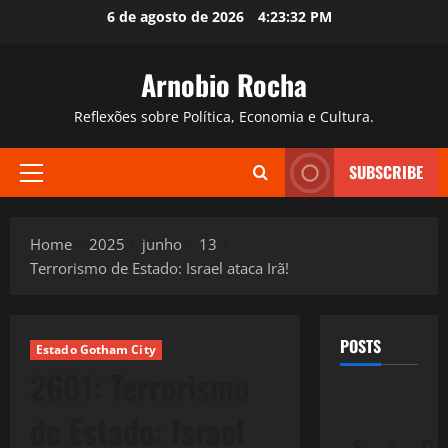
Skip
6 de agosto de 2026
4:23:33 PM
to
content
Arnobio Rocha
Reflexões sobre Política, Economia e Cultura.
SUBSCRIBE
Primary
Menu
Home
2025
junho
13
Terrorismo de Estado: Israel ataca Irã!
POSTS
Estado Gotham City
2601: Terrorismo
de Estado: Israel
S
T
Q