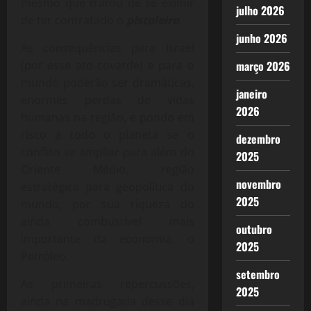
mesmo que tratou de se eximir
julho 2026
de ter contratado o
pistoleiro
.
junho 2026
As consequências para Israel
(por esse ato covarde) e para o
março 2026
mundo poderão ser dramáticas,
janeiro
enormes perdas de vidas
2026
humanas na região, e pondo em
risco a todo o planeta se o
dezembro
conflito se ampliar para além do
2025
Oriente Médio, região
novembro
estratégica para geopolítica do
2025
mundo, por sua riqueza do
ainda combustível mais
outubro
importante da economia, o
2025
Petróleo.
setembro
As primeiras repercussões,
2025
ainda na madrugada desse dia