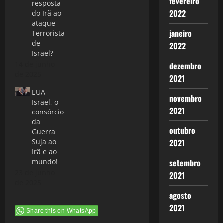
fevereiro
resposta
2022
do Irã ao
ataque
janeiro
Terrorista
de
2022
Israel?
14 de junho
dezembro
de 2025
2021
EUA-
novembro
Israel, o
2021
consórcio
da
outubro
Guerra
2021
Suja ao
Irã e ao
setembro
mundo!
23 de junho
2021
de 2025
agosto
2021
Share this on WhatsApp