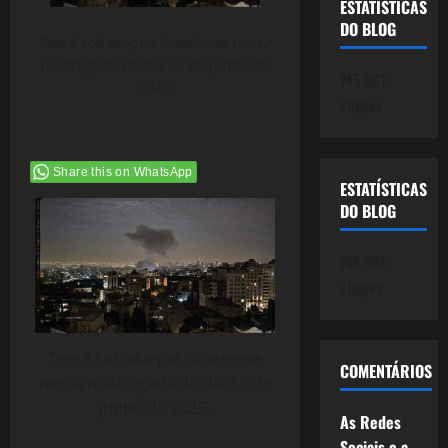
ESTATÍSTICAS
DO BLOG
Teerã sob ataque israelense nessa
madrugada do dia 13 de junho de
745.061
2025.
cliques
Share this on WhatsApp
ESTATÍSTICAS
DO BLOG
745.061
cliques
Teerã sob ataque israelense
COMENTÁRIOS
nessa madrugada do dia 13 de
junho de 2025.
As Redes
Sociais e a