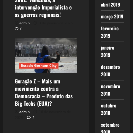
abril 2019
intervenção Imperialista e
as guerras regionais!
março 2019
admin
3 de janeiro de 2026
fevereiro
0
2019
janeiro
2019
Estado Gotham City
dezembro
2018
Geração Z – Mais um
novembro
movimento contra a
2018
Democracia – Produto das
Big Techs (EUA)?
outubro
admin
16 de novembro de
2018
2025
2
setembro
2018