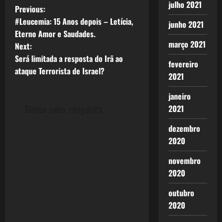
julho 2021
P
Previous:
#Leucemia: 15 Anos depois – Letícia,
junho 2021
o
Eterno Amor e Saudades.
março 2021
Next:
s
Será limitada a resposta do Irã ao
fevereiro
t
ataque Terrorista de Israel?
2021
n
janeiro
Deixe uma resposta
2021
a
dezembro
v
2020
i
novembro
2020
g
outubro
a
2020
t