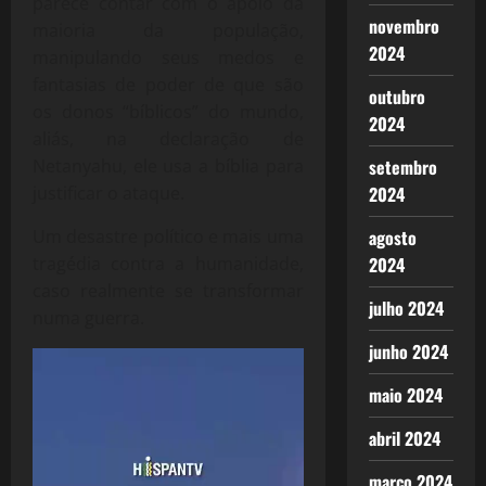
parece contar com o apoio da
novembro
maioria da população,
2024
manipulando seus medos e
fantasias de poder de que são
outubro
os donos “bíblicos” do mundo,
2024
aliás, na declaração de
Netanyahu, ele usa a bíblia para
setembro
justificar o ataque.
2024
Um desastre político e mais uma
agosto
tragédia contra a humanidade,
2024
caso realmente se transformar
julho 2024
numa guerra.
junho 2024
Tocador
de
maio 2024
vídeo
abril 2024
março 2024