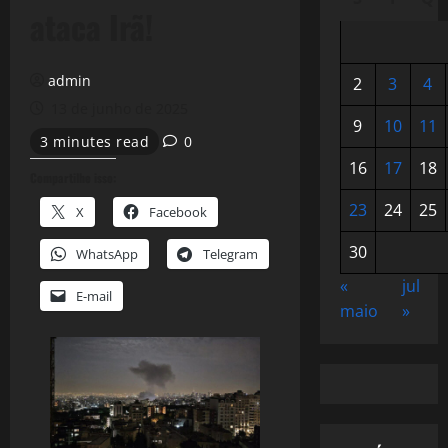
ataca Irã!
admin
2
3
4
13 de junho de 2025
9
10
11
3 minutes read
0
16
17
18
Compartilhe isso:
23
24
25
X
Facebook
30
WhatsApp
Telegram
«
jul
E-mail
maio
»