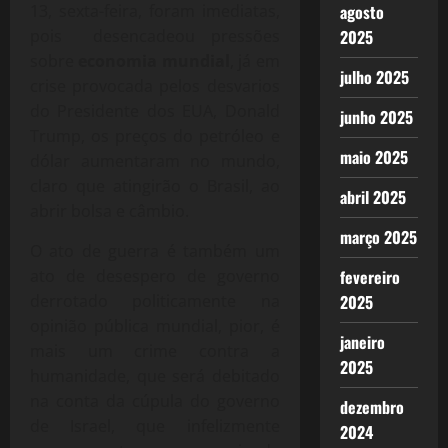
13, sexta-feira, foram imediatas,
agosto
pois desencadeou pressões
2025
sobre
economia mundial
, já em
julho 2025
crise provocada pelos desvarios
do Presidente dos EUA, Donald
junho 2025
Trump, os preços do petróleo e
maio 2025
dólar aumentaram no mundo,
claro que atingirão o Brasil, ao
abril 2025
abrir bolsa e câmbio.
março 2025
O ato de guerra é também um
ato de desespero de governo
fevereiro
derrotado politicamente na
2025
opinião pública mundial, pior, é
janeiro
mais um crime contra a
2025
humanidade, que será debitado
na conta da cúpula do governo
dezembro
de Israel, que infelizmente
2024