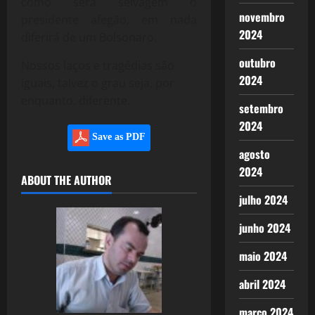
como será selvagem o
novembro
presidente afegão, em nada
2024
diferirá de um Bolsonaro.
outubro
Nossos laços e tragédias são
2024
iguais, talvez o grau seja, por
enquanto, diferente.
setembro
2024
Save as PDF
agosto
2024
ABOUT THE AUTHOR
julho 2024
junho 2024
maio 2024
abril 2024
março 2024