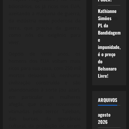
bilionários, os já ricos nos EUA,
Kathianne
azeitando a máquina de guerra,
Simões
em
da indústria mais poderosa da
PL da
terra, que precisa da guerra,
Bandidagem
como nós do oxigênio para
e
viver.
impunidade,
é o preço
Depois de vinte anos, os
do
homens dos EUA voltam mais
Bolsonaro
ricos para sua casa, com 250 mil
Livre!
mortos deixados lá, nenhuma
civilização construída e são
abandonados à sorte (ou azar),
em particular as mulheres
ARQUIVOS
afegãs, que serão novamente
vitimadas pelo terror Taleban,
agosto
das burcas, da ignorância
2026
cultural, da proibição de serem