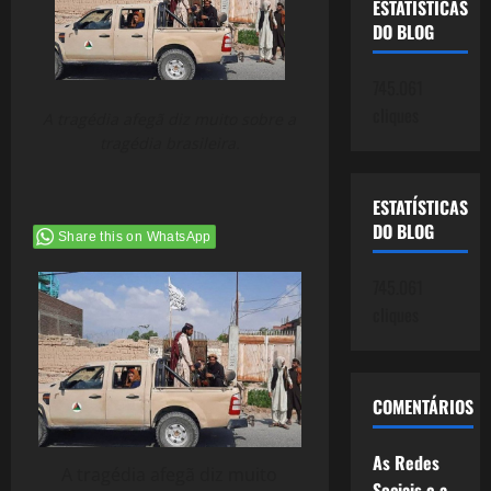
ESTATÍSTICAS
DO BLOG
745.061
cliques
A tragédia afegã diz muito sobre a
tragédia brasileira.
ESTATÍSTICAS
DO BLOG
Share this on WhatsApp
745.061
cliques
COMENTÁRIOS
As Redes
A tragédia afegã diz muito
Sociais e a