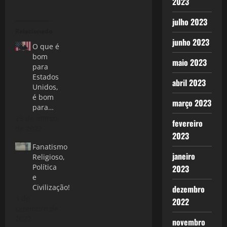
2023
julho 2023
Relacionado
junho 2023
O que é
bom
maio 2023
para
Estados
abril 2023
Unidos,
é bom
março 2023
para…
29 de março
fevereiro
de 2022
2023
Fanatismo
janeiro
Religioso,
Política
2023
e
Civilização!
dezembro
3 de
2022
setembro de
2022
novembro