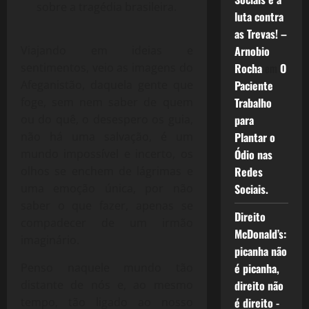
sobre a tragédia brasileira.
luta contra
as Trevas! –
Arnobio
Viajando em ideias e
Rocha
em
O
sentimentos, veio as imagens do
Paciente
Afeganistão, daquela gente que
Trabalho
foge, sem nem saber de quem
para
ou do quê, o desespero os guia,
Plantar o
não há uma salvação, é um
Ódio nas
mundo impossível e incerto, os
Redes
olhos se enchem de lágrimas e
Sociais.
uma emoção única, por não
saber o que fazer, apenas se
Direito
compadecer de um irmão
McDonald’s:
imaginário.
picanha não
é picanha,
Penso naquele mundo tão
direito não
distante de nós e, ao mesmo
é direito -
tempo, tão ligado ao nosso