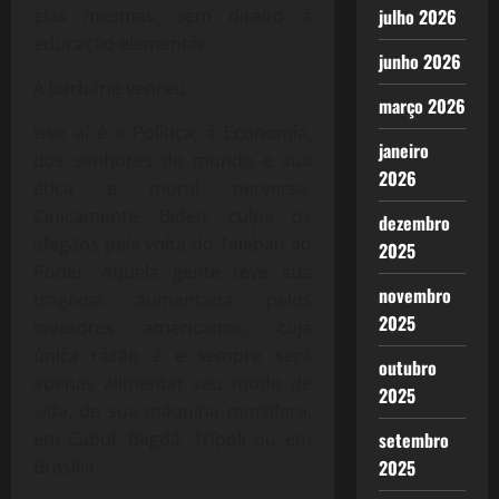
julho 2026
elas mesmas, sem direito à
educação elementar.
junho 2026
A barbárie venceu.
março 2026
Isso aí é a Política, a Economia,
janeiro
dos senhores do mundo e sua
2026
ética e moral perversa.
Cinicamente, Biden, culpa os
dezembro
afegãos pela volta do Taleban ao
2025
Poder. Aquela gente teve sua
novembro
tragédia aumentada pelos
2025
invasores americanos, cuja
única razão é e sempre será
outubro
apenas alimentar seu modo de
2025
vida, de sua máquina mortífera,
setembro
em Cabul, Bagdá, Trípoli ou em
2025
Brasília.