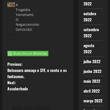
2022
A
Tragédia
outubro
Yanomami:
2022
O
Negacionismo
setembro
Genocida!
30 de janeiro
2022
de 2023
agosto
2022
Share this on WhatsApp
julho 2022
P
Previous:
Bolsonaro ameaça o STF, o vento e os
junho 2022
o
fantasmas.
maio 2022
Next:
s
Assoberbado
abril 2022
t
março 2022
n
Deixe uma resposta