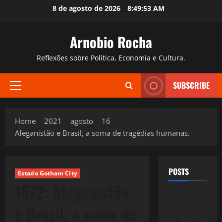
Skip
8 de agosto de 2026
8:49:54 AM
to
content
Arnobio Rocha
Reflexões sobre Política, Economia e Cultura.
SUBSCRIBE
Primary
Menu
Home
2021
agosto
16
Afeganistão e Brasil, a soma de tragédias humanas.
POSTS
Estado Gotham City
1872: Afeganistão
e Brasil, a soma de
S
T
Q