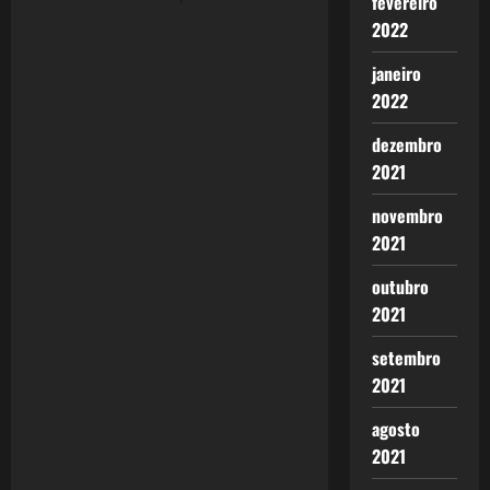
fevereiro
a
2022
v
janeiro
2022
i
dezembro
g
2021
a
novembro
2021
t
outubro
i
2021
o
setembro
2021
n
agosto
2021