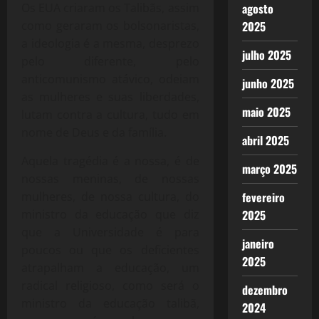
agosto
Os EUA criaram os Talibãs, assim
2025
como geraram os bolsonaristas,
a ideologia é a mesma, desprezo
julho 2025
pelo diferente, pelo
anticomunismo atávico, odeiam
junho 2025
as mulheres e suas liberdades,
maio 2025
lutam contra a cultura, tudo em
nome de Deus e da família.
abril 2025
Aquela tragédia é a nossa, é de
março 2025
nossas meninas, de nossas
fevereiro
mulheres, de nossa cultura, do
2025
ministro da educação que diz
que a Universidade é para
janeiro
poucos ou que os deficientes
2025
atrapalham a educação, um
radical religioso, como será o
dezembro
ministro da educação talibã,
2024