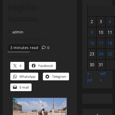
tragédias
humanas.
2
3
4
admin
9
10
11
16 de agosto de 2021
16
17
18
3 minutes read
0
23
24
25
Compartilhe isso:
30
31
X
Facebook
«
set
WhatsApp
Telegram
jul
»
E-mail