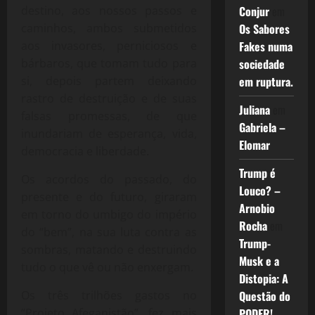
Conjur
em
destino, aos nossos passos e
Os Sabores
caminhos, ambos submetidos
Fakes numa
aos invasores, perniciosos e
sociedade
bárbaros, que tomam tudo para
em ruptura.
si, depois partem deixando
rastro de destruição e de suas
Juliana
em
falsas promessas, de que
Gabriela –
inundariam de esperança, vida,
Elomar
democracia e liberdade.
Trump é
Os acordos do passado, do
Louco? –
presente e do futuro, giraram
Arnobio
em torno do umbigo do império
Rocha
em
do “bem”, na sua luta contra as
Trump-
sombras, matando e destruindo
Musk e a
tudo o que vê ou não enxergam.
Distopia: A
Questão do
Os três trilhões gastos no
PODER!
“Projeto Afeganistão”, fez mais