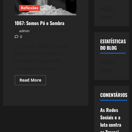
Reflexões
745.061
cliques
1067: Somos Pó e Sombra
admin
7 de abril de 2014
0
ESTATÍSTICAS
“puluis et umbra sumus”
DO BLOG
(somos pó e sombra –
Horácio) É que o FIM
745.061
sempre nos assusta,...
cliques
Read
Read More
more
about
1067:
COMENTÁRIOS
Somos
Pó
e
Sombra
As Redes
Sociais e a
luta contra