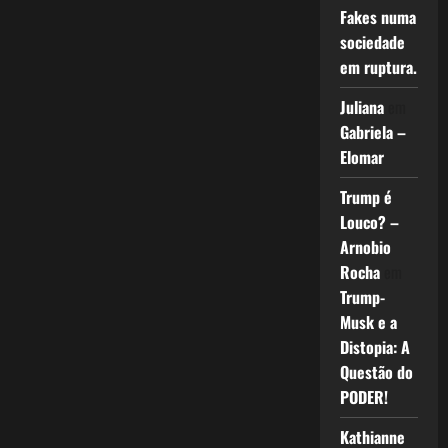
Fakes numa
sociedade
em ruptura.
Juliana
em
Gabriela –
Elomar
Trump é
Louco? –
Arnobio
Rocha
em
Trump-
Musk e a
Distopia: A
Questão do
PODER!
Kathianne