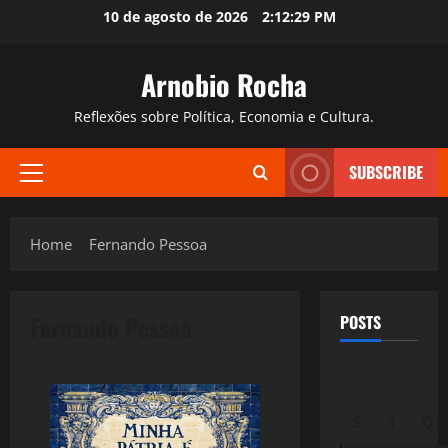
Skip
10 de agosto de 2026
2:12:30 PM
to
content
Arnobio Rocha
Reflexões sobre Política, Economia e Cultura.
SUBSCRIBE
Primary
Menu
Home
Fernando Pessoa
Fernando Pessoa
POSTS
S
T
Q