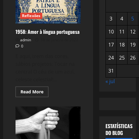
Reflexões
3
4
5
1958: Amor à língua portuguesa
10
11
12
admin
18 de janeiro de 2022
17
18
19
0
E aqui, trem das cores,
24
25
26
sábios projetos: Tocar na
31
central O céu de um azul,
celeste celestial!...
« jul
Read
Read More
more
about
1958:
Amor
à
língua
portuguesa
ESTATÍSTICAS
DO BLOG