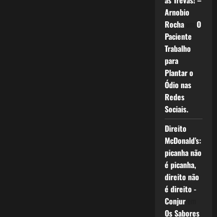
as Trevas! –
Arnobio
Rocha
em
O
Paciente
Trabalho
para
Plantar o
Ódio nas
Redes
Sociais.
Direito
McDonald’s:
picanha não
é picanha,
direito não
é direito -
Conjur
em
Os Sabores