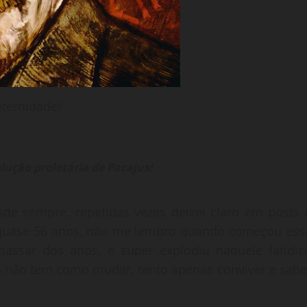
ternidade!
ução proletária de Pacajus!
de sempre, repetidas vezes deixei claro em posts 
m quase 56 anos, não me lembro quando começou ess
ssar dos anos, e super explodiu naquele fatídic
isa não tem como mudar, tento apenas conviver e sabe