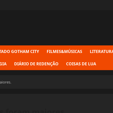
TADO GOTHAM CITY
FILMES&MÚSICAS
LITERATUR
GIA
DIÁRIO DE REDENÇÃO
COISAS DE LUA
iores.
s foram maiores.