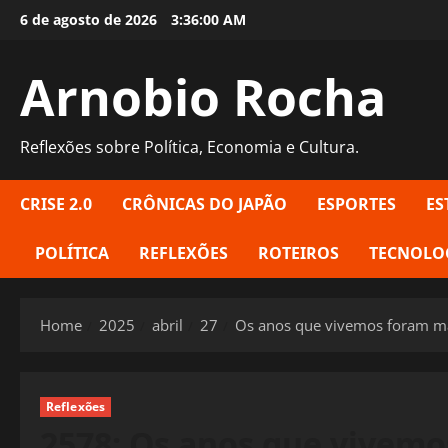
Skip
6 de agosto de 2026
3:36:01 AM
to
content
Arnobio Rocha
Reflexões sobre Política, Economia e Cultura.
CRISE 2.0
CRÔNICAS DO JAPÃO
ESPORTES
ES
POLÍTICA
REFLEXÕES
ROTEIROS
TECNOLO
Home
2025
abril
27
Os anos que vivemos foram ma
Reflexões
2578: Os anos que vivemo