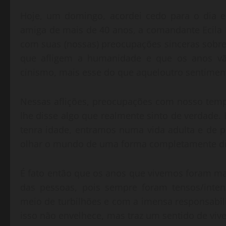
Hoje, um domingo, acordei cedo para o dia e
amiga de mais de 40 anos, a comandante Ecila M
com suas (nossas) preocupações sinceras sobre
que afligem a humanidade e que os anos v
cinismo, mais esse do que aqueloutro sentimen
Nessas aflições, preocupações com nosso tempo,
lhe disse algo que realmente sinto de verdade.
tenra idade, entramos numa vida adulta e de 
olhar o mundo de uma forma completamente dist
É fato então que os anos que vivemos foram ma
das pessoas, pois sempre foram tensos/inte
meio de turbilhões e com a imensa responsabili
isso não envelhece, mas traz um sentido de vi