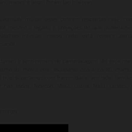
as, meses e anos, foram tão maiores.
uventude muitas vezes cobram respostas hoje, co
 até mesmo o legado e projeções do que poderíamo
alhas infinitas, nosso radar está sempre alerta
amente.
distantes e sentimentos de camaradagem tão próximas
tarismo do movimento estudantil dos anos 80, éramo
e nós, superamos com fraternidade, amizade, família
 nós todos, Newton, Mara, Luana, Malu, Ulisses, 
domingo.