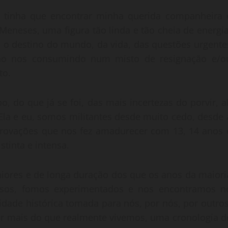
 tinha que encontrar minha querida companheira 
eneses, uma figura tão linda e tão cheia de energia
 o destino do mundo, da vida, das questões urgente
ão nos consumindo num misto de resignação e/o
to.
 do que já se foi, das mais incertezas do porvir, al
 Ela e eu, somos militantes desde muito cedo, desde 
provações que nos fez amadurecer com 13, 14 anos 
inta e intensa.
iores e de longa duração dos que os anos da maiori
nsos, fomos experimentados e nos encontramos n
dade histórica tomada para nós, por nós, por outros
ver mais do que realmente vivemos, uma cronologia d