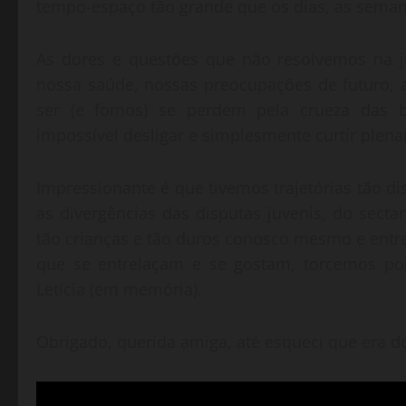
tempo-espaço tão grande que os dias, as seman
As dores e questões que não resolvemos na j
nossa saúde, nossas preocupações de futuro,
ser (e fomos) se perdem pela crueza das bat
impossível desligar e simplesmente curtir plen
Impressionante é que tivemos trajetórias tão 
as divergências das disputas juvenis, do sec
tão crianças e tão duros conosco mesmo e entr
que se entrelaçam e se gostam, torcemos por
Letícia (em memória).
Obrigado, querida amiga, até esqueci que era 