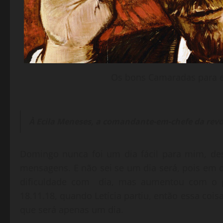
Os bons Camaradas para e
À Ecila Meneses, a comandante-em-chefe da revol
Domingo nunca foi um dia fácil para mim, des
mensagens. E não sei se um dia será, pois e
dificuldade com dia, mas aumentou com o pa
18.11.18, quando Letícia partiu, então essa co
que será apenas um dia.