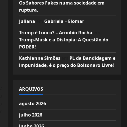
Os Sabores Fakes numa sociedade em
ruptura.
Juliana
em
Gabriela – Elomar
Trump é Louco? – Arnobio Rocha
em
Trump-Musk e a Distopia: A Questão do
PODER!
Kathianne Simões
em
PL da Bandidagem e
impunidade, é o preço do Bolsonaro Livre!
e
ARQUIVOS
a
o
agosto 2026
r
julho 2026
junho 2026