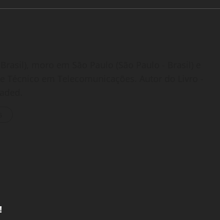
Brasil), moro em São Paulo (São Paulo - Brasil) e
o e Técnico em Telecomunicações. Autor do Livro -
oaded.
s
!