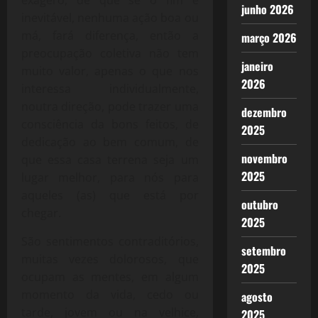
junho 2026
inevitável, nenhuma ação boa ou
má, fará diferença, então a
março 2026
preocupação coletiva não tem
janeiro
muito valor, apenas o que nos
2026
interessa individualmente,
noutra direção, pode trazer uma
dezembro
consciência da bons feitos, de
2025
dedicação ao bem comum, de
novembro
que essa casa terrena seja um
2025
lugar melhor, para nós para
aqueles (as) que está por
outubro
chegar.
2025
São sentimentos contraditórios,
setembro
muitas vezes dolorosos, que
2025
ocupam as mentes, em algum
momento da vida, cedo ou
agosto
tarde, jovem ou na velhice,
2025