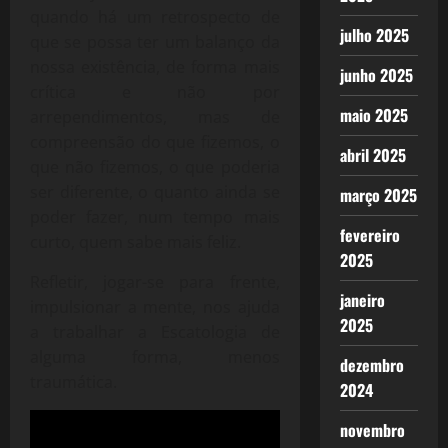
quando há um retrospecto de
julho 2025
que se possa ter um balanço da
nossa existência, de forma mais
junho 2025
crítica e não por
maio 2025
arrependimentos, mas de
compreensão do que fizemos, o
abril 2025
que não fizemos, o que poderia
ser diferente, o quanto ainda se
março 2025
poder fazer, num tempo mais
fevereiro
curto, quem sabe mais feliz.
2025
Refletir, jogar-se para frente,
janeiro
impulsionar a mente, nos ajuda
2025
a trabalhar a Escatologia de
alguma forma, menos
dezembro
traumática.
2024
novembro