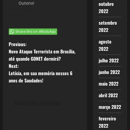
outubro
Outono!
23 de janeiro
2022
de 2025
setembro
2022
Share this on WhatsApp
agosto
P
Previous:
2022
Novo Ataque Terrorista em Brasília,
o
até quando GONET dormirá?
julho 2022
Next:
s
junho 2022
Letícia, em sua memória nesses 6
t
anos de Saudades!
maio 2022
n
abril 2022
Deixe uma resposta
a
março 2022
v
fevereiro
2022