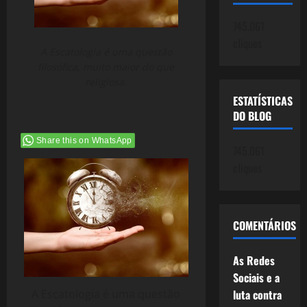
745.061
cliques
A Escatologia é uma questão
filosófica, muito maior do que
religiosa.
ESTATÍSTICAS
DO BLOG
Share this on WhatsApp
745.061
cliques
COMENTÁRIOS
As Redes
Sociais e a
A Escatologia é uma questão
luta contra