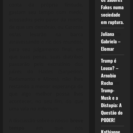
conta da própria finitude,
Fakes numa
gastam seu tempo com medo,
sociedade
acossados pelo pavor da morte,
em ruptura.
de que um demônio, ou Caronte
Juliana
em
os/as levarão na barca
Gabriela –
atravessando o rio dos mundos,
Elomar
para seu julgamento final, em
que suas penas, suas diatribes
Trump é
passarão pelo escrutínio dos
Louco? –
juízes do Hades (Sarpedon,
Arnobio
Radamanto e Minos), não lhes
Rocha
em
restando a menor esperança de
Trump-
que algo melhor possa lhes
Musk e a
acontecer, no seu fim, do que
Distopia: A
uma vala no
infernum
.
Questão do
PODER!
A discussão sobre o nosso
breve
tempo
em que nos
Kathianne