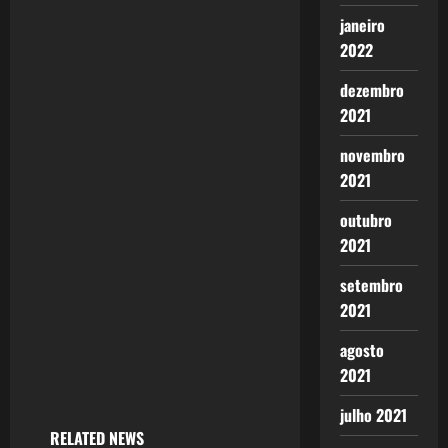
i
janeiro
g
2022
a
dezembro
2021
t
novembro
i
2021
o
outubro
2021
n
setembro
2021
agosto
2021
julho 2021
RELATED NEWS