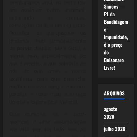
aventuramos aqui, na terra (ou
Simões
em
em qualquer outro sistema),
PL da
separando as crenças,
Bandidagem
convicções de fé, é uma questão
e
filosófica, de perspectiva de
impunidade,
presente, mas principalmente
é o preço
do
porvir
, daquilo que é certo, a
do
morte, mas, especialmente, do
Bolsonaro
que é incerto, o que sobraria de
Livre!
nós, do que serve a nossa
existência, para que preencha
melhor o nosso tempo, não nos
ARQUIVOS
paralise e nada mais aconteça
do que a espera pelo
the end
.
agosto
Esse caminho, ou o
post-
2026
mortem
, é uma assombração
julho 2026
em vida, por um lado, leva ao
exagero, de que se o fim é