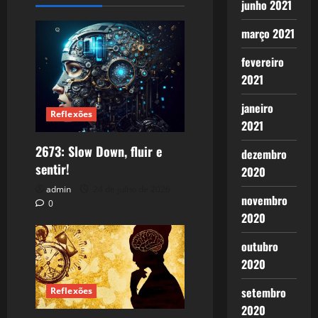
junho 2021
março 2021
fevereiro
2021
janeiro
Reflexões
2021
2673: Slow Down, fluir e
dezembro
sentir!
2020
admin
24 de julho de 2026
novembro
0
2020
outubro
2020
setembro
Reflexões
2020