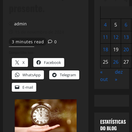
presente.
admin
4
5
6
15 de novembro de 2024
11
12
13
3 minutes read
0
18
19
20
Compartilhe isso:
25
26
27
X
Facebook
«
dez
WhatsApp
Telegram
out
»
E-mail
ESTATÍSTICAS
DO BLOG