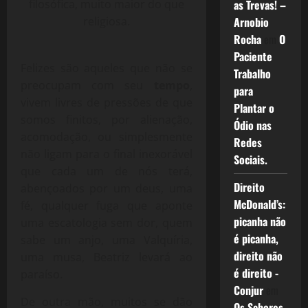
filosófica, muito maior do que
as Trevas! –
religiosa.
Arnobio
Rocha
em
O
Paciente
Felizes são aqueles que não se
Trabalho
preocupam com seu
tempo
,
para
vivem livres de pressões de que
Plantar o
somos finitos, por alienação,
Ódio nas
acomodação, ou simplesmente
Redes
não ligam para o final inexorável
Sociais.
que cada um de nós terá,
Direito
abençoados por um deus, uma
McDonald’s:
fé, qualquer fuga que aponte
picanha não
uma escatologia sem dor, quem
é picanha,
sabe um anjo, uma Valquíria,
direito não
uma musa, Beatriz levará ao
é direito -
paraíso.
Conjur
em
De outra mão, muitos se dão
Os Sabores