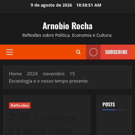
Skip
9 de agosto de 2026
10:58:52 AM
to
content
Arnobio Rocha
Reflexões sobre Política, Economia e Cultura.
SUBSCRIBE
Primary
Menu
Home
2024
novembro
15
Escatologia e o nosso tempo presente.
POSTS
Reflexões
2505: Escatologia
e o nosso tempo
S
T
Q