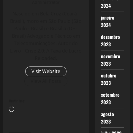
Administrator
2024
Nascido em Bela Cruz (Ceará -
janeiro
Brasil), moro em São Paulo (São
2024
Paulo - Brasil) e Brasília (DF -
Brasil) Advogado e Técnico em
dezembro
Telecomunicações. Autor do
2023
Livro - Crise 2.0: A Taxa de Lucro
novembro
Reloaded.
2023
Visit Website
outubro
View All Posts
2023
setembro
Curtir isso:
2023
Carregando...
agosto
2023