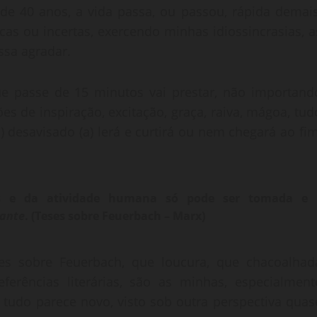
 de 40 anos, a vida passa, ou passou, rápida demais
s ou incertas, exercendo minhas idiossincrasias, a
ssa agradar.
e passe de 15 minutos vai prestar, não importand
es de inspiração, excitação, graça, raiva, mágoa, tud
 desavisado (a) lerá e curtirá ou nem chegará ao fim
as e da atividade humana só pode ser tomada e
nante
. (Teses sobre Feuerbach – Marx)
ses sobre Feuerbach, que loucura, que chacoalhad
eferências literárias, são as minhas, especialment
r, tudo parece novo, visto sob outra perspectiva quas