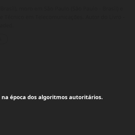
Brasil), moro em São Paulo (São Paulo - Brasil) e
o e Técnico em Telecomunicações. Autor do Livro -
oaded.
s
na época dos algoritmos autoritários.