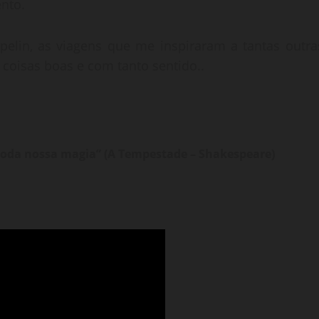
nto.
elin, as viagens que me inspiraram a tantas outra
s coisas boas e com tanto sentido..
a toda nossa magia” (A Tempestade – Shakespeare)