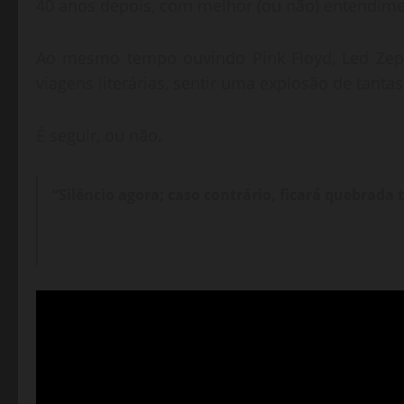
40 anos depois, com melhor (ou não) entendime
Ao mesmo tempo ouvindo Pink Floyd, Led Zepp
viagens literárias, sentir uma explosão de tanta
É seguir, ou não.
“Silêncio agora; caso contrário, ficará quebrad