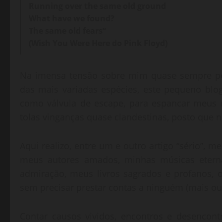
Running over the same old ground
What have we found?
The same old fears”
(Wish You Were Here do Pink Floyd)
Na imensa tensão sobre mim quase sempre po
das mais variadas espécies, este pequeno blo
como válvula de escape, para espancar meus 
tolas vinganças quase clandestinas, posto que 
Aqui realizo, entre um e outro artigo “sério”, m
meus autores amados, minhas músicas etern
admiração, meus livros sagrados e profanos, o
sem precisar prestar contas a ninguém (mais ou
Contar causos vividos, encontros e desencont