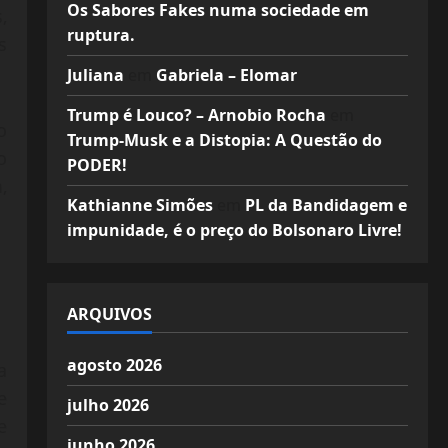
Os Sabores Fakes numa sociedade em
,
ruptura.
s
Juliana
em
Gabriela – Elomar
Trump é Louco? – Arnobio Rocha
em
o
Trump-Musk e a Distopia: A Questão do
o
PODER!
,
Kathianne Simões
em
PL da Bandidagem e
impunidade, é o preço do Bolsonaro Livre!
ARQUIVOS
agosto 2026
a
e
julho 2026
e
junho 2026