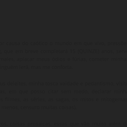
r causa do caótico o mundo em que vivo, pressõe
g, que em breve completará 15 (QUINZE) anos, serv
males, aplacar meus ódios e fúrias, cometer minha
ninguém lerá, mas me conforta.
eus deleites, minha tosca vaidade e pedantismo, visit
as, em que posso citar sem medo, declarar minh
s filmes, as séries, as sagas, os mitos e mitogemas
 menos, censuro muitas coisas).
ros, coisas prosaicas, essas que vão muito além d