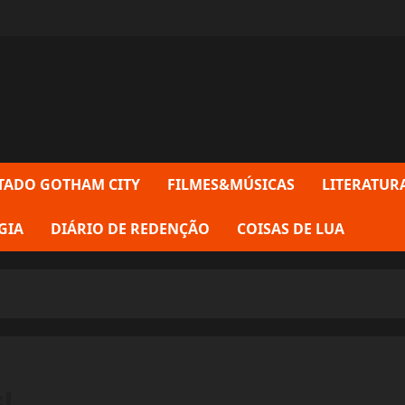
TADO GOTHAM CITY
FILMES&MÚSICAS
LITERATUR
GIA
DIÁRIO DE REDENÇÃO
COISAS DE LUA
!