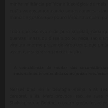
minha militância política e ideológica de mais
então vamos amontoando tantas conversas louca
manias e gostos, que pouco importa a quem po
Tudo que escrevo é de puro supetão, nada qu
quantas linhas, ou disse tudo ou nada, são clarõ
vira um enorme prazer de virou texto, que um(a)
assim é, e segue sem preocupação.
A coincidência do mudar das circunstânci
racionalmente entendida como
práxis revolucio
Nesses dias reli a Ideologia Alemã, e as Te
cerebral, aliás, Marx provoca isso, as suas r
Shakespeare e Goethe, o teatro grego, ler, rele