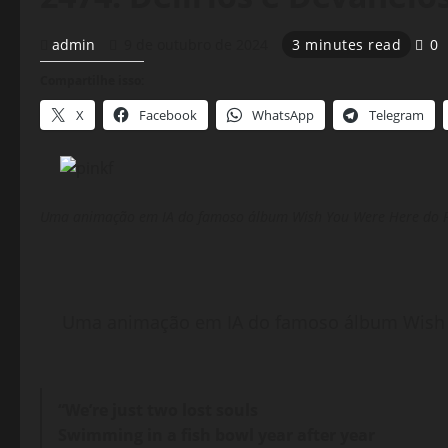
admin
9 de outubro de 2024
3 minutes read
0
Compartilhe isso:
X
Facebook
WhatsApp
Telegram
Uma animação em IA do famoso álbum Wish You Were Here do Pi
Uma animação em IA do famoso álbum Wish Y
“We’re just two lost souls
Swimming in a fish bowl year after year