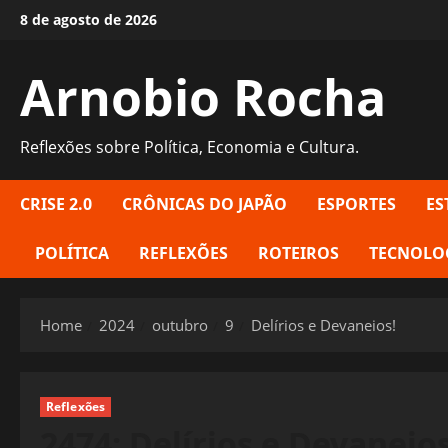
Skip
8 de agosto de 2026
to
content
Arnobio Rocha
Reflexões sobre Política, Economia e Cultura.
CRISE 2.0
CRÔNICAS DO JAPÃO
ESPORTES
ES
POLÍTICA
REFLEXÕES
ROTEIROS
TECNOLO
Home
2024
outubro
9
Delírios e Devaneios!
Reflexões
2474: Delírios e Devaneios