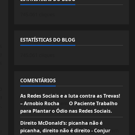
745.061 cliques
ESTATÍSTICAS DO BLOG
s
e
745.061 cliques
s
COMENTÁRIOS
o
As Redes Sociais e a luta contra as Trevas!
a
– Arnobio Rocha
em
O Paciente Trabalho
,
para Plantar o Ódio nas Redes Sociais.
Direito McDonald’s: picanha não é
picanha, direito não é direito - Conjur
em
e