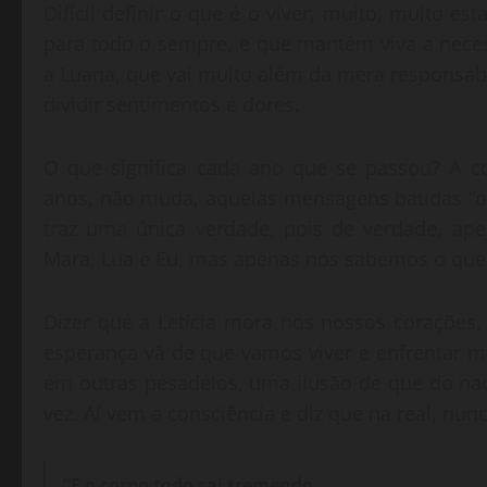
Difícil definir o que é o viver, muito, muito es
para todo o sempre, e que mantém viva a neces
a Luana, que vai muito além da mera responsabil
dividir sentimentos e dores.
O que significa cada ano que se passou? A 
anos, não muda, aquelas mensagens batidas “o t
traz uma única verdade, pois de verdade, ap
Mara, Lua e Eu, mas apenas nós sabemos o que 
Dizer que a Letícia mora nos nossos corações,
esperança vã de que vamos viver e enfrentar m
em outras pesadelos, uma ilusão de que do nad
vez. Aí vem a consciência e diz que na real, n
“E o corpo todo sai tremendo