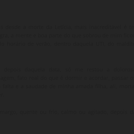
s desde a morte da Letícia, mais inacreditável é te
ngra, a mente e boa parte do que sobrou de mim fico
lo horário de verão, dentro daquela UTI, do maldit
 depois daquela data, só me restou a doloros
uagem, fato real do que é dormir e acordar, passar o
 falta e a saudade de minha amada filha, ali, morta
r.
amargo, quente ou frio, calmo ou agitado, depois d