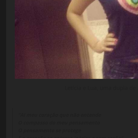
Letícia e Lua, uma dupla de
“Ai meu coração que não entende
O compasso do meu pensamento
O pensamento se protege