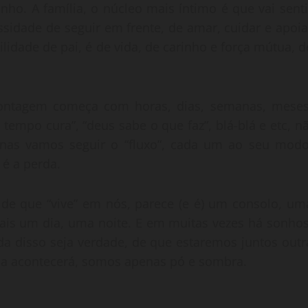
tanho. A família, o núcleo mais íntimo é que vai senti
sidade de seguir em frente, de amar, cuidar e apoia
idade de pai, é de vida, de carinho e força mútua, d
contagem começa com horas, dias, semanas, meses
empo cura”, “deus sabe o que faz”, blá-blá e etc, nã
enas vamos seguir o “fluxo”, cada um ao seu modo
é a perda.
 de que “vive” em nós, parece (e é) um consolo, um
ais um dia, uma noite. E em muitas vezes há sonhos
a disso seja verdade, de que estaremos juntos outr
unca acontecerá, somos apenas pó e sombra.