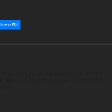
Save as PDF
Brasil), moro em São Paulo (São Paulo - Brasil) e
o e Técnico em Telecomunicações. Autor do Livro -
oaded.
s