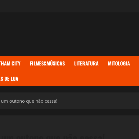
THAM CITY
FILMES&MÚSICAS
LITERATURA
MITOLOGIA
S DE LUA
, um outono que não cessa!
 um outono que não cessa!