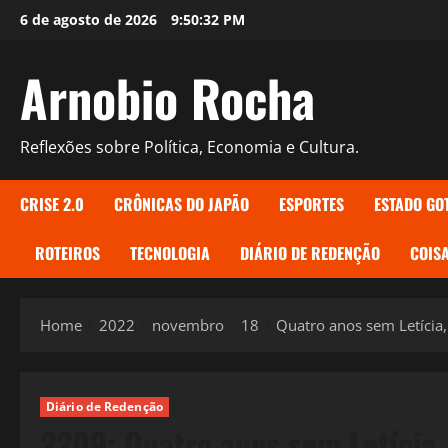
Skip
6 de agosto de 2026
9:50:34 PM
to
content
Arnobio Rocha
Reflexões sobre Política, Economia e Cultura.
CRISE 2.0
CRÔNICAS DO JAPÃO
ESPORTES
ESTADO GO
ROTEIROS
TECNOLOGIA
DIÁRIO DE REDENÇÃO
COISA
Home
2022
novembro
18
Quatro anos sem Letícia
Diário de Redenção
2209: Quatro anos sem Letícia,