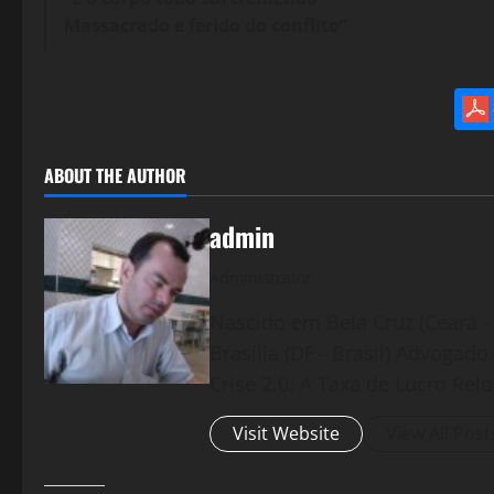
Massacrado e ferido do conflito”
ABOUT THE AUTHOR
admin
Administrator
Nascido em Bela Cruz (Ceará - 
Brasília (DF - Brasil) Advogad
Crise 2.0: A Taxa de Lucro Rel
Visit Website
View All Post