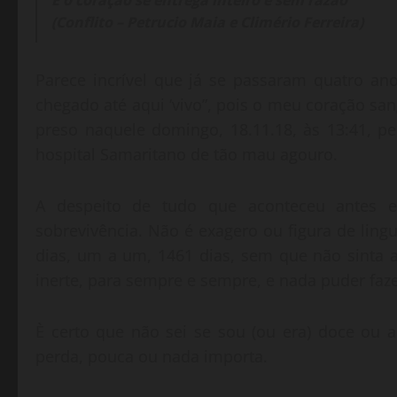
E o coração se entrega inteiro e sem razão”
(Conflito – Petrucio Maia e Climério Ferreira)
Parece incrível que já se passaram quatro ano
chegado até aqui ‘vivo”, pois o meu coração sa
preso naquele domingo, 18.11.18, às 13:41, pe
hospital Samaritano de tão mau agouro.
A despeito de tudo que aconteceu antes e
sobrevivência. Não é exagero ou figura de ling
dias, um a um, 1461 dias, sem que não sinta a
inerte, para sempre e sempre, e nada puder faze
È certo que não sei se sou (ou era) doce ou 
perda, pouca ou nada importa.