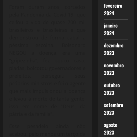
fevereiro
Foram duram anos, cortados
2024
pela Pandemia da Covid-19, que
ceifou a vida de quase 700 mil
janeiro
brasileiros e brasileiras e que
2024
demonstrou de forma cabal a
dezembro
péssima escolha. Bolsonaro
2023
NEGOU a doença, era uma
“gripezinha”, fez pouco caso,
novembro
piadas, boicotou governadores e
2023
prefeitos, perseguiu seus
próprios ministros e foi o agente
outubro
que mais impulsionou a doença
2023
e levou à morte de tanta gente,
setembro
isso em nome de “Deus, da
2023
pátria e da família”.
agosto
Esse pesadelo ainda não
2023
acabou, pelo menos um terço da