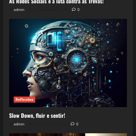
As Redes Sociais e a luta contra as Trevas!
admin
5 de agosto de 2026
0
Reflexões
Slow Down, fluir e sentir!
admin
24 de julho de 2026
0