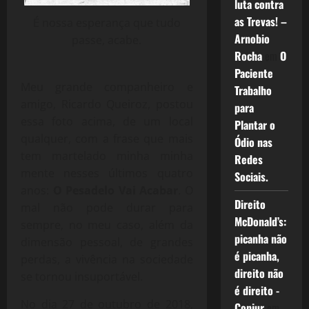
luta contra
as Trevas! –
É nossa esperança que tudo
Arnobio
passe, acabe.
Rocha
em
O
Paciente
Meu grande companheiro e
Trabalho
amigo, Ricardo Queiroz, postou
para
essa foto acima, de um local
Plantar o
qualquer, com a frase que mais
Ódio nas
tem martelado minha minha
Redes
mente nesses últimos quatro
Sociais.
anos:
O Pesadelo Vai Acabar
. O
Direito
mal não pode durar para
McDonald’s:
sempre, no meu caso, além da
picanha não
dimensão pessoal, de grandes
é picanha,
perdas, a vivência na sociedade
direito não
se tornou insuportável.
é direito -
No dia 27 de outubro de 2018,
Conjur
em