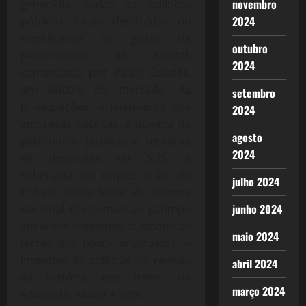
novembro
genocídio, todas as políticas
2024
públicas foram destruídas ou
modificadas ao gosto da
outubro
perversidade do Kapital,
2024
comandado por Paulo Guedes,
um abutre do mercado. As
setembro
privatizações, o fatiamento das
2024
empresas públicas, a queima de
agosto
patrimônio público, a tentativa
2024
de desmonte do SUS, a
soberania em xeque, o fim do
julho 2024
Pré-sal como fonte de riqueza
junho 2024
nacional. O incentivo ao garimpo
em áreas indígenas, o ataque às
maio 2024
terras dos povos originários, o
incentivo às políticas de revisão
abril 2024
da história, dos livros, da
março 2024
educação, saúde e vida.