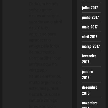
Cada um de nós
julho 2017
sofreu muito
nestes anos que
junho 2017
sucederam o abril
maio 2017
de 2016. Eu
aproveito para
abril 2017
agradecer o
março 2017
amigo pela força
de teus textos.
fevereiro
Compartilhei com
2017
amigos aqui no
whatsapp.
janeiro
Vamos em frente,
2017
muito orgulho de
dezembro
estarmos juntos
2016
nesta luta. Conte
sempre comigo
novembro
Jorge Konrad –