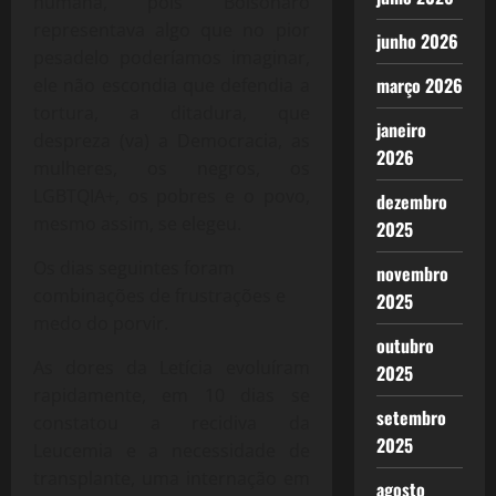
humana, pois Bolsonaro
representava algo que no pior
junho 2026
pesadelo poderíamos imaginar,
março 2026
ele não escondia que defendia a
tortura, a ditadura, que
janeiro
despreza (va) a Democracia, as
2026
mulheres, os negros, os
LGBTQIA+, os pobres e o povo,
dezembro
mesmo assim, se elegeu.
2025
Os dias seguintes foram
novembro
combinações de frustrações e
2025
medo do porvir.
outubro
As dores da Letícia evoluíram
2025
rapidamente, em 10 dias se
setembro
constatou a recidiva da
2025
Leucemia e a necessidade de
transplante, uma internação em
agosto