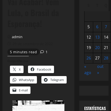
Vai Acabar! Vem
S
T
Q
Lula, o Brasil da
Esperança!
5
6
7
admin
12
13
14
29 de setembro de 2022
19
20
21
5 minutes read
1
26
27
28
Compartilhe isso:
«
out
X
Facebook
ago
»
WhatsApp
Telegram
E-mail
ESTATÍSTICAS