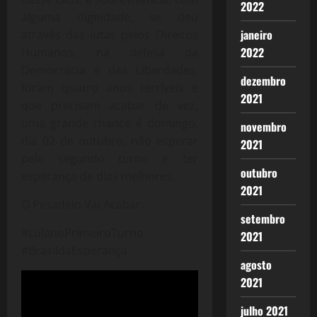
2022
alguma dignidade, se deu
janeiro
através das lutas pelos Direitos
2022
Humanos, na defesa da
Democracia e das Liberdades,
dezembro
foram quatro anos terríveis e
2021
que precisam acabar de vez,
uma grande chance é domingo,
novembro
dia 02 de outubro, não esperar
2021
pelo segundo turno e ter
outubro
esperança de dias melhores.
2021
O Pesadelo Vai Acabar.
setembro
#LulanoPrimeiroTurno
2021
#BrasildaEsperança
agosto
2021
julho 2021