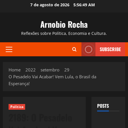
Skip
7 de agosto de 2026
5:56:50 AM
to
content
Arnobio Rocha
Reflexões sobre Política, Economia e Cultura.
SUBSCRIBE
Primary
Menu
Home
2022
setembro
29
O Pesadelo Vai Acabar! Vem Lula, o Brasil da
Esperança!
POSTS
Política
2189: O Pesadelo