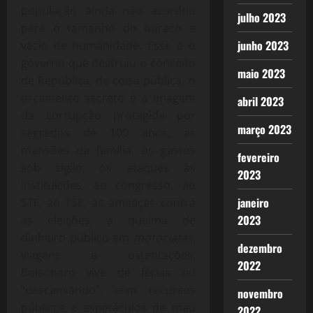
população ainda não acordou
julho 2023
para o tamanho do buraco e
junho 2023
vazio de humanidade. Esse é o
governo que destruiu o conceito
maio 2023
de República, de coisa pública, o
orçamento secreto é a imagem
abril 2023
da corrupção protegida por
março 2023
segredos de 100 anos, as
mansões da família, os gastos
fevereiro
sob sigilo, os ataques às
2023
instituições, ao congresso, ao
janeiro
STF, ao TSE, as ameaças contra
2023
as eleições, a queima de
dinheiro público em
motociatas
,
dezembro
viagens e ostentações,
2022
Bolsonaro vive de férias ou
“descansando”, com recursos
novembro
públicos e espetáculos de mau
2022