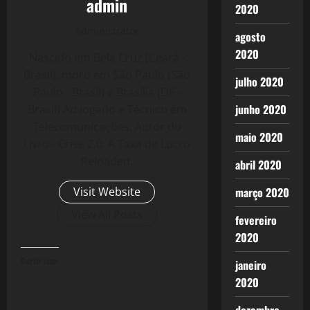
admin
2020
Administrator
agosto
2020
Nascido em Bela Cruz (Ceará -
Brasil), moro em São Paulo (São
julho 2020
Paulo - Brasil) e Brasília (DF -
junho 2020
Brasil) Advogado e Técnico em
Telecomunicações. Autor do
maio 2020
Livro - Crise 2.0: A Taxa de Lucro
Reloaded.
abril 2020
Visit Website
março 2020
View All Posts
fevereiro
2020
Curtir isso:
janeiro
2020