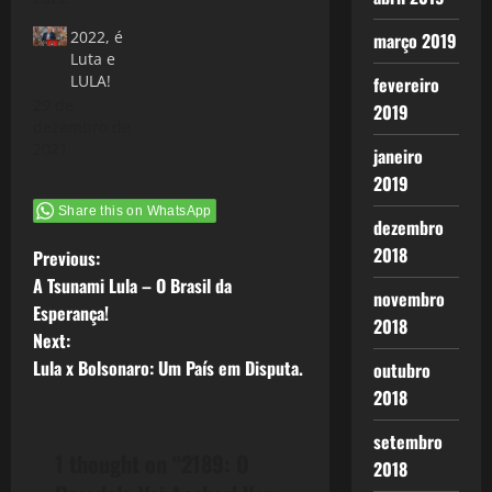
2022, é
março 2019
Luta e
LULA!
fevereiro
29 de
2019
dezembro de
2021
janeiro
2019
Share this on WhatsApp
dezembro
P
2018
Previous:
A Tsunami Lula – O Brasil da
novembro
o
Esperança!
2018
Next:
s
Lula x Bolsonaro: Um País em Disputa.
outubro
t
2018
n
setembro
1 thought on “
2189: O
2018