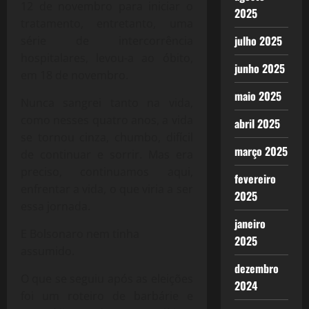
12 de novembro para iniciar o
2025
tratamento, entretanto, uma
julho 2025
série de intercorrência
hospitalares, levou-a ao óbito,
junho 2025
em 18 de novembro.
maio 2025
Nunca sangrei tanto na vida,
como nesses quatro anos, a vida
abril 2025
se tornou cinza, chumbo, difícil
março 2025
de continuar e sorrir. Mas era
preciso, continuamos aqui,
fevereiro
enfrentar a vida, o que viria a ser
2025
essa jornada.
janeiro
E Bolsonaro nem tinha
2025
assumido.
dezembro
O que se seguiu após as eleições
2024
foi um roteiro de barbárie e