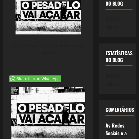
DO BLOG
745.061
cliques
É nossa esperança que tudo passe,
acabe.
ESTATÍSTICAS
DO BLOG
745.061
Share this on WhatsApp
cliques
COMENTÁRIOS
As Redes
Sociais e a