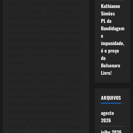
dia, num sábado, almoçamos e
Kathianne
pouco depois ela começou a
Simões
em
sentir algumas dores, o que me
PL da
deixou preocupado, pois, desde
Bandidagem
de junho de 2010, nossas vidas
e
foram abaladas pela Leucemia,
impunidade,
que ela tinha enfrentado duas
é o preço
vezes, vencido tratamentos
do
cruéis.
Bolsonaro
Livre!
Dia seguinte, deu o óbvio, dia 28
de outubro de 2018, o Brasil
selou um pacto com o que havia
de pior na humanidade, não só
ARQUIVOS
na política, uma opção da
sociedade pela ruptura com as
agosto
questões mais elementares da
2026
história, da ciência, da empatia
julho 2026