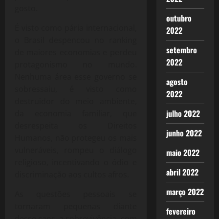
gosto.
outubro
É visto como pária internacional,
2022
o Brasil despencou no ranking
setembro
de maiores economias e perdeu
2022
protagonismo no mundo.
Nenhuma área esse governo se
agosto
sobressaiu, é visto como
2022
destruidor do meio ambiente,
julho 2022
da economia familiar, que
desrespeita os Direitos
junho 2022
Humanos, não protegeu os mais
vulneráveis, rompeu o diálogo
maio 2022
religioso, incentivando o ódio e
abril 2022
discriminação aos cultos afros.
março 2022
As questões pessoais se
tornaram pequenas diante
fevereiro
desse caos, a sobrevivência, com