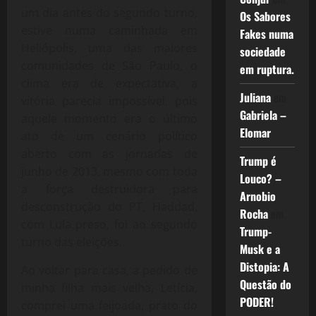
um dia antes do segundo turno,
Os Sabores
estive numa caminhada em
Fakes numa
Heliópolis, uma das maiores
sociedade
comunidades de São Paulo, o
em ruptura.
clima era de expectativa, a
Juliana
em
vitória parecia impossível, pois
Gabriela –
aquele momento era o último
Elomar
ato de um cenário político
aberto com as jornadas de
Trump é
junho de 2013, mesmo com toda
Louco? –
a força destruidora para
Arnobio
desconstrução do PT, Haddad,
Rocha
em
com Lula preso, foi ao segundo
Trump-
turno das eleições.
Musk e a
Distopia: A
Ao voltar para casa, a pedido de
Questão do
minha filha mais velha, Letícia,
PODER!
comprei uma feijoada, prato do