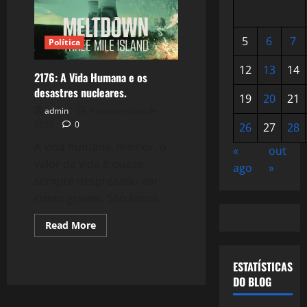
5
6
7
Política
12
13
14
2176: A Vida Humana e os
desastres nucleares.
19
20
21
admin
4 de setembro de
2022
0
26
27
28
A vida humana, melhor, o
«
out
valor da vida é quase
ago
»
sempre desprezado em
crises graves. São feitos...
Read
Read More
more
about
2176:
A
ESTATÍSTICAS
Vida
DO BLOG
Humana
e
os