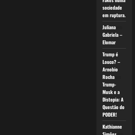
Fakes numa
sociedade
em ruptura.
Juliana
em
Gabriela –
Elomar
Trump é
Louco? –
Arnobio
Rocha
em
Trump-
Musk e a
Distopia: A
Questão do
PODER!
Kathianne
Simões
em