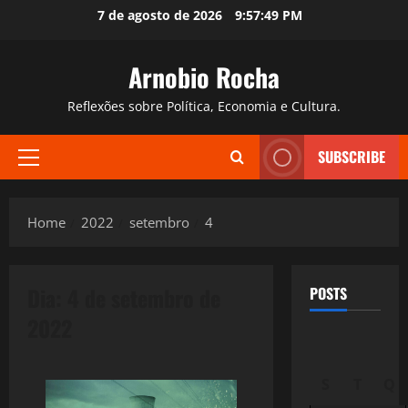
Skip
7 de agosto de 2026
9:57:50 PM
to
content
Arnobio Rocha
Reflexões sobre Política, Economia e Cultura.
SUBSCRIBE
Primary
Menu
Home
2022
setembro
4
Dia:
4 de setembro de
POSTS
2022
S
T
Q