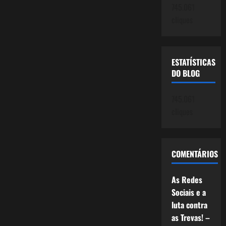
desastres
745.061
nucleares.
cliques
ESTATÍSTICAS
DO BLOG
745.061
cliques
COMENTÁRIOS
As Redes
Sociais e a
luta contra
as Trevas! –