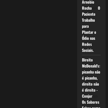
Arnobio
Rocha
em
O
Paciente
Trabalho
para
Plantar o
Ódio nas
Redes
Sociais.
Direito
McDonald’s:
picanha não
é picanha,
direito não
é direito -
Conjur
em
Os Sabores